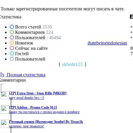
Только зарегистрированные посетители могут писать в чате.
Статистика
Всего статей
2530
+
Комментариев
224
+
Пользователей
: 46494
+
Новичок
ihatebeingindonesian
Сейчас на сайте
8
Гостей
7
Пользователей
[
okbede123
]
Полная статистика
Комментарии
[ZP] Extra Item - Stun Rifle [MKOD]
very good thanks bro <3
[ZP] Addon - Promo Code [0.1]
Вижу ты постарался с промо кодами в конфиге
Готовый сервер [Возмездие Зомби] By Texas1k
отлично, мне нравится!