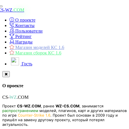
Toggle
CS-WZ
.COM
navigation
О проекте
Контакты
Пользователи
Рейтинг
Награды
Магазин моделей КС 1.6
Магазин сборок КС 1.6
Гость
О проекте
CS-
WZ
.COM
Проект
CS-WZ.COM
, ранее
WZ-CS.COM
, занимается
распространением
моделей, плагинов, карт и других материалов
по игре
Counter-Strike 1.6
. Проект был основан в 2009 году и
пришёл на замену другому проекту, который потерял
актуальность.