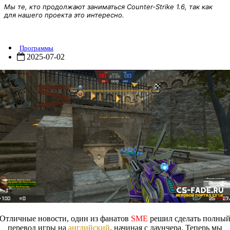
Мы те, кто продолжают заниматься Counter-Strike 1.6, так как
для нашего проекта это интересно.
Патч] Counter-Strike: SME v7.0 English
Программы
2025-07-02
Отличные новости, один из фанатов
SME
решил сделать полны
перевод игры на
английский
, начиная с лаунчера. Теперь мы