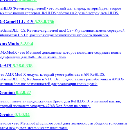
eHLDS (Reverse-engineered) - это новый шаг вперед, который дает второе
ыхание нашим серверам. ReHLDS работает в 2 раза быстрей, чем HLDS.
ReGameDLL_CS
5.28.0.756
eGameDLL_CS, Reverse-engineered mod CS - Улучшенная замена серверной
иблиотеки CS 1.6, расширяющая возможности игрового процесса.
AmxModx
5.2.9.4
MXModX - это Metamod дополнение, которое позволяет создавать новые
одификации для Half-Life на языке Pawn
ReAPI
5.26.0.338
то AMX Mod X модуль, который умеет работать с API ReHLDS,
eGameDLL_CS, ReUnion и VTC. Это предоставляет разработчикам AMXX-
лагинов больше возможностей для реализации своих целей.
Reunion
0.2.0.27
eunion является продолжением Dproto для ReHLDS. Это metamod плагин,
оторый позволяет заходить 47/48 Non-Steam на сервер.
Revoice
0.1.0.34
evoice - это Metamod plugin, который дает возможность общения голосовым
атом между non-steam и steam клиентами.