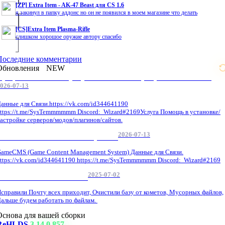
[ZP] Extra Item - AK-47 Beast для CS 1.6
я закинул в папку аддонс но он не появился в моем магазине что делать
[CS]Extra Item Plasma-Rifle
слишком хорошое оружие автору спасибо
Последние комментарии
Обновления
NEW
Профессиональные услуги по CS 1.6 / серверным системам
026-07-13
анные для Связи.https://vk.com/id344641190
ttps://t.me/SysTemmmmmm Discord: Wizard#2169Услуга Помощь в установке/
астройке серверов/модов/плагинов/сайтов.
2026-07-13
GameCMS Установка Настройка
ameCMS (Game Content Management System) Данные для Связи.
ttps://vk.com/id344641190 https://t.me/SysTemmmmmm Discord: Wizard#2169
2025-07-02
Обнова Фиксы на сайте.
справили Почту всех приходит, Очистили базу от кометов, Мусорных файлов,
альше будем работать по файлам.
Основа для вашей сборки
ReHLDS
3.14.0.857