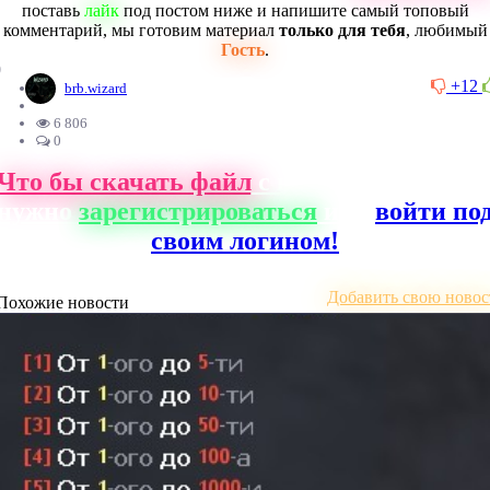
поставь
лайк
под постом ниже и напишите самый топовый
комментарий, мы готовим материал
только для тебя
, любимый
Гость
.
0
+12
brb.wizard
6 806
0
Что бы скачать файл
с нашего сайта, ва
нужно
зарегистрироваться
или
войти по
своим логином!
Добавить свою новос
Похожие новости