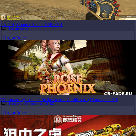
[PATCH] Counter-Strike: SME v7.1
Клиент игры
Подробнее
(Обновление) Counter-Strike Nexon: Zombies от (16 января 2019)
Новости
/
Обновления
/
CSN:Z
Подробнее