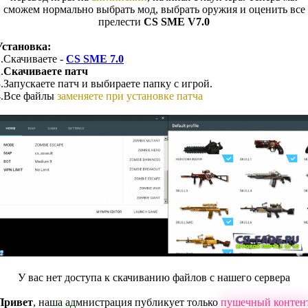
сможем нормально выбрать мод, выбрать оружия и оценить все
прелести
CS SME V7.0
Установка:
1.Скачиваете -
CS SME 7.0
.
Скачиваете патч
3.Запускаете патч и выбираете папку с игрой.
4.Все файлы
заменяете при установке патча
У вас нет доступа к скачиванию файлов с нашего сервера
Привет
, наша адмнистрация публикует только
пушечный контен