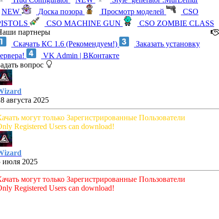
NEW
Доска позора
Просмотр моделей
CSO
PISTOLS
CSO MACHINE GUN
CSO ZOMBIE CLASS
Наши партнеры
Скачать КС 1.6 (Рекомендуем!)
Заказать установку
сервера!
VK Admin | ВКонтакте
Задать вопрос
Wizard
28 августа 2025
Качать могут только Зарегистрированные Пользователи
nly Registered Users can download!
Wizard
5 июля 2025
Качать могут только Зарегистрированные Пользователи
nly Registered Users can download!