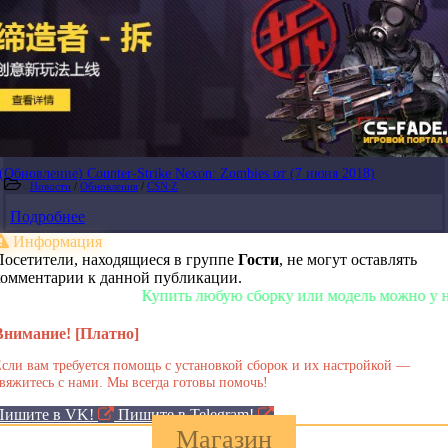
(Обновление) Counter-Strike Nexon: Zombies от (7 июня 2018)
Новости
/
Обновления
/
CSN:Z
Подробнее
Информация
Посетители, находящиеся в группе
Гости
, не могут оставлять
комментарии к данной публикации.
Купить любую сборку или модель можно у нас в м
Внимание! [Платно]
сли вам требуется помощь с установкой сборок и их настройкой —
вяжитесь с нами. Мы всегда готовы помочь!
Пишите в VK!
Пишите в Telegram!
Магазин