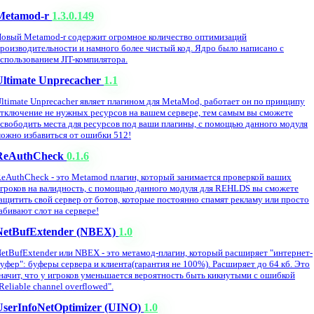
Metamod-r
1.3.0.149
овый Metamod-r содержит огромное количество оптимизаций
роизводительности и намного более чистый код. Ядро было написано с
спользованием JIT-компилятора.
Ultimate Unprecacher
1.1
ltimate Unprecacher являет плагином для MetaMod, работает он по принципу
тключение не нужных ресурсов на вашем сервере, тем самым вы сможете
свободить места для ресурсов под ваши плагины, с помощью данного модуля
ожно избавиться от ошибки 512!
ReAuthCheck
0.1.6
eAuthCheck - это Metamod плагин, который занимается проверкой ваших
гроков на валидность, с помощью данного модуля для REHLDS вы сможете
ащитить свой сервер от ботов, которые постоянно спамят рекламу или просто
абивают слот на сервере!
NetBufExtender (NBEX)
1.0
etBufExtender или NBEX - это метамод-плагин, который расширяет "интернет-
уфер": буферы сервера и клиента(гарантия не 100%). Расширяет до 64 кб. Это
начит, что у игроков уменьшается вероятность быть кикнутыми с ошибкой
Reliable channel overflowed".
UserInfoNetOptimizer (UINO)
1.0