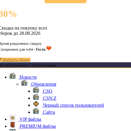
30
%
Скидка на покупку всех
сборок до 28.08.2026
Время рандомных скидок.
Специально для тебя -
Гость
Выбрать сборку
Все цены указаны с учетом скидки
Новости
Обновления
CSO
CSN:Z
Черный список пользователей
Сайта
VIP файлы
PREMIUM файлы