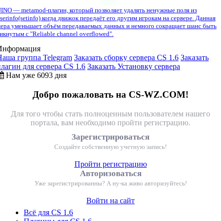
INO — metamod-плагин, который позволяет удалять ненужные поля из
serinfo(setinfo) когда движок передаёт его другим игрокам на сервере. Данная
ера уменьшает объём передаваемых данных и немного сокращает шанс быть
икнутым с "Reliable channel overflowed".
Информация
Наша группа Telegram
Заказать сборку сервера CS 1.6
Заказать
плагин для сервера CS 1.6
Заказать Установку сервера
Нам уже 6093 дня
Добро пожаловать на CS-WZ.COM!
Для того чтобы стать полноценным пользователем нашего
портала, вам необходимо пройти регистрацию.
Зарегистрироваться
Создайте собственную учетную запись!
Пройти регистрацию
Авторизоваться
Уже зарегистрированны? А ну-ка живо авторизуйтесь!
Войти на сайт
Всё для CS 1.6