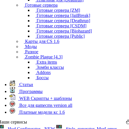
Готовые сервера
Готовые сервера [ZM]
Готовые сервера [JailBreak]
Готовые сервера [Deathrun]
Готовые сервера [CSDM]
Готовые сервера [Biohazard]
Готовые сервера [Public]
Карты для CS 1.6
Моды
Разное
Zombie Plague [4.3]
Extra items
Зомби классы
Addons
Боссы
Статьи
Программы
WEB Скрипты + шаблоны
Все для gamecms version all
Платные модели кс 1.6
Наши сервисы
Hud Configurator
NEW
Style_generator .MurLemur