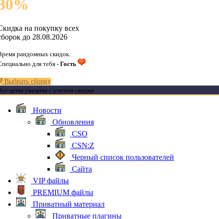
30
%
Скидка на покупку всех
сборок до 28.08.2026
Время рандомных скидок.
Специально для тебя -
Гость
Выбрать сборку
Все цены указаны с учетом скидки
Новости
Обновления
CSO
CSN:Z
Черный список пользователей
Сайта
VIP файлы
PREMIUM файлы
Приватный материал
Приватные плагины