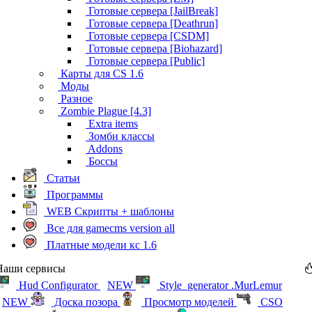
Готовые сервера [JailBreak]
Готовые сервера [Deathrun]
Готовые сервера [CSDM]
Готовые сервера [Biohazard]
Готовые сервера [Public]
Карты для CS 1.6
Моды
Разное
Zombie Plague [4.3]
Extra items
Зомби классы
Addons
Боссы
Статьи
Программы
WEB Скрипты + шаблоны
Все для gamecms version all
Платные модели кс 1.6
Наши сервисы
Hud Configurator
NEW
Style_generator .MurLemur
NEW
Доска позора
Просмотр моделей
CSO