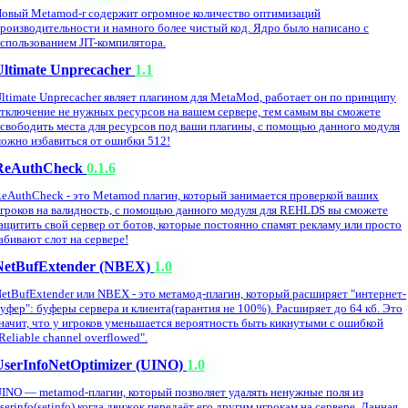
овый Metamod-r содержит огромное количество оптимизаций
роизводительности и намного более чистый код. Ядро было написано с
спользованием JIT-компилятора.
Ultimate Unprecacher
1.1
ltimate Unprecacher являет плагином для MetaMod, работает он по принципу
тключение не нужных ресурсов на вашем сервере, тем самым вы сможете
свободить места для ресурсов под ваши плагины, с помощью данного модуля
ожно избавиться от ошибки 512!
ReAuthCheck
0.1.6
eAuthCheck - это Metamod плагин, который занимается проверкой ваших
гроков на валидность, с помощью данного модуля для REHLDS вы сможете
ащитить свой сервер от ботов, которые постоянно спамят рекламу или просто
абивают слот на сервере!
NetBufExtender (NBEX)
1.0
etBufExtender или NBEX - это метамод-плагин, который расширяет "интернет-
уфер": буферы сервера и клиента(гарантия не 100%). Расширяет до 64 кб. Это
начит, что у игроков уменьшается вероятность быть кикнутыми с ошибкой
Reliable channel overflowed".
UserInfoNetOptimizer (UINO)
1.0
INO — metamod-плагин, который позволяет удалять ненужные поля из
serinfo(setinfo) когда движок передаёт его другим игрокам на сервере. Данная