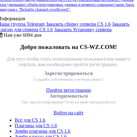
ера уменьшает объём передаваемых данных и немного сокращает шанс быть
икнутым с "Reliable channel overflowed".
Информация
Наша группа Telegram
Заказать сборку сервера CS 1.6
Заказать
плагин для сервера CS 1.6
Заказать Установку сервера
Нам уже 6094 дня
Добро пожаловать на CS-WZ.COM!
Для того чтобы стать полноценным пользователем нашего
портала, вам необходимо пройти регистрацию.
Зарегистрироваться
Создайте собственную учетную запись!
Пройти регистрацию
Авторизоваться
Уже зарегистрированны? А ну-ка живо авторизуйтесь!
Войти на сайт
Всё для CS 1.6
Плагины для CS 1.6
Зомби плагины для CS 1.6
Зомби классы для CS 1.6