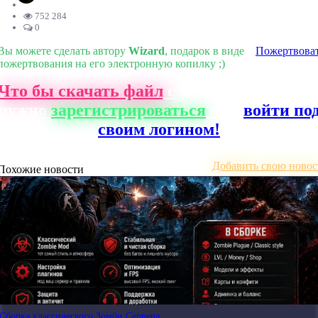
752 284
0
Вы можете сделать автору
Wizard
, подарок в виде
Пожертвова
пожертвования на его электронную копилку ;)
Что бы скачать файл
с нашего сайта, ва
нужно
зарегистрироваться
или
войти по
своим логином!
Добавить свою новос
Похожие новости
Сборка классического Зомби Сервера