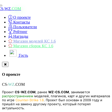
Toggle
CS-WZ
.COM
navigation
О проекте
Контакты
Пользователи
Рейтинг
Награды
Магазин моделей КС 1.6
Магазин сборок КС 1.6
Гость
О проекте
CS-
WZ
.COM
Проект
CS-WZ.COM
, ранее
WZ-CS.COM
, занимается
распространением
моделей, плагинов, карт и других материалов
по игре
Counter-Strike 1.6
. Проект был основан в 2009 году и
пришёл на замену другому проекту, который потерял
актуальность.