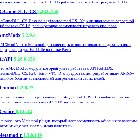
ыхание нашим серверам. ReHLDS работает в 2 раза быстрей, чем HLDS.
ReGameDLL_CS
5.28.0.756
eGameDLL_CS, Reverse-engineered mod CS - Улучшенная замена серверной
иблиотеки CS 1.6, расширяющая возможности игрового процесса.
AmxModx
5.2.9.4
MXModX - это Metamod дополнение, которое позволяет создавать новые
одификации для Half-Life на языке Pawn
ReAPI
5.26.0.338
то AMX Mod X модуль, который умеет работать с API ReHLDS,
eGameDLL_CS, ReUnion и VTC. Это предоставляет разработчикам AMXX-
лагинов больше возможностей для реализации своих целей.
Reunion
0.2.0.27
eunion является продолжением Dproto для ReHLDS. Это metamod плагин,
оторый позволяет заходить 47/48 Non-Steam на сервер.
Revoice
0.1.0.34
evoice - это Metamod plugin, который дает возможность общения голосовым
атом между non-steam и steam клиентами.
Metamod-r
1.3.0.149