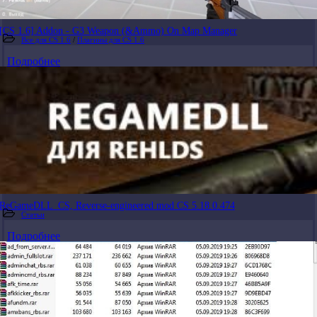
[CS 1.6] Addon - G3 Weapon (&Ammo) On Map Manager
Все для CS 1.6
/
Плагины для CS 1.6
Подробнее
ReGameDLL_CS, Reverse-engineered mod CS 5.18.0.474
Статьи
Подробнее