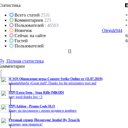
Статистика
Всего статей
2531
+
Комментариев
225
+
Пользователей
: 46503
+
Новичок
Oleguk944
Сейчас на сайте
6
Гостей
6
Пользователей
[
]
Полная статистика
Комментарии
[CSO] Обновление игры Counter Strike Online от (11.07.2019)
adaadadghavbt «Great stuff! Thanks for the informative post and
[ZP] Extra Item - Stun Rifle [MKOD]
very good thanks bro <3
[ZP] Addon - Promo Code [0.1]
Вижу ты постарался с промо кодами в конфиге
Готовый сервер [Возмездие Зомби] By Texas1k
отлично, мне нравится!