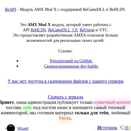
ReAPI
- Модуль AMX Mod X с поддержкой ReGameDLL и ReHLDS.
Это
AMX Mod X
модуль, который умеет работать с
API
ReHLDS
,
ReGameDLL_CS
,
ReUnion
и VTC.
Это предоставляет разработчикам AMXX-плагинов больше
возможностей для реализации своих целей.
Ссылки:
Репозиторий на GitHub.
Скомпилированные dev-builds.
У вас нет доступа к скачиванию файлов с нашего сервера
Скачать с зеркала
Привет
, наша адмнистрация публикует только
пушечный контен
поставь
лайк
под постом ниже и напишите самый топовый
комментарий, мы готовим материал
только для тебя
, любимый
Гость
.
0
И
сточник
0
Wizard