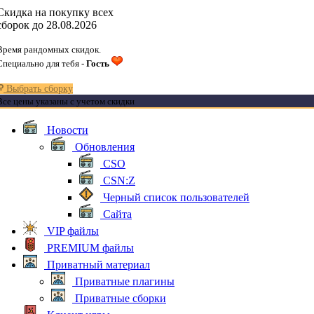
Скидка на покупку всех
сборок до 28.08.2026
Время рандомных скидок.
Специально для тебя -
Гость
Выбрать сборку
Все цены указаны с учетом скидки
Новости
Обновления
CSO
CSN:Z
Черный список пользователей
Сайта
VIP файлы
PREMIUM файлы
Приватный материал
Приватные плагины
Приватные сборки