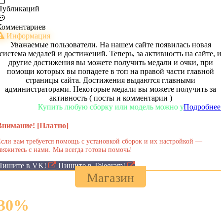
Публикаций
0
Комментариев
Информация
Уважаемые пользователи. На нашем сайте появилась новая
система медалей и достижений. Теперь, за активность на сайте, 
другие достижения вы можете получить медали и очки, при
помощи которых вы попадете в топ на правой части главной
страницы сайта. Достижения выдаются главными
администраторами. Некоторые медали вы можете получить за
активность ( посты и комментарии )
Купить любую сборку или модель можно у нас в магазин
Подробнее.
Внимание! [Платно]
сли вам требуется помощь с установкой сборок и их настройкой —
вяжитесь с нами. Мы всегда готовы помочь!
Пишите в VK!
Пишите в Telegram!
Магазин
30
%