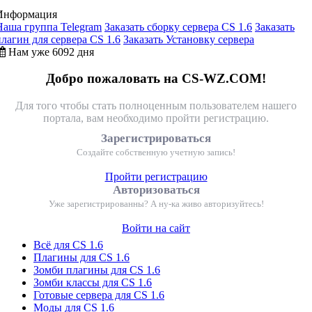
Информация
Наша группа Telegram
Заказать сборку сервера CS 1.6
Заказать
плагин для сервера CS 1.6
Заказать Установку сервера
Нам уже 6092 дня
Добро пожаловать на CS-WZ.COM!
Для того чтобы стать полноценным пользователем нашего
портала, вам необходимо пройти регистрацию.
Зарегистрироваться
Создайте собственную учетную запись!
Пройти регистрацию
Авторизоваться
Уже зарегистрированны? А ну-ка живо авторизуйтесь!
Войти на сайт
Всё для CS 1.6
Плагины для CS 1.6
Зомби плагины для CS 1.6
Зомби классы для CS 1.6
Готовые сервера для CS 1.6
Моды для CS 1.6