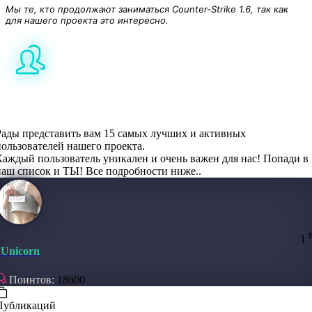
Мы те, кто продолжают заниматься Counter-Strike 1.6, так как
для нашего проекта это интересно.
Список лучших пользователей проекта.
Рады представить вам 15 самых лучших и активных
пользователей нашего проекта.
Каждый пользователь уникален и очень важен для нас! Попади в
наш список и ТЫ! Все подробности ниже..
1
xUnicorn
Поинтов:
18600
23
Публикаций