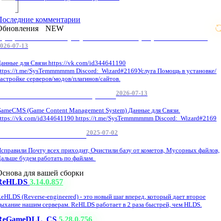
Последние комментарии
Обновления
NEW
Профессиональные услуги по CS 1.6 / серверным системам
026-07-13
анные для Связи.https://vk.com/id344641190
ttps://t.me/SysTemmmmmm Discord: Wizard#2169Услуга Помощь в установке/
астройке серверов/модов/плагинов/сайтов.
2026-07-13
GameCMS Установка Настройка
ameCMS (Game Content Management System) Данные для Связи.
ttps://vk.com/id344641190 https://t.me/SysTemmmmmm Discord: Wizard#2169
2025-07-02
Обнова Фиксы на сайте.
справили Почту всех приходит, Очистили базу от кометов, Мусорных файлов,
альше будем работать по файлам.
Основа для вашей сборки
ReHLDS
3.14.0.857
eHLDS (Reverse-engineered) - это новый шаг вперед, который дает второе
ыхание нашим серверам. ReHLDS работает в 2 раза быстрей, чем HLDS.
ReGameDLL_CS
5.28.0.756