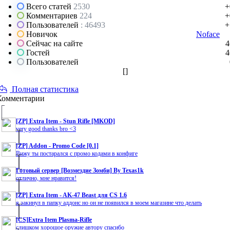
Всего статей
2530
+
Комментариев
224
+
Пользователей
: 46493
+
Новичок
Noface
Сейчас на сайте
4
Гостей
4
Пользователей
[
]
Полная статистика
Комментарии
[ZP] Extra Item - Stun Rifle [MKOD]
very good thanks bro <3
[ZP] Addon - Promo Code [0.1]
Вижу ты постарался с промо кодами в конфиге
Готовый сервер [Возмездие Зомби] By Texas1k
отлично, мне нравится!
[ZP] Extra Item - AK-47 Beast для CS 1.6
я закинул в папку аддонс но он не появился в моем магазине что делать
[CS]Extra Item Plasma-Rifle
слишком хорошое оружие автору спасибо