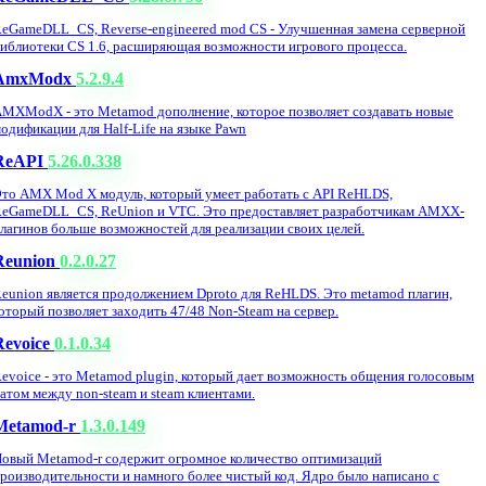
eGameDLL_CS, Reverse-engineered mod CS - Улучшенная замена серверной
иблиотеки CS 1.6, расширяющая возможности игрового процесса.
AmxModx
5.2.9.4
MXModX - это Metamod дополнение, которое позволяет создавать новые
одификации для Half-Life на языке Pawn
ReAPI
5.26.0.338
то AMX Mod X модуль, который умеет работать с API ReHLDS,
eGameDLL_CS, ReUnion и VTC. Это предоставляет разработчикам AMXX-
лагинов больше возможностей для реализации своих целей.
Reunion
0.2.0.27
eunion является продолжением Dproto для ReHLDS. Это metamod плагин,
оторый позволяет заходить 47/48 Non-Steam на сервер.
Revoice
0.1.0.34
evoice - это Metamod plugin, который дает возможность общения голосовым
атом между non-steam и steam клиентами.
Metamod-r
1.3.0.149
овый Metamod-r содержит огромное количество оптимизаций
роизводительности и намного более чистый код. Ядро было написано с