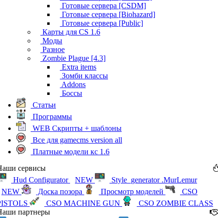
Готовые сервера [CSDM]
Готовые сервера [Biohazard]
Готовые сервера [Public]
Карты для CS 1.6
Моды
Разное
Zombie Plague [4.3]
Extra items
Зомби классы
Addons
Боссы
Статьи
Программы
WEB Скрипты + шаблоны
Все для gamecms version all
Платные модели кс 1.6
Наши сервисы
Hud Configurator
NEW
Style_generator .MurLemur
NEW
Доска позора
Просмотр моделей
CSO
PISTOLS
CSO MACHINE GUN
CSO ZOMBIE CLASS
Наши партнеры