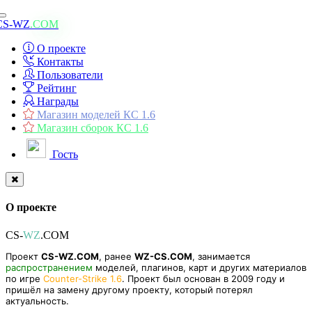
Toggle
CS-WZ
.COM
navigation
О проекте
Контакты
Пользователи
Рейтинг
Награды
Магазин моделей КС 1.6
Магазин сборок КС 1.6
Гость
О проекте
CS-
WZ
.COM
Проект
CS-WZ.COM
, ранее
WZ-CS.COM
, занимается
распространением
моделей, плагинов, карт и других материалов
по игре
Counter-Strike 1.6
. Проект был основан в 2009 году и
пришёл на замену другому проекту, который потерял
актуальность.