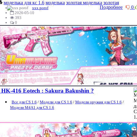
моделька для кс 1.6
моделька
золотая моделька
золотая
Подробнее
0
xxx porof
2026-05-10
393
0
HK-416 Eotech : Sakura Bakushin ?
Все для CS 1.6
/
Модели для CS 1.6
/
Модели оружия для CS 1.6
/
Модели M4A1 для CS 1.6