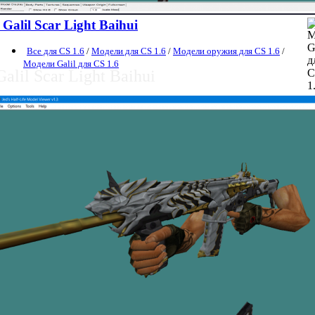
Galil Scar Light Baihui
Все для CS 1.6
/
Модели для CS 1.6
/
Модели оружия для CS 1.6
/
Модели Galil для CS 1.6
Galil Scar Light Baihui