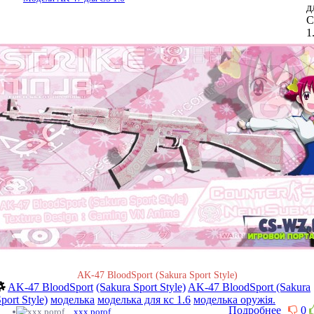
AK-47 BloodSport (Sakura Sport Style)
AK-47 BloodSport
(Sakura Sport Style)
AK-47 BloodSport (Sakura
port Style)
моделька
моделька для кс 1.6
моделька оружія.
Подробнее
0
xxx porof