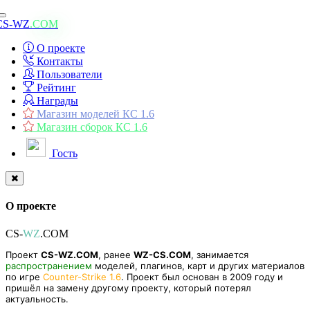
Toggle
CS-WZ
.COM
navigation
О проекте
Контакты
Пользователи
Рейтинг
Награды
Магазин моделей КС 1.6
Магазин сборок КС 1.6
Гость
О проекте
CS-
WZ
.COM
Проект
CS-WZ.COM
, ранее
WZ-CS.COM
, занимается
распространением
моделей, плагинов, карт и других материалов
по игре
Counter-Strike 1.6
. Проект был основан в 2009 году и
пришёл на замену другому проекту, который потерял
актуальность.