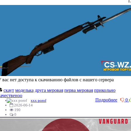
У вас нет доступа к скачиванию файлов с нашего сервера
скаут
моделька
друга меровая
перва меровая
прикольно
качественоо
Подробнее
0
xxx porof
2026-06-14
190
0