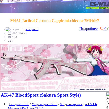
M4A1 Tactical Custom : Cappie mischievous?Miside?
Подробнее
0
xxx porof
2026-04-25
503
0
AK-47 BloodSport (Sakura Sport Style)
Все для CS 1.6
/
Модели для CS 1.6
/
Модели оружия для CS 1.6
/
Модели AK-47 для CS 1.6