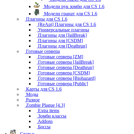
Модели рук зомби для CS 1.6
Модели гранат для CS 1.6
Плагины для CS 1.6
[ReApi] Плагины для CS 1.6
Универсальные плагины
Плагины для [JailBreak]
Плагины для [CSDM]
Плагины для [Deathrun]
Готовые сервера
Готовые сервера [ZM]
Готовые сервера [JailBreak]
Готовые сервера [Deathrun]
Готовые сервера [CSDM]
Готовые сервера [Biohazard]
Готовые сервера [Public]
Карты для CS 1.6
Моды
Разное
Zombie Plague [4.3]
Extra items
Зомби классы
Addons
Боссы
Статьи