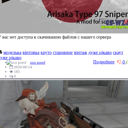
У вас нет доступа к скачиванию файлов с нашего сервера
моделька
вінтовка
круто
старовине
вінтаж
дуже цікаво
скаут
дуже цікаво
Подробнее
0
xxx porof
2026-06-14
185
0