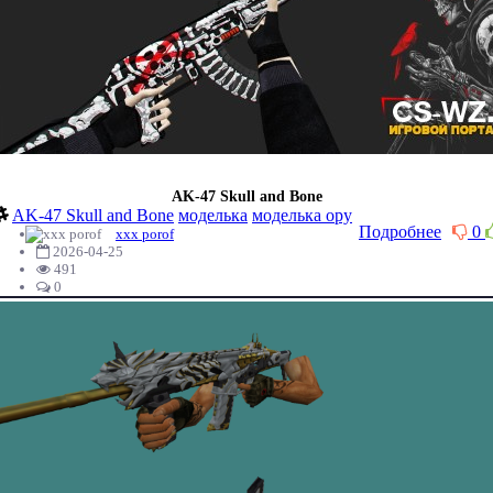
AK-47 Skull and Bone
AK-47 Skull and Bone
моделька
моделька ору
Подробнее
0
xxx porof
2026-04-25
491
0