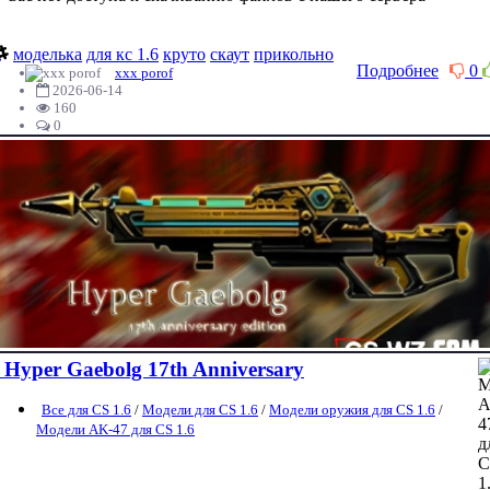
моделька
для кс 1.6
круто
скаут
прикольно
Подробнее
0
xxx porof
2026-06-14
160
0
Hyper Gaebolg 17th Anniversary
Все для CS 1.6
/
Модели для CS 1.6
/
Модели оружия для CS 1.6
/
Модели AK-47 для CS 1.6