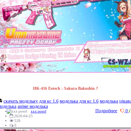
HK-416 Eotech : Sakura Bakushin ?
скачать модельку для кс 1.6
моделька для кс 1.6
моделька
цікав
моделька
аніме моделька
Подробнее
0
xxx porof
2026-04-25
528
0