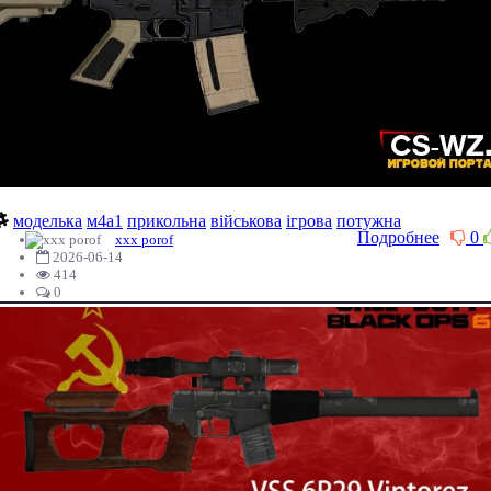
моделька
м4а1
прикольна
військова
ігрова
потужна
Подробнее
0
xxx porof
2026-06-14
414
0