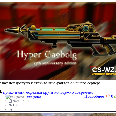
У вас нет доступа к скачиванию файлов с нашего сервера
прикольний
моделька
крута
молодежно
современо
Подробнее
0
xxx porof
2026-06-14
156
0