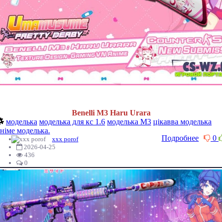
Benelli M3 Haru Urara
моделька
моделька для кс 1.6
моделька М3
цікавва моделька
аніме моделька.
Подробнее
0
xxx porof
2026-04-25
436
0