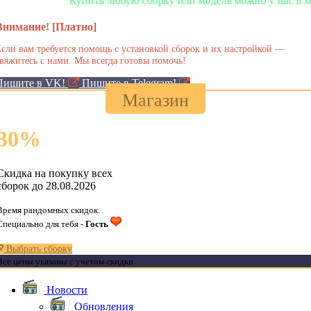
Купить любую сборку или модель можно у нас в магазине!
Внимание! [Платно]
сли вам требуется помощь с установкой сборок и их настройкой —
вяжитесь с нами. Мы всегда готовы помочь!
Пишите в VK!
Пишите в Telegram!
Магазин
30
%
Скидка на покупку всех
сборок до 28.08.2026
Время рандомных скидок.
Специально для тебя -
Гость
Выбрать сборку
Все цены указаны с учетом скидки
Новости
Обновления