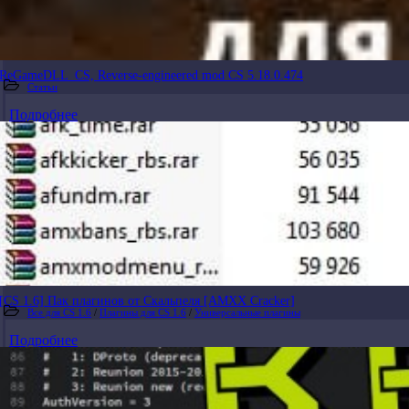
ReGameDLL_CS, Reverse-engineered mod CS 5.18.0.474
Статьи
Подробнее
[CS 1.6] Пак плагинов от Скальпеля [AMXX Cracker]
Все для CS 1.6
/
Плагины для CS 1.6
/
Универсальные плагины
Подробнее