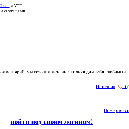
Union
и VTC.
и своих целей.
комментарий, мы готовим материал
только для тебя
, любимый
И
сточник
0
Пожертвова
или
войти под своим логином!