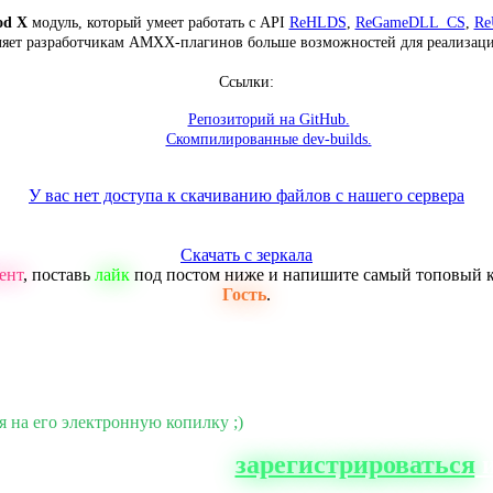
d X
модуль, который умеет работать с API
ReHLDS
,
ReGameDLL_CS
,
Re
ляет разработчикам AMXX-плагинов больше возможностей для реализаци
Ссылки:
Репозиторий на GitHub.
Скомпилированные dev-builds.
У вас нет доступа к скачиванию файлов с нашего сервера
Скачать с зеркала
ент
, поставь
лайк
под постом ниже и напишите самый топовый 
Гость
.
я на его электронную копилку ;)
о сайта, вам нужно
зарегистрироваться