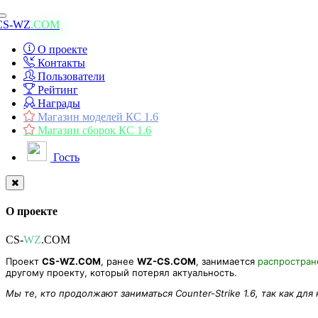
Toggle
CS-WZ
.COM
navigation
О проекте
Контакты
Пользователи
Рейтинг
Награды
Магазин моделей КС 1.6
Магазин сборок КС 1.6
Гость
О проекте
CS-
WZ
.COM
Проект
CS-WZ.COM
, ранее
WZ-CS.COM
, занимается
распростра
другому проекту, который потерял актуальность.
Мы те, кто продолжают заниматься Counter-Strike 1.6, так как для
ReAPI 5.26.0.338