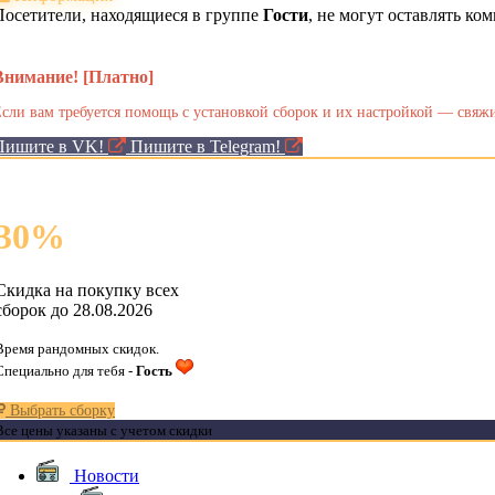
Посетители, находящиеся в группе
Гости
, не могут оставлять к
Внимание! [Платно]
сли вам требуется помощь с установкой сборок и их настройкой — свяжи
Пишите в VK!
Пишите в Telegram!
30
%
Скидка на покупку всех
сборок до 28.08.2026
Время рандомных скидок.
Специально для тебя -
Гость
Выбрать сборку
Все цены указаны с учетом скидки
Новости