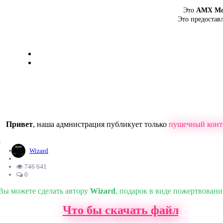
Это
AMX Mo
Это предостав
Привет
, наша адмнистрация публикует только
пушечный конт
0
Wizard
746 641
0
Вы можете сделать автору
Wizard
, подарок в виде пожертвовани
Что бы скачать файл
с нашег