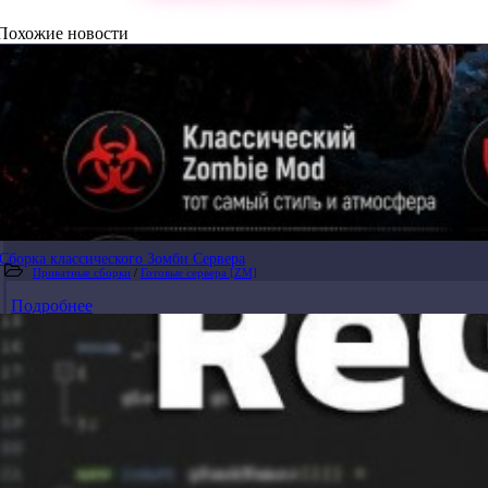
Похожие новости
Сборка классического Зомби Сервера
Приватные сборки
/
Готовые сервера [ZM]
Подробнее