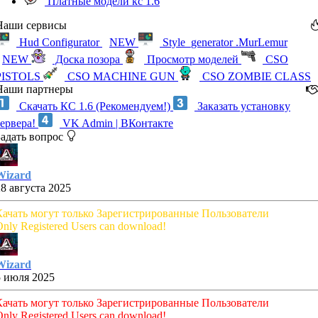
Платные модели кс 1.6
Наши сервисы
Hud Configurator
NEW
Style_generator .MurLemur
NEW
Доска позора
Просмотр моделей
CSO
PISTOLS
CSO MACHINE GUN
CSO ZOMBIE CLASS
Наши партнеры
Скачать КС 1.6 (Рекомендуем!)
Заказать установку
сервера!
VK Admin | ВКонтакте
Задать вопрос
Wizard
28 августа 2025
Качать могут только Зарегистрированные Пользователи
nly Registered Users can download!
Wizard
5 июля 2025
Качать могут только Зарегистрированные Пользователи
nly Registered Users can download!