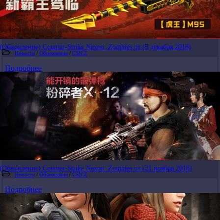
(Обновление) Counter-Strike Nexon: Zombies от (5 декабря 2018)
Новости
/
Обновления
/
CSN:Z
Подробнее
(Обновление) Counter-Strike Nexon: Zombies от (21 ноября 2018)
Новости
/
Обновления
/
CSN:Z
Подробнее