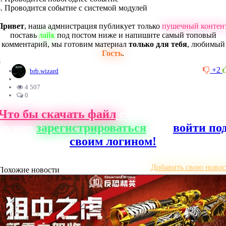
4. Проводится событие с системой модулей
Привет
, наша адмнистрация публикует только
пушечный контен
поставь
лайк
под постом ниже и напишите самый топовый
комментарий, мы готовим материал
только для тебя
, любимый
Гость
.
0
+2
brb.wizard
4 507
0
Что бы скачать файл
с нашего сайта, ва
нужно
зарегистрироваться
или
войти по
своим логином!
Добавить свою новос
Похожие новости