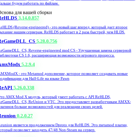
альше будем работать по файлам.
Основа для вашей сборки
ReHLDS
3.14.0.857
eHLDS (Reverse-engineered) - это новый шаг вперед, который дает второе
ыхание нашим серверам. ReHLDS работает в 2 раза быстрей, чем HLDS.
ReGameDLL_CS
5.28.0.756
eGameDLL_CS, Reverse-engineered mod CS - Улучшенная замена серверной
иблиотеки CS 1.6, расширяющая возможности игрового процесса.
AmxModx
5.2.9.4
MXModX - это Metamod дополнение, которое позволяет создавать новые
одификации для Half-Life на языке Pawn
ReAPI
5.26.0.338
то AMX Mod X модуль, который умеет работать с API ReHLDS,
eGameDLL_CS, ReUnion и VTC. Это предоставляет разработчикам AMXX-
лагинов больше возможностей для реализации своих целей.
Reunion
0.2.0.27
eunion является продолжением Dproto для ReHLDS. Это metamod плагин,
оторый позволяет заходить 47/48 Non-Steam на сервер.