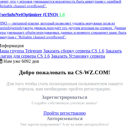
начит, что у игроков уменьшается вероятность быть кикнутыми с ошибкой
Reliable channel overflowed".
UserInfoNetOptimizer (UINO)
1.0
INO — metamod-плагин, который позволяет удалять ненужные поля из
serinfo(setinfo) когда движок передаёт его другим игрокам на сервере. Данная
ера уменьшает объём передаваемых данных и немного сокращает шанс быть
икнутым с "Reliable channel overflowed".
Информация
Наша группа Telegram
Заказать сборку сервера CS 1.6
Заказать
плагин для сервера CS 1.6
Заказать Установку сервера
Нам уже 6092 дня
Добро пожаловать на CS-WZ.COM!
Для того чтобы стать полноценным пользователем нашего
портала, вам необходимо пройти регистрацию.
Зарегистрироваться
Создайте собственную учетную запись!
Пройти регистрацию
Авторизоваться
Уже зарегистрированны? А ну-ка живо авторизуйтесь!