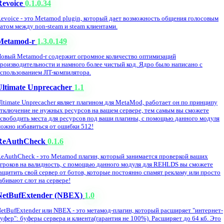
Revoice
0.1.0.34
evoice - это Metamod plugin, который дает возможность общения голосовым
атом между non-steam и steam клиентами.
Metamod-r
1.3.0.149
овый Metamod-r содержит огромное количество оптимизаций
роизводительности и намного более чистый код. Ядро было написано с
спользованием JIT-компилятора.
Ultimate Unprecacher
1.1
ltimate Unprecacher являет плагином для MetaMod, работает он по принципу
тключение не нужных ресурсов на вашем сервере, тем самым вы сможете
свободить места для ресурсов под ваши плагины, с помощью данного модуля
ожно избавиться от ошибки 512!
ReAuthCheck
0.1.6
eAuthCheck - это Metamod плагин, который занимается проверкой ваших
гроков на валидность, с помощью данного модуля для REHLDS вы сможете
ащитить свой сервер от ботов, которые постоянно спамят рекламу или просто
абивают слот на сервере!
NetBufExtender (NBEX)
1.0
etBufExtender или NBEX - это метамод-плагин, который расширяет "интернет-
уфер": буферы сервера и клиента(гарантия не 100%). Расширяет до 64 кб. Это