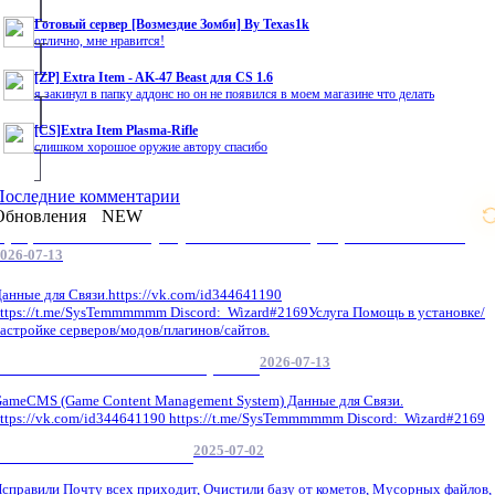
Готовый сервер [Возмездие Зомби] By Texas1k
отлично, мне нравится!
[ZP] Extra Item - AK-47 Beast для CS 1.6
я закинул в папку аддонс но он не появился в моем магазине что делать
[CS]Extra Item Plasma-Rifle
слишком хорошое оружие автору спасибо
Последние комментарии
Обновления
NEW
Профессиональные услуги по CS 1.6 / серверным системам
026-07-13
анные для Связи.https://vk.com/id344641190
ttps://t.me/SysTemmmmmm Discord: Wizard#2169Услуга Помощь в установке/
астройке серверов/модов/плагинов/сайтов.
2026-07-13
GameCMS Установка Настройка
ameCMS (Game Content Management System) Данные для Связи.
ttps://vk.com/id344641190 https://t.me/SysTemmmmmm Discord: Wizard#2169
2025-07-02
Обнова Фиксы на сайте.
справили Почту всех приходит, Очистили базу от кометов, Мусорных файлов,