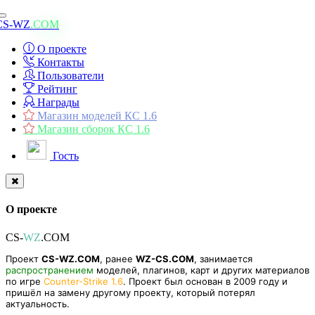
Toggle
CS-WZ
.COM
navigation
О проекте
Контакты
Пользователи
Рейтинг
Награды
Магазин моделей КС 1.6
Магазин сборок КС 1.6
Гость
О проекте
CS-
WZ
.COM
Проект
CS-WZ.COM
, ранее
WZ-CS.COM
, занимается
распространением
моделей, плагинов, карт и других материалов
по игре
Counter-Strike 1.6
. Проект был основан в 2009 году и
пришёл на замену другому проекту, который потерял
актуальность.