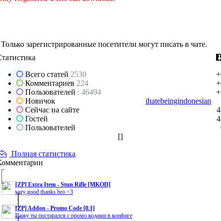
Только зарегистрированные посетители могут писать в чате.
Статистика
Всего статей
2530
+
Комментариев
224
+
Пользователей
: 46494
+
Новичок
ihatebeingindonesian
Сейчас на сайте
4
Гостей
4
Пользователей
[
]
Полная статистика
Комментарии
[ZP] Extra Item - Stun Rifle [MKOD]
very good thanks bro <3
[ZP] Addon - Promo Code [0.1]
Вижу ты постарался с промо кодами в конфиге