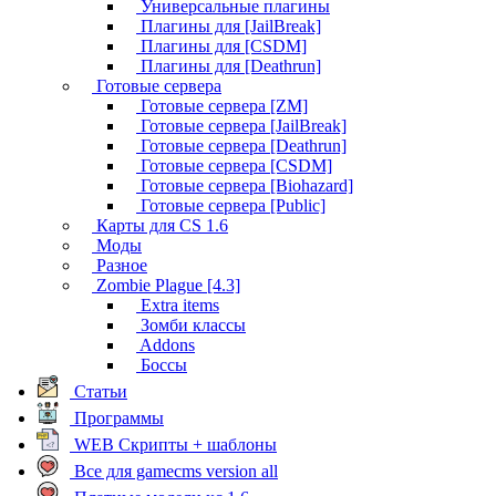
Универсальные плагины
Плагины для [JailBreak]
Плагины для [CSDM]
Плагины для [Deathrun]
Готовые сервера
Готовые сервера [ZM]
Готовые сервера [JailBreak]
Готовые сервера [Deathrun]
Готовые сервера [CSDM]
Готовые сервера [Biohazard]
Готовые сервера [Public]
Карты для CS 1.6
Моды
Разное
Zombie Plague [4.3]
Extra items
Зомби классы
Addons
Боссы
Статьи
Программы
WEB Скрипты + шаблоны
Все для gamecms version all