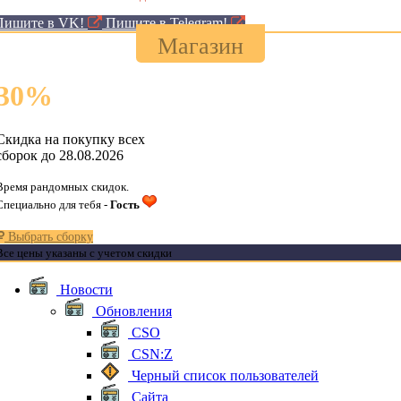
Пишите в VK!
Пишите в Telegram!
Магазин
30
%
Скидка на покупку всех
сборок до 28.08.2026
Время рандомных скидок.
Специально для тебя -
Гость
Выбрать сборку
Все цены указаны с учетом скидки
Новости
Обновления
CSO
CSN:Z
Черный список пользователей
Сайта