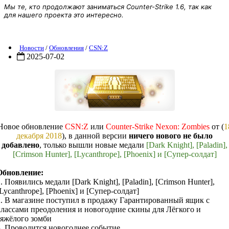
Мы те, кто продолжают заниматься Counter-Strike 1.6, так как
для нашего проекта это интересно.
(Обновление) Counter-Strike Nexon: Zombies от (18 декабря 2018)
Новости
/
Обновления
/
CSN:Z
2025-07-02
Новое обновление
CSN:Z
или
Counter-Strike Nexon: Zombies
от (
1
декабря 2018
), в данной версии
ничего нового не было
добавлено
, только вышли новые медали
[Dark Knight], [Paladin],
[Crimson Hunter], [Lycanthrope], [Phoenix] и [Супер-солдат]
Обновление:
. Появились медали [Dark Knight], [Paladin], [Crimson Hunter],
Lycanthrope], [Phoenix] и [Супер-солдат]
2. В магазине поступил в продажу Гарантированный ящик с
классами преодоления и новогодние скины для Лёгкого и
тяжёлого зомби
3. Проводится новогоднее событие