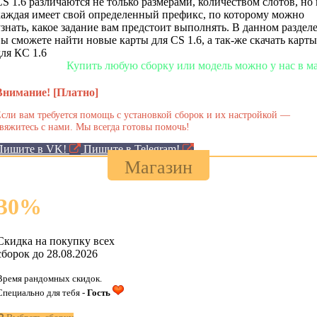
CS 1.6 различаются не только размерами, количеством слотов, но 
каждая имеет свой определенный префикс, по которому можно
узнать, какое задание вам предстоит выполнять. В данном раздел
вы сможете найти новые карты для CS 1.6, а так-же скачать карты
для КС 1.6
ую сборку или модель можно у нас в магазине!
Внимание! [Платно]
сли вам требуется помощь с установкой сборок и их настройкой —
вяжитесь с нами. Мы всегда готовы помочь!
Пишите в VK!
Пишите в Telegram!
Магазин
30
%
Скидка на покупку всех
сборок до 28.08.2026
Время рандомных скидок.
Специально для тебя -
Гость