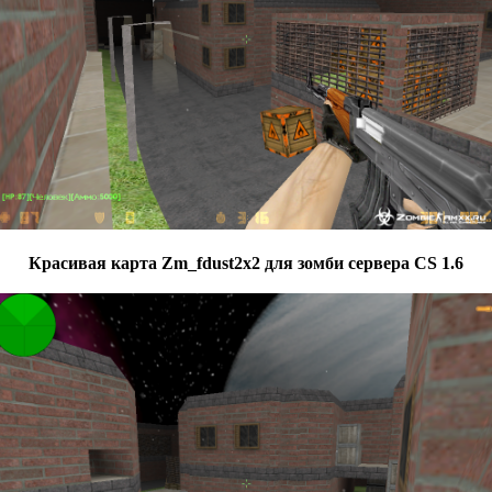
Красивая карта Zm_fdust2x2 для зомби сервера CS 1.6