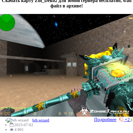
Скачать карту Zm_Deko2 для зомби сервера бесплатно, wad
файл в архиве!
Подробнее
+2
brb.wizard
2025-07-02
4 901