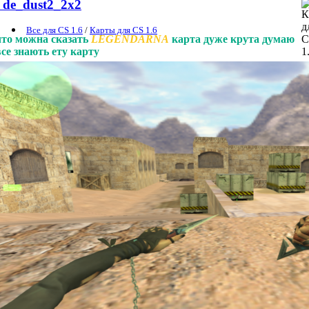
de_dust2_2x2
Все для CS 1.6
/
Карты для CS 1.6
что можна сказать
LEGENDARNA
карта дуже крута думаю
все знають ету карту