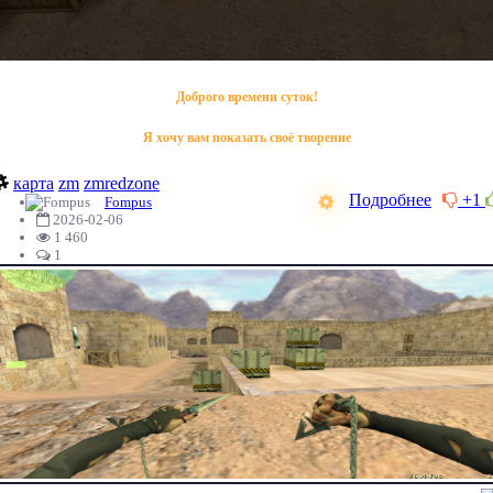
Доброго времени суток!
Я хочу вам показать своё творение
карта
zm
zmredzone
Подробнее
+1
Fompus
2026-02-06
1 460
1