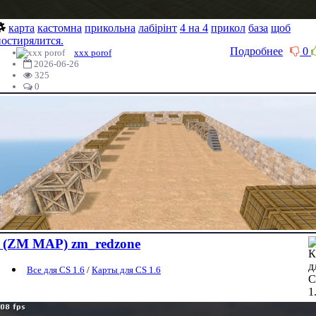
карта
кастомна
прикольна
лабірінт
4 на 4
прикол
база
щоб
постирялится.
Подробнее
0
xxx porof
2026-06-26
325
0
(ZM MAP) zm_redzone
Все для CS 1.6
/
Карты для CS 1.6