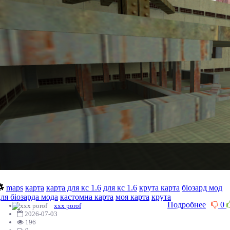
maps
карта
карта для кс 1.6
для кс 1.6
крута карта
біозард мод
для біозарда мода
кастомна карта
моя карта
крута
Подробнее
0
xxx porof
2026-07-03
196