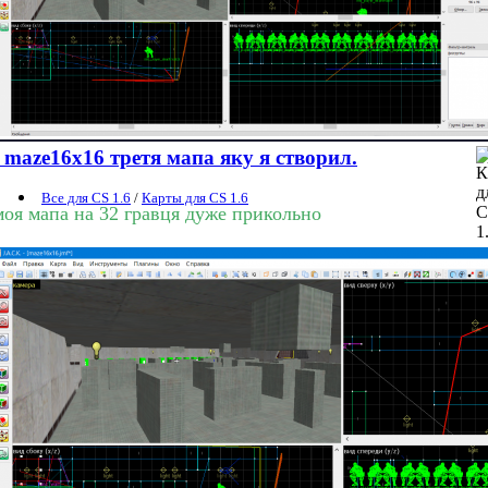
maze16x16 третя мапа яку я створил.
Все для CS 1.6
/
Карты для CS 1.6
моя мапа на 32 гравця дуже прикольно