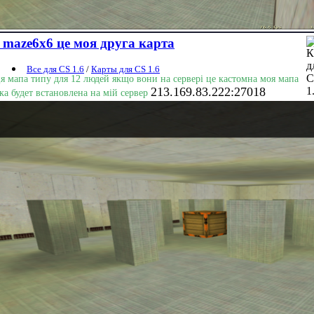
maze6x6 це моя друга карта
Все для CS 1.6
/
Карты для CS 1.6
я мапа типу для 12 людей якщо вони на сервері це кастомна моя мапа
213.169.83.222:27018
ка будет встановлена на мій сервер