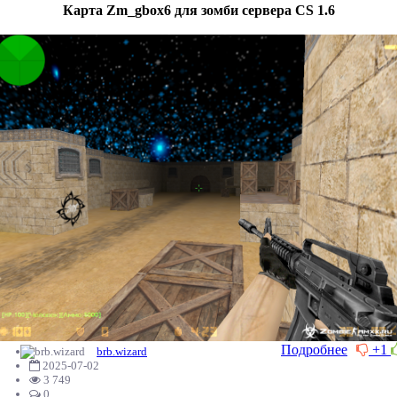
Карта Zm_gbox6 для зомби сервера CS 1.6
Подробнее
+1
brb.wizard
2025-07-02
3 749
0