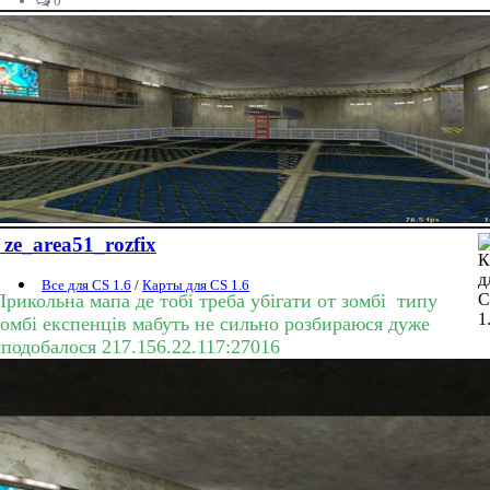
0
ze_area51_rozfix
Все для CS 1.6
/
Карты для CS 1.6
Прикольна мапа де тобі треба убігати от зомбі типу
зомбі експенців мабуть не сильно розбираюся дуже
сподобалося 217.156.22.117:27016