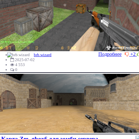
Подробнее
+2
brb.wizard
2025-07-02
4 553
0
Карта Zm_gbox6 для зомби сервера