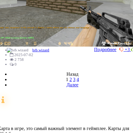
Подробнее
+3
brb.wizard
2025-07-02
2 758
0
Назад
1
2
3
4
Далее
Карты для CS 1.6
Карта в игре, это самый важный элемент в геймплее. Карты для