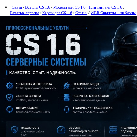
Сайта
/
Все для CS 1.6
/
Модели для CS 1.6
/
Плагины для CS 1.6
/
Готовые сервера
/
Карты для CS 1.6
/
Статьи
/
WEB Скрипты + шаблоны