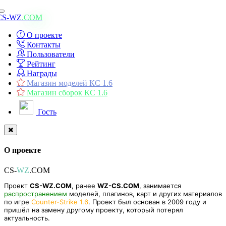
Toggle
CS-WZ
.COM
navigation
О проекте
Контакты
Пользователи
Рейтинг
Награды
Магазин моделей КС 1.6
Магазин сборок КС 1.6
Гость
О проекте
CS-
WZ
.COM
Проект
CS-WZ.COM
, ранее
WZ-CS.COM
, занимается
распространением
моделей, плагинов, карт и других материалов
по игре
Counter-Strike 1.6
. Проект был основан в 2009 году и
пришёл на замену другому проекту, который потерял
актуальность.