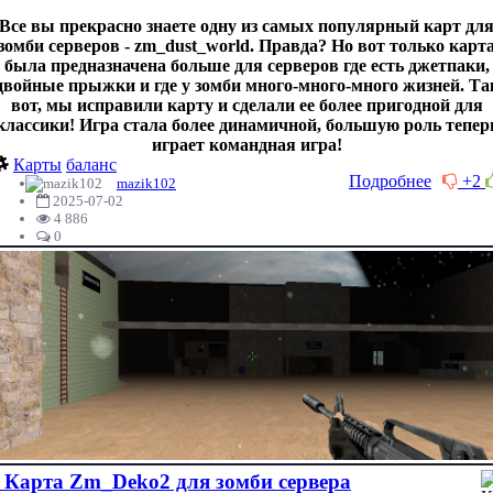
Все вы прекрасно знаете одну из самых популярный карт дл
зомби серверов - zm_dust_world. Правда? Но вот только карт
была предназначена больше для серверов где есть джетпаки,
двойные прыжки и где у зомби много-много-много жизней. Та
вот, мы исправили карту и сделали ее более пригодной для
классики! Игра стала более динамичной, большую роль тепер
играет командная игра!
Карты
баланс
Подробнее
+2
mazik102
2025-07-02
4 886
0
Карта Zm_Deko2 для зомби сервера