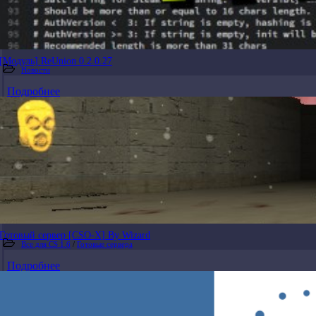
[Модуль] ReUnion 0.2.0.27
Новости
Подробнее
Готовый сервер [CSO-X] By Wizard
Все для CS 1.6
/
Готовые сервера
Подробнее