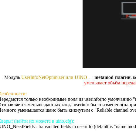
Модуль
UserInfoNetOptimizer или UINO
—
metamod-плагин
, 
уменьшает объём перед
Особенности:
Передаются только необходимые поля из userinfo(по умолчанию "n
Отправляется меньше данных когда userinfo было изменено(наприм
Немного уменьшается шанс быть кикнутым с "Reliable channel ove
вары: (найти их можете в uino.cfg):
INO_NeedFields - transmitted fields in userinfo (default is "name mod