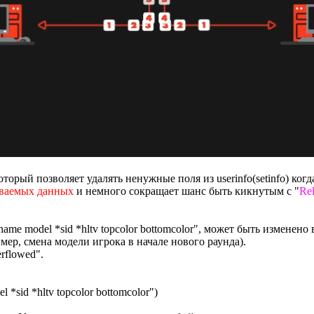
который позволяет удалять ненужные поля из userinfo(setinfo) ко
аваемых данных
и немного сокращает шанс быть кикнутым с "
Rel
ame model *sid *hltv topcolor bottomcolor", может быть изменен
ер, смена модели игрока в начале нового раунда).
rflowed".
el *sid *hltv topcolor bottomcolor")