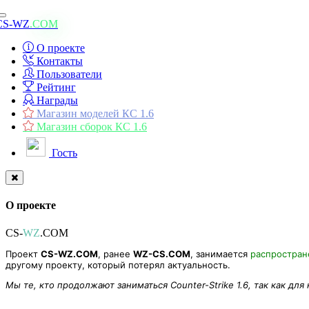
Toggle
CS-WZ
.COM
navigation
О проекте
Контакты
Пользователи
Рейтинг
Награды
Магазин моделей КС 1.6
Магазин сборок КС 1.6
Гость
О проекте
CS-
WZ
.COM
Проект
CS-WZ.COM
, ранее
WZ-CS.COM
, занимается
распростра
другому проекту, который потерял актуальность.
Мы те, кто продолжают заниматься Counter-Strike 1.6, так как для
[Модуль] UserInfoNetOptimizer (UINO) для CS 1.6