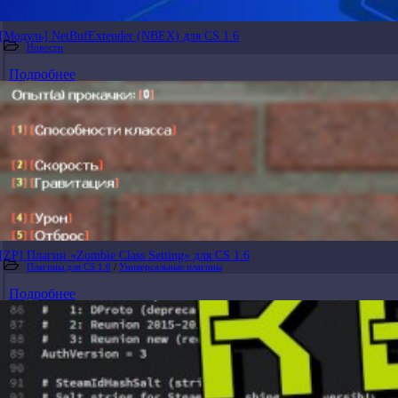
[Модуль] NetBufExtender (NBEX) для CS 1.6
Новости
Подробнее
[ZP] Плагин «Zombie Class Setting» для CS 1.6
Плагины для CS 1.6
/
Универсальные плагины
Подробнее