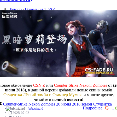
Новости
/
Обновления
/
CSN:Z
Новое обновление
CSN:Z
или
Counter-Strike Nexon: Zombies
от (
2
июня 2018
), в данной версии добавили новые скины зомби
Студентка Лёгкий зомби и Стампер Мумия.
и многое другое,
читайте в
полной новости
!
Counter-Strike Nexon
Zombies
20 июня 2018
зомби Студентка
Подробнее
+1
brb.wizard
2025-07-02
4 333