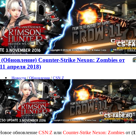
(Обновление) Counter-Strike Nexon: Zombies от
(11 апреля 2018)
Новости
/
Обновления
/
CSN:Z
Новое обновление
CSN:Z
или
Counter-Strike Nexon: Zombies
от (
1