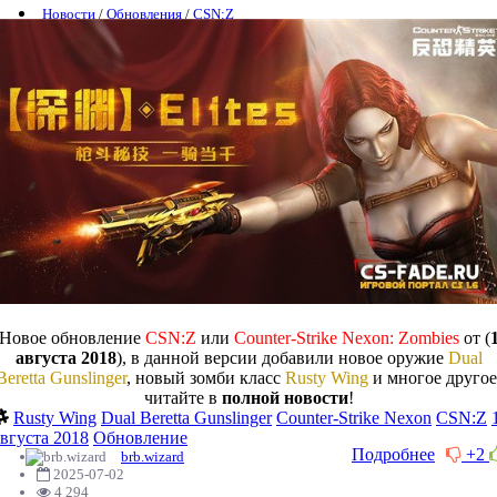
Новости
/
Обновления
/
CSN:Z
Новое обновление
CSN:Z
или
Counter-Strike Nexon: Zombies
от (
августа 2018
), в данной версии добавили новое оружие
Dual
Beretta Gunslinger
, новый зомби класс
Rusty Wing
и многое другое
читайте в
полной новости
!
Rusty Wing
Dual Beretta Gunslinger
Counter-Strike Nexon
CSN:Z
августа 2018
Обновление
Подробнее
+2
brb.wizard
2025-07-02
4 294