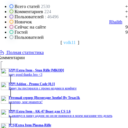
Всего статей
2530
+
Комментариев
224
+
Пользователей
: 46496
+
Новичок
Rhalith
Сейчас на сайте
9
Гостей
9
Пользователей
[
volk11
]
Полная статистика
Комментарии
[ZP] Extra Item - Stun Rifle [MKOD]
very good thanks bro <3
[ZP] Addon - Promo Code [0.1]
Вижу ты постарался с промо кодами в конфиге
Готовый сервер [Возмездие Зомби] By Texas1k
отлично, мне нравится!
[ZP] Extra Item - AK-47 Beast для CS 1.6
я закинул в папку аддонс но он не появился в моем магазине что делать
[CS]Extra Item Plasma-Rifle