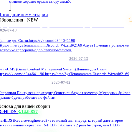
слишком хорошое оружие автору спасибо
Последние комментарии
Обновления
NEW
Профессиональные услуги по CS 1.6 / серверным системам
026-07-13
анные для Связи.https://vk.com/id344641190
ttps://t.me/SysTemmmmmm Discord: Wizard#2169Услуга Помощь в установке/
астройке серверов/модов/плагинов/сайтов.
2026-07-13
GameCMS Установка Настройка
ameCMS (Game Content Management System) Данные для Связи.
ttps://vk.com/id344641190 https://t.me/SysTemmmmmm Discord: Wizard#2169
2025-07-02
Обнова Фиксы на сайте.
справили Почту всех приходит, Очистили базу от кометов, Мусорных файлов,
альше будем работать по файлам.
Основа для вашей сборки
ReHLDS
3.14.0.857
eHLDS (Reverse-engineered) - это новый шаг вперед, который дает второе
ыхание нашим серверам. ReHLDS работает в 2 раза быстрей, чем HLDS.