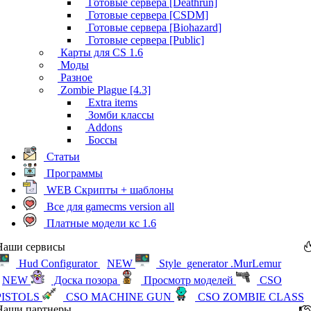
Готовые сервера [Deathrun]
Готовые сервера [CSDM]
Готовые сервера [Biohazard]
Готовые сервера [Public]
Карты для CS 1.6
Моды
Разное
Zombie Plague [4.3]
Extra items
Зомби классы
Addons
Боссы
Статьи
Программы
WEB Скрипты + шаблоны
Все для gamecms version all
Платные модели кс 1.6
Наши сервисы
Hud Configurator
NEW
Style_generator .MurLemur
NEW
Доска позора
Просмотр моделей
CSO
PISTOLS
CSO MACHINE GUN
CSO ZOMBIE CLASS
Наши партнеры