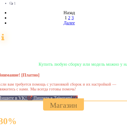
1
Назад
1
2
3
Далее
CSN:Z
Купить любую сборку или модель можно у нас в магазине!
Внимание! [Платно]
сли вам требуется помощь с установкой сборок и их настройкой —
вяжитесь с нами. Мы всегда готовы помочь!
Пишите в VK!
Пишите в Telegram!
Магазин
30
%