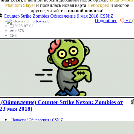
Phantom Slayer
и появилась новая карта
Небоскрёб
и многое
другое, читайте в
полной новости
!
Counter-Strike
Zombies
Обновление
9 мая 2018
CSN:Z
Подробнее
+7
brb.wizard
2025-07-02
4 878
3
(Обновление) Counter-Strike Nexon: Zombies от
(23 мая 2018)
Новости
/
Обновления
/
CSN:Z