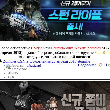
Новое обновление
CSN:Z
или
Counter-Strike Nexon: Zombies
от (
2
апреля 2018
), в данной версии добавили новое оружие
Stun Rifl
многое другое, читайте в
полной новости
!
Zombies
CSN:Z
Обновление
25 апреля 2018
stunrifle
Подробнее
+1
brb.wizard
2025-07-02
4 954
0