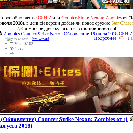
Новое обновление
CSN:Z
или
Counter-Strike Nexon: Zombies
от (
1
июля 2018
), в данной версии добавили новое оружие
Star Chaser
AR
и многое другое, читайте в
полной новости
!
Zombies
Counter-Strike Nexon
Обновление
18 июля 2018
CSN:Z
Подробнее
+1
brb.wizard
2025-07-02
4 326
0
(Обновление) Counter-Strike Nexon: Zombies от (1
августа 2018)