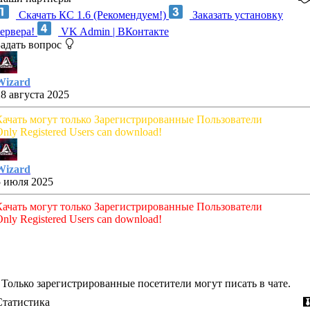
Скачать КС 1.6 (Рекомендуем!)
Заказать установку
сервера!
VK Admin | ВКонтакте
Задать вопрос
Wizard
28 августа 2025
Качать могут только Зарегистрированные Пользователи
nly Registered Users can download!
Wizard
5 июля 2025
Качать могут только Зарегистрированные Пользователи
nly Registered Users can download!
Только зарегистрированные посетители могут писать в чате.
Статистика