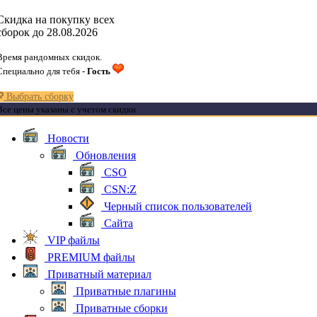
Скидка на покупку всех
сборок до 28.08.2026
Время рандомных скидок.
Специально для тебя -
Гость
Выбрать сборку
Все цены указаны с учетом скидки
Новости
Обновления
CSO
CSN:Z
Черный список пользователей
Сайта
VIP файлы
PREMIUM файлы
Приватный материал
Приватные плагины
Приватные сборки