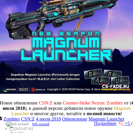
Новое обновление
CSN:Z
или
Counter-Strike Nexon: Zombies
от (
июля 2018
), в данной версии добавили новое оружие
Magnum
Launcher
и многое другое, читайте в
полной новости
!
Zombies
CSN:Z
4 июля 2018
Обновление
Magnum Launcher
Подробнее
+5
brb.wizard
2025-07-02