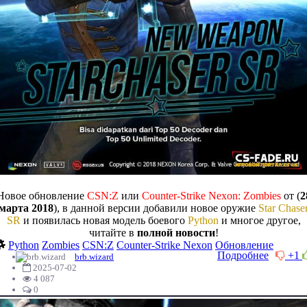
Новое обновление
CSN:Z
или
Counter-Strike Nexon: Zombies
от (
2
марта 2018
), в данной версии добавили новое оружие
Star Chase
SR
и появилась новая модель боевого
Python
и многое другое,
читайте в
полной новости
!
Python
Zombies
CSN:Z
Counter-Strike Nexon
Обновление
Подробнее
+1
brb.wizard
2025-07-02
4 087
0