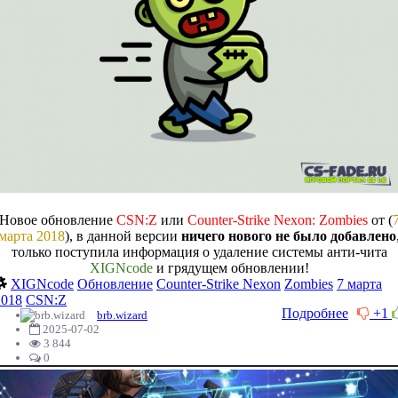
Новое обновление
CSN:Z
или
Counter-Strike Nexon: Zombies
от (
марта 2018
), в данной версии
ничего нового не было добавлено
только поступила информация о удаление системы анти-чита
XIGNcode
и грядущем обновлении!
XIGNcode
Обновление
Counter-Strike Nexon
Zombies
7 марта
2018
CSN:Z
Подробнее
+1
brb.wizard
2025-07-02
3 844
0