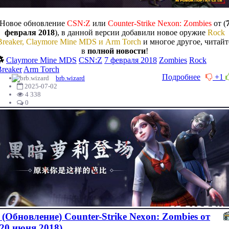
Новое обновление
CSN:Z
или
Counter-Strike Nexon: Zombies
от (
февраля 2018
), в данной версии добавили новое оружие
Rock
Breaker, Claymore Mine MDS и Arm Torch
и многое другое, читайт
в
полной новости
!
Claymore Mine MDS
CSN:Z
7 февраля 2018
Zombies
Rock
Breaker
Arm Torch
Подробнее
+1
brb.wizard
2025-07-02
4 338
0
(Обновление) Counter-Strike Nexon: Zombies от
(20 июня 2018)