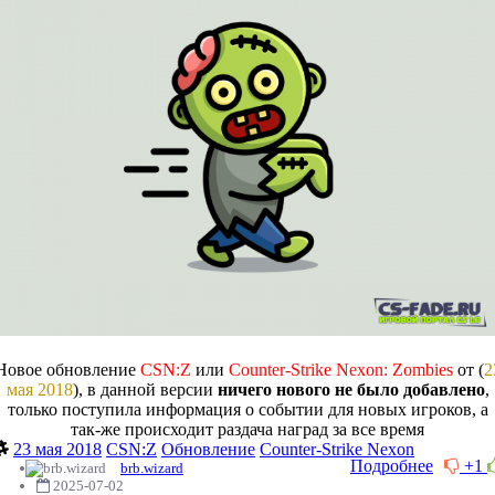
Новое обновление
CSN:Z
или
Counter-Strike Nexon: Zombies
от (
2
мая 2018
), в данной версии
ничего нового не было добавлено
,
только поступила информация о событии для новых игроков, а
так-же происходит раздача наград за все время
23 мая 2018
CSN:Z
Обновление
Counter-Strike Nexon
Подробнее
+1
brb.wizard
2025-07-02