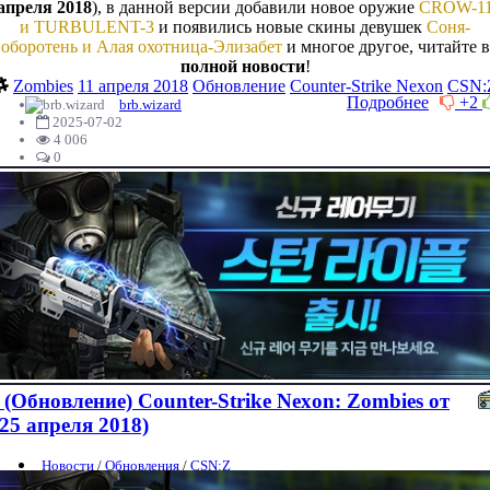
апреля 2018
), в данной версии добавили новое оружие
CROW-1
и TURBULENT-3
и появились новые скины девушек
Соня-
оборотень и Алая охотница-Элизабет
и многое другое, читайте в
полной новости
!
Zombies
11 апреля 2018
Обновление
Counter-Strike Nexon
CSN:
Подробнее
+2
brb.wizard
2025-07-02
4 006
0
(Обновление) Counter-Strike Nexon: Zombies от
(25 апреля 2018)
Новости
/
Обновления
/
CSN:Z