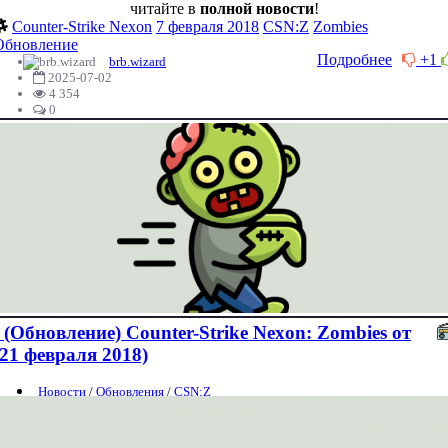
читайте в
полной новости
!
Counter-Strike Nexon
7 февраля 2018
CSN:Z
Zombies
Обновление
Подробнее
+1
brb.wizard
2025-07-02
4 354
0
(Обновление) Counter-Strike Nexon: Zombies от
(21 февраля 2018)
Новости
/
Обновления
/
CSN:Z