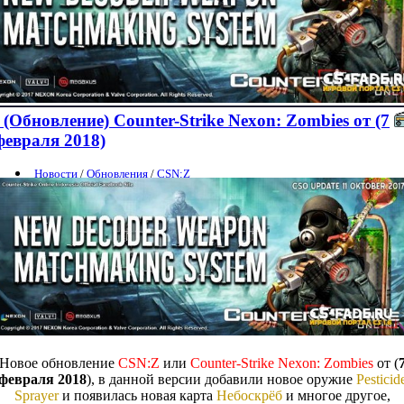
(Обновление) Counter-Strike Nexon: Zombies от (7
февраля 2018)
Новости
/
Обновления
/
CSN:Z
Новое обновление
CSN:Z
или
Counter-Strike Nexon: Zombies
от (
февраля 2018
), в данной версии добавили новое оружие
Pesticid
Sprayer
и появилась новая карта
Небоскрёб
и многое другое,