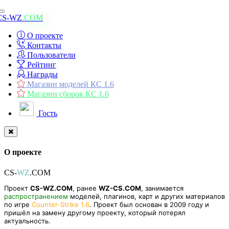
Toggle
CS-WZ
.COM
navigation
О проекте
Контакты
Пользователи
Рейтинг
Награды
Магазин моделей КС 1.6
Магазин сборок КС 1.6
Гость
О проекте
CS-
WZ
.COM
Проект
CS-WZ.COM
, ранее
WZ-CS.COM
, занимается
распространением
моделей, плагинов, карт и других материалов
по игре
Counter-Strike 1.6
. Проект был основан в 2009 году и
пришёл на замену другому проекту, который потерял
актуальность.