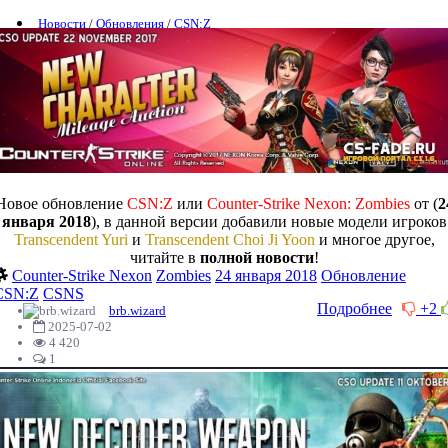
Новости
/
Обновления
/
CSN:Z
Новое обновление
CSN:Z
или
Counter-Strike Nexon: Zombies
от (
2
января 2018
), в данной версии добавили новые модели игроков
Transcendent Yuri
и
Transcendent Choi Ji Yoon
и многое другое,
читайте в
полной новости
!
Counter-Strike Nexon
Zombies
24 января 2018
Обновление
CSN:Z
CSNS
Подробнее
+2
brb.wizard
2025-07-02
4 420
1