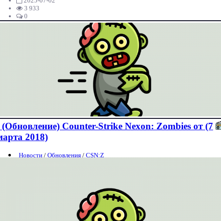
2025-07-02
3 933
0
(Обновление) Counter-Strike Nexon: Zombies от (7
марта 2018)
Новости
/
Обновления
/
CSN:Z