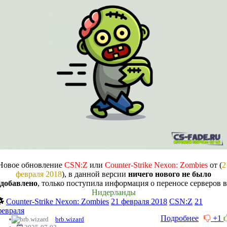
Новое обновление
CSN:Z
или
Counter-Strike Nexon: Zombies
от (
2
февраля 2018
), в данной версии
ничего нового не было
добавлено
, только поступила информация о переносе серверов в
Нидерланды
Counter-Strike Nexon: Zombies
21 февраля 2018
CSN:Z
21
февраля
Подробнее
+1
brb.wizard