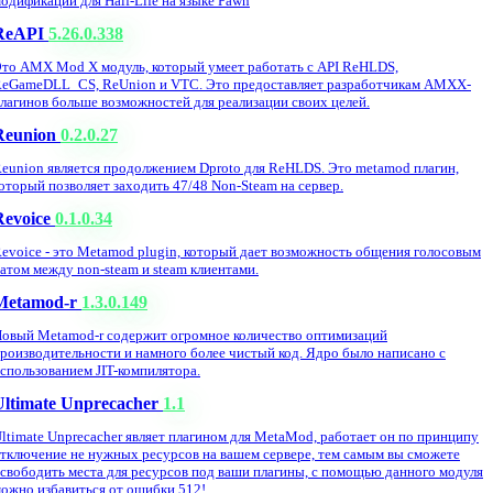
одификации для Half-Life на языке Pawn
ReAPI
5.26.0.338
то AMX Mod X модуль, который умеет работать с API ReHLDS,
eGameDLL_CS, ReUnion и VTC. Это предоставляет разработчикам AMXX-
лагинов больше возможностей для реализации своих целей.
Reunion
0.2.0.27
eunion является продолжением Dproto для ReHLDS. Это metamod плагин,
оторый позволяет заходить 47/48 Non-Steam на сервер.
Revoice
0.1.0.34
evoice - это Metamod plugin, который дает возможность общения голосовым
атом между non-steam и steam клиентами.
Metamod-r
1.3.0.149
овый Metamod-r содержит огромное количество оптимизаций
роизводительности и намного более чистый код. Ядро было написано с
спользованием JIT-компилятора.
Ultimate Unprecacher
1.1
ltimate Unprecacher являет плагином для MetaMod, работает он по принципу
тключение не нужных ресурсов на вашем сервере, тем самым вы сможете
свободить места для ресурсов под ваши плагины, с помощью данного модуля
ожно избавиться от ошибки 512!