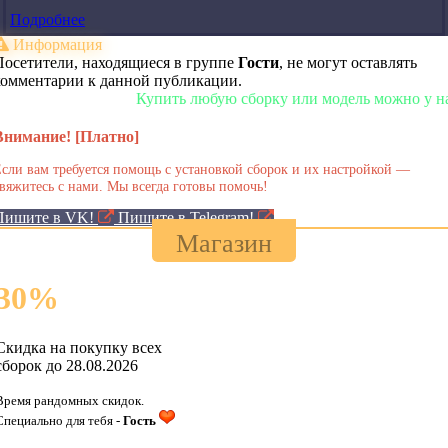
Подробнее
Информация
Посетители, находящиеся в группе
Гости
, не могут оставлять
комментарии к данной публикации.
Купить любую сборку или модель можно у нас в м
Внимание! [Платно]
сли вам требуется помощь с установкой сборок и их настройкой —
вяжитесь с нами. Мы всегда готовы помочь!
Пишите в VK!
Пишите в Telegram!
Магазин
30
%
Скидка на покупку всех
сборок до 28.08.2026
Время рандомных скидок.
Специально для тебя -
Гость