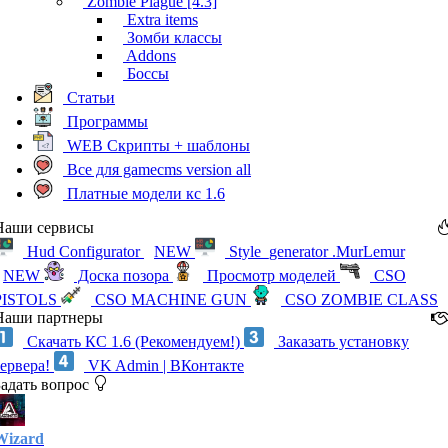
Zombie Plague [4.3]
Extra items
Зомби классы
Addons
Боссы
Статьи
Программы
WEB Скрипты + шаблоны
Все для gamecms version all
Платные модели кс 1.6
Наши сервисы
Hud Configurator
NEW
Style_generator .MurLemur
NEW
Доска позора
Просмотр моделей
CSO
PISTOLS
CSO MACHINE GUN
CSO ZOMBIE CLASS
Наши партнеры
Скачать КС 1.6 (Рекомендуем!)
Заказать установку
сервера!
VK Admin | ВКонтакте
Задать вопрос
Wizard