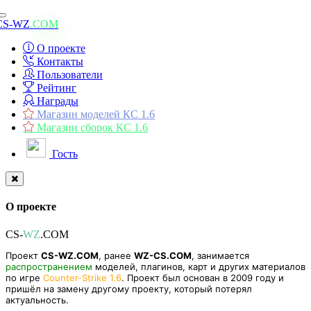
Toggle
CS-WZ
.COM
navigation
О проекте
Контакты
Пользователи
Рейтинг
Награды
Магазин моделей КС 1.6
Магазин сборок КС 1.6
Гость
О проекте
CS-
WZ
.COM
Проект
CS-WZ.COM
, ранее
WZ-CS.COM
, занимается
распространением
моделей, плагинов, карт и других материалов
по игре
Counter-Strike 1.6
. Проект был основан в 2009 году и
пришёл на замену другому проекту, который потерял
актуальность.