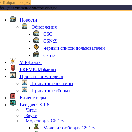
Выбрать сборку
Все цены указаны с учетом скидки
Новости
Обновления
CSO
CSN:Z
Черный список пользователей
Сайта
VIP файлы
PREMIUM файлы
Приватный материал
Приватные плагины
Приватные сборки
Клиент игры
Все для CS 1.6
Читы
Звуки
Модели для CS 1.6
Модели зомби для CS 1.6