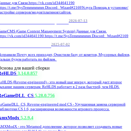
анные для Связи.https://vk.com/id344641190
ttps://t.me/SysTemmmmmm Discord: Wizard#2169Услуга Помощь в установке/
астройке серверов/модов/плагинов/сайтов.
2026-07-13
GameCMS Установка Настройка
ameCMS (Game Content Management System) Данные для Связи.
ttps://vk.com/id344641190 https://t.me/SysTemmmmmm Discord: Wizard#2169
2025-07-02
Обнова Фиксы на сайте.
справили Почту всех приходит, Очистили базу от кометов, Мусорных файлов,
альше будем работать по файлам.
Основа для вашей сборки
ReHLDS
3.14.0.857
eHLDS (Reverse-engineered) - это новый шаг вперед, который дает второе
ыхание нашим серверам. ReHLDS работает в 2 раза быстрей, чем HLDS.
ReGameDLL_CS
5.28.0.756
eGameDLL_CS, Reverse-engineered mod CS - Улучшенная замена серверной
иблиотеки CS 1.6, расширяющая возможности игрового процесса.
AmxModx
5.2.9.4
MXModX - это Metamod дополнение, которое позволяет создавать новые