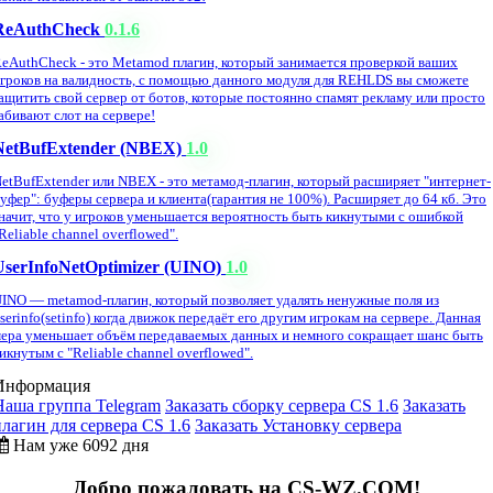
ReAuthCheck
0.1.6
eAuthCheck - это Metamod плагин, который занимается проверкой ваших
гроков на валидность, с помощью данного модуля для REHLDS вы сможете
ащитить свой сервер от ботов, которые постоянно спамят рекламу или просто
абивают слот на сервере!
NetBufExtender (NBEX)
1.0
etBufExtender или NBEX - это метамод-плагин, который расширяет "интернет-
уфер": буферы сервера и клиента(гарантия не 100%). Расширяет до 64 кб. Это
начит, что у игроков уменьшается вероятность быть кикнутыми с ошибкой
Reliable channel overflowed".
UserInfoNetOptimizer (UINO)
1.0
INO — metamod-плагин, который позволяет удалять ненужные поля из
serinfo(setinfo) когда движок передаёт его другим игрокам на сервере. Данная
ера уменьшает объём передаваемых данных и немного сокращает шанс быть
икнутым с "Reliable channel overflowed".
Информация
Наша группа Telegram
Заказать сборку сервера CS 1.6
Заказать
плагин для сервера CS 1.6
Заказать Установку сервера
Нам уже 6092 дня
Добро пожаловать на CS-WZ.COM!