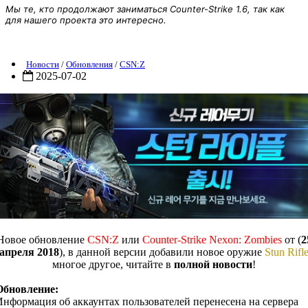
Мы те, кто продолжают заниматься Counter-Strike 1.6, так как
для нашего проекта это интересно.
(Обновление) Counter-Strike Nexon: Zombies от (25 апреля 2018)
Новости
/
Обновления
/
CSN:Z
2025-07-02
Новое обновление
CSN:Z
или
Counter-Strike Nexon: Zombies
от (
2
апреля 2018
), в данной версии добавили новое оружие
Stun Rifl
многое другое, читайте в
полной новости
!
Обновление:
Информация об аккаунтах пользователей перенесена на сервера