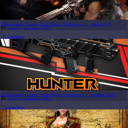
(Обновление) Counter-Strike Nexon: Zombies от (21 ноября 2018)
Новости
/
Обновления
/
CSN:Z
Подробнее
(Обновление) Counter-Strike Nexon: Zombies от (12 сентября 2018)
Новости
/
Обновления
/
CSN:Z
Подробнее