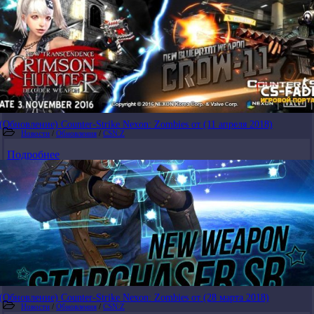
(Обновление) Counter-Strike Nexon: Zombies от (11 апреля 2018)
Новости
/
Обновления
/
CSN:Z
Подробнее
(Обновление) Counter-Strike Nexon: Zombies от (28 марта 2018)
Новости
/
Обновления
/
CSN:Z