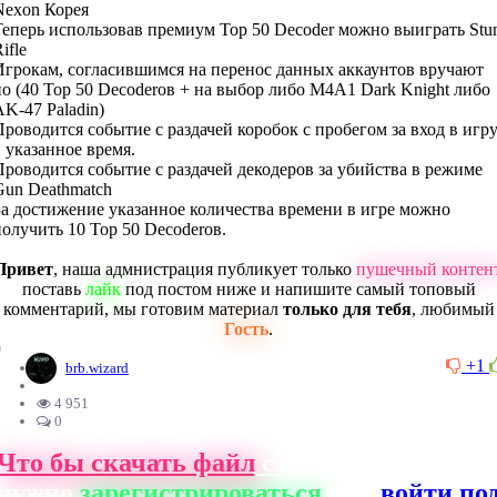
Nexon Корея
Теперь использовав премиум Top 50 Decoder можно выиграть Stu
ifle
Игрокам, согласившимся на перенос данных аккаунтов вручают
по (40 Top 50 Decoderов + на выбор либо M4A1 Dark Knight либо
AK-47 Paladin)
Проводится событие с раздачей коробок с пробегом за вход в игр
в указанное время.
Проводится событие с раздачей декодеров за убийства в режиме
Gun Deathmatch
За достижение указанное количества времени в игре можно
получить 10 Top 50 Decoderов.
Привет
, наша адмнистрация публикует только
пушечный контен
поставь
лайк
под постом ниже и напишите самый топовый
комментарий, мы готовим материал
только для тебя
, любимый
Гость
.
0
+1
brb.wizard
4 951
0
Что бы скачать файл
с нашего сайта, ва
нужно
зарегистрироваться
или
войти по