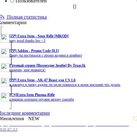
Пользователей
[
]
Полная статистика
Комментарии
[ZP] Extra Item - Stun Rifle [MKOD]
very good thanks bro <3
[ZP] Addon - Promo Code [0.1]
Вижу ты постарался с промо кодами в конфиге
Готовый сервер [Возмездие Зомби] By Texas1k
отлично, мне нравится!
[ZP] Extra Item - AK-47 Beast для CS 1.6
я закинул в папку аддонс но он не появился в моем магазине что делать
[CS]Extra Item Plasma-Rifle
слишком хорошое оружие автору спасибо
Последние комментарии
Обновления
NEW
Профессиональные услуги по CS 1.6 / серверным системам
026-07-13