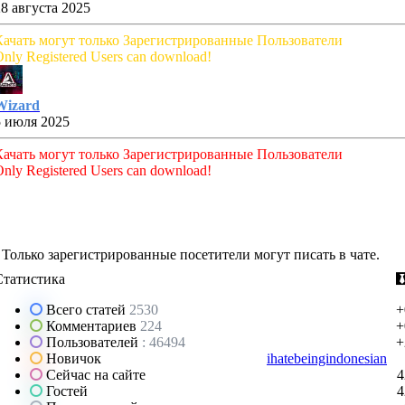
28 августа 2025
Качать могут только Зарегистрированные Пользователи
nly Registered Users can download!
Wizard
5 июля 2025
Качать могут только Зарегистрированные Пользователи
nly Registered Users can download!
Только зарегистрированные посетители могут писать в чате.
Статистика
Всего статей
2530
+
Комментариев
224
+
Пользователей
: 46494
+
Новичок
ihatebeingindonesian
Сейчас на сайте
4
Гостей
4