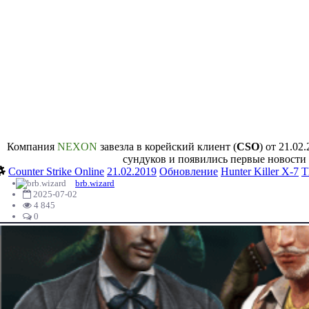
Компания
NEXON
завезла в корейский клиент (
CSO
) от 21.0
сундуков и появились первые новости
Сounter Strike Online
21.02.2019
Обновление
Hunter Killer X-7
T
brb.wizard
2025-07-02
4 845
0