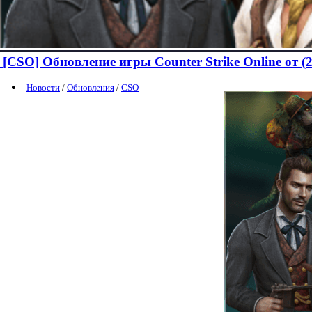
[CSO] Обновление игры Сounter Strike Online от (2
Новости
/
Обновления
/
CSO