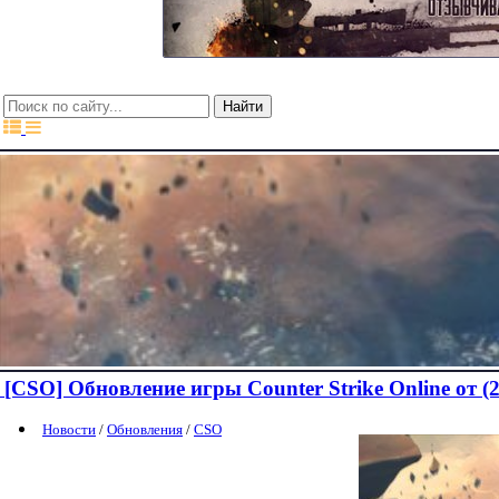
[CSO] Обновление игры Сounter Strike Online от (2
Новости
/
Обновления
/
CSO