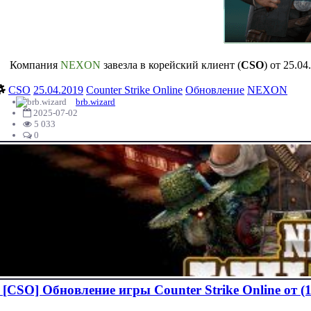
Компания
NEXON
завезла в корейский клиент (
CSO
) от 25.0
CSO
25.04.2019
Сounter Strike Online
Обновление
NEXON
brb.wizard
2025-07-02
5 033
0
[CSO] Обновление игры Сounter Strike Online от (1