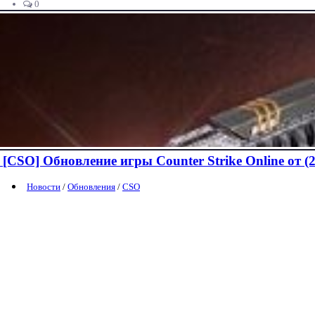
0
[CSO] Обновление игры Сounter Strike Online от (2
Новости
/
Обновления
/
CSO