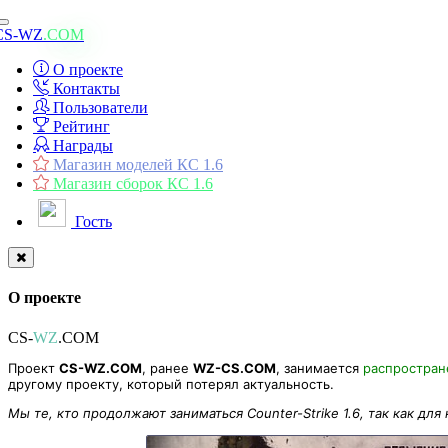
Toggle
CS-WZ
.COM
navigation
О проекте
Контакты
Пользователи
Рейтинг
Награды
Магазин моделей КС 1.6
Магазин сборок КС 1.6
Гость
О проекте
CS-
WZ
.COM
Проект
CS-WZ.COM
, ранее
WZ-CS.COM
, занимается
распростра
другому проекту, который потерял актуальность.
Мы те, кто продолжают заниматься Counter-Strike 1.6, так как для