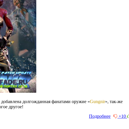
о добавлена долгожданная фанатами оружие «
Gungnir
», так-же
огое другое!
Подробнее
+10