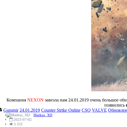
Компания
NEXON
завезла нам 24.01.2019 очень большое об
появились
Gungnir
24.01.2019
Сounter Strike Online
CSO
VALVE
Обновле
Markus_XD
2025-07-02
5 332