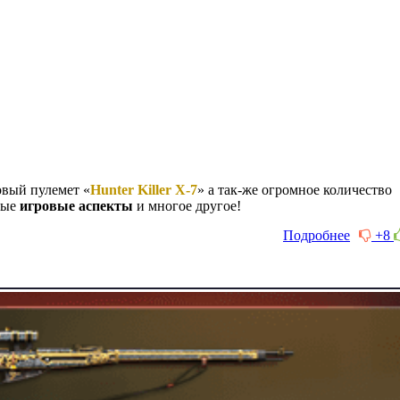
овый пулемет «
Hunter Killer X-7
» а так-же огромное количество
рые
игровые аспекты
и многое другое!
Подробнее
+8