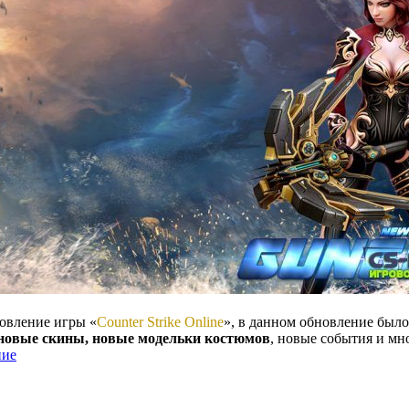
новление игры «
Сounter Strike Online
», в данном обновление был
новые скины, новые модельки костюмов
, новые события и мн
ние