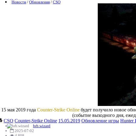
Новости
/
Обновления
/
CSO
15 мая 2019 года
Counter-Strike Online
будет получило новое обн
(событие выходного дня, ежед
CSO
Counter-Strike Online
15.05.2019
Обновление игры
Hunter 
brb.wizard
2025-07-02
4 808