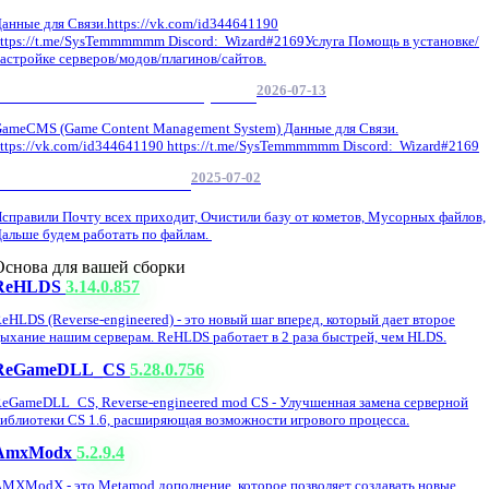
анные для Связи.https://vk.com/id344641190
ttps://t.me/SysTemmmmmm Discord: Wizard#2169Услуга Помощь в установке/
астройке серверов/модов/плагинов/сайтов.
2026-07-13
GameCMS Установка Настройка
ameCMS (Game Content Management System) Данные для Связи.
ttps://vk.com/id344641190 https://t.me/SysTemmmmmm Discord: Wizard#2169
2025-07-02
Обнова Фиксы на сайте.
справили Почту всех приходит, Очистили базу от кометов, Мусорных файлов,
альше будем работать по файлам.
Основа для вашей сборки
ReHLDS
3.14.0.857
eHLDS (Reverse-engineered) - это новый шаг вперед, который дает второе
ыхание нашим серверам. ReHLDS работает в 2 раза быстрей, чем HLDS.
ReGameDLL_CS
5.28.0.756
eGameDLL_CS, Reverse-engineered mod CS - Улучшенная замена серверной
иблиотеки CS 1.6, расширяющая возможности игрового процесса.
AmxModx
5.2.9.4
MXModX - это Metamod дополнение, которое позволяет создавать новые