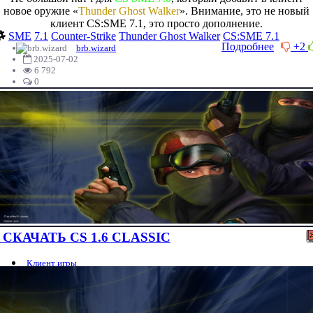
новое оружие «
Thunder Ghost Walker
». Внимание, это не новый
клиент CS:SME 7.1, это просто дополнение.
SME
7.1
Counter-Strike
Thunder Ghost Walker
CS:SME 7.1
Подробнее
+2
brb.wizard
2025-07-02
6 792
0
СКАЧАТЬ CS 1.6 CLASSIC
Клиент игры