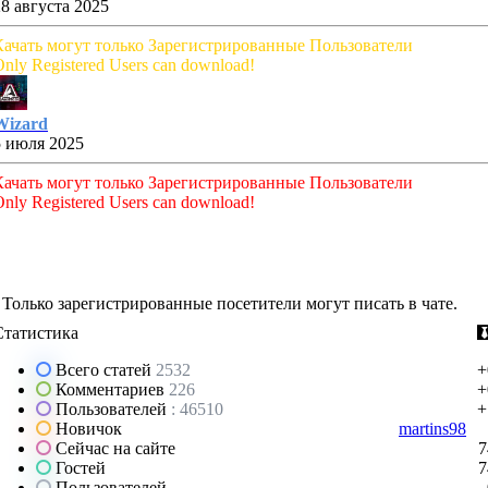
28 августа 2025
Качать могут только Зарегистрированные Пользователи
nly Registered Users can download!
Wizard
5 июля 2025
Качать могут только Зарегистрированные Пользователи
nly Registered Users can download!
Только зарегистрированные посетители могут писать в чате.
Статистика
Всего статей
2532
+
Комментариев
226
+
Пользователей
: 46510
+
Новичок
martins98
Сейчас на сайте
7
Гостей
7
Пользователей