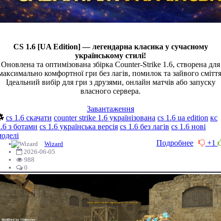
CS 1.6
[UA Edition]
— легендарна класика у сучасному
українському стилі!
Оновлена та оптимізована збірка Counter-Strike 1.6, створена для
максимально комфортної гри без лагів, помилок та зайвого сміття
Ідеальний вибір для гри з друзями, онлайн матчів або запуску
власного сервера.
Завантаження
cs 1.6 скачати
counter strike 1.6 українізована
cs 1.6 ua edition
кс
.6 з ботами
cs 1.6 українська версія
cs 1.6 без лагів
cs 1.6 нові
моделі
Подробнее
+1
Wizard
2026-06-05
988
0