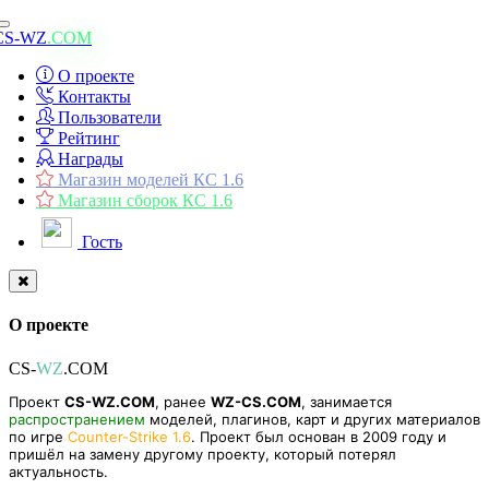
Toggle
CS-WZ
.COM
navigation
О проекте
Контакты
Пользователи
Рейтинг
Награды
Магазин моделей КС 1.6
Магазин сборок КС 1.6
Гость
О проекте
CS-
WZ
.COM
Проект
CS-WZ.COM
, ранее
WZ-CS.COM
, занимается
распространением
моделей, плагинов, карт и других материалов
по игре
Counter-Strike 1.6
. Проект был основан в 2009 году и
пришёл на замену другому проекту, который потерял
актуальность.