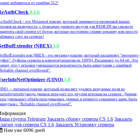
ожно избавиться от ошибки 512!
ReAuthCheck
0.1.6
eAuthCheck - это Metamod плагин, который занимается проверкой ваших
гроков на валидность, с помощью данного модуля для REHLDS вы сможете
ащитить свой сервер от ботов, которые постоянно спамят рекламу или просто
абивают слот на сервере!
NetBufExtender (NBEX)
1.0
etBufExtender или NBEX - это метамод-плагин, который расширяет "интернет-
уфер": буферы сервера и клиента(гарантия не 100%). Расширяет до 64 кб. Это
начит, что у игроков уменьшается вероятность быть кикнутыми с ошибкой
Reliable channel overflowed".
UserInfoNetOptimizer (UINO)
1.0
INO — metamod-плагин, который позволяет удалять ненужные поля из
serinfo(setinfo) когда движок передаёт его другим игрокам на сервере. Данная
ера уменьшает объём передаваемых данных и немного сокращает шанс быть
икнутым с "Reliable channel overflowed".
Информация
Наша группа Telegram
Заказать сборку сервера CS 1.6
Заказать
плагин для сервера CS 1.6
Заказать Установку сервера
Нам уже 6096 дней