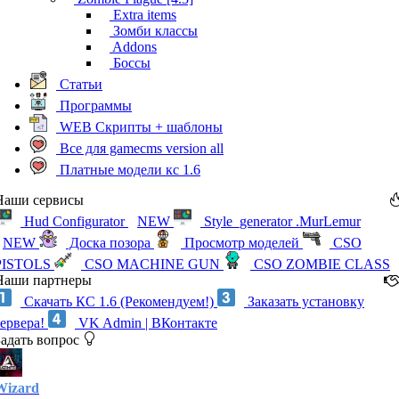
Extra items
Зомби классы
Addons
Боссы
Статьи
Программы
WEB Скрипты + шаблоны
Все для gamecms version all
Платные модели кс 1.6
Наши сервисы
Hud Configurator
NEW
Style_generator .MurLemur
NEW
Доска позора
Просмотр моделей
CSO
PISTOLS
CSO MACHINE GUN
CSO ZOMBIE CLASS
Наши партнеры
Скачать КС 1.6 (Рекомендуем!)
Заказать установку
сервера!
VK Admin | ВКонтакте
Задать вопрос
Wizard