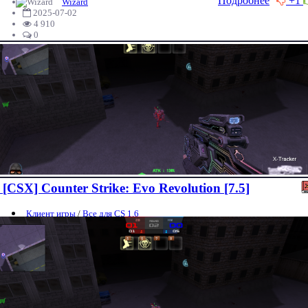
Подробнее
+1
Wizard
2025-07-02
4 910
0
[CSX] Counter Strike: Evo Revolution [7.5]
Клиент игры
/
Все для CS 1.6