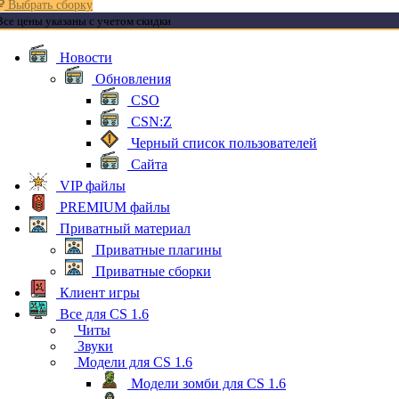
Выбрать сборку
Все цены указаны с учетом скидки
Новости
Обновления
CSO
CSN:Z
Черный список пользователей
Сайта
VIP файлы
PREMIUM файлы
Приватный материал
Приватные плагины
Приватные сборки
Клиент игры
Все для CS 1.6
Читы
Звуки
Модели для CS 1.6
Модели зомби для CS 1.6