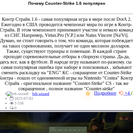
Почему Counter-Strike 1.6 популярен
Контр Страйк 1.6 - самая популярная игра в мире после DotA 2.
Ежегодно в США проводится чемпионат мира по игре в Контр-
Страйк. В этом чемпионате принимают участие и немало коман
из СНГ. Например, Virtus.Pro [V.P.] или Natus Vincere [Na'Vi].
Думаю, не стоит говорить о том, что команда, которая побеждает
на таких соревнованиях, получает не один миллион долларов.
Также, существуют турниры и поменьше. В каждой стране
проходят соревновательные отборы в сборную страны. Да-да,
здесь все, как в футболе. В народе игру называют по-разному. сы 
самая популярная ошибка при наборе в поисковиках , забывают
сменить раскладку на "ENG" КС - сокращение от Counter-Strike
Контра - пошло от одноименной игры на Nintendo "Contra" Контр
Страйк - оригинальное название "Counter-Strike" CS - так же
сокращенное , полное название "Counter-strike"
Подробнее
+4
brb.wizard
2025-07-02
5 536
0