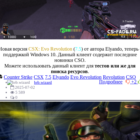
Новая версия
CSX: Evo Revolution
(
7.5
) от автора Elyando, теперь 
поддержкой Windows 10. Данный клиент содержит последние
новинки CSO.
Можете использовать данный клиент для
тестов или же для
поиска ресурсов
.
Counter Strike
CSX
7.5
Elyando
Evo Revolution
Revolution
CSO
Подробнее
+2
brb.wizard
2025-07-02
5 589
0