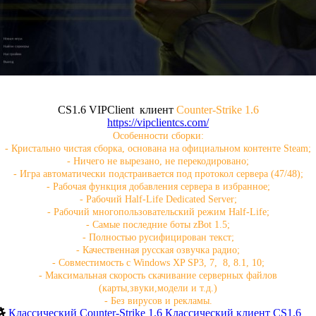
CS1.6 VIPClient клиент
Counter-Strike 1.6
https://vipclientcs.com/
Особенности сборки:
- Кристально чистая сборка, основана на официальном контенте Steam;
- Ничего не вырезано, не перекодировано;
- Игра автоматически подстраивается под протокол сервера (47/48);
- Рабочая функция добавления сервера в избранное;
- Рабочий Half-Life Dedicated Server;
- Рабочий многопользовательский режим Half-Life;
- Самые последние боты zBot 1.5;
- Полностью русифицирован текст;
- Качественная русская озвучка радио;
- Совместимость с Windows XP SP3, 7, 8, 8.1, 10;
- Максимальная скорость скачивание серверных файлов
(карты,звуки,модели и т.д.)
- Без вирусов и рекламы.
Классический Counter-Strike 1.6
Классический клиент CS1.6