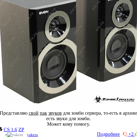
Представляю
свой
пак
звуков
для зомби сервера, то-есть в архив
есть звуки для зомби.
Может кому помогу.
CS 1.6
ZP
Подробнее
+2
yakess