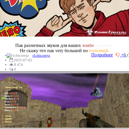
Пак различных звуков для ваших
зомби
серверов.
Не скажу что пак very большой но
полезный.
Подробнее
+6
r1chicorejz
2025-07-02
8 474
0