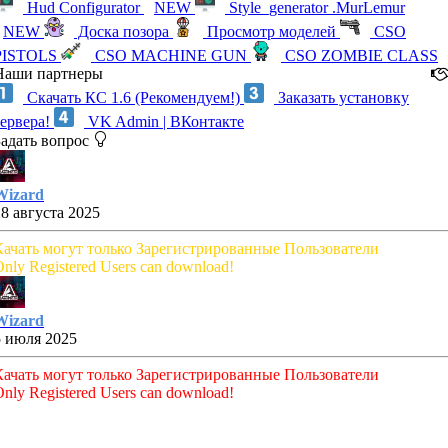
Hud Configurator
NEW
Style_generator .MurLemur
NEW
Доска позора
Просмотр моделей
CSO
PISTOLS
CSO MACHINE GUN
CSO ZOMBIE CLASS
Наши партнеры
Скачать КС 1.6 (Рекомендуем!)
Заказать установку
сервера!
VK Admin | ВКонтакте
Задать вопрос
Wizard
28 августа 2025
Качать могут только Зарегистрированные Пользователи
nly Registered Users can download!
Wizard
5 июля 2025
Качать могут только Зарегистрированные Пользователи
nly Registered Users can download!