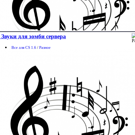
Звуки для зомби сервера
Все для CS 1.6
/
Разное