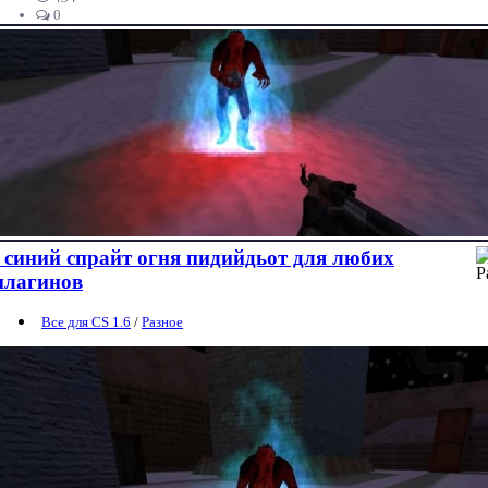
0
синий спрайт огня пидийдьот для любих
плагинов
Все для CS 1.6
/
Разное