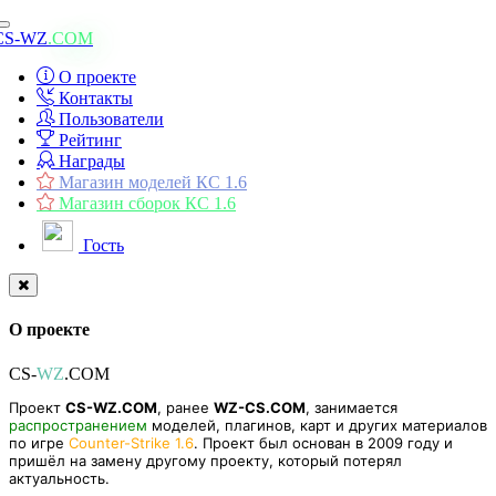
Toggle
CS-WZ
.COM
navigation
О проекте
Контакты
Пользователи
Рейтинг
Награды
Магазин моделей КС 1.6
Магазин сборок КС 1.6
Гость
О проекте
CS-
WZ
.COM
Проект
CS-WZ.COM
, ранее
WZ-CS.COM
, занимается
распространением
моделей, плагинов, карт и других материалов
по игре
Counter-Strike 1.6
. Проект был основан в 2009 году и
пришёл на замену другому проекту, который потерял
актуальность.