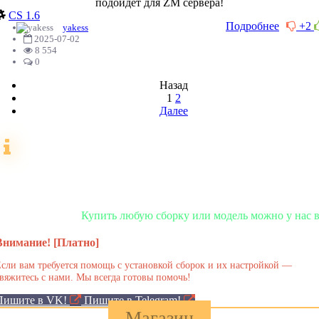
подойдет для ZM cервера!
CS 1.6
Подробнее
+2
yakess
2025-07-02
8 554
0
Назад
1
2
Далее
Разное
Купить любую сборку или модель можно у нас в магазине!
Внимание! [Платно]
сли вам требуется помощь с установкой сборок и их настройкой —
вяжитесь с нами. Мы всегда готовы помочь!
Пишите в VK!
Пишите в Telegram!
Магазин