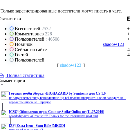
Только зарегистрированные посетители могут писать в чате.
Статистика
Всего статей
2532
+
Комментариев
226
+
Пользователей
: 46508
+
Новичок
shadow123
Сейчас на сайте
4
Гостей
4
Пользователей
[
shadow123
]
Полная статистика
Комментарии
Готовая зомби сборка «BIOHAZARD by Semisem» для CS 1.6
не запускається типу консольпише що всі плагіна працюють а коли заходжу на
сервак то нічого не працює
[CSO] Обновление игры Counter Strike Online от (11.07.2019)
adaadadghavbt «Great stuff! Thanks for the informative post and
[ZP] Extra Item - Stun Rifle [MKOD]
very good thanks bro <3