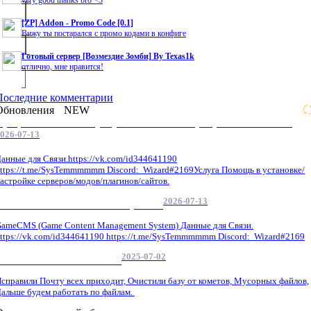
[ZP] Addon - Promo Code [0.1]
Вижу ты постарался с промо кодами в конфиге
Готовый сервер [Возмездие Зомби] By Texas1k
отлично, мне нравится!
Последние комментарии
Обновления
NEW
Профессиональные услуги по CS 1.6 / серверным системам
026-07-13
анные для Связи.https://vk.com/id344641190
ttps://t.me/SysTemmmmmm Discord: Wizard#2169Услуга Помощь в установке/
астройке серверов/модов/плагинов/сайтов.
2026-07-13
GameCMS Установка Настройка
ameCMS (Game Content Management System) Данные для Связи.
ttps://vk.com/id344641190 https://t.me/SysTemmmmmm Discord: Wizard#2169
2025-07-02
Обнова Фиксы на сайте.
справили Почту всех приходит, Очистили базу от кометов, Мусорных файлов,
альше будем работать по файлам.