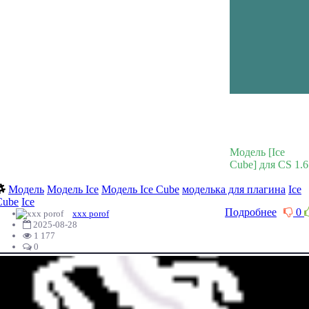
Модель [Ice
Cube] для CS 1.6
Модель
Модель Ice
Модель Ice Cube
моделька для плагина
Ice
Cube
Ice
Подробнее
0
xxx porof
2025-08-28
1 177
0