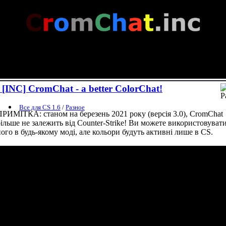
[INC] CromChat - a better ColorChat!
Все для CS 1.6
/
Разное
ПРИМІТКА: станом на березень 2021 року (версія 3.0), CromChat
більше не залежить від Counter-Strike! Ви можете використовуват
його в будь-якому моді, але кольори будуть активні лише в CS.