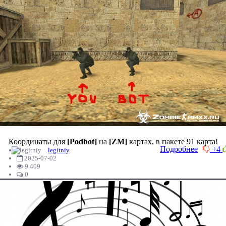
Координаты для
[Podbot]
на
[ZM]
картах, в пакете 91 карта!
Подробнее
+4
legitniy
2025-07-02
9 409
0