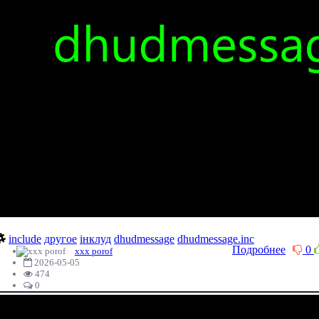
include
другое
інклуд
dhudmessage
dhudmessage.inc
Подробнее
0
xxx porof
2026-05-05
474
0