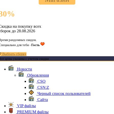
30
%
Скидка на покупку всех
сборок до 28.08.2026
Время рандомных скидок.
Специально для тебя -
Гость
Выбрать сборку
Все цены указаны с учетом скидки
Новости
Обновления
CSO
CSN:Z
Черный список пользователей
Сайта
VIP файлы
PREMIUM файлы