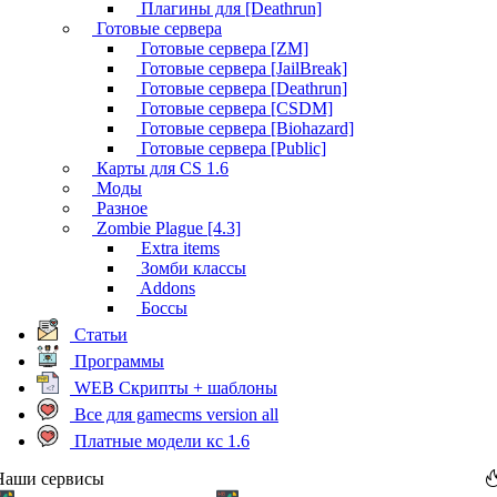
Плагины для [Deathrun]
Готовые сервера
Готовые сервера [ZM]
Готовые сервера [JailBreak]
Готовые сервера [Deathrun]
Готовые сервера [CSDM]
Готовые сервера [Biohazard]
Готовые сервера [Public]
Карты для CS 1.6
Моды
Разное
Zombie Plague [4.3]
Extra items
Зомби классы
Addons
Боссы
Статьи
Программы
WEB Скрипты + шаблоны
Все для gamecms version all
Платные модели кс 1.6
Наши сервисы