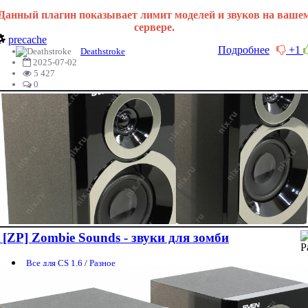
Данный плагин показывает лимит моделей и звуков на ваше
сервере.
precache
Подробнее
+1
Deathstroke
2025-07-02
5 427
0
[ZP] Zombie Sounds - звуки для зомби
Все для CS 1.6
/
Разное