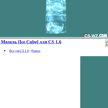
Модель [Ice Cube] для CS 1.6
Все для CS 1.6
/
Разное