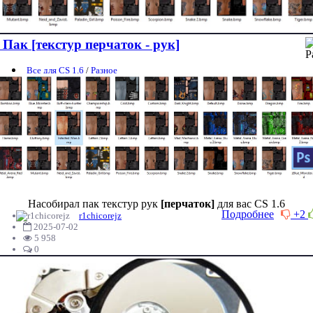
Пак [текстур перчаток - рук]
Все для CS 1.6
/
Разное
Насобирал пак текстур рук
[перчаток]
для вас CS 1.6
Подробнее
+2
r1chicorejz
2025-07-02
5 958
0