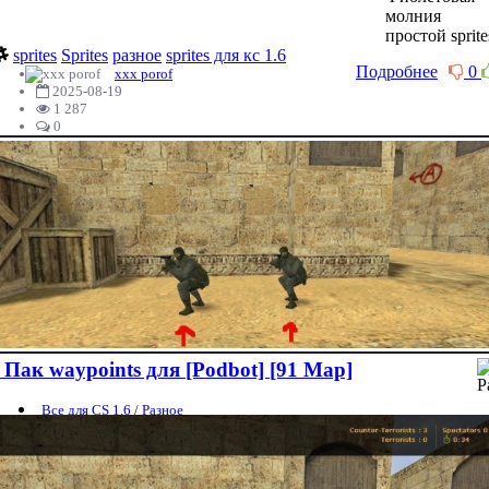
молния
простой sprite
sprites
Sprites
разное
sprites для кс 1.6
Подробнее
0
xxx porof
2025-08-19
1 287
0
Пак waypoints для [Podbot] [91 Map]
Все для CS 1.6
/
Разное