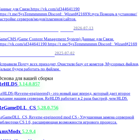
анные для Связи.https://vk.com/id344641190
ttps://t.me/SysTemmmmmm Discord: Wizard#2169Услуга Помощь в установке/
астройке серверов/модов/плагинов/сайтов.
2026-07-13
GameCMS Установка Настройка
ameCMS (Game Content Management System) Данные для Связи.
ttps://vk.com/id344641190 https://t.me/SysTemmmmmm Discord: Wizard#2169
2025-07-02
Обнова Фиксы на сайте.
справили Почту всех приходит, Очистили базу от кометов, Мусорных файлов,
альше будем работать по файлам.
Основа для вашей сборки
ReHLDS
3.14.0.857
eHLDS (Reverse-engineered) - это новый шаг вперед, который дает второе
ыхание нашим серверам. ReHLDS работает в 2 раза быстрей, чем HLDS.
ReGameDLL_CS
5.28.0.756
eGameDLL_CS, Reverse-engineered mod CS - Улучшенная замена серверной
иблиотеки CS 1.6, расширяющая возможности игрового процесса.
AmxModx
5.2.9.4