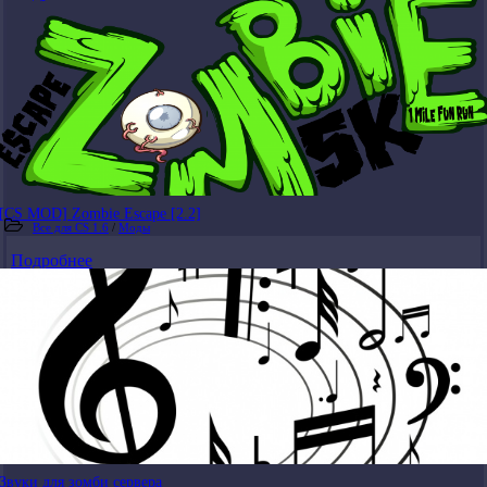
[CS MOD] Zombie Escape [2.2]
Все для CS 1.6
/
Моды
Подробнее
Звуки для зомби сервера