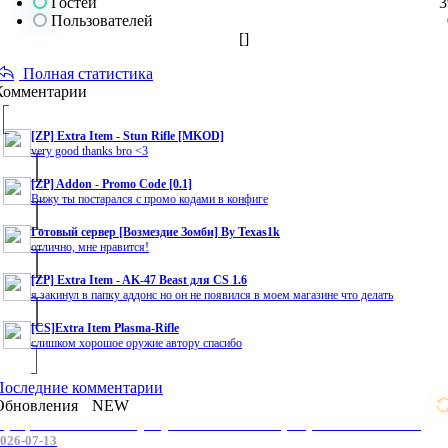
Гостей
3
Пользователей
[
]
Полная статистика
Комментарии
[ZP] Extra Item - Stun Rifle [MKOD]
very good thanks bro <3
[ZP] Addon - Promo Code [0.1]
Вижу ты постарался с промо кодами в конфиге
Готовый сервер [Возмездие Зомби] By Texas1k
отлично, мне нравится!
[ZP] Extra Item - AK-47 Beast для CS 1.6
я закинул в папку аддонс но он не появился в моем магазине что делать
[CS]Extra Item Plasma-Rifle
слишком хорошое оружие автору спасибо
Последние комментарии
Обновления
NEW
Профессиональные услуги по CS 1.6 / серверным системам
026-07-13