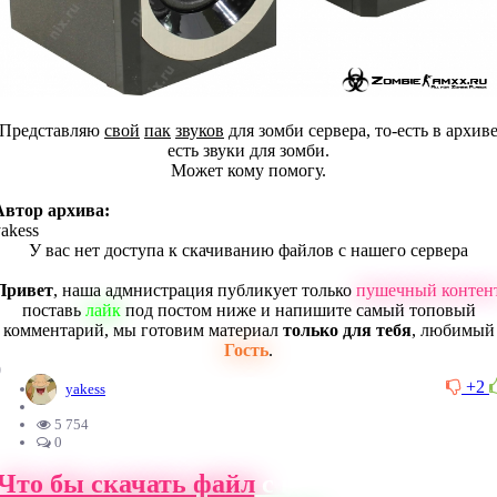
Представляю
свой
пак
звуков
для зомби сервера, то-есть в архив
есть звуки для зомби.
Может кому помогу.
Автор архива:
akess
У вас нет доступа к скачиванию файлов с нашего сервера
Привет
, наша адмнистрация публикует только
пушечный контен
поставь
лайк
под постом ниже и напишите самый топовый
комментарий, мы готовим материал
только для тебя
, любимый
Гость
.
0
+2
yakess
5 754
0
Что бы скачать файл
с нашего сайта, ва