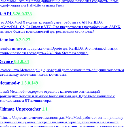
MXModX - это Metamod дополнение, которое позволяет создавать новые
одификации для Half-Life на языке Pawn
ReAPI
5.26.0.338
то AMX Mod X модуль, который умеет работать с API ReHLDS,
eGameDLL_CS, ReUnion и VTC. Это предоставляет разработчикам AMXX-
лагинов больше возможностей для реализации своих целей.
Reunion
0.2.0.27
eunion является продолжением Dproto для ReHLDS. Это metamod плагин,
оторый позволяет заходить 47/48 Non-Steam на сервер.
Revoice
0.1.0.34
evoice - это Metamod plugin, который дает возможность общения голосовым
атом между non-steam и steam клиентами.
Metamod-r
1.3.0.149
овый Metamod-r содержит огромное количество оптимизаций
роизводительности и намного более чистый код. Ядро было написано с
спользованием JIT-компилятора.
Ultimate Unprecacher
1.1
ltimate Unprecacher являет плагином для MetaMod, работает он по принципу
тключение не нужных ресурсов на вашем сервере, тем самым вы сможете
свободить места для ресурсов под ваши плагины, с помощью данного модуля