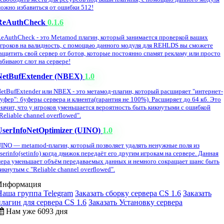
ожно избавиться от ошибки 512!
ReAuthCheck
0.1.6
eAuthCheck - это Metamod плагин, который занимается проверкой ваших
гроков на валидность, с помощью данного модуля для REHLDS вы сможете
ащитить свой сервер от ботов, которые постоянно спамят рекламу или просто
абивают слот на сервере!
NetBufExtender (NBEX)
1.0
etBufExtender или NBEX - это метамод-плагин, который расширяет "интернет-
уфер": буферы сервера и клиента(гарантия не 100%). Расширяет до 64 кб. Это
начит, что у игроков уменьшается вероятность быть кикнутыми с ошибкой
Reliable channel overflowed".
UserInfoNetOptimizer (UINO)
1.0
INO — metamod-плагин, который позволяет удалять ненужные поля из
serinfo(setinfo) когда движок передаёт его другим игрокам на сервере. Данная
ера уменьшает объём передаваемых данных и немного сокращает шанс быть
икнутым с "Reliable channel overflowed".
Информация
Наша группа Telegram
Заказать сборку сервера CS 1.6
Заказать
плагин для сервера CS 1.6
Заказать Установку сервера
Нам уже 6093 дня