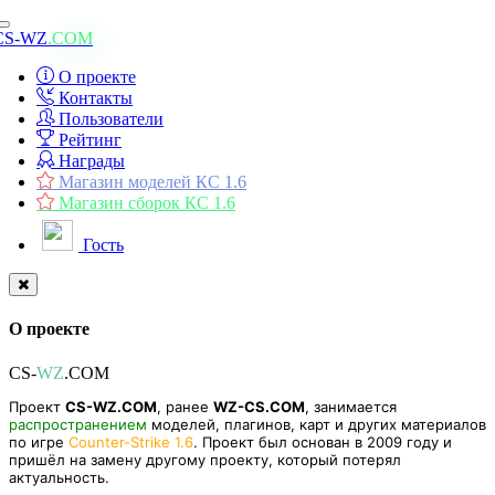
Toggle
CS-WZ
.COM
navigation
О проекте
Контакты
Пользователи
Рейтинг
Награды
Магазин моделей КС 1.6
Магазин сборок КС 1.6
Гость
О проекте
CS-
WZ
.COM
Проект
CS-WZ.COM
, ранее
WZ-CS.COM
, занимается
распространением
моделей, плагинов, карт и других материалов
по игре
Counter-Strike 1.6
. Проект был основан в 2009 году и
пришёл на замену другому проекту, который потерял
актуальность.