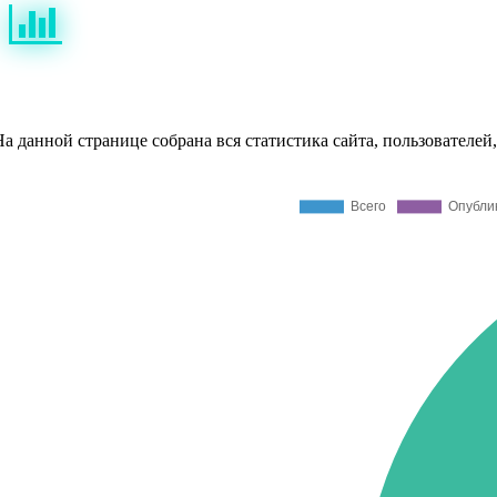
Статистика сайта
На данной странице собрана вся статистика сайта, пользователе