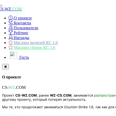
Toggle
CS-WZ
.COM
navigation
О проекте
Контакты
Пользователи
Рейтинг
Награды
Магазин моделей КС 1.6
Магазин сборок КС 1.6
Гость
О проекте
CS-
WZ
.COM
Проект
CS-WZ.COM
, ранее
WZ-CS.COM
, занимается
распростра
другому проекту, который потерял актуальность.
Мы те, кто продолжают заниматься Counter-Strike 1.6, так как для