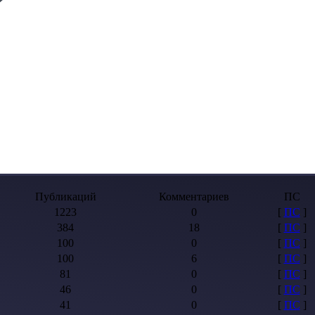
Публикаций
Комментариев
ПС
1223
0
[
ПС
]
384
18
[
ПС
]
100
0
[
ПС
]
100
6
[
ПС
]
81
0
[
ПС
]
46
0
[
ПС
]
41
0
[
ПС
]