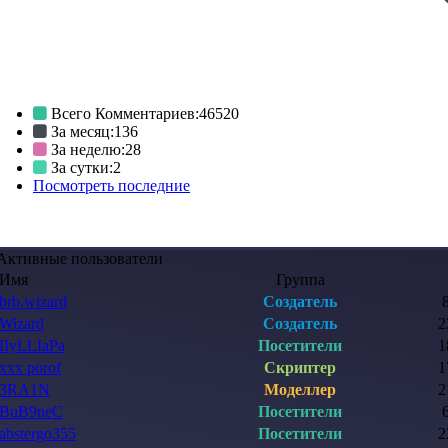
Всего Комментариев:
46520
За месяц:
136
За неделю:
28
За сутки:
2
Посмотреть последние
Активные пользователи
Имя
Группа
brb.wizard
Создатель
Wizard
Создатель
2
IIyLLIaPa
Посетители
1
xxx porof
Скриптер
1
3RA1N
Моделлер
2
BuB9neC
Посетители
abstergo355
Посетители
2