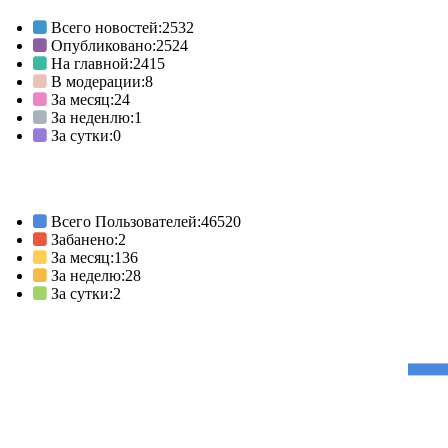
Всего новостей:
2532
Опубликовано:
2524
На главной:
2415
В модерации:
8
За месяц:
24
За неденлю:
1
За сутки:
0
Всего Пользователей:
46520
Забанено:
2
За месяц:
136
За неделю:
28
За сутки:
2