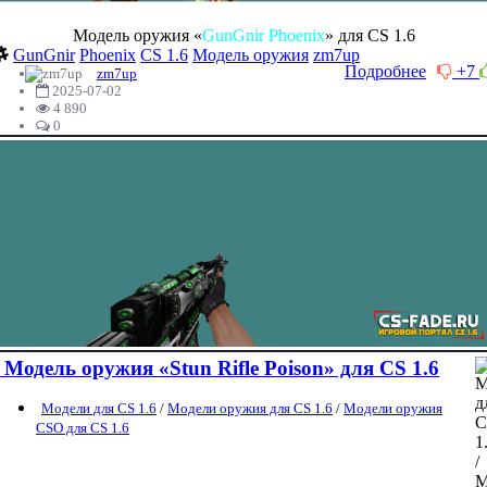
Модель оружия «
GunGnir Phoenix
» для CS 1.6
GunGnir
Phoenix
CS 1.6
Модель оружия
zm7up
Подробнее
+7
zm7up
2025-07-02
4 890
0
Модель оружия «Stun Rifle Poison» для CS 1.6
Модели для CS 1.6
/
Модели оружия для CS 1.6
/
Модели оружия
CSO для CS 1.6