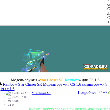
Модель оружия «
Star Chaser SR
Rainbow
» для CS 1.6
Rainbow
Star Chaser SR
Модель оружия
CS 1.6
скины оружий
ля кс 1.6
Подробнее
+7
YTkokosikXd
2025-07-02
4 902
0
Купить любую сборку или модель можно у нас в магаз