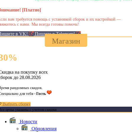
Внимание! [Платно]
сли вам требуется помощь с установкой сборок и их настройкой —
вяжитесь с нами. Мы всегда готовы помочь!
Пишите в VK!
Пишите в Telegram!
Магазин
30
%
Скидка на покупку всех
сборок до 28.08.2026
Время рандомных скидок.
Специально для тебя -
Гость
Выбрать сборку
Все цены указаны с учетом скидки
Новости
Обновления