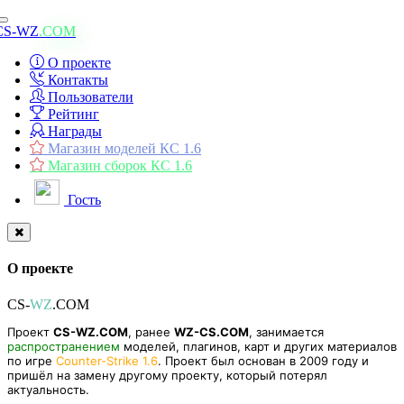
Toggle
CS-WZ
.COM
navigation
О проекте
Контакты
Пользователи
Рейтинг
Награды
Магазин моделей КС 1.6
Магазин сборок КС 1.6
Гость
О проекте
CS-
WZ
.COM
Проект
CS-WZ.COM
, ранее
WZ-CS.COM
, занимается
распространением
моделей, плагинов, карт и других материалов
по игре
Counter-Strike 1.6
. Проект был основан в 2009 году и
пришёл на замену другому проекту, который потерял
актуальность.