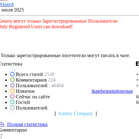
Wizard
5 июля 2025
Качать могут только Зарегистрированные Пользователи
nly Registered Users can download!
Только зарегистрированные посетители могут писать в чате.
Статистика
Всего статей
2530
+
Комментариев
224
+
Пользователей
: 46494
+
Новичок
ihatebeingindonesian
Сейчас на сайте
6
Гостей
6
Пользователей
[
Andrey Company
]
Полная статистика
Комментарии