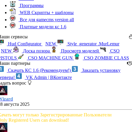
Программы
WEB Скрипты + шаблоны
Все для gamecms version all
Платные модели кс 1.6
Наши сервисы
Hud Configurator
NEW
Style_generator .MurLemur
NEW
Доска позора
Просмотр моделей
CSO
PISTOLS
CSO MACHINE GUN
CSO ZOMBIE CLASS
Наши партнеры
Скачать КС 1.6 (Рекомендуем!)
Заказать установку
сервера!
VK Admin | ВКонтакте
Задать вопрос
Wizard
28 августа 2025
Качать могут только Зарегистрированные Пользователи
nly Registered Users can download!