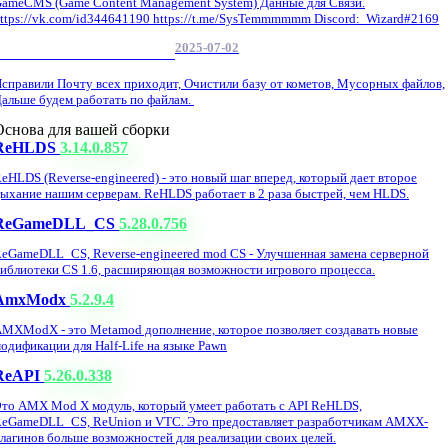
ameCMS (Game Content Management System) Данные для Связи.
ttps://vk.com/id344641190 https://t.me/SysTemmmmmm Discord: Wizard#2169
2025-07-02
Обнова Фиксы на сайте.
справили Почту всех приходит, Очистили базу от кометов, Мусорных файлов,
альше будем работать по файлам.
Основа для вашей сборки
ReHLDS
3.14.0.857
eHLDS (Reverse-engineered) - это новый шаг вперед, который дает второе
ыхание нашим серверам. ReHLDS работает в 2 раза быстрей, чем HLDS.
ReGameDLL_CS
5.28.0.756
eGameDLL_CS, Reverse-engineered mod CS - Улучшенная замена серверной
иблиотеки CS 1.6, расширяющая возможности игрового процесса.
AmxModx
5.2.9.4
MXModX - это Metamod дополнение, которое позволяет создавать новые
одификации для Half-Life на языке Pawn
ReAPI
5.26.0.338
то AMX Mod X модуль, который умеет работать с API ReHLDS,
eGameDLL_CS, ReUnion и VTC. Это предоставляет разработчикам AMXX-
лагинов больше возможностей для реализации своих целей.