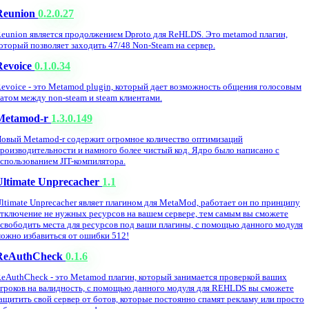
Reunion
0.2.0.27
eunion является продолжением Dproto для ReHLDS. Это metamod плагин,
оторый позволяет заходить 47/48 Non-Steam на сервер.
Revoice
0.1.0.34
evoice - это Metamod plugin, который дает возможность общения голосовым
атом между non-steam и steam клиентами.
Metamod-r
1.3.0.149
овый Metamod-r содержит огромное количество оптимизаций
роизводительности и намного более чистый код. Ядро было написано с
спользованием JIT-компилятора.
Ultimate Unprecacher
1.1
ltimate Unprecacher являет плагином для MetaMod, работает он по принципу
тключение не нужных ресурсов на вашем сервере, тем самым вы сможете
свободить места для ресурсов под ваши плагины, с помощью данного модуля
ожно избавиться от ошибки 512!
ReAuthCheck
0.1.6
eAuthCheck - это Metamod плагин, который занимается проверкой ваших
гроков на валидность, с помощью данного модуля для REHLDS вы сможете
ащитить свой сервер от ботов, которые постоянно спамят рекламу или просто