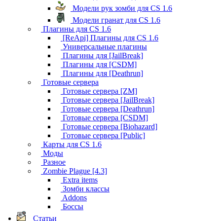
Модели рук зомби для CS 1.6
Модели гранат для CS 1.6
Плагины для CS 1.6
[ReApi] Плагины для CS 1.6
Универсальные плагины
Плагины для [JailBreak]
Плагины для [CSDM]
Плагины для [Deathrun]
Готовые сервера
Готовые сервера [ZM]
Готовые сервера [JailBreak]
Готовые сервера [Deathrun]
Готовые сервера [CSDM]
Готовые сервера [Biohazard]
Готовые сервера [Public]
Карты для CS 1.6
Моды
Разное
Zombie Plague [4.3]
Extra items
Зомби классы
Addons
Боссы
Статьи