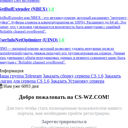
абивают слот на сервере!
NetBufExtender (NBEX)
1.0
etBufExtender или NBEX - это метамод-плагин, который расширяет "интернет-
уфер": буферы сервера и клиента(гарантия не 100%). Расширяет до 64 кб. Это
начит, что у игроков уменьшается вероятность быть кикнутыми с ошибкой
Reliable channel overflowed".
UserInfoNetOptimizer (UINO)
1.0
INO — metamod-плагин, который позволяет удалять ненужные поля из
serinfo(setinfo) когда движок передаёт его другим игрокам на сервере. Данная
ера уменьшает объём передаваемых данных и немного сокращает шанс быть
икнутым с "Reliable channel overflowed".
Информация
Наша группа Telegram
Заказать сборку сервера CS 1.6
Заказать
плагин для сервера CS 1.6
Заказать Установку сервера
Нам уже 6093 дня
Добро пожаловать на CS-WZ.COM!
Для того чтобы стать полноценным пользователем нашего
портала, вам необходимо пройти регистрацию.
Зарегистрироваться
Создайте собственную учетную запись!