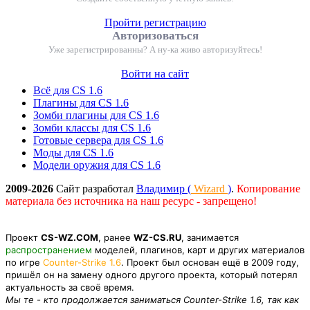
Пройти регистрацию
Авторизоваться
Уже зарегистрированны? А ну-ка живо авторизуйтесь!
Войти на сайт
Всё для CS 1.6
Плагины для CS 1.6
Зомби плагины для CS 1.6
Зомби классы для CS 1.6
Готовые сервера для CS 1.6
Моды для CS 1.6
Модели оружия для CS 1.6
2009-2026
Сайт разработал
Владимир (
Wizard
)
.
Копирование
материала без источника на наш ресурс - запрещено!
Проект
CS-WZ.COM
, ранее
WZ-CS.RU
, занимается
распространением
моделей, плагинов, карт и других материалов
по игре
Counter-Strike 1.6
. Проект был основан ещё в 2009 году,
пришёл он на замену одного другого проекта, который потерял
актуальность за своё время.
Мы те - кто продолжается заниматься Counter-Strike 1.6, так как