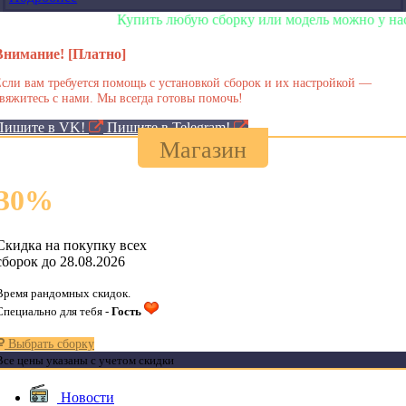
Купить любую сборку или модель можно у нас в маг
Внимание! [Платно]
сли вам требуется помощь с установкой сборок и их настройкой —
вяжитесь с нами. Мы всегда готовы помочь!
Пишите в VK!
Пишите в Telegram!
Магазин
30
%
Скидка на покупку всех
сборок до 28.08.2026
Время рандомных скидок.
Специально для тебя -
Гость
Выбрать сборку
Все цены указаны с учетом скидки
Новости