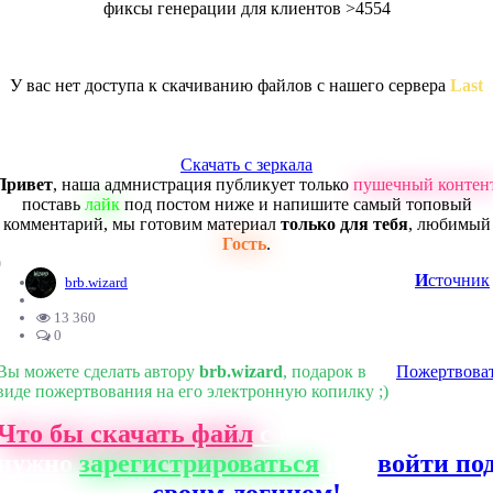
фиксы генерации для клиентов >4554
У вас нет доступа к скачиванию файлов с нашего сервера
Last
Скачать с зеркала
Привет
, наша адмнистрация публикует только
пушечный контен
поставь
лайк
под постом ниже и напишите самый топовый
комментарий, мы готовим материал
только для тебя
, любимый
Гость
.
0
И
сточник
brb.wizard
13 360
0
Вы можете сделать автору
brb.wizard
, подарок в
Пожертвова
виде пожертвования на его электронную копилку ;)
Что бы скачать файл
с нашего сайта, ва
нужно
зарегистрироваться
или
войти по