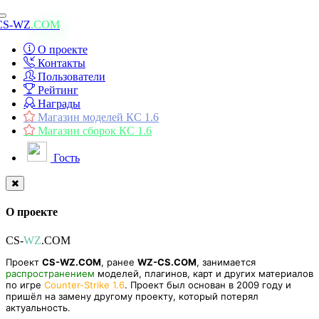
Toggle
CS-WZ
.COM
navigation
О проекте
Контакты
Пользователи
Рейтинг
Награды
Магазин моделей КС 1.6
Магазин сборок КС 1.6
Гость
О проекте
CS-
WZ
.COM
Проект
CS-WZ.COM
, ранее
WZ-CS.COM
, занимается
распространением
моделей, плагинов, карт и других материалов
по игре
Counter-Strike 1.6
. Проект был основан в 2009 году и
пришёл на замену другому проекту, который потерял
актуальность.