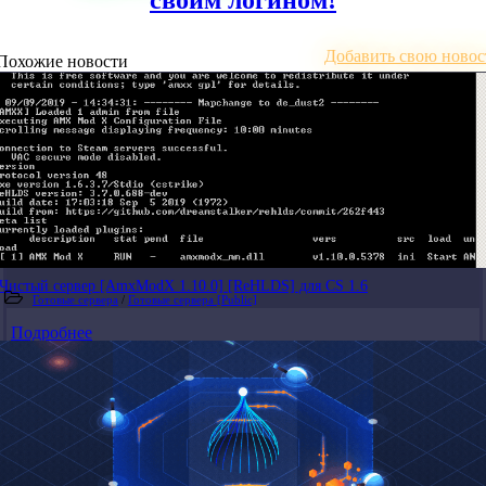
своим логином!
Добавить свою новос
Похожие новости
Чистый сервер [AmxModX 1.10.0] [ReHLDS] для CS 1.6
Готовые сервера
/
Готовые сервера [Public]
Подробнее