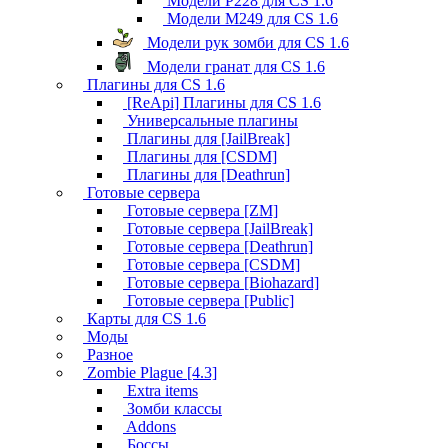
Модели P228 для CS 1.6
Модели M249 для CS 1.6
Модели рук зомби для CS 1.6
Модели гранат для CS 1.6
Плагины для CS 1.6
[ReApi] Плагины для CS 1.6
Универсальные плагины
Плагины для [JailBreak]
Плагины для [CSDM]
Плагины для [Deathrun]
Готовые сервера
Готовые сервера [ZM]
Готовые сервера [JailBreak]
Готовые сервера [Deathrun]
Готовые сервера [CSDM]
Готовые сервера [Biohazard]
Готовые сервера [Public]
Карты для CS 1.6
Моды
Разное
Zombie Plague [4.3]
Extra items
Зомби классы
Addons
Боссы