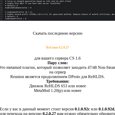
Скачать последнюю версию
ReUnion 0.2.0.27
для вашего сервера CS 1.6
Пару слов:
Это metamod плагин, который позволяет заходить 47/48 Non-Stea
на сервер
Reunion является продолжением DProto для ReHLDS.
Требования:
Движок ReHLDS 653 или новее
MetaMod 1.20(p) или новее
Если у вас в данный момент стоит версия
0.1.0.92c
или
0.1.0.92d
для перехода на версию
0.2.0.27
вам нужно обязательно обновит