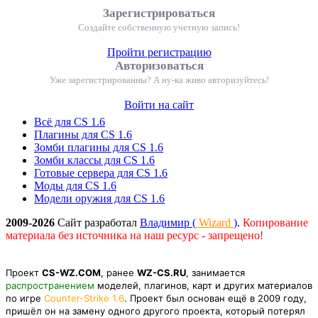
Зарегистрироваться
Создайте собственную учетную запись!
Пройти регистрацию
Авторизоваться
Уже зарегистрированны? А ну-ка живо авторизуйтесь!
Войти на сайт
Всё для CS 1.6
Плагины для CS 1.6
Зомби плагины для CS 1.6
Зомби классы для CS 1.6
Готовые сервера для CS 1.6
Моды для CS 1.6
Модели оружия для CS 1.6
2009-2026
Сайт разработал
Владимир (
Wizard
)
.
Копирование
материала без источника на наш ресурс - запрещено!
Проект
CS-WZ.COM
, ранее
WZ-CS.RU
, занимается
распространением
моделей, плагинов, карт и других материалов
по игре
Counter-Strike 1.6
. Проект был основан ещё в 2009 году,
пришёл он на замену одного другого проекта, который потерял