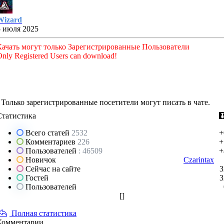
Wizard
5 июля 2025
Качать могут только Зарегистрированные Пользователи
nly Registered Users can download!
Только зарегистрированные посетители могут писать в чате.
Статистика
Всего статей
2532
+
Комментариев
226
+
Пользователей
: 46509
+
Новичок
Czarintax
Сейчас на сайте
3
Гостей
3
Пользователей
[
]
Полная статистика
Комментарии