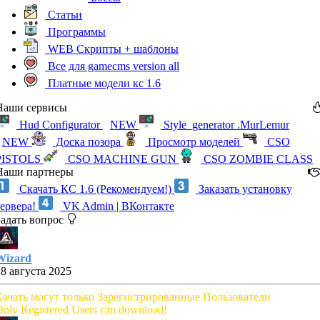
Статьи
Программы
WEB Скрипты + шаблоны
Все для gamecms version all
Платные модели кс 1.6
Наши сервисы
Hud Configurator
NEW
Style_generator .MurLemur
NEW
Доска позора
Просмотр моделей
CSO
PISTOLS
CSO MACHINE GUN
CSO ZOMBIE CLASS
Наши партнеры
Скачать КС 1.6 (Рекомендуем!)
Заказать установку
сервера!
VK Admin | ВКонтакте
Задать вопрос
Wizard
28 августа 2025
Качать могут только Зарегистрированные Пользователи
nly Registered Users can download!