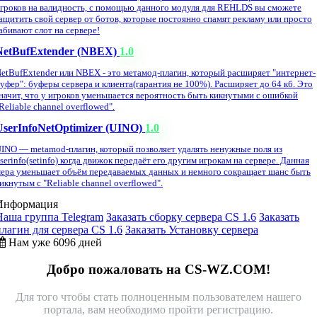
гроков на валидность, с помощью данного модуля для REHLDS вы сможете
ащитить свой сервер от ботов, которые постоянно спамят рекламу или просто
абивают слот на сервере!
NetBufExtender (NBEX)
1.0
etBufExtender или NBEX - это метамод-плагин, который расширяет "интернет-
уфер": буферы сервера и клиента(гарантия не 100%). Расширяет до 64 кб. Это
начит, что у игроков уменьшается вероятность быть кикнутыми с ошибкой
Reliable channel overflowed".
UserInfoNetOptimizer (UINO)
1.0
INO — metamod-плагин, который позволяет удалять ненужные поля из
serinfo(setinfo) когда движок передаёт его другим игрокам на сервере. Данная
ера уменьшает объём передаваемых данных и немного сокращает шанс быть
икнутым с "Reliable channel overflowed".
Информация
Наша группа Telegram
Заказать сборку сервера CS 1.6
Заказать
плагин для сервера CS 1.6
Заказать Установку сервера
Нам уже 6096 дней
Добро пожаловать на CS-WZ.COM!
Для того чтобы стать полноценным пользователем нашего
портала, вам необходимо пройти регистрацию.