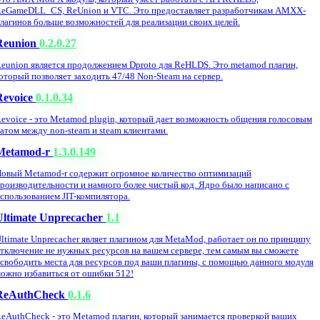
eGameDLL_CS, ReUnion и VTC. Это предоставляет разработчикам AMXX-
лагинов больше возможностей для реализации своих целей.
Reunion
0.2.0.27
eunion является продолжением Dproto для ReHLDS. Это metamod плагин,
оторый позволяет заходить 47/48 Non-Steam на сервер.
Revoice
0.1.0.34
evoice - это Metamod plugin, который дает возможность общения голосовым
атом между non-steam и steam клиентами.
Metamod-r
1.3.0.149
овый Metamod-r содержит огромное количество оптимизаций
роизводительности и намного более чистый код. Ядро было написано с
спользованием JIT-компилятора.
Ultimate Unprecacher
1.1
ltimate Unprecacher являет плагином для MetaMod, работает он по принципу
тключение не нужных ресурсов на вашем сервере, тем самым вы сможете
свободить места для ресурсов под ваши плагины, с помощью данного модуля
ожно избавиться от ошибки 512!
ReAuthCheck
0.1.6
eAuthCheck - это Metamod плагин, который занимается проверкой ваших