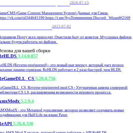
2026-07-13
GameCMS Установка Настройка
ameCMS (Game Content Management System) Данные для Связи.
ttps://vk.com/id344641190 https://t.me/SysTemmmmmm Discord: Wizard#2169
2025-07-02
Обнова Фиксы на сайте.
справили Почту всех приходит, Очистили базу от кометов, Мусорных файлов,
альше будем работать по файлам.
Основа для вашей сборки
ReHLDS
3.14.0.857
eHLDS (Reverse-engineered) - это новый шаг вперед, который дает второе
ыхание нашим серверам. ReHLDS работает в 2 раза быстрей, чем HLDS.
ReGameDLL_CS
5.28.0.756
eGameDLL_CS, Reverse-engineered mod CS - Улучшенная замена серверной
иблиотеки CS 1.6, расширяющая возможности игрового процесса.
AmxModx
5.2.9.4
MXModX - это Metamod дополнение, которое позволяет создавать новые
одификации для Half-Life на языке Pawn
ReAPI
5.26.0.338
то AMX Mod X модуль, который умеет работать с API ReHLDS,