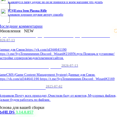
я закинул в папку аддонс но он не появился в моем магазине что делать
[CS]Extra Item Plasma-Rifle
слишком хорошое оружие автору спасибо
Последние комментарии
Обновления
NEW
Профессиональные услуги по CS 1.6 / серверным системам
026-07-13
анные для Связи.https://vk.com/id344641190
ttps://t.me/SysTemmmmmm Discord: Wizard#2169Услуга Помощь в установке/
астройке серверов/модов/плагинов/сайтов.
2026-07-13
GameCMS Установка Настройка
ameCMS (Game Content Management System) Данные для Связи.
ttps://vk.com/id344641190 https://t.me/SysTemmmmmm Discord: Wizard#2169
2025-07-02
Обнова Фиксы на сайте.
справили Почту всех приходит, Очистили базу от кометов, Мусорных файлов,
альше будем работать по файлам.
Основа для вашей сборки
ReHLDS
3.14.0.857