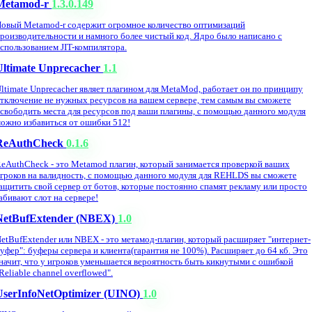
Metamod-r
1.3.0.149
овый Metamod-r содержит огромное количество оптимизаций
роизводительности и намного более чистый код. Ядро было написано с
спользованием JIT-компилятора.
Ultimate Unprecacher
1.1
ltimate Unprecacher являет плагином для MetaMod, работает он по принципу
тключение не нужных ресурсов на вашем сервере, тем самым вы сможете
свободить места для ресурсов под ваши плагины, с помощью данного модуля
ожно избавиться от ошибки 512!
ReAuthCheck
0.1.6
eAuthCheck - это Metamod плагин, который занимается проверкой ваших
гроков на валидность, с помощью данного модуля для REHLDS вы сможете
ащитить свой сервер от ботов, которые постоянно спамят рекламу или просто
абивают слот на сервере!
NetBufExtender (NBEX)
1.0
etBufExtender или NBEX - это метамод-плагин, который расширяет "интернет-
уфер": буферы сервера и клиента(гарантия не 100%). Расширяет до 64 кб. Это
начит, что у игроков уменьшается вероятность быть кикнутыми с ошибкой
Reliable channel overflowed".
UserInfoNetOptimizer (UINO)
1.0