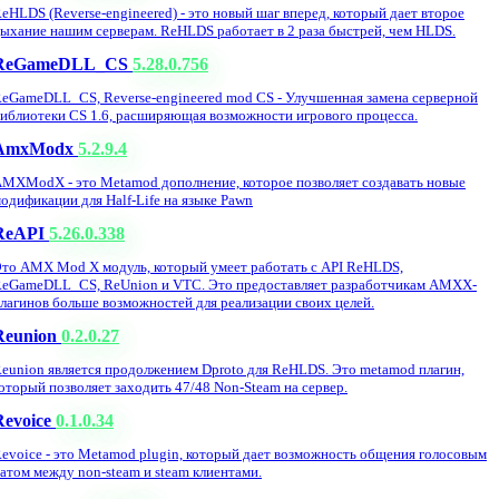
eHLDS (Reverse-engineered) - это новый шаг вперед, который дает второе
ыхание нашим серверам. ReHLDS работает в 2 раза быстрей, чем HLDS.
ReGameDLL_CS
5.28.0.756
eGameDLL_CS, Reverse-engineered mod CS - Улучшенная замена серверной
иблиотеки CS 1.6, расширяющая возможности игрового процесса.
AmxModx
5.2.9.4
MXModX - это Metamod дополнение, которое позволяет создавать новые
одификации для Half-Life на языке Pawn
ReAPI
5.26.0.338
то AMX Mod X модуль, который умеет работать с API ReHLDS,
eGameDLL_CS, ReUnion и VTC. Это предоставляет разработчикам AMXX-
лагинов больше возможностей для реализации своих целей.
Reunion
0.2.0.27
eunion является продолжением Dproto для ReHLDS. Это metamod плагин,
оторый позволяет заходить 47/48 Non-Steam на сервер.
Revoice
0.1.0.34
evoice - это Metamod plugin, который дает возможность общения голосовым
атом между non-steam и steam клиентами.