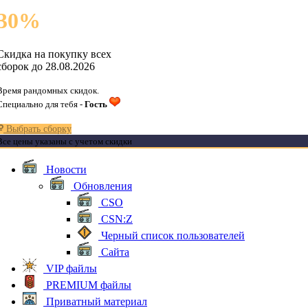
30
%
Скидка на покупку всех
сборок до 28.08.2026
Время рандомных скидок.
Специально для тебя -
Гость
Выбрать сборку
Все цены указаны с учетом скидки
Новости
Обновления
CSO
CSN:Z
Черный список пользователей
Сайта
VIP файлы
PREMIUM файлы
Приватный материал