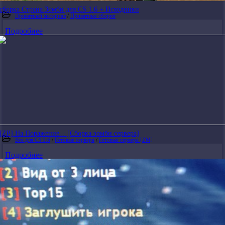
сборка Страна Зомби для CS 1.6 + Исходники
Приватный материал
/
Приватные сборки
Подробнее
[ZP] На Поражение... [Сборка зомби сервера]
Все для CS 1.6
/
Готовые сервера
/
Готовые сервера [ZM]
Подробнее