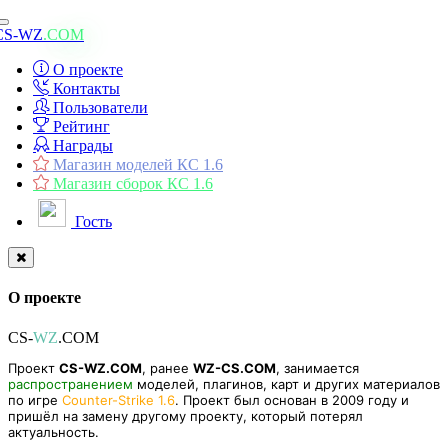
Toggle
CS-WZ
.COM
navigation
О проекте
Контакты
Пользователи
Рейтинг
Награды
Магазин моделей КС 1.6
Магазин сборок КС 1.6
Гость
О проекте
CS-
WZ
.COM
Проект
CS-WZ.COM
, ранее
WZ-CS.COM
, занимается
распространением
моделей, плагинов, карт и других материалов
по игре
Counter-Strike 1.6
. Проект был основан в 2009 году и
пришёл на замену другому проекту, который потерял
актуальность.