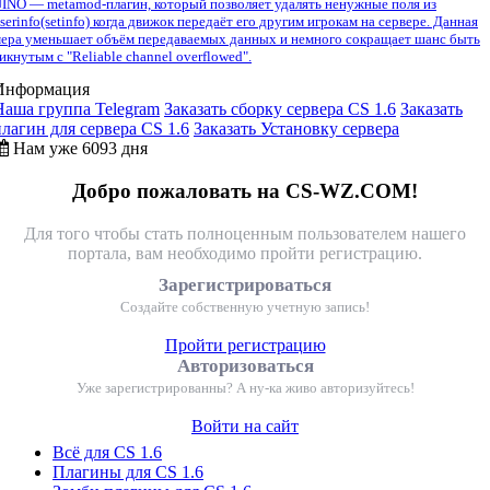
INO — metamod-плагин, который позволяет удалять ненужные поля из
serinfo(setinfo) когда движок передаёт его другим игрокам на сервере. Данная
ера уменьшает объём передаваемых данных и немного сокращает шанс быть
икнутым с "Reliable channel overflowed".
Информация
Наша группа Telegram
Заказать сборку сервера CS 1.6
Заказать
плагин для сервера CS 1.6
Заказать Установку сервера
Нам уже 6093 дня
Добро пожаловать на CS-WZ.COM!
Для того чтобы стать полноценным пользователем нашего
портала, вам необходимо пройти регистрацию.
Зарегистрироваться
Создайте собственную учетную запись!
Пройти регистрацию
Авторизоваться
Уже зарегистрированны? А ну-ка живо авторизуйтесь!
Войти на сайт
Всё для CS 1.6
Плагины для CS 1.6