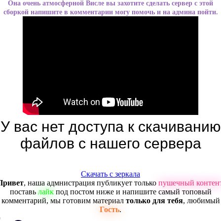
Она очень атмосферной Висле вы захотите сделать сервер с этой
сборкой напишите в комментарии могу помочь и на админа пойти.
У вас нет доступа к скачиванию
файлов с нашего сервера
Скачать с зеркала
Привет
, наша адмнистрация публикует только
пушечный контен
поставь
лайк
под постом ниже и напишите самый топовый
комментарий, мы готовим материал
только для тебя
, любимый
Гость
.
0