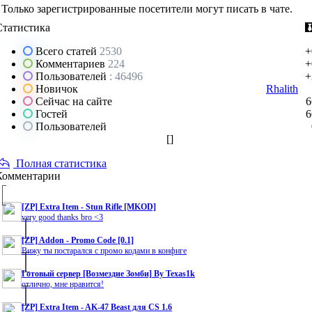
Только зарегистрированные посетители могут писать в чате.
Статистика
Всего статей
2530
+
Комментариев
224
+
Пользователей
: 46496
+
Новичок
Rhalith
Сейчас на сайте
6
Гостей
6
Пользователей
[
]
Полная статистика
Комментарии
[ZP] Extra Item - Stun Rifle [MKOD]
very good thanks bro <3
[ZP] Addon - Promo Code [0.1]
Вижу ты постарался с промо кодами в конфиге
Готовый сервер [Возмездие Зомби] By Texas1k
отлично, мне нравится!
[ZP] Extra Item - AK-47 Beast для CS 1.6