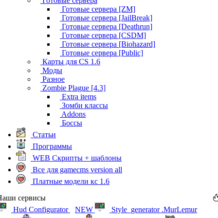
Готовые сервера
Готовые сервера [ZM]
Готовые сервера [JailBreak]
Готовые сервера [Deathrun]
Готовые сервера [CSDM]
Готовые сервера [Biohazard]
Готовые сервера [Public]
Карты для CS 1.6
Моды
Разное
Zombie Plague [4.3]
Extra items
Зомби классы
Addons
Боссы
Статьи
Программы
WEB Скрипты + шаблоны
Все для gamecms version all
Платные модели кс 1.6
Наши сервисы
Hud Configurator
NEW
Style_generator .MurLemur