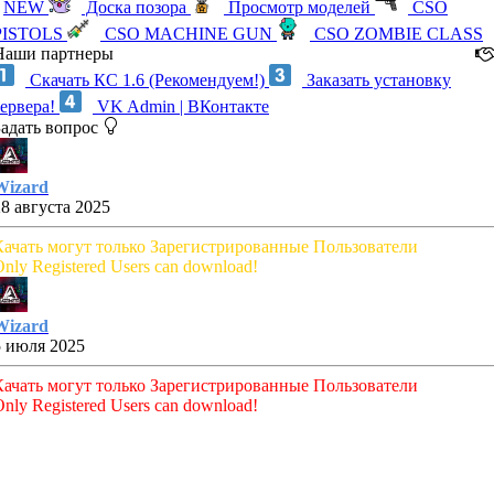
NEW
Доска позора
Просмотр моделей
CSO
PISTOLS
CSO MACHINE GUN
CSO ZOMBIE CLASS
Наши партнеры
Скачать КС 1.6 (Рекомендуем!)
Заказать установку
сервера!
VK Admin | ВКонтакте
Задать вопрос
Wizard
28 августа 2025
Качать могут только Зарегистрированные Пользователи
nly Registered Users can download!
Wizard
5 июля 2025
Качать могут только Зарегистрированные Пользователи
nly Registered Users can download!