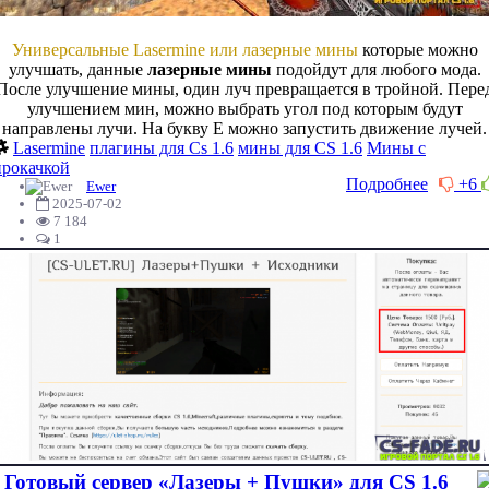
Универсальные Lasermine или лазерные мины
которые можно
улучшать, данные
лазерные мины
подойдут для любого мода.
После улучшение мины, один луч превращается в тройной. Пере
улучшением мин, можно выбрать угол под которым будут
направлены лучи. На букву E можно запустить движение лучей.
Lasermine
плагины для Cs 1.6
мины для CS 1.6
Мины с
прокачкой
Подробнее
+6
Ewer
2025-07-02
7 184
1
Готовый сервер «Лазеры + Пушки» для CS 1.6