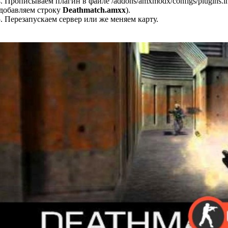
4. Прописываем плагин в файле /addons/amxmodx/configs/plugins.in
(добавляем строку
Deathmatch.amxx
).
5. Перезапускаем сервер или же меняем карту.