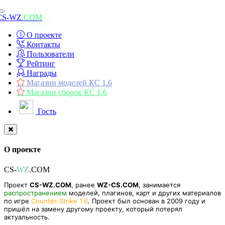
Toggle
CS-WZ
.COM
navigation
О проекте
Контакты
Пользователи
Рейтинг
Награды
Магазин моделей КС 1.6
Магазин сборок КС 1.6
Гость
О проекте
CS-
WZ
.COM
Проект
CS-WZ.COM
, ранее
WZ-CS.COM
, занимается
распространением
моделей, плагинов, карт и других материалов
по игре
Counter-Strike 1.6
. Проект был основан в 2009 году и
пришёл на замену другому проекту, который потерял
актуальность.