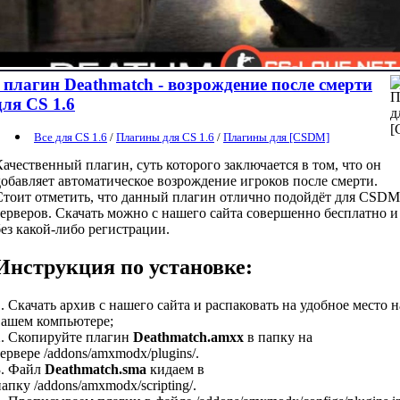
плагин Deathmatch - возрождение после смерти
для CS 1.6
Все для CS 1.6
/
Плагины для CS 1.6
/
Плагины для [CSDM]
Качественный плагин, суть которого заключается в том, что он
добавляет автоматическое возрождение игроков после смерти.
Стоит отметить, что данный плагин отлично подойдёт для CSDM
серверов. Скачать можно с нашего сайта совершенно бесплатно и
без какой-либо регистрации.
Инструкция по установке:
1. Скачать архив с нашего сайта и распаковать на удобное место н
вашем компьютере;
2. Скопируйте плагин
Deathmatch.amxx
в папку на
сервере /addons/amxmodx/plugins/.
3. Файл
Deathmatch.sma
кидаем в
апку /addons/amxmodx/scripting/.