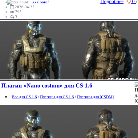
Подробнее
0
xxx porof
2026-04-25
795
3
Плагин «Nano costum» для CS 1.6
Все для CS 1.6
/
Плагины для CS 1.6
/
Плагины для [CSDM]