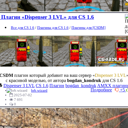
Плагин «Dispenser 3 LVL» для CS 1.6
Все для CS 1.6
/
Плагины для CS 1.6
/
Плагины для [CSDM]
CSDM
плагин который добавит на ваш сервер «
Dispenser 3 LVL
с красивой моделью, от автора
bogdan_kondruk
для CS 1.6
Dispenser 3 LVL
CS 1.6
Плагин
bogdan_kondruk
AMXX плагин
Подробнее
+5
brb.wizard
2025-07-02
7 691
0