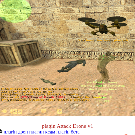
plagin Attack Drone v1
плагін
дрон
плагин
ксдм плагін
бета