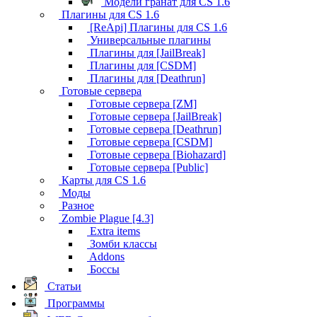
Модели гранат для CS 1.6
Плагины для CS 1.6
[ReApi] Плагины для CS 1.6
Универсальные плагины
Плагины для [JailBreak]
Плагины для [CSDM]
Плагины для [Deathrun]
Готовые сервера
Готовые сервера [ZM]
Готовые сервера [JailBreak]
Готовые сервера [Deathrun]
Готовые сервера [CSDM]
Готовые сервера [Biohazard]
Готовые сервера [Public]
Карты для CS 1.6
Моды
Разное
Zombie Plague [4.3]
Extra items
Зомби классы
Addons
Боссы
Статьи
Программы