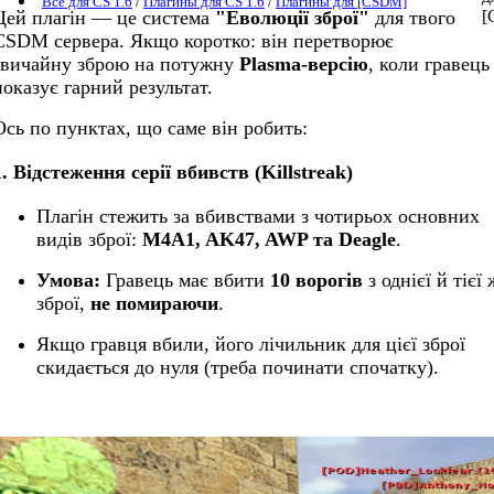
Все для CS 1.6
/
Плагины для CS 1.6
/
Плагины для [CSDM]
Цей плагін — це система
"Еволюції зброї"
для твого
CSDM сервера. Якщо коротко: він перетворює
звичайну зброю на потужну
Plasma-версію
, коли гравець
показує гарний результат.
Ось по пунктах, що саме він робить:
1. Відстеження серії вбивств (Killstreak)
Плагін стежить за вбивствами з чотирьох основних
видів зброї:
M4A1, AK47, AWP та Deagle
.
Умова:
Гравець має вбити
10 ворогів
з однієї й тієї 
зброї,
не помираючи
.
Якщо гравця вбили, його лічильник для цієї зброї
скидається до нуля (треба починати спочатку).