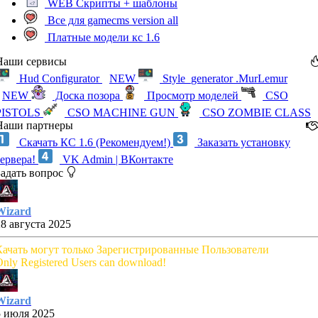
WEB Скрипты + шаблоны
Все для gamecms version all
Платные модели кс 1.6
Наши сервисы
Hud Configurator
NEW
Style_generator .MurLemur
NEW
Доска позора
Просмотр моделей
CSO
PISTOLS
CSO MACHINE GUN
CSO ZOMBIE CLASS
Наши партнеры
Скачать КС 1.6 (Рекомендуем!)
Заказать установку
сервера!
VK Admin | ВКонтакте
Задать вопрос
Wizard
28 августа 2025
Качать могут только Зарегистрированные Пользователи
nly Registered Users can download!
Wizard
5 июля 2025