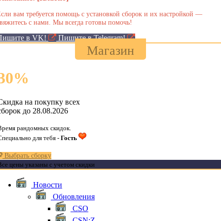
сли вам требуется помощь с установкой сборок и их настройкой —
вяжитесь с нами. Мы всегда готовы помочь!
Пишите в VK!
Пишите в Telegram!
Магазин
30
%
Скидка на покупку всех
сборок до 28.08.2026
Время рандомных скидок.
Специально для тебя -
Гость
Выбрать сборку
Все цены указаны с учетом скидки
Новости
Обновления
CSO
CSN:Z