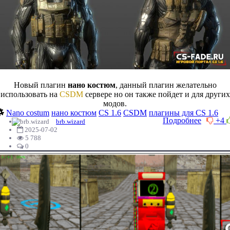
Новый плагин
нано костюм
, данный плагин желательно
использовать на
CSDM
сервере но он также пойдет и для других
модов.
Nano costum
нано костюм
CS 1.6
CSDM
плагины для CS 1.6
Подробнее
+4
brb.wizard
2025-07-02
5 788
0