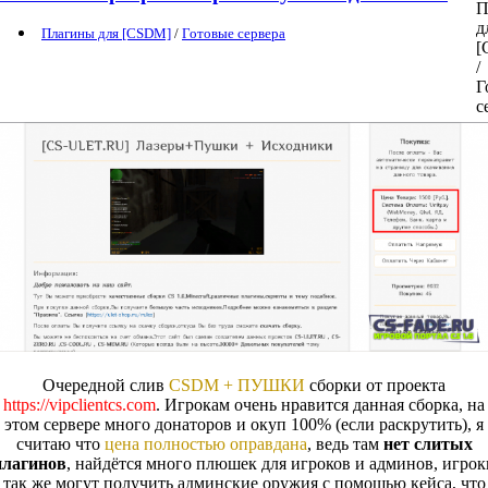
Плагины для [CSDM]
/
Готовые сервера
Очередной слив
CSDM + ПУШКИ
сборки от проекта
https://vipclientcs.com
. Игрокам очень нравится данная сборка, на
этом сервере много донаторов и окуп 100% (если раскрутить), я
считаю что
цена полностью оправдана
, ведь там
нет слитых
плагинов
, найдётся много плюшек для игроков и админов, игрок
так же могут получить админские оружия с помощью кейса, что