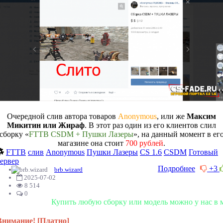
Очередной слив автора товаров
Anonymous
, или же
Максим
Микитин или Жираф
. В этот раз один из его клиентов слил
сборку «
FTTB CSDM + Пушки Лазеры
», на данный момент в ег
магазине она стоит
700 рублей
.
FTTB
слив
Anonymous
Пушки Лазеры
CS 1.6
CSDM
Готовый
сервер
Подробнее
+3
brb.wizard
2025-07-02
8 514
0
Купить любую сборку или модель можно у нас в магазине!
Внимание! [Платно]