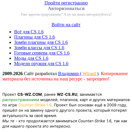
Пройти регистрацию
Авторизоваться
Уже зарегистрированны? А ну-ка живо авторизуйтесь!
Войти на сайт
Всё для CS 1.6
Плагины для CS 1.6
Зомби плагины для CS 1.6
Зомби классы для CS 1.6
Готовые сервера для CS 1.6
Моды для CS 1.6
Модели оружия для CS 1.6
2009-2026
Сайт разработал
Владимир (
Wizard
)
.
Копирование
материала без источника на наш ресурс - запрещено!
Проект
CS-WZ.COM
, ранее
WZ-CS.RU
, занимается
распространением
моделей, плагинов, карт и других материалов
по игре
Counter-Strike 1.6
. Проект был основан ещё в 2009 году,
пришёл он на замену одного другого проекта, который потерял
актуальность за своё время.
Мы те - кто продолжается заниматься Counter-Strike 1.6, так как
для нашего проекта это интересно.