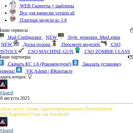
WEB Скрипты + шаблоны
Все для gamecms version all
Платные модели кс 1.6
Наши сервисы
Hud Configurator
NEW
Style_generator .MurLemur
NEW
Доска позора
Просмотр моделей
CSO
PISTOLS
CSO MACHINE GUN
CSO ZOMBIE CLASS
Наши партнеры
Скачать КС 1.6 (Рекомендуем!)
Заказать установку
сервера!
VK Admin | ВКонтакте
Задать вопрос
Wizard
28 августа 2025
Качать могут только Зарегистрированные Пользователи
nly Registered Users can download!
Wizard