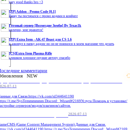
very good thanks bro <3
[ZP] Addon - Promo Code [0.1]
Вижу ты постарался с промо кодами в конфиге
Готовый сервер [Возмездие Зомби] By Texas1k
отлично, мне нравится!
[ZP] Extra Item - AK-47 Beast для CS 1.6
я закинул в папку аддонс но он не появился в моем магазине что делать
[CS]Extra Item Plasma-Rifle
слишком хорошое оружие автору спасибо
Последние комментарии
Обновления
NEW
Профессиональные услуги по CS 1.6 / серверным системам
026-07-13
анные для Связи.https://vk.com/id344641190
ttps://t.me/SysTemmmmmm Discord: Wizard#2169Услуга Помощь в установке/
астройке серверов/модов/плагинов/сайтов.
2026-07-13
GameCMS Установка Настройка
ameCMS (Game Content Management System) Данные для Связи.
ttps://vk.com/id344641190 https://t.me/SysTemmmmmm Discord: Wizard#2169