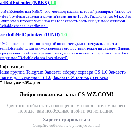
NetBufExtender (NBEX)
1.0
etBufExtender или NBEX - это метамод-плагин, который расширяет "интернет-
уфер": буферы сервера и клиента(гарантия не 100%). Расширяет до 64 кб. Это
начит, что у игроков уменьшается вероятность быть кикнутыми с ошибкой
Reliable channel overflowed".
UserInfoNetOptimizer (UINO)
1.0
INO — metamod-плагин, который позволяет удалять ненужные поля из
serinfo(setinfo) когда движок передаёт его другим игрокам на сервере. Данная
ера уменьшает объём передаваемых данных и немного сокращает шанс быть
икнутым с "Reliable channel overflowed".
Информация
Наша группа Telegram
Заказать сборку сервера CS 1.6
Заказать
плагин для сервера CS 1.6
Заказать Установку сервера
Нам уже 6094 дня
Добро пожаловать на CS-WZ.COM!
Для того чтобы стать полноценным пользователем нашего
портала, вам необходимо пройти регистрацию.
Зарегистрироваться
Создайте собственную учетную запись!