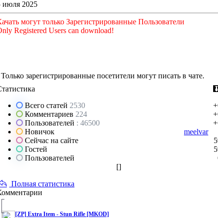
5 июля 2025
Качать могут только Зарегистрированные Пользователи
nly Registered Users can download!
Только зарегистрированные посетители могут писать в чате.
Статистика
Всего статей
2530
+
Комментариев
224
+
Пользователей
: 46500
+
Новичок
meelvar
Сейчас на сайте
5
Гостей
5
Пользователей
[
]
Полная статистика
Комментарии
[ZP] Extra Item - Stun Rifle [MKOD]