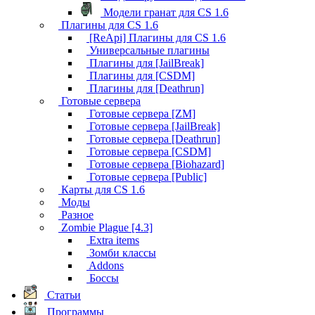
Модели гранат для CS 1.6
Плагины для CS 1.6
[ReApi] Плагины для CS 1.6
Универсальные плагины
Плагины для [JailBreak]
Плагины для [CSDM]
Плагины для [Deathrun]
Готовые сервера
Готовые сервера [ZM]
Готовые сервера [JailBreak]
Готовые сервера [Deathrun]
Готовые сервера [CSDM]
Готовые сервера [Biohazard]
Готовые сервера [Public]
Карты для CS 1.6
Моды
Разное
Zombie Plague [4.3]
Extra items
Зомби классы
Addons
Боссы
Статьи
Программы