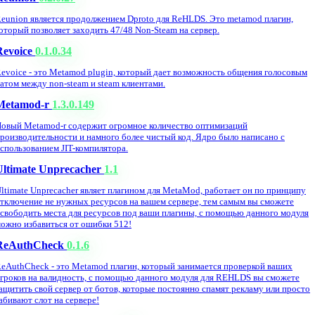
eunion является продолжением Dproto для ReHLDS. Это metamod плагин,
оторый позволяет заходить 47/48 Non-Steam на сервер.
Revoice
0.1.0.34
evoice - это Metamod plugin, который дает возможность общения голосовым
атом между non-steam и steam клиентами.
Metamod-r
1.3.0.149
овый Metamod-r содержит огромное количество оптимизаций
роизводительности и намного более чистый код. Ядро было написано с
спользованием JIT-компилятора.
Ultimate Unprecacher
1.1
ltimate Unprecacher являет плагином для MetaMod, работает он по принципу
тключение не нужных ресурсов на вашем сервере, тем самым вы сможете
свободить места для ресурсов под ваши плагины, с помощью данного модуля
ожно избавиться от ошибки 512!
ReAuthCheck
0.1.6
eAuthCheck - это Metamod плагин, который занимается проверкой ваших
гроков на валидность, с помощью данного модуля для REHLDS вы сможете
ащитить свой сервер от ботов, которые постоянно спамят рекламу или просто
абивают слот на сервере!