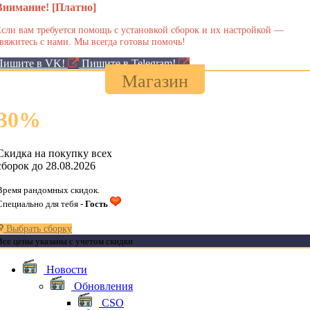
Внимание! [Платно]
сли вам требуется помощь с установкой сборок и их настройкой —
вяжитесь с нами. Мы всегда готовы помочь!
Пишите в VK!
Пишите в Telegram!
Магазин
30
%
Скидка на покупку всех
сборок до 28.08.2026
Время рандомных скидок.
Специально для тебя -
Гость
Выбрать сборку
Все цены указаны с учетом скидки
Новости
Обновления
CSO