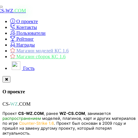
Toggle
CS-WZ
.COM
navigation
О проекте
Контакты
Пользователи
Рейтинг
Награды
Магазин моделей КС 1.6
Магазин сборок КС 1.6
Гость
О проекте
CS-
WZ
.COM
Проект
CS-WZ.COM
, ранее
WZ-CS.COM
, занимается
распространением
моделей, плагинов, карт и других материалов
по игре
Counter-Strike 1.6
. Проект был основан в 2009 году и
пришёл на замену другому проекту, который потерял
актуальность.