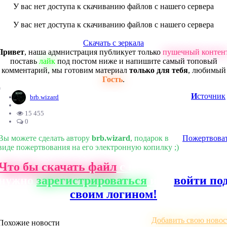
У вас нет доступа к скачиванию файлов с нашего сервера
У вас нет доступа к скачиванию файлов с нашего сервера
Скачать с зеркала
Привет
, наша адмнистрация публикует только
пушечный контен
поставь
лайк
под постом ниже и напишите самый топовый
комментарий, мы готовим материал
только для тебя
, любимый
Гость
.
0
И
сточник
brb.wizard
15 455
0
Вы можете сделать автору
brb.wizard
, подарок в
Пожертвова
виде пожертвования на его электронную копилку ;)
Что бы скачать файл
с нашего сайта, ва
нужно
зарегистрироваться
или
войти по
своим логином!
Добавить свою новос
Похожие новости