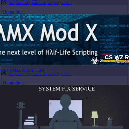
Все для CS 1.6
/
Zombie Plague [4.3]
/
Addons
Подробнее
[DEV] AMX Mod X 1.10.0
Все для CS 1.6
/
Zombie Plague [4.3]
/
Addons
Подробнее