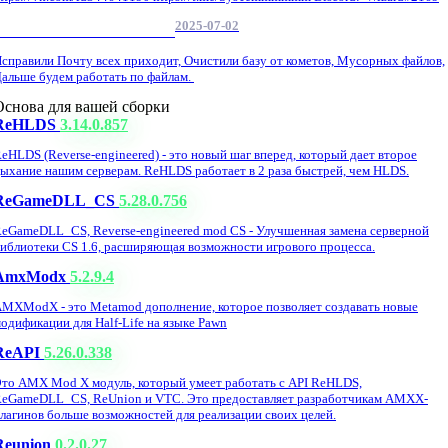
2025-07-02
Обнова Фиксы на сайте.
справили Почту всех приходит, Очистили базу от кометов, Мусорных файлов,
альше будем работать по файлам.
Основа для вашей сборки
ReHLDS
3.14.0.857
eHLDS (Reverse-engineered) - это новый шаг вперед, который дает второе
ыхание нашим серверам. ReHLDS работает в 2 раза быстрей, чем HLDS.
ReGameDLL_CS
5.28.0.756
eGameDLL_CS, Reverse-engineered mod CS - Улучшенная замена серверной
иблиотеки CS 1.6, расширяющая возможности игрового процесса.
AmxModx
5.2.9.4
MXModX - это Metamod дополнение, которое позволяет создавать новые
одификации для Half-Life на языке Pawn
ReAPI
5.26.0.338
то AMX Mod X модуль, который умеет работать с API ReHLDS,
eGameDLL_CS, ReUnion и VTC. Это предоставляет разработчикам AMXX-
лагинов больше возможностей для реализации своих целей.
Reunion
0.2.0.27