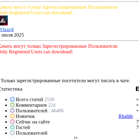
Качать могут только Зарегистрированные Пользователи
nly Registered Users can download!
Wizard
5 июля 2025
Качать могут только Зарегистрированные Пользователи
nly Registered Users can download!
Только зарегистрированные посетители могут писать в чате.
Статистика
Всего статей
2530
+
Комментариев
224
+
Пользователей
: 46496
+
Новичок
Rhalith
Сейчас на сайте
7
Гостей
7
Пользователей
[
]