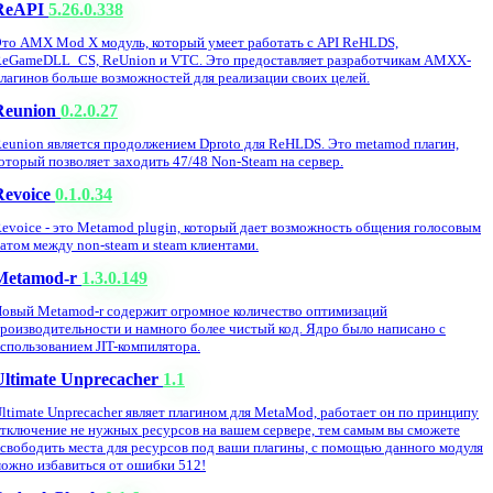
ReAPI
5.26.0.338
то AMX Mod X модуль, который умеет работать с API ReHLDS,
eGameDLL_CS, ReUnion и VTC. Это предоставляет разработчикам AMXX-
лагинов больше возможностей для реализации своих целей.
Reunion
0.2.0.27
eunion является продолжением Dproto для ReHLDS. Это metamod плагин,
оторый позволяет заходить 47/48 Non-Steam на сервер.
Revoice
0.1.0.34
evoice - это Metamod plugin, который дает возможность общения голосовым
атом между non-steam и steam клиентами.
Metamod-r
1.3.0.149
овый Metamod-r содержит огромное количество оптимизаций
роизводительности и намного более чистый код. Ядро было написано с
спользованием JIT-компилятора.
Ultimate Unprecacher
1.1
ltimate Unprecacher являет плагином для MetaMod, работает он по принципу
тключение не нужных ресурсов на вашем сервере, тем самым вы сможете
свободить места для ресурсов под ваши плагины, с помощью данного модуля
ожно избавиться от ошибки 512!