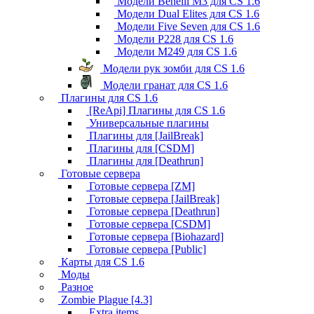
Модели Benelli M3 для CS 1.6
Модели Dual Elites для CS 1.6
Модели Five Seven для CS 1.6
Модели P228 для CS 1.6
Модели M249 для CS 1.6
Модели рук зомби для CS 1.6
Модели гранат для CS 1.6
Плагины для CS 1.6
[ReApi] Плагины для CS 1.6
Универсальные плагины
Плагины для [JailBreak]
Плагины для [CSDM]
Плагины для [Deathrun]
Готовые сервера
Готовые сервера [ZM]
Готовые сервера [JailBreak]
Готовые сервера [Deathrun]
Готовые сервера [CSDM]
Готовые сервера [Biohazard]
Готовые сервера [Public]
Карты для CS 1.6
Моды
Разное
Zombie Plague [4.3]
Extra items