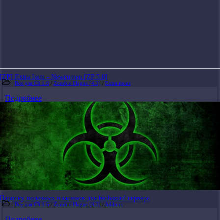
[ZP] Extra Item - Newcomen [ZP 5.0]
Все для CS 1.6
/
Zombie Plague [4.3]
/
Extra items
Подробнее
Парочку полезных плагинов для biohazard сервера
Все для CS 1.6
/
Zombie Plague [4.3]
/
Addons
Подробнее