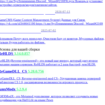
ttps://t.me/SysTemmmmmm Discord: Wizard#2169Услуга Помощь в установке/
астройке серверов/модов/плагинов/сайтов.
2026-07-13
GameCMS Установка Настройка
ameCMS (Game Content Management System) Данные для Связи.
ttps://vk.com/id344641190 https://t.me/SysTemmmmmm Discord: Wizard#2169
2025-07-02
Обнова Фиксы на сайте.
справили Почту всех приходит, Очистили базу от кометов, Мусорных файлов,
альше будем работать по файлам.
Основа для вашей сборки
ReHLDS
3.14.0.857
eHLDS (Reverse-engineered) - это новый шаг вперед, который дает второе
ыхание нашим серверам. ReHLDS работает в 2 раза быстрей, чем HLDS.
ReGameDLL_CS
5.28.0.756
eGameDLL_CS, Reverse-engineered mod CS - Улучшенная замена серверной
иблиотеки CS 1.6, расширяющая возможности игрового процесса.
AmxModx
5.2.9.4
MXModX - это Metamod дополнение, которое позволяет создавать новые
одификации для Half-Life на языке Pawn