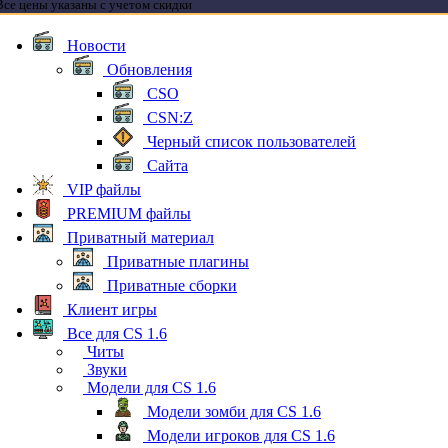
Все цены указаны с учетом скидки
Новости
Обновления
CSO
CSN:Z
Черный список пользователей
Сайта
VIP файлы
PREMIUM файлы
Приватный материал
Приватные плагины
Приватные сборки
Клиент игры
Все для CS 1.6
Читы
Звуки
Модели для CS 1.6
Модели зомби для CS 1.6
Модели игроков для CS 1.6