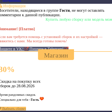
Информация
Посетители, находящиеся в группе
Гости
, не могут оставлять
комментарии к данной публикации.
Купить любую сборку или модель можно у 
Внимание! [Платно]
сли вам требуется помощь с установкой сборок и их настройкой —
вяжитесь с нами. Мы всегда готовы помочь!
Пишите в VK!
Пишите в Telegram!
Магазин
30
%
Скидка на покупку всех
сборок до 28.08.2026
Время рандомных скидок.
Специально для тебя -
Гость
Выбрать сборку