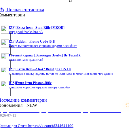
Полная статистика
Комментарии
[ZP] Extra Item - Stun Rifle [MKOD]
very good thanks bro <3
[ZP] Addon - Promo Code [0.1]
Вижу ты постарался с промо кодами в конфиге
Готовый сервер [Возмездие Зомби] By Texas1k
отлично, мне нравится!
[ZP] Extra Item - AK-47 Beast для CS 1.6
я закинул в папку аддонс но он не появился в моем магазине что делать
[CS]Extra Item Plasma-Rifle
слишком хорошое оружие автору спасибо
Последние комментарии
Обновления
NEW
Профессиональные услуги по CS 1.6 / серверным системам
026-07-13
анные для Связи.https://vk.com/id344641190