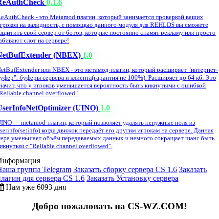
ReAuthCheck
0.1.6
eAuthCheck - это Metamod плагин, который занимается проверкой ваших
гроков на валидность, с помощью данного модуля для REHLDS вы сможете
ащитить свой сервер от ботов, которые постоянно спамят рекламу или просто
абивают слот на сервере!
NetBufExtender (NBEX)
1.0
etBufExtender или NBEX - это метамод-плагин, который расширяет "интернет-
уфер": буферы сервера и клиента(гарантия не 100%). Расширяет до 64 кб. Это
начит, что у игроков уменьшается вероятность быть кикнутыми с ошибкой
Reliable channel overflowed".
UserInfoNetOptimizer (UINO)
1.0
INO — metamod-плагин, который позволяет удалять ненужные поля из
serinfo(setinfo) когда движок передаёт его другим игрокам на сервере. Данная
ера уменьшает объём передаваемых данных и немного сокращает шанс быть
икнутым с "Reliable channel overflowed".
Информация
Наша группа Telegram
Заказать сборку сервера CS 1.6
Заказать
плагин для сервера CS 1.6
Заказать Установку сервера
Нам уже 6093 дня
Добро пожаловать на CS-WZ.COM!