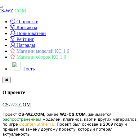
Toggle
CS-WZ
.COM
navigation
О проекте
Контакты
Пользователи
Рейтинг
Награды
Магазин моделей КС 1.6
Магазин сборок КС 1.6
Гость
О проекте
CS-
WZ
.COM
Проект
CS-WZ.COM
, ранее
WZ-CS.COM
, занимается
распространением
моделей, плагинов, карт и других материалов
по игре
Counter-Strike 1.6
. Проект был основан в 2009 году и
пришёл на замену другому проекту, который потерял
актуальность.