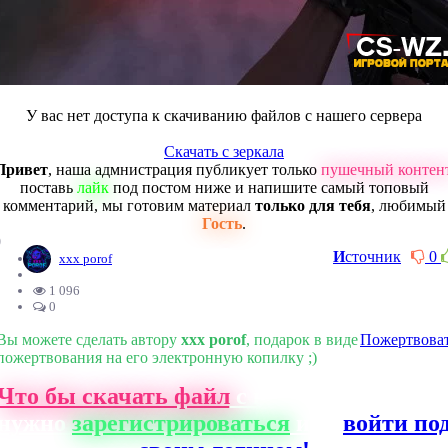
У вас нет доступа к скачиванию файлов с нашего сервера
Скачать с зеркала
Привет
, наша адмнистрация публикует только
пушечный контен
поставь
лайк
под постом ниже и напишите самый топовый
комментарий, мы готовим материал
только для тебя
, любимый
Гость
.
0
И
сточник
0
xxx porof
1 096
0
Вы можете сделать автору
xxx porof
, подарок в виде
Пожертвова
пожертвования на его электронную копилку ;)
Что бы скачать файл
с нашего сайта, ва
нужно
зарегистрироваться
или
войти по