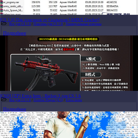
[CS 1.6] Пак плагинов от Скальпеля [AMXX Cracker]
Все для CS 1.6
/
Плагины для CS 1.6
/
Универсальные плагины
Подробнее
[CSO] [ZP] Extra Item - Barlog-3 для CS 1.6
Все для CS 1.6
/
Zombie Plague [4.3]
/
Extra items
Подробнее