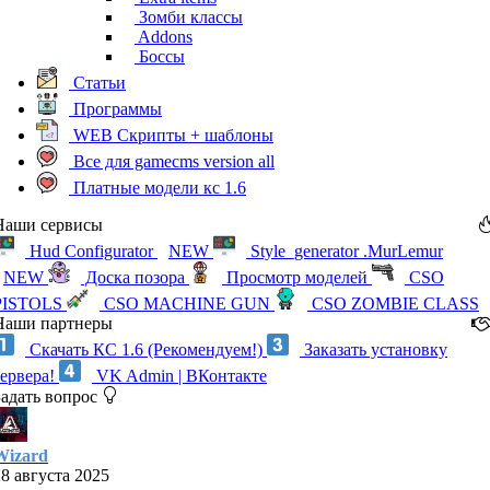
Зомби классы
Addons
Боссы
Статьи
Программы
WEB Скрипты + шаблоны
Все для gamecms version all
Платные модели кс 1.6
Наши сервисы
Hud Configurator
NEW
Style_generator .MurLemur
NEW
Доска позора
Просмотр моделей
CSO
PISTOLS
CSO MACHINE GUN
CSO ZOMBIE CLASS
Наши партнеры
Скачать КС 1.6 (Рекомендуем!)
Заказать установку
сервера!
VK Admin | ВКонтакте
Задать вопрос
Wizard
28 августа 2025