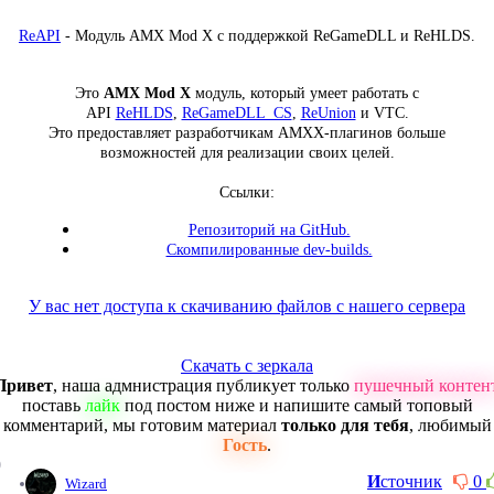
ReAPI
- Модуль AMX Mod X с поддержкой ReGameDLL и ReHLDS.
Это
AMX Mod X
модуль, который умеет работать с
API
ReHLDS
,
ReGameDLL_CS
,
ReUnion
и VTC.
Это предоставляет разработчикам AMXX-плагинов больше
возможностей для реализации своих целей.
Ссылки:
Репозиторий на GitHub.
Скомпилированные dev-builds.
У вас нет доступа к скачиванию файлов с нашего сервера
Скачать с зеркала
Привет
, наша адмнистрация публикует только
пушечный контен
поставь
лайк
под постом ниже и напишите самый топовый
комментарий, мы готовим материал
только для тебя
, любимый
Гость
.
0
И
сточник
0
Wizard