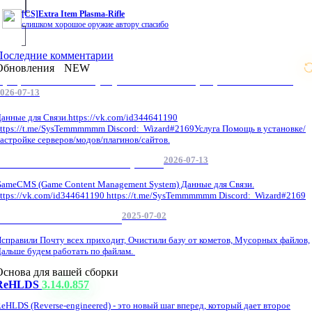
[CS]Extra Item Plasma-Rifle
слишком хорошое оружие автору спасибо
Последние комментарии
Обновления
NEW
Профессиональные услуги по CS 1.6 / серверным системам
026-07-13
анные для Связи.https://vk.com/id344641190
ttps://t.me/SysTemmmmmm Discord: Wizard#2169Услуга Помощь в установке/
астройке серверов/модов/плагинов/сайтов.
2026-07-13
GameCMS Установка Настройка
ameCMS (Game Content Management System) Данные для Связи.
ttps://vk.com/id344641190 https://t.me/SysTemmmmmm Discord: Wizard#2169
2025-07-02
Обнова Фиксы на сайте.
справили Почту всех приходит, Очистили базу от кометов, Мусорных файлов,
альше будем работать по файлам.
Основа для вашей сборки
ReHLDS
3.14.0.857
eHLDS (Reverse-engineered) - это новый шаг вперед, который дает второе