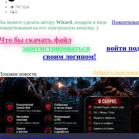
747 924
0
Вы можете сделать автору
Wizard
, подарок в виде
Пожертвова
пожертвования на его электронную копилку ;)
Что бы скачать файл
с нашего сайта, ва
нужно
зарегистрироваться
или
войти по
своим логином!
Добавить свою новос
Похожие новости
Сборка классического Зомби Сервера