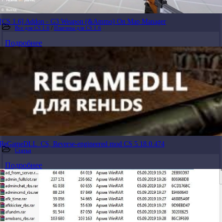
[CS 1.6] Addon - G3 Weapon (&Ammo) On Map Manager
Все для CS 1.6
/
Плагины для CS 1.6
Подробнее
ReGameDLL_CS, Reverse-engineered mod CS 5.18.0.474
Статьи
Подробнее