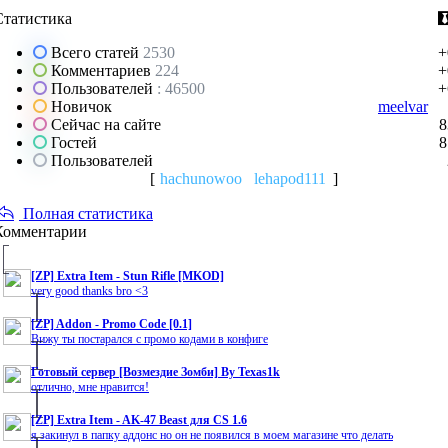
Статистика
Всего статей
2530
+
Комментариев
224
+
Пользователей
: 46500
+
Новичок
meelvar
Сейчас на сайте
8
Гостей
8
Пользователей
[
hachunowoo
lehapod111
]
Полная статистика
Комментарии
[ZP] Extra Item - Stun Rifle [MKOD]
very good thanks bro <3
[ZP] Addon - Promo Code [0.1]
Вижу ты постарался с промо кодами в конфиге
Готовый сервер [Возмездие Зомби] By Texas1k
отлично, мне нравится!
[ZP] Extra Item - AK-47 Beast для CS 1.6
я закинул в папку аддонс но он не появился в моем магазине что делать