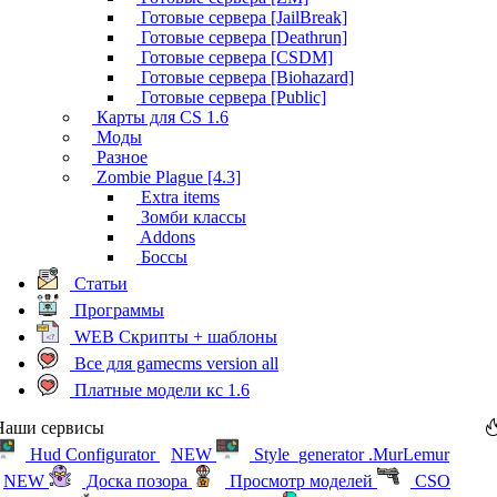
Готовые сервера [JailBreak]
Готовые сервера [Deathrun]
Готовые сервера [CSDM]
Готовые сервера [Biohazard]
Готовые сервера [Public]
Карты для CS 1.6
Моды
Разное
Zombie Plague [4.3]
Extra items
Зомби классы
Addons
Боссы
Статьи
Программы
WEB Скрипты + шаблоны
Все для gamecms version all
Платные модели кс 1.6
Наши сервисы
Hud Configurator
NEW
Style_generator .MurLemur
NEW
Доска позора
Просмотр моделей
CSO