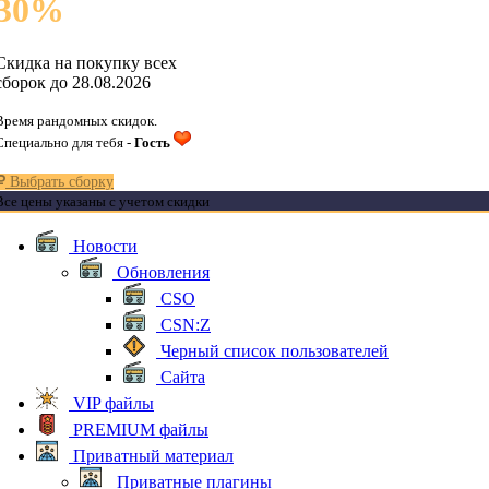
30
%
Скидка на покупку всех
сборок до 28.08.2026
Время рандомных скидок.
Специально для тебя -
Гость
Выбрать сборку
Все цены указаны с учетом скидки
Новости
Обновления
CSO
CSN:Z
Черный список пользователей
Сайта
VIP файлы
PREMIUM файлы
Приватный материал
Приватные плагины