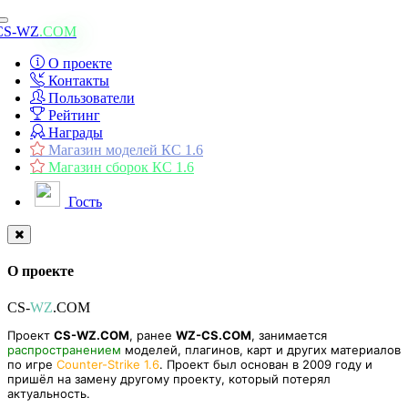
Toggle
CS-WZ
.COM
navigation
О проекте
Контакты
Пользователи
Рейтинг
Награды
Магазин моделей КС 1.6
Магазин сборок КС 1.6
Гость
О проекте
CS-
WZ
.COM
Проект
CS-WZ.COM
, ранее
WZ-CS.COM
, занимается
распространением
моделей, плагинов, карт и других материалов
по игре
Counter-Strike 1.6
. Проект был основан в 2009 году и
пришёл на замену другому проекту, который потерял
актуальность.