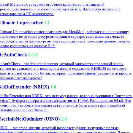
овый Metamod-r содержит огромное количество оптимизаций
роизводительности и намного более чистый код. Ядро было написано с
спользованием JIT-компилятора.
Ultimate Unprecacher
1.1
ltimate Unprecacher являет плагином для MetaMod, работает он по принципу
тключение не нужных ресурсов на вашем сервере, тем самым вы сможете
свободить места для ресурсов под ваши плагины, с помощью данного модуля
ожно избавиться от ошибки 512!
ReAuthCheck
0.1.6
eAuthCheck - это Metamod плагин, который занимается проверкой ваших
гроков на валидность, с помощью данного модуля для REHLDS вы сможете
ащитить свой сервер от ботов, которые постоянно спамят рекламу или просто
абивают слот на сервере!
NetBufExtender (NBEX)
1.0
etBufExtender или NBEX - это метамод-плагин, который расширяет "интернет-
уфер": буферы сервера и клиента(гарантия не 100%). Расширяет до 64 кб. Это
начит, что у игроков уменьшается вероятность быть кикнутыми с ошибкой
Reliable channel overflowed".
UserInfoNetOptimizer (UINO)
1.0
INO — metamod-плагин, который позволяет удалять ненужные поля из
serinfo(setinfo) когда движок передаёт его другим игрокам на сервере. Данная