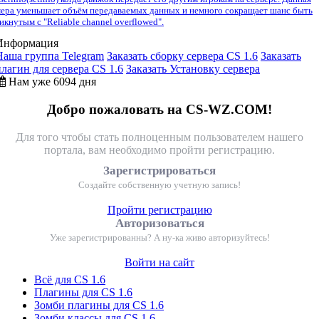
ера уменьшает объём передаваемых данных и немного сокращает шанс быть
икнутым с "Reliable channel overflowed".
Информация
Наша группа Telegram
Заказать сборку сервера CS 1.6
Заказать
плагин для сервера CS 1.6
Заказать Установку сервера
Нам уже 6094 дня
Добро пожаловать на CS-WZ.COM!
Для того чтобы стать полноценным пользователем нашего
портала, вам необходимо пройти регистрацию.
Зарегистрироваться
Создайте собственную учетную запись!
Пройти регистрацию
Авторизоваться
Уже зарегистрированны? А ну-ка живо авторизуйтесь!
Войти на сайт
Всё для CS 1.6
Плагины для CS 1.6
Зомби плагины для CS 1.6
Зомби классы для CS 1.6