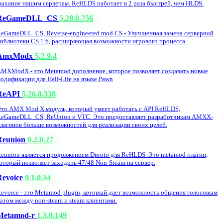
ыхание нашим серверам. ReHLDS работает в 2 раза быстрей, чем HLDS.
ReGameDLL_CS
5.28.0.756
eGameDLL_CS, Reverse-engineered mod CS - Улучшенная замена серверной
иблиотеки CS 1.6, расширяющая возможности игрового процесса.
AmxModx
5.2.9.4
MXModX - это Metamod дополнение, которое позволяет создавать новые
одификации для Half-Life на языке Pawn
ReAPI
5.26.0.338
то AMX Mod X модуль, который умеет работать с API ReHLDS,
eGameDLL_CS, ReUnion и VTC. Это предоставляет разработчикам AMXX-
лагинов больше возможностей для реализации своих целей.
Reunion
0.2.0.27
eunion является продолжением Dproto для ReHLDS. Это metamod плагин,
оторый позволяет заходить 47/48 Non-Steam на сервер.
Revoice
0.1.0.34
evoice - это Metamod plugin, который дает возможность общения голосовым
атом между non-steam и steam клиентами.
Metamod-r
1.3.0.149