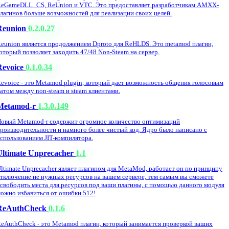
eGameDLL_CS, ReUnion и VTC. Это предоставляет разработчикам AMXX-
лагинов больше возможностей для реализации своих целей.
Reunion
0.2.0.27
eunion является продолжением Dproto для ReHLDS. Это metamod плагин,
оторый позволяет заходить 47/48 Non-Steam на сервер.
Revoice
0.1.0.34
evoice - это Metamod plugin, который дает возможность общения голосовым
атом между non-steam и steam клиентами.
Metamod-r
1.3.0.149
овый Metamod-r содержит огромное количество оптимизаций
роизводительности и намного более чистый код. Ядро было написано с
спользованием JIT-компилятора.
Ultimate Unprecacher
1.1
ltimate Unprecacher являет плагином для MetaMod, работает он по принципу
тключение не нужных ресурсов на вашем сервере, тем самым вы сможете
свободить места для ресурсов под ваши плагины, с помощью данного модуля
ожно избавиться от ошибки 512!
ReAuthCheck
0.1.6
eAuthCheck - это Metamod плагин, который занимается проверкой ваших