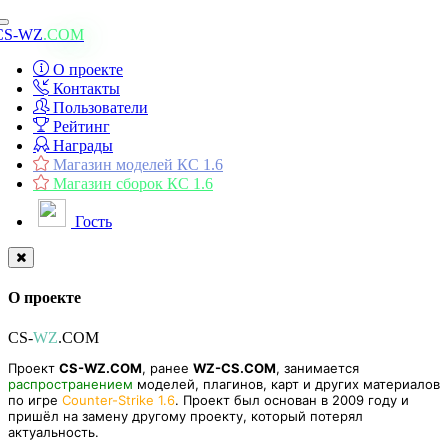
Toggle
CS-WZ
.COM
navigation
О проекте
Контакты
Пользователи
Рейтинг
Награды
Магазин моделей КС 1.6
Магазин сборок КС 1.6
Гость
О проекте
CS-
WZ
.COM
Проект
CS-WZ.COM
, ранее
WZ-CS.COM
, занимается
распространением
моделей, плагинов, карт и других материалов
по игре
Counter-Strike 1.6
. Проект был основан в 2009 году и
пришёл на замену другому проекту, который потерял
актуальность.