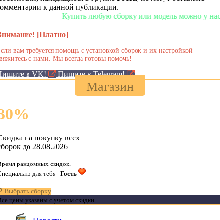
комментарии к данной публикации.
Купить любую сборку или модель можно у нас в магазин
Внимание! [Платно]
сли вам требуется помощь с установкой сборок и их настройкой —
вяжитесь с нами. Мы всегда готовы помочь!
Пишите в VK!
Пишите в Telegram!
Магазин
30
%
Скидка на покупку всех
сборок до 28.08.2026
Время рандомных скидок.
Специально для тебя -
Гость
Выбрать сборку
Все цены указаны с учетом скидки