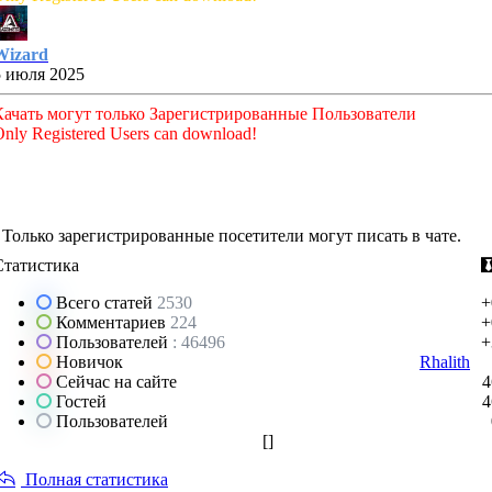
Wizard
5 июля 2025
Качать могут только Зарегистрированные Пользователи
nly Registered Users can download!
Только зарегистрированные посетители могут писать в чате.
Статистика
Всего статей
2530
+
Комментариев
224
+
Пользователей
: 46496
+
Новичок
Rhalith
Сейчас на сайте
4
Гостей
4
Пользователей
[
]
Полная статистика