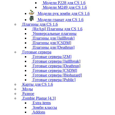
Модели P228 для CS 1.6
Модели M249 для CS 1.6
Модели рук зомби для CS 1.6
Модели гранат для CS 1.6
Плагины для CS 1.6
[ReApi] Плагины для CS 1.6
Универсальные плагины
Плагины для [JailBreak]
Плагины для [CSDM]
Плагины для [Deathrun]
Готовые сервера
Готовые сервера [ZM]
Готовые сервера [JailBreak]
Готовые сервера [Deathrun]
Готовые сервера [CSDM]
Готовые сервера [Biohazard]
Готовые сервера [Public]
Карты для CS 1.6
Моды
Разное
Zombie Plague [4.3]
Extra items
Зомби классы
Addons