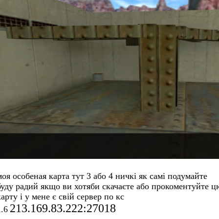
моя особеная карта тут 3 або 4 ничкі як самі подумайте
буду радий якщо ви хотяби скачаєте або прокоментуйте ц
карту і у мене є свій сервер по кс
213.169.83.222:27018
1.6