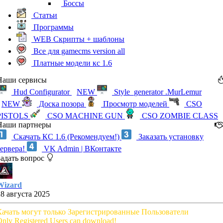
Боссы
Статьи
Программы
WEB Скрипты + шаблоны
Все для gamecms version all
Платные модели кс 1.6
Наши сервисы
Hud Configurator
NEW
Style_generator .MurLemur
NEW
Доска позора
Просмотр моделей
CSO
PISTOLS
CSO MACHINE GUN
CSO ZOMBIE CLASS
Наши партнеры
Скачать КС 1.6 (Рекомендуем!)
Заказать установку
сервера!
VK Admin | ВКонтакте
Задать вопрос
Wizard
28 августа 2025
Качать могут только Зарегистрированные Пользователи
nly Registered Users can download!