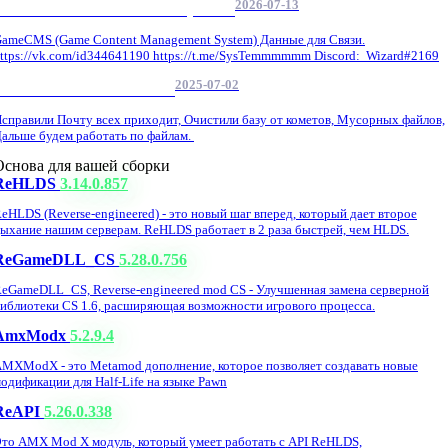
2026-07-13
GameCMS Установка Настройка
ameCMS (Game Content Management System) Данные для Связи.
ttps://vk.com/id344641190 https://t.me/SysTemmmmmm Discord: Wizard#2169
2025-07-02
Обнова Фиксы на сайте.
справили Почту всех приходит, Очистили базу от кометов, Мусорных файлов,
альше будем работать по файлам.
Основа для вашей сборки
ReHLDS
3.14.0.857
eHLDS (Reverse-engineered) - это новый шаг вперед, который дает второе
ыхание нашим серверам. ReHLDS работает в 2 раза быстрей, чем HLDS.
ReGameDLL_CS
5.28.0.756
eGameDLL_CS, Reverse-engineered mod CS - Улучшенная замена серверной
иблиотеки CS 1.6, расширяющая возможности игрового процесса.
AmxModx
5.2.9.4
MXModX - это Metamod дополнение, которое позволяет создавать новые
одификации для Half-Life на языке Pawn
ReAPI
5.26.0.338
то AMX Mod X модуль, который умеет работать с API ReHLDS,