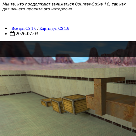
Мы те, кто продолжают заниматься Counter-Strike 1.6, так как
для нашего проекта это интересно.
iohard_ultra_small
Все для CS 1.6
/
Карты для CS 1.6
2026-07-03