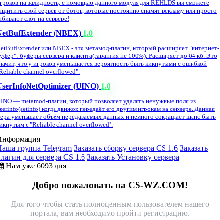
гроков на валидность, с помощью данного модуля для REHLDS вы сможете
ащитить свой сервер от ботов, которые постоянно спамят рекламу или просто
абивают слот на сервере!
NetBufExtender (NBEX)
1.0
etBufExtender или NBEX - это метамод-плагин, который расширяет "интернет-
уфер": буферы сервера и клиента(гарантия не 100%). Расширяет до 64 кб. Это
начит, что у игроков уменьшается вероятность быть кикнутыми с ошибкой
Reliable channel overflowed".
UserInfoNetOptimizer (UINO)
1.0
INO — metamod-плагин, который позволяет удалять ненужные поля из
serinfo(setinfo) когда движок передаёт его другим игрокам на сервере. Данная
ера уменьшает объём передаваемых данных и немного сокращает шанс быть
икнутым с "Reliable channel overflowed".
Информация
Наша группа Telegram
Заказать сборку сервера CS 1.6
Заказать
плагин для сервера CS 1.6
Заказать Установку сервера
Нам уже 6093 дня
Добро пожаловать на CS-WZ.COM!
Для того чтобы стать полноценным пользователем нашего
портала, вам необходимо пройти регистрацию.