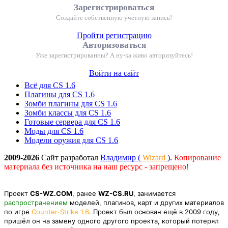
Зарегистрироваться
Создайте собственную учетную запись!
Пройти регистрацию
Авторизоваться
Уже зарегистрированны? А ну-ка живо авторизуйтесь!
Войти на сайт
Всё для CS 1.6
Плагины для CS 1.6
Зомби плагины для CS 1.6
Зомби классы для CS 1.6
Готовые сервера для CS 1.6
Моды для CS 1.6
Модели оружия для CS 1.6
2009-2026
Сайт разработал
Владимир (
Wizard
)
.
Копирование
материала без источника на наш ресурс - запрещено!
Проект
CS-WZ.COM
, ранее
WZ-CS.RU
, занимается
распространением
моделей, плагинов, карт и других материалов
по игре
Counter-Strike 1.6
. Проект был основан ещё в 2009 году,
пришёл он на замену одного другого проекта, который потерял