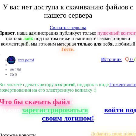
У вас нет доступа к скачиванию файлов с
нашего сервера
Скачать с зеркала
Привет
, наша адмнистрация публикует только
пушечный контен
поставь
лайк
под постом ниже и напишите самый топовый
комментарий, мы готовим материал
только для тебя
, любимый
Гость
.
0
И
сточник
0
xxx porof
196
0
Вы можете сделать автору
xxx porof
, подарок в виде
Пожертвова
пожертвования на его электронную копилку ;)
Что бы скачать файл
с нашего сайта, ва
нужно
зарегистрироваться
или
войти по
своим логином!
Добавить свою новос
Похожие новости