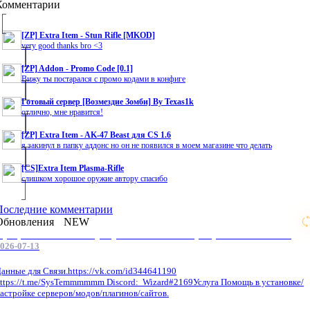
Комментарии
[ZP] Extra Item - Stun Rifle [MKOD]
very good thanks bro <3
[ZP] Addon - Promo Code [0.1]
Вижу ты постарался с промо кодами в конфиге
Готовый сервер [Возмездие Зомби] By Texas1k
отлично, мне нравится!
[ZP] Extra Item - AK-47 Beast для CS 1.6
я закинул в папку аддонс но он не появился в моем магазине что делать
[CS]Extra Item Plasma-Rifle
слишком хорошое оружие автору спасибо
Последние комментарии
Обновления
NEW
Профессиональные услуги по CS 1.6 / серверным системам
026-07-13
анные для Связи.https://vk.com/id344641190
ttps://t.me/SysTemmmmmm Discord: Wizard#2169Услуга Помощь в установке/
астройке серверов/модов/плагинов/сайтов.