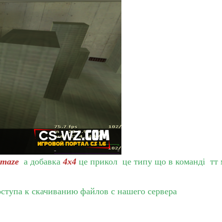
maze
а добавка
4х4
це прикол це типу що в команді тт мо
оступа к скачиванию файлов с нашего сервера