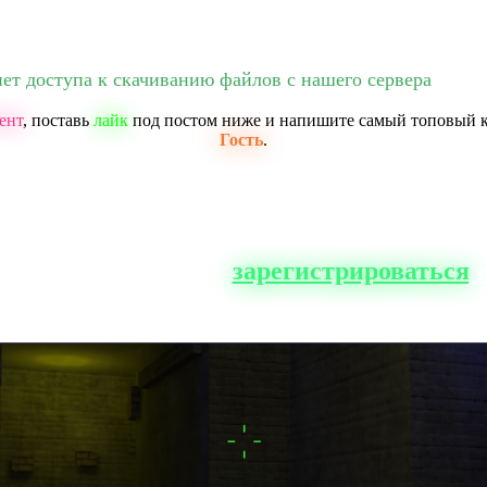
нет доступа к скачиванию файлов с нашего сервера
ент
, поставь
лайк
под постом ниже и напишите самый топовый 
Гость
.
о сайта, вам нужно
зарегистрироваться