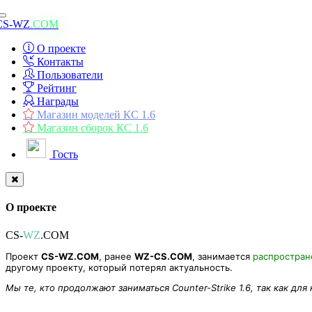
Toggle
CS-WZ
.COM
navigation
О проекте
Контакты
Пользователи
Рейтинг
Награды
Магазин моделей КС 1.6
Магазин сборок КС 1.6
Гость
О проекте
CS-
WZ
.COM
Проект
CS-WZ.COM
, ранее
WZ-CS.COM
, занимается
распростра
другому проекту, который потерял актуальность.
Мы те, кто продолжают заниматься Counter-Strike 1.6, так как для
моя перша карта maze4x4