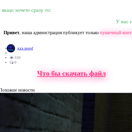
а якщо хочете сразу то:
У вас 
Привет
, наша адмнистрация публикует только
пушечный конт
0
xxx porof
330
0
Что бы скачать файл
с нашег
Похожие новости