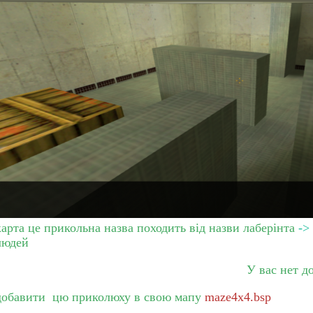
карта це прикольна назва походить від назви лаберінта
->
людей
У вас нет д
добавити цю приколюху в свою мапу
maze4x4.bsp