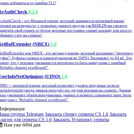
ожно избавиться от ошибки 512!
ReAuthCheck
0.1.6
eAuthCheck - это Metamod плагин, который занимается проверкой ваших
гроков на валидность, с помощью данного модуля для REHLDS вы сможете
ащитить свой сервер от ботов, которые постоянно спамят рекламу или просто
абивают слот на сервере!
NetBufExtender (NBEX)
1.0
etBufExtender или NBEX - это метамод-плагин, который расширяет "интернет-
уфер": буферы сервера и клиента(гарантия не 100%). Расширяет до 64 кб. Это
начит, что у игроков уменьшается вероятность быть кикнутыми с ошибкой
Reliable channel overflowed".
UserInfoNetOptimizer (UINO)
1.0
INO — metamod-плагин, который позволяет удалять ненужные поля из
serinfo(setinfo) когда движок передаёт его другим игрокам на сервере. Данная
ера уменьшает объём передаваемых данных и немного сокращает шанс быть
икнутым с "Reliable channel overflowed".
Информация
Наша группа Telegram
Заказать сборку сервера CS 1.6
Заказать
плагин для сервера CS 1.6
Заказать Установку сервера
Нам уже 6094 дня