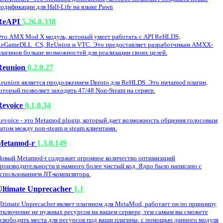
одификации для Half-Life на языке Pawn
ReAPI
5.26.0.338
то AMX Mod X модуль, который умеет работать с API ReHLDS,
eGameDLL_CS, ReUnion и VTC. Это предоставляет разработчикам AMXX-
лагинов больше возможностей для реализации своих целей.
Reunion
0.2.0.27
eunion является продолжением Dproto для ReHLDS. Это metamod плагин,
оторый позволяет заходить 47/48 Non-Steam на сервер.
Revoice
0.1.0.34
evoice - это Metamod plugin, который дает возможность общения голосовым
атом между non-steam и steam клиентами.
Metamod-r
1.3.0.149
овый Metamod-r содержит огромное количество оптимизаций
роизводительности и намного более чистый код. Ядро было написано с
спользованием JIT-компилятора.
Ultimate Unprecacher
1.1
ltimate Unprecacher являет плагином для MetaMod, работает он по принципу
тключение не нужных ресурсов на вашем сервере, тем самым вы сможете
свободить места для ресурсов под ваши плагины, с помощью данного модуля