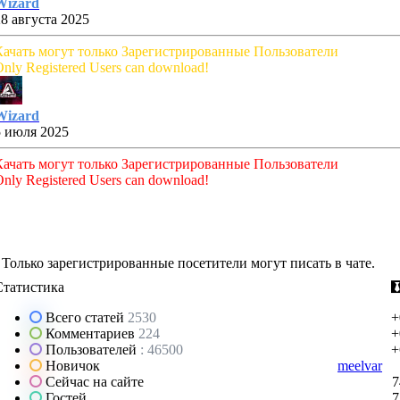
Wizard
28 августа 2025
Качать могут только Зарегистрированные Пользователи
nly Registered Users can download!
Wizard
5 июля 2025
Качать могут только Зарегистрированные Пользователи
nly Registered Users can download!
Только зарегистрированные посетители могут писать в чате.
Статистика
Всего статей
2530
+
Комментариев
224
+
Пользователей
: 46500
+
Новичок
meelvar
Сейчас на сайте
7
Гостей
7