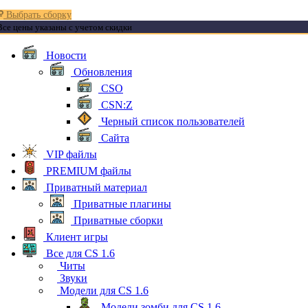
Выбрать сборку
Все цены указаны с учетом скидки
Новости
Обновления
CSO
CSN:Z
Черный список пользователей
Сайта
VIP файлы
PREMIUM файлы
Приватный материал
Приватные плагины
Приватные сборки
Клиент игры
Все для CS 1.6
Читы
Звуки
Модели для CS 1.6
Модели зомби для CS 1.6