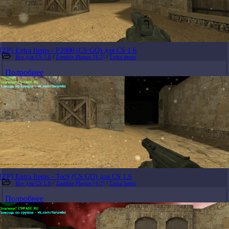
[ZP] Extra Items - P2000 (CS:GO) для CS 1.6
Все для CS 1.6
/
Zombie Plague [4.3]
/
Extra items
Подробнее
[ZP] Extra Items - Tec9 (CS:GO) для CS 1.6
Все для CS 1.6
/
Zombie Plague [4.3]
/
Extra items
Подробнее