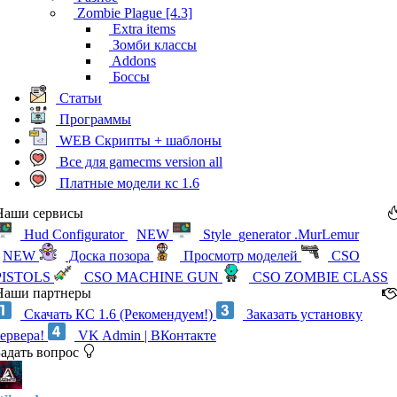
Zombie Plague [4.3]
Extra items
Зомби классы
Addons
Боссы
Статьи
Программы
WEB Скрипты + шаблоны
Все для gamecms version all
Платные модели кс 1.6
Наши сервисы
Hud Configurator
NEW
Style_generator .MurLemur
NEW
Доска позора
Просмотр моделей
CSO
PISTOLS
CSO MACHINE GUN
CSO ZOMBIE CLASS
Наши партнеры
Скачать КС 1.6 (Рекомендуем!)
Заказать установку
сервера!
VK Admin | ВКонтакте
Задать вопрос