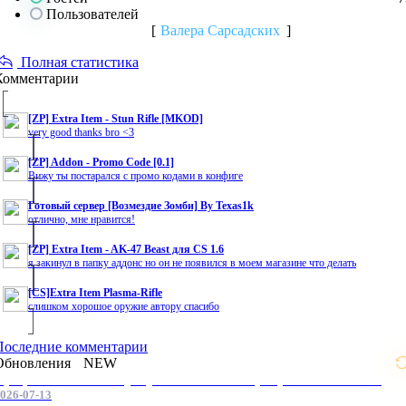
Пользователей
[
Валера Сарсадских
]
Полная статистика
Комментарии
[ZP] Extra Item - Stun Rifle [MKOD]
very good thanks bro <3
[ZP] Addon - Promo Code [0.1]
Вижу ты постарался с промо кодами в конфиге
Готовый сервер [Возмездие Зомби] By Texas1k
отлично, мне нравится!
[ZP] Extra Item - AK-47 Beast для CS 1.6
я закинул в папку аддонс но он не появился в моем магазине что делать
[CS]Extra Item Plasma-Rifle
слишком хорошое оружие автору спасибо
Последние комментарии
Обновления
NEW
Профессиональные услуги по CS 1.6 / серверным системам
026-07-13