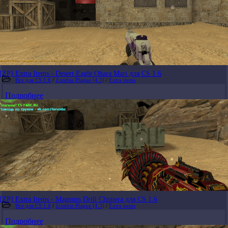
[ZP] Extra Items - Desert Eagle Ohara Mari для CS 1.6
Все для CS 1.6
/
Zombie Plague [4.3]
/
Extra items
Подробнее
[ZP] Extra Items - Magnum Drill Chimera для CS 1.6
Все для CS 1.6
/
Zombie Plague [4.3]
/
Extra items
Подробнее