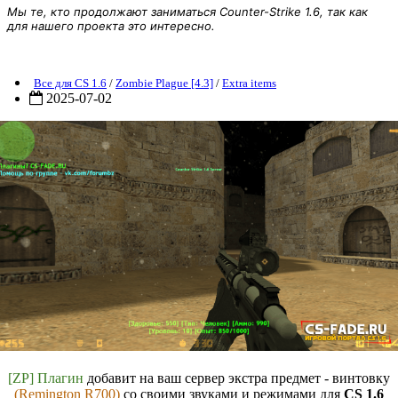
Мы те, кто продолжают заниматься Counter-Strike 1.6, так как
для нашего проекта это интересно.
ZP] Extra Items - Remington R700 для CS 1.6
Все для CS 1.6
/
Zombie Plague [4.3]
/
Extra items
2025-07-02
[ZP] Плагин
добавит на ваш сервер экстра предмет - винтовку
(Remington R700)
со своими звуками и режимами для
CS 1.6