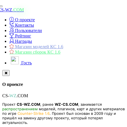
Toggle
CS-WZ
.COM
navigation
О проекте
Контакты
Пользователи
Рейтинг
Награды
Магазин моделей КС 1.6
Магазин сборок КС 1.6
Гость
О проекте
CS-
WZ
.COM
Проект
CS-WZ.COM
, ранее
WZ-CS.COM
, занимается
распространением
моделей, плагинов, карт и других материалов
по игре
Counter-Strike 1.6
. Проект был основан в 2009 году и
пришёл на замену другому проекту, который потерял
актуальность.