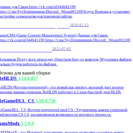
анные для Связи.https://vk.com/id344641190
ttps://t.me/SysTemmmmmm Discord: Wizard#2169Услуга Помощь в установке/
астройке серверов/модов/плагинов/сайтов.
2026-07-13
GameCMS Установка Настройка
ameCMS (Game Content Management System) Данные для Связи.
ttps://vk.com/id344641190 https://t.me/SysTemmmmmm Discord: Wizard#2169
2025-07-02
Обнова Фиксы на сайте.
справили Почту всех приходит, Очистили базу от кометов, Мусорных файлов,
альше будем работать по файлам.
Основа для вашей сборки
ReHLDS
3.14.0.857
eHLDS (Reverse-engineered) - это новый шаг вперед, который дает второе
ыхание нашим серверам. ReHLDS работает в 2 раза быстрей, чем HLDS.
ReGameDLL_CS
5.28.0.756
eGameDLL_CS, Reverse-engineered mod CS - Улучшенная замена серверной
иблиотеки CS 1.6, расширяющая возможности игрового процесса.
AmxModx
5.2.9.4
MXModX - это Metamod дополнение, которое позволяет создавать новые