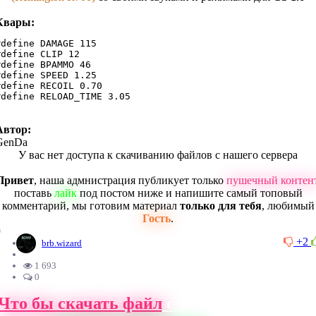
Квары:
#define DAMAGE 115

#define CLIP 12

#define BPAMMO 46

#define SPEED 1.25

#define RECOIL 0.70

#define RELOAD_TIME 3.05
Автор:
GenDa
У вас нет доступа к скачиванию файлов с нашего сервера
Привет
, наша адмнистрация публикует только
пушечный контен
поставь
лайк
под постом ниже и напишите самый топовый
комментарий, мы готовим материал
только для тебя
, любимый
Гость
.
0
+2
brb.wizard
1 693
0
Что бы скачать файл
с нашего сайта, ва