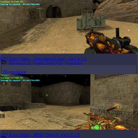
[ZP] Extra Items - Newcomen Expert для CS 1.6
Все для CS 1.6
/
Zombie Plague [4.3]
/
Extra items
Подробнее
[ZP] Extra Items - M249 Phoenix для CS 1.6