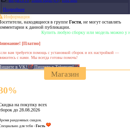
Все для CS 1.6
/
Zombie Plague [4.3]
/
Extra items
Подробнее
Информация
Посетители, находящиеся в группе
Гости
, не могут оставлять
комментарии к данной публикации.
Купить любую сборку или модель можно у нас в м
Внимание! [Платно]
сли вам требуется помощь с установкой сборок и их настройкой —
вяжитесь с нами. Мы всегда готовы помочь!
Пишите в VK!
Пишите в Telegram!
Магазин
30
%
Скидка на покупку всех
сборок до 28.08.2026
Время рандомных скидок.
Специально для тебя -
Гость