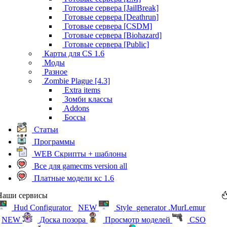
Готовые сервера [JailBreak]
Готовые сервера [Deathrun]
Готовые сервера [CSDM]
Готовые сервера [Biohazard]
Готовые сервера [Public]
Карты для CS 1.6
Моды
Разное
Zombie Plague [4.3]
Extra items
Зомби классы
Addons
Боссы
Статьи
Программы
WEB Скрипты + шаблоны
Все для gamecms version all
Платные модели кс 1.6
Наши сервисы
Hud Configurator
NEW
Style_generator .MurLemur
NEW
Доска позора
Просмотр моделей
CSO