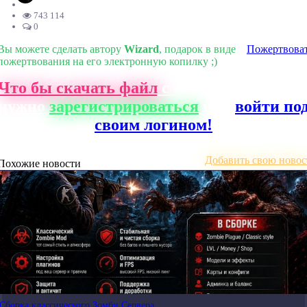
743 114
0
Вы можете сделать автору
Wizard
, подарок в виде
Пожертвова
пожертвования на его электронную копилку ;)
Что бы скачать файл
с нашего сайта, ва
нужно
зарегистрироваться
или
войти по
своим логином!
Добавить свою новос
Похожие новости
Сборка классического Зомби Сервера