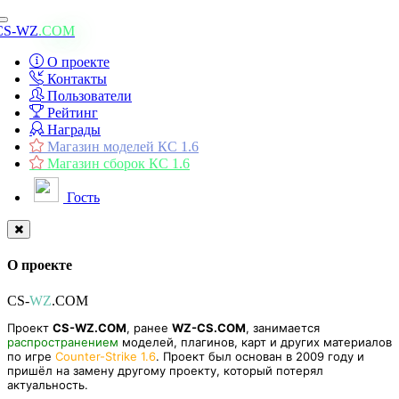
Toggle
CS-WZ
.COM
navigation
О проекте
Контакты
Пользователи
Рейтинг
Награды
Магазин моделей КС 1.6
Магазин сборок КС 1.6
Гость
О проекте
CS-
WZ
.COM
Проект
CS-WZ.COM
, ранее
WZ-CS.COM
, занимается
распространением
моделей, плагинов, карт и других материалов
по игре
Counter-Strike 1.6
. Проект был основан в 2009 году и
пришёл на замену другому проекту, который потерял
актуальность.