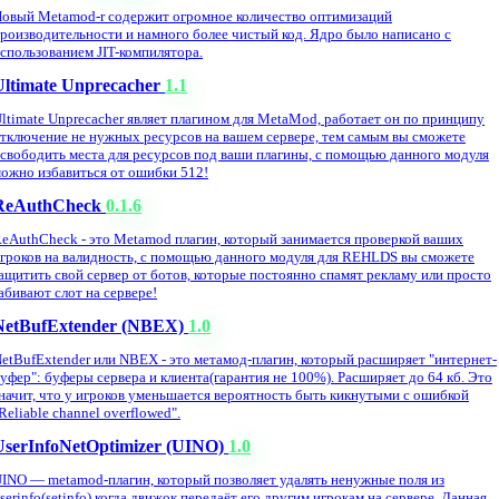
овый Metamod-r содержит огромное количество оптимизаций
роизводительности и намного более чистый код. Ядро было написано с
спользованием JIT-компилятора.
Ultimate Unprecacher
1.1
ltimate Unprecacher являет плагином для MetaMod, работает он по принципу
тключение не нужных ресурсов на вашем сервере, тем самым вы сможете
свободить места для ресурсов под ваши плагины, с помощью данного модуля
ожно избавиться от ошибки 512!
ReAuthCheck
0.1.6
eAuthCheck - это Metamod плагин, который занимается проверкой ваших
гроков на валидность, с помощью данного модуля для REHLDS вы сможете
ащитить свой сервер от ботов, которые постоянно спамят рекламу или просто
абивают слот на сервере!
NetBufExtender (NBEX)
1.0
etBufExtender или NBEX - это метамод-плагин, который расширяет "интернет-
уфер": буферы сервера и клиента(гарантия не 100%). Расширяет до 64 кб. Это
начит, что у игроков уменьшается вероятность быть кикнутыми с ошибкой
Reliable channel overflowed".
UserInfoNetOptimizer (UINO)
1.0
INO — metamod-плагин, который позволяет удалять ненужные поля из
serinfo(setinfo) когда движок передаёт его другим игрокам на сервере. Данная