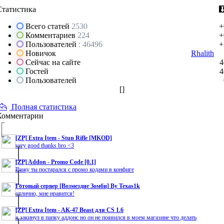
Статистика
Всего статей
2530
+
Комментариев
224
+
Пользователей
: 46496
+
Новичок
Rhalith
Сейчас на сайте
4
Гостей
4
Пользователей
[
]
Полная статистика
Комментарии
[ZP] Extra Item - Stun Rifle [MKOD]
very good thanks bro <3
[ZP] Addon - Promo Code [0.1]
Вижу ты постарался с промо кодами в конфиге
Готовый сервер [Возмездие Зомби] By Texas1k
отлично, мне нравится!
[ZP] Extra Item - AK-47 Beast для CS 1.6
я закинул в папку аддонс но он не появился в моем магазине что делать