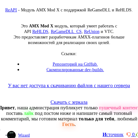
ReAPI
- Модуль AMX Mod X с поддержкой ReGameDLL и ReHLDS.
Это
AMX Mod X
модуль, который умеет работать с
API
ReHLDS
,
ReGameDLL_CS
,
ReUnion
и VTC.
Это предоставляет разработчикам AMXX-плагинов больше
возможностей для реализации своих целей.
Ссылки:
Репозиторий на GitHub.
Скомпилированные dev-builds.
У вас нет доступа к скачиванию файлов с нашего сервера
Скачать с зеркала
Привет
, наша адмнистрация публикует только
пушечный контен
поставь
лайк
под постом ниже и напишите самый топовый
комментарий, мы готовим материал
только для тебя
, любимый
Гость
.
0
И
сточник
0
Wizard