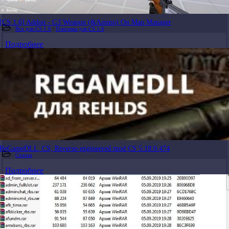
[CS 1.6] Addon - G3 Weapon (&Ammo) On Map Manager
Все для CS 1.6
/
Плагины для CS 1.6
Подробнее
ReGameDLL_CS, Reverse-engineered mod CS 5.18.0.474
Статьи
Подробнее