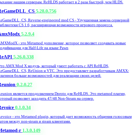
ыхание нашим серверам. ReHLDS работает в 2 раза быстрей, чем HLDS.
ReGameDLL_CS
5.28.0.756
eGameDLL_CS, Reverse-engineered mod CS - Улучшенная замена серверной
иблиотеки CS 1.6, расширяющая возможности игрового процесса.
AmxModx
5.2.9.4
MXModX - это Metamod дополнение, которое позволяет создавать новые
одификации для Half-Life на языке Pawn
ReAPI
5.26.0.338
то AMX Mod X модуль, который умеет работать с API ReHLDS,
eGameDLL_CS, ReUnion и VTC. Это предоставляет разработчикам AMXX-
лагинов больше возможностей для реализации своих целей.
Reunion
0.2.0.27
eunion является продолжением Dproto для ReHLDS. Это metamod плагин,
оторый позволяет заходить 47/48 Non-Steam на сервер.
Revoice
0.1.0.34
evoice - это Metamod plugin, который дает возможность общения голосовым
атом между non-steam и steam клиентами.
Metamod-r
1.3.0.149