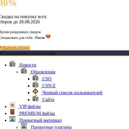
30
%
Скидка на покупку всех
сборок до 28.08.2026
Время рандомных скидок.
Специально для тебя -
Гость
Выбрать сборку
Все цены указаны с учетом скидки
Новости
Обновления
CSO
CSN:Z
Черный список пользователей
Сайта
VIP файлы
PREMIUM файлы
Приватный материал
Приватные плагины