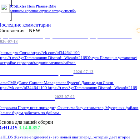
[CS]Extra Item Plasma-Rifle
слишком хорошое оружие автору спасибо
Последние комментарии
Обновления
NEW
Профессиональные услуги по CS 1.6 / серверным системам
026-07-13
анные для Связи.https://vk.com/id344641190
ttps://t.me/SysTemmmmmm Discord: Wizard#2169Услуга Помощь в установке/
астройке серверов/модов/плагинов/сайтов.
2026-07-13
GameCMS Установка Настройка
ameCMS (Game Content Management System) Данные для Связи.
ttps://vk.com/id344641190 https://t.me/SysTemmmmmm Discord: Wizard#2169
2025-07-02
Обнова Фиксы на сайте.
справили Почту всех приходит, Очистили базу от кометов, Мусорных файлов,
альше будем работать по файлам.
Основа для вашей сборки
ReHLDS
3.14.0.857
eHLDS (Reverse-engineered) - это новый шаг вперед, который дает второе