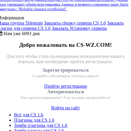
ера уменьшает объём передаваемых данных и немного сокращает шанс быть
икнутым с "Reliable channel overflowed".
Информация
Наша группа Telegram
Заказать сборку сервера CS 1.6
Заказать
плагин для сервера CS 1.6
Заказать Установку сервера
Нам уже 6093 дня
Добро пожаловать на CS-WZ.COM!
Для того чтобы стать полноценным пользователем нашего
портала, вам необходимо пройти регистрацию.
Зарегистрироваться
Создайте собственную учетную запись!
Пройти регистрацию
Авторизоваться
Уже зарегистрированны? А ну-ка живо авторизуйтесь!
Войти на сайт
Всё для CS 1.6
Плагины для CS 1.6
Зомби плагины для CS 1.6
Зомби классы для CS 1.6