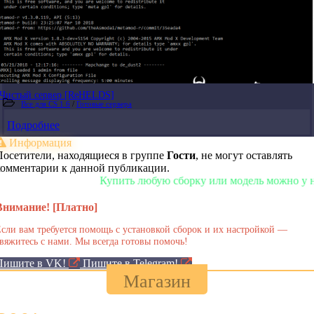
Чистый сервер [ReHELDS]
Все для CS 1.6
/
Готовые сервера
Подробнее
Информация
Посетители, находящиеся в группе
Гости
, не могут оставлять
комментарии к данной публикации.
Купить любую сборку или модель можно у нас в м
Внимание! [Платно]
сли вам требуется помощь с установкой сборок и их настройкой —
вяжитесь с нами. Мы всегда готовы помочь!
Пишите в VK!
Пишите в Telegram!
Магазин