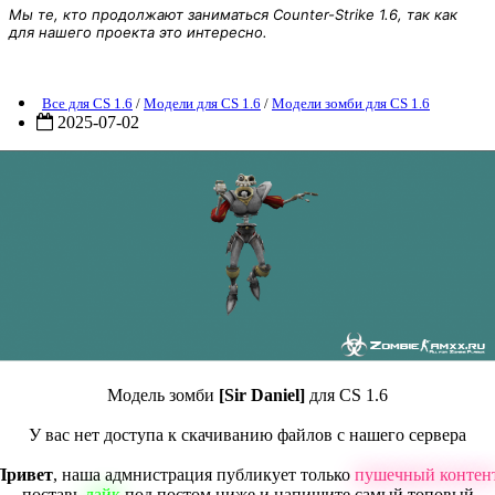
Мы те, кто продолжают заниматься Counter-Strike 1.6, так как
для нашего проекта это интересно.
одель зомби [Sir Daniel] для CS 1.6
Все для CS 1.6
/
Модели для CS 1.6
/
Модели зомби для CS 1.6
2025-07-02
Модель зомби
[Sir Daniel]
для CS 1.6
У вас нет доступа к скачиванию файлов с нашего сервера
Привет
, наша адмнистрация публикует только
пушечный контен
поставь
лайк
под постом ниже и напишите самый топовый