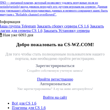
INO — metamod-плагин, который позволяет удалять ненужные поля из
serinfo(setinfo) когда движок передаёт его другим игрокам на сервере. Данная
ера уменьшает объём передаваемых данных и немного сокращает шанс быть
икнутым с "Reliable channel overflowed".
Информация
Наша группа Telegram
Заказать сборку сервера CS 1.6
Заказать
плагин для сервера CS 1.6
Заказать Установку сервера
Нам уже 6093 дня
Добро пожаловать на CS-WZ.COM!
Для того чтобы стать полноценным пользователем нашего
портала, вам необходимо пройти регистрацию.
Зарегистрироваться
Создайте собственную учетную запись!
Пройти регистрацию
Авторизоваться
Уже зарегистрированны? А ну-ка живо авторизуйтесь!
Войти на сайт
Всё для CS 1.6
Плагины для CS 1.6