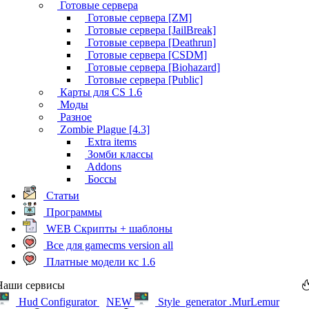
Готовые сервера
Готовые сервера [ZM]
Готовые сервера [JailBreak]
Готовые сервера [Deathrun]
Готовые сервера [CSDM]
Готовые сервера [Biohazard]
Готовые сервера [Public]
Карты для CS 1.6
Моды
Разное
Zombie Plague [4.3]
Extra items
Зомби классы
Addons
Боссы
Статьи
Программы
WEB Скрипты + шаблоны
Все для gamecms version all
Платные модели кс 1.6
Наши сервисы
Hud Configurator
NEW
Style_generator .MurLemur