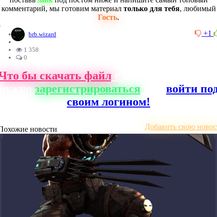
комментарий, мы готовим материал
только для тебя
, любимый
Гость
.
0
+1
brb.wizard
1 358
0
Что бы скачать файл
с нашего сайта, ва
нужно
зарегистрироваться
или
войти по
своим логином!
Добавить свою новос
Похожие новости