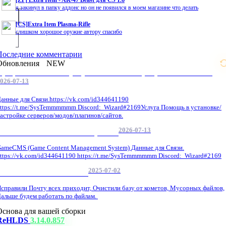
[ZP] Extra Item - AK-47 Beast для CS 1.6
я закинул в папку аддонс но он не появился в моем магазине что делать
[CS]Extra Item Plasma-Rifle
слишком хорошое оружие автору спасибо
Последние комментарии
Обновления
NEW
Профессиональные услуги по CS 1.6 / серверным системам
026-07-13
анные для Связи.https://vk.com/id344641190
ttps://t.me/SysTemmmmmm Discord: Wizard#2169Услуга Помощь в установке/
астройке серверов/модов/плагинов/сайтов.
2026-07-13
GameCMS Установка Настройка
ameCMS (Game Content Management System) Данные для Связи.
ttps://vk.com/id344641190 https://t.me/SysTemmmmmm Discord: Wizard#2169
2025-07-02
Обнова Фиксы на сайте.
справили Почту всех приходит, Очистили базу от кометов, Мусорных файлов,
альше будем работать по файлам.
Основа для вашей сборки
ReHLDS
3.14.0.857