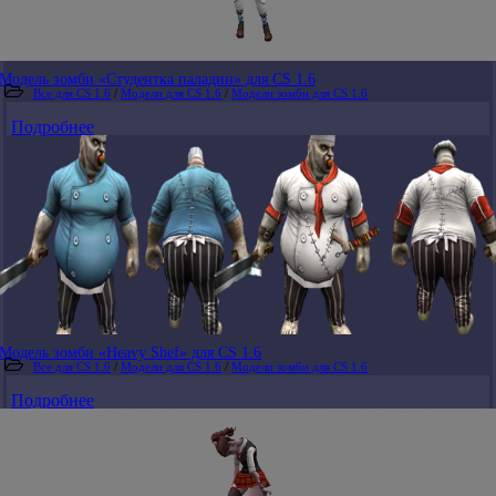
Модель зомби «Студентка паладин» для CS 1.6
Все для CS 1.6
/
Модели для CS 1.6
/
Модели зомби для CS 1.6
Подробнее
Модель зомби «Heavy Shef» для CS 1.6
Все для CS 1.6
/
Модели для CS 1.6
/
Модели зомби для CS 1.6
Подробнее