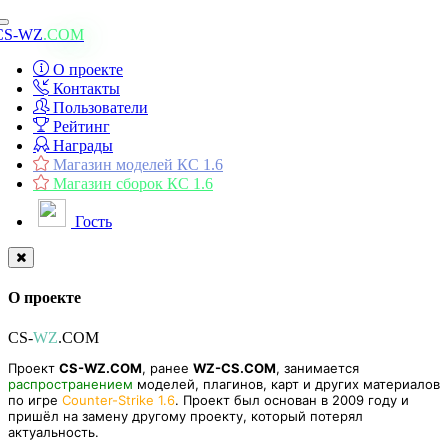
Toggle
CS-WZ
.COM
navigation
О проекте
Контакты
Пользователи
Рейтинг
Награды
Магазин моделей КС 1.6
Магазин сборок КС 1.6
Гость
О проекте
CS-
WZ
.COM
Проект
CS-WZ.COM
, ранее
WZ-CS.COM
, занимается
распространением
моделей, плагинов, карт и других материалов
по игре
Counter-Strike 1.6
. Проект был основан в 2009 году и
пришёл на замену другому проекту, который потерял
актуальность.