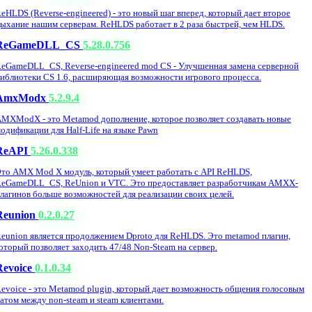
eHLDS (Reverse-engineered) - это новый шаг вперед, который дает второе
ыхание нашим серверам. ReHLDS работает в 2 раза быстрей, чем HLDS.
ReGameDLL_CS
5.28.0.756
eGameDLL_CS, Reverse-engineered mod CS - Улучшенная замена серверной
иблиотеки CS 1.6, расширяющая возможности игрового процесса.
AmxModx
5.2.9.4
MXModX - это Metamod дополнение, которое позволяет создавать новые
одификации для Half-Life на языке Pawn
ReAPI
5.26.0.338
то AMX Mod X модуль, который умеет работать с API ReHLDS,
eGameDLL_CS, ReUnion и VTC. Это предоставляет разработчикам AMXX-
лагинов больше возможностей для реализации своих целей.
Reunion
0.2.0.27
eunion является продолжением Dproto для ReHLDS. Это metamod плагин,
оторый позволяет заходить 47/48 Non-Steam на сервер.
Revoice
0.1.0.34
evoice - это Metamod plugin, который дает возможность общения голосовым
атом между non-steam и steam клиентами.