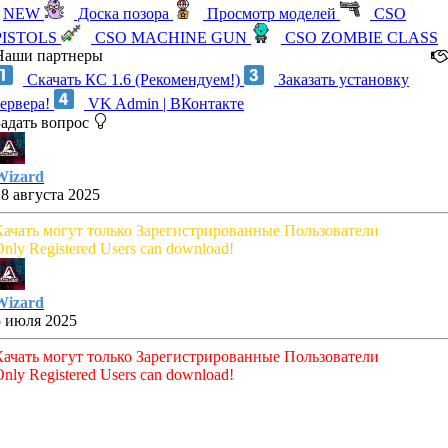
NEW
Доска позора
Просмотр моделей
CSO
PISTOLS
CSO MACHINE GUN
CSO ZOMBIE CLASS
Наши партнеры
Скачать КС 1.6 (Рекомендуем!)
Заказать установку
сервера!
VK Admin | ВКонтакте
Задать вопрос
Wizard
28 августа 2025
Качать могут только Зарегистрированные Пользователи
nly Registered Users can download!
Wizard
5 июля 2025
Качать могут только Зарегистрированные Пользователи
nly Registered Users can download!