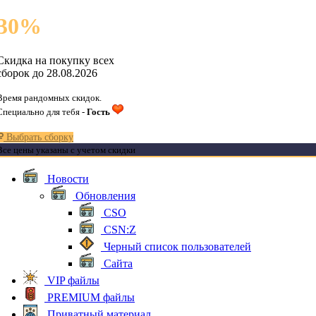
30
%
Скидка на покупку всех
сборок до 28.08.2026
Время рандомных скидок.
Специально для тебя -
Гость
Выбрать сборку
Все цены указаны с учетом скидки
Новости
Обновления
CSO
CSN:Z
Черный список пользователей
Сайта
VIP файлы
PREMIUM файлы
Приватный материал