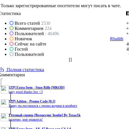
Только зарегистрированные посетители могут писать в чате.
Статистика
Всего статей
2530
+
Комментариев
224
+
Пользователей
: 46496
+
Новичок
Rhalith
Сейчас на сайте
4
Гостей
4
Пользователей
[
]
Полная статистика
Комментарии
[ZP] Extra Item - Stun Rifle [MKOD]
very good thanks bro <3
[ZP] Addon - Promo Code [0.1]
Вижу ты постарался с промо кодами в конфиге
Готовый сервер [Возмездие Зомби] By Texas1k
отлично, мне нравится!