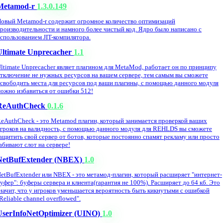
Metamod-r
1.3.0.149
овый Metamod-r содержит огромное количество оптимизаций
роизводительности и намного более чистый код. Ядро было написано с
спользованием JIT-компилятора.
Ultimate Unprecacher
1.1
ltimate Unprecacher являет плагином для MetaMod, работает он по принципу
тключение не нужных ресурсов на вашем сервере, тем самым вы сможете
свободить места для ресурсов под ваши плагины, с помощью данного модуля
ожно избавиться от ошибки 512!
ReAuthCheck
0.1.6
eAuthCheck - это Metamod плагин, который занимается проверкой ваших
гроков на валидность, с помощью данного модуля для REHLDS вы сможете
ащитить свой сервер от ботов, которые постоянно спамят рекламу или просто
абивают слот на сервере!
NetBufExtender (NBEX)
1.0
etBufExtender или NBEX - это метамод-плагин, который расширяет "интернет-
уфер": буферы сервера и клиента(гарантия не 100%). Расширяет до 64 кб. Это
начит, что у игроков уменьшается вероятность быть кикнутыми с ошибкой
Reliable channel overflowed".
UserInfoNetOptimizer (UINO)
1.0