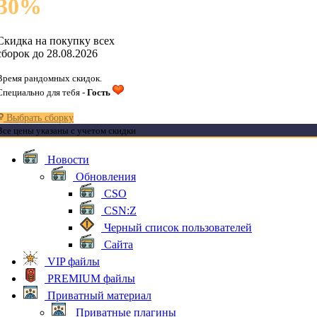
30
%
Скидка на покупку всех
сборок до 28.08.2026
Время рандомных скидок.
Специально для тебя -
Гость
Выбрать сборку
Все цены указаны с учетом скидки
Новости
Обновления
CSO
CSN:Z
Черный список пользователей
Сайта
VIP файлы
PREMIUM файлы
Приватный материал
Приватные плагины