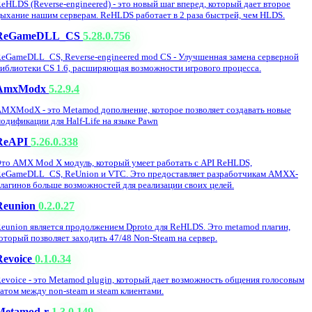
eHLDS (Reverse-engineered) - это новый шаг вперед, который дает второе
ыхание нашим серверам. ReHLDS работает в 2 раза быстрей, чем HLDS.
ReGameDLL_CS
5.28.0.756
eGameDLL_CS, Reverse-engineered mod CS - Улучшенная замена серверной
иблиотеки CS 1.6, расширяющая возможности игрового процесса.
AmxModx
5.2.9.4
MXModX - это Metamod дополнение, которое позволяет создавать новые
одификации для Half-Life на языке Pawn
ReAPI
5.26.0.338
то AMX Mod X модуль, который умеет работать с API ReHLDS,
eGameDLL_CS, ReUnion и VTC. Это предоставляет разработчикам AMXX-
лагинов больше возможностей для реализации своих целей.
Reunion
0.2.0.27
eunion является продолжением Dproto для ReHLDS. Это metamod плагин,
оторый позволяет заходить 47/48 Non-Steam на сервер.
Revoice
0.1.0.34
evoice - это Metamod plugin, который дает возможность общения голосовым
атом между non-steam и steam клиентами.
Metamod-r
1.3.0.149