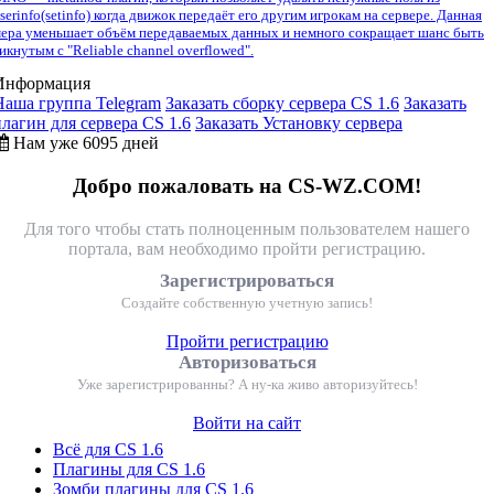
serinfo(setinfo) когда движок передаёт его другим игрокам на сервере. Данная
ера уменьшает объём передаваемых данных и немного сокращает шанс быть
икнутым с "Reliable channel overflowed".
Информация
Наша группа Telegram
Заказать сборку сервера CS 1.6
Заказать
плагин для сервера CS 1.6
Заказать Установку сервера
Нам уже 6095 дней
Добро пожаловать на CS-WZ.COM!
Для того чтобы стать полноценным пользователем нашего
портала, вам необходимо пройти регистрацию.
Зарегистрироваться
Создайте собственную учетную запись!
Пройти регистрацию
Авторизоваться
Уже зарегистрированны? А ну-ка живо авторизуйтесь!
Войти на сайт
Всё для CS 1.6
Плагины для CS 1.6
Зомби плагины для CS 1.6