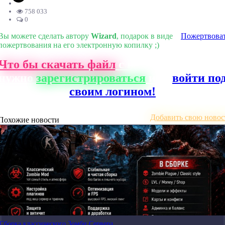
758 033
0
Вы можете сделать автору
Wizard
, подарок в виде
Пожертвова
пожертвования на его электронную копилку ;)
Что бы скачать файл
с нашего сайта, ва
нужно
зарегистрироваться
или
войти по
своим логином!
Добавить свою новос
Похожие новости
Сборка классического Зомби Сервера