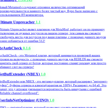
овый Metamod-r содержит огромное количество оптимизаций
роизводительности и намного более чистый код. Ядро было написано с
спользованием JIT-компилятора.
Ultimate Unprecacher
1.1
ltimate Unprecacher являет плагином для MetaMod, работает он по принципу
тключение не нужных ресурсов на вашем сервере, тем самым вы сможете
свободить места для ресурсов под ваши плагины, с помощью данного модуля
ожно избавиться от ошибки 512!
ReAuthCheck
0.1.6
eAuthCheck - это Metamod плагин, который занимается проверкой ваших
гроков на валидность, с помощью данного модуля для REHLDS вы сможете
ащитить свой сервер от ботов, которые постоянно спамят рекламу или просто
абивают слот на сервере!
NetBufExtender (NBEX)
1.0
etBufExtender или NBEX - это метамод-плагин, который расширяет "интернет-
уфер": буферы сервера и клиента(гарантия не 100%). Расширяет до 64 кб. Это
начит, что у игроков уменьшается вероятность быть кикнутыми с ошибкой
Reliable channel overflowed".
UserInfoNetOptimizer (UINO)
1.0
INO — metamod-плагин, который позволяет удалять ненужные поля из