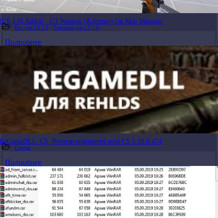
[CS 1.6] Addon - G3 Weapon (&Ammo) On Map Manager
Все для CS 1.6
/
Плагины для CS 1.6
Подробнее
ReGameDLL_CS, Reverse-engineered mod CS 5.18.0.474
Статьи
Подробнее