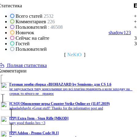
Статистика
Всего статей
2532
+
Комментариев
226
+
Пользователей
: 46508
+
Новичок
shadow123
Сейчас на сайте
3
Гостей
3
Пользователей
[
NeKtO
]
Полная статистика
Комментарии
Готовая зомби сборка «BIOHAZARD by Semisem» для CS 1.6
не запускається типу консольпише що всі плагіна працюють а коли заходжу на
сервак то нічого не працює
[CSO] Обновление игры Counter Strike Online от (11.07.2019)
adaadadghavbt «Great stuff! Thanks for the informative post and
[ZP] Extra Item - Stun Rifle [MKOD]
very good thanks bro <3
[ZP] Addon - Promo Code [0.1]