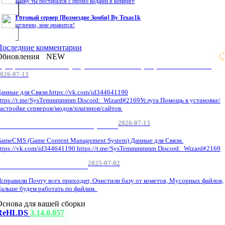
Вижу ты постарался с промо кодами в конфиге
Готовый сервер [Возмездие Зомби] By Texas1k
отлично, мне нравится!
Последние комментарии
Обновления
NEW
Профессиональные услуги по CS 1.6 / серверным системам
026-07-13
анные для Связи.https://vk.com/id344641190
ttps://t.me/SysTemmmmmm Discord: Wizard#2169Услуга Помощь в установке/
астройке серверов/модов/плагинов/сайтов.
2026-07-13
GameCMS Установка Настройка
ameCMS (Game Content Management System) Данные для Связи.
ttps://vk.com/id344641190 https://t.me/SysTemmmmmm Discord: Wizard#2169
2025-07-02
Обнова Фиксы на сайте.
справили Почту всех приходит, Очистили базу от кометов, Мусорных файлов,
альше будем работать по файлам.
Основа для вашей сборки
ReHLDS
3.14.0.857