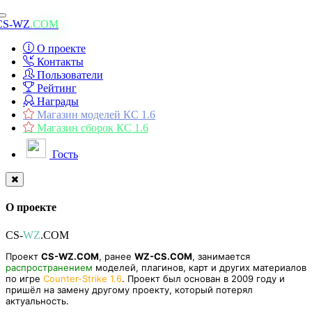
Toggle
CS-WZ
.COM
navigation
О проекте
Контакты
Пользователи
Рейтинг
Награды
Магазин моделей КС 1.6
Магазин сборок КС 1.6
Гость
О проекте
CS-
WZ
.COM
Проект
CS-WZ.COM
, ранее
WZ-CS.COM
, занимается
распространением
моделей, плагинов, карт и других материалов
по игре
Counter-Strike 1.6
. Проект был основан в 2009 году и
пришёл на замену другому проекту, который потерял
актуальность.