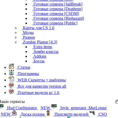
Готовые сервера [JailBreak]
Готовые сервера [Deathrun]
Готовые сервера [CSDM]
Готовые сервера [Biohazard]
Готовые сервера [Public]
Карты для CS 1.6
Моды
Разное
Zombie Plague [4.3]
Extra items
Зомби классы
Addons
Боссы
Статьи
Программы
WEB Скрипты + шаблоны
Все для gamecms version all
Платные модели кс 1.6
Наши сервисы
Hud Configurator
NEW
Style_generator .MurLemur
NEW
Доска позора
Просмотр моделей
CSO