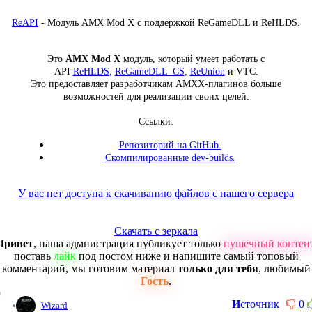
ReAPI
- Модуль AMX Mod X с поддержкой ReGameDLL и ReHLDS.
Это
AMX Mod X
модуль, который умеет работать с
API
ReHLDS
,
ReGameDLL_CS
,
ReUnion
и VTC.
Это предоставляет разработчикам AMXX-плагинов больше
возможностей для реализации своих целей.
Ссылки:
Репозиторий на GitHub.
Скомпилированные dev-builds.
У вас нет доступа к скачиванию файлов с нашего сервера
Скачать с зеркала
Привет
, наша адмнистрация публикует только
пушечный контен
поставь
лайк
под постом ниже и напишите самый топовый
комментарий, мы готовим материал
только для тебя
, любимый
Гость
.
0
И
сточник
0
Wizard