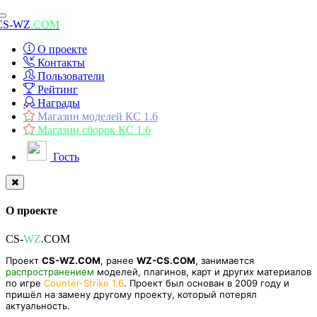
Toggle
CS-WZ
.COM
navigation
О проекте
Контакты
Пользователи
Рейтинг
Награды
Магазин моделей КС 1.6
Магазин сборок КС 1.6
Гость
О проекте
CS-
WZ
.COM
Проект
CS-WZ.COM
, ранее
WZ-CS.COM
, занимается
распространением
моделей, плагинов, карт и других материалов
по игре
Counter-Strike 1.6
. Проект был основан в 2009 году и
пришёл на замену другому проекту, который потерял
актуальность.