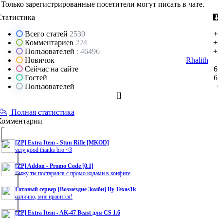
Только зарегистрированные посетители могут писать в чате.
Статистика
Всего статей
2530
+
Комментариев
224
+
Пользователей
: 46496
+
Новичок
Rhalith
Сейчас на сайте
6
Гостей
6
Пользователей
[
]
Полная статистика
Комментарии
[ZP] Extra Item - Stun Rifle [MKOD]
very good thanks bro <3
[ZP] Addon - Promo Code [0.1]
Вижу ты постарался с промо кодами в конфиге
Готовый сервер [Возмездие Зомби] By Texas1k
отлично, мне нравится!
[ZP] Extra Item - AK-47 Beast для CS 1.6