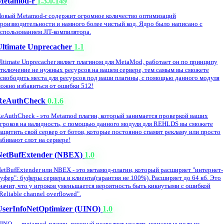
Metamod-r
1.3.0.149
овый Metamod-r содержит огромное количество оптимизаций
роизводительности и намного более чистый код. Ядро было написано с
спользованием JIT-компилятора.
Ultimate Unprecacher
1.1
ltimate Unprecacher являет плагином для MetaMod, работает он по принципу
тключение не нужных ресурсов на вашем сервере, тем самым вы сможете
свободить места для ресурсов под ваши плагины, с помощью данного модуля
ожно избавиться от ошибки 512!
ReAuthCheck
0.1.6
eAuthCheck - это Metamod плагин, который занимается проверкой ваших
гроков на валидность, с помощью данного модуля для REHLDS вы сможете
ащитить свой сервер от ботов, которые постоянно спамят рекламу или просто
абивают слот на сервере!
NetBufExtender (NBEX)
1.0
etBufExtender или NBEX - это метамод-плагин, который расширяет "интернет-
уфер": буферы сервера и клиента(гарантия не 100%). Расширяет до 64 кб. Это
начит, что у игроков уменьшается вероятность быть кикнутыми с ошибкой
Reliable channel overflowed".
UserInfoNetOptimizer (UINO)
1.0
INO — metamod-плагин, который позволяет удалять ненужные поля из