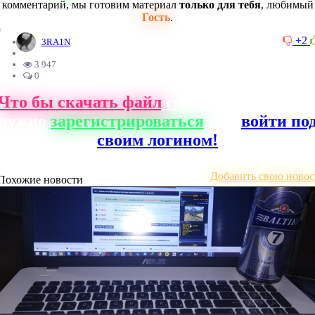
комментарий, мы готовим материал
только для тебя
, любимый
Гость
.
0
+2
3RA1N
3 947
0
Что бы скачать файл
с нашего сайта, ва
нужно
зарегистрироваться
или
войти по
своим логином!
Добавить свою новос
Похожие новости