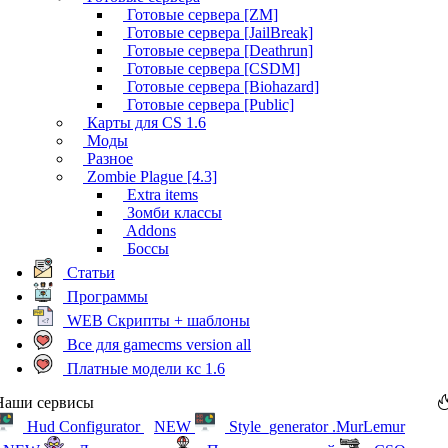
Готовые сервера [ZM]
Готовые сервера [JailBreak]
Готовые сервера [Deathrun]
Готовые сервера [CSDM]
Готовые сервера [Biohazard]
Готовые сервера [Public]
Карты для CS 1.6
Моды
Разное
Zombie Plague [4.3]
Extra items
Зомби классы
Addons
Боссы
Статьи
Программы
WEB Скрипты + шаблоны
Все для gamecms version all
Платные модели кс 1.6
Наши сервисы
Hud Configurator
NEW
Style_generator .MurLemur