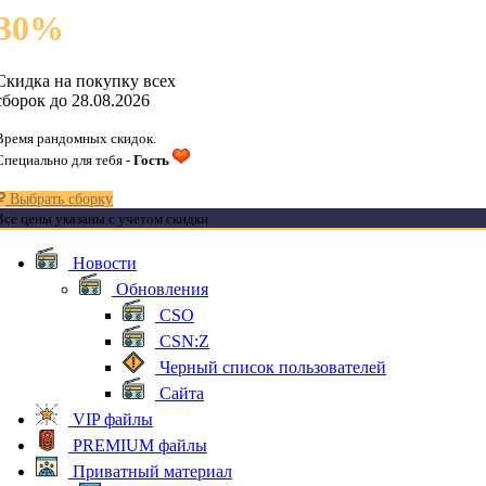
30
%
Скидка на покупку всех
сборок до 28.08.2026
Время рандомных скидок.
Специально для тебя -
Гость
Выбрать сборку
Все цены указаны с учетом скидки
Новости
Обновления
CSO
CSN:Z
Черный список пользователей
Сайта
VIP файлы
PREMIUM файлы
Приватный материал