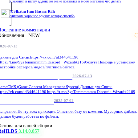
я закинул в папку аддонс но он не появился в моем магазине что делать
[CS]Extra Item Plasma-Rifle
слишком хорошое оружие автору спасибо
Последние комментарии
Обновления
NEW
Профессиональные услуги по CS 1.6 / серверным системам
026-07-13
анные для Связи.https://vk.com/id344641190
ttps://t.me/SysTemmmmmm Discord: Wizard#2169Услуга Помощь в установке/
астройке серверов/модов/плагинов/сайтов.
2026-07-13
GameCMS Установка Настройка
ameCMS (Game Content Management System) Данные для Связи.
ttps://vk.com/id344641190 https://t.me/SysTemmmmmm Discord: Wizard#2169
2025-07-02
Обнова Фиксы на сайте.
справили Почту всех приходит, Очистили базу от кометов, Мусорных файлов,
альше будем работать по файлам.
Основа для вашей сборки
ReHLDS
3.14.0.857