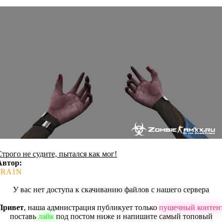
Строго не судите, пытался как мог!
Автор:
3RA1N
У вас нет доступа к скачиванию файлов с нашего сервера
Привет
, наша адмнистрация публикует только
пушечный контен
поставь
лайк
под постом ниже и напишите самый топовый