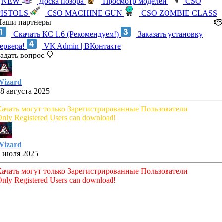
NEW
Доска позора
Просмотр моделей
CSO
PISTOLS
CSO MACHINE GUN
CSO ZOMBIE CLASS
Наши партнеры
Скачать КС 1.6 (Рекомендуем!)
Заказать установку
сервера!
VK Admin | ВКонтакте
Задать вопрос
Wizard
28 августа 2025
Качать могут только Зарегистрированные Пользователи
nly Registered Users can download!
Wizard
5 июля 2025
Качать могут только Зарегистрированные Пользователи
nly Registered Users can download!