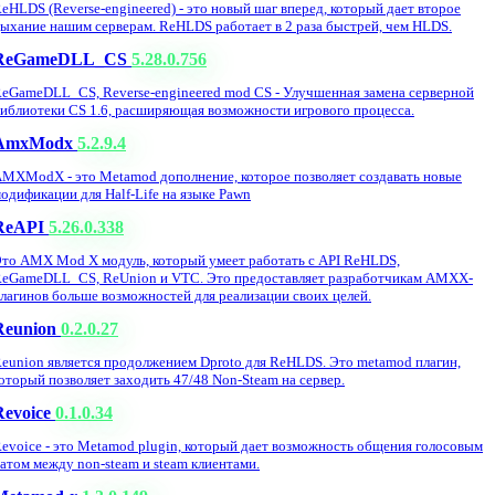
eHLDS (Reverse-engineered) - это новый шаг вперед, который дает второе
ыхание нашим серверам. ReHLDS работает в 2 раза быстрей, чем HLDS.
ReGameDLL_CS
5.28.0.756
eGameDLL_CS, Reverse-engineered mod CS - Улучшенная замена серверной
иблиотеки CS 1.6, расширяющая возможности игрового процесса.
AmxModx
5.2.9.4
MXModX - это Metamod дополнение, которое позволяет создавать новые
одификации для Half-Life на языке Pawn
ReAPI
5.26.0.338
то AMX Mod X модуль, который умеет работать с API ReHLDS,
eGameDLL_CS, ReUnion и VTC. Это предоставляет разработчикам AMXX-
лагинов больше возможностей для реализации своих целей.
Reunion
0.2.0.27
eunion является продолжением Dproto для ReHLDS. Это metamod плагин,
оторый позволяет заходить 47/48 Non-Steam на сервер.
Revoice
0.1.0.34
evoice - это Metamod plugin, который дает возможность общения голосовым
атом между non-steam и steam клиентами.