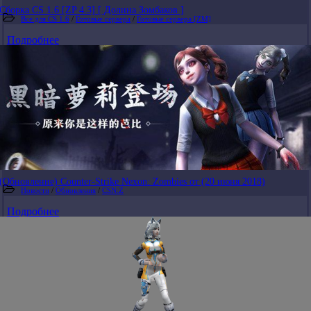
Сборка CS 1.6 [ZP 4.3] [ Долина Зомбаков ]
Все для CS 1.6
/
Готовые сервера
/
Готовые сервера [ZM]
Подробнее
(Обновление) Counter-Strike Nexon: Zombies от (20 июня 2018)
Новости
/
Обновления
/
CSN:Z
Подробнее