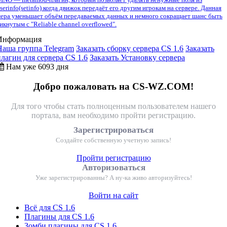
serinfo(setinfo) когда движок передаёт его другим игрокам на сервере. Данная
ера уменьшает объём передаваемых данных и немного сокращает шанс быть
икнутым с "Reliable channel overflowed".
Информация
Наша группа Telegram
Заказать сборку сервера CS 1.6
Заказать
плагин для сервера CS 1.6
Заказать Установку сервера
Нам уже 6093 дня
Добро пожаловать на CS-WZ.COM!
Для того чтобы стать полноценным пользователем нашего
портала, вам необходимо пройти регистрацию.
Зарегистрироваться
Создайте собственную учетную запись!
Пройти регистрацию
Авторизоваться
Уже зарегистрированны? А ну-ка живо авторизуйтесь!
Войти на сайт
Всё для CS 1.6
Плагины для CS 1.6
Зомби плагины для CS 1.6