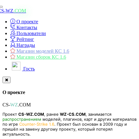
Toggle
CS-WZ
.COM
navigation
О проекте
Контакты
Пользователи
Рейтинг
Награды
Магазин моделей КС 1.6
Магазин сборок КС 1.6
Гость
О проекте
CS-
WZ
.COM
Проект
CS-WZ.COM
, ранее
WZ-CS.COM
, занимается
распространением
моделей, плагинов, карт и других материалов
по игре
Counter-Strike 1.6
. Проект был основан в 2009 году и
пришёл на замену другому проекту, который потерял
актуальность.