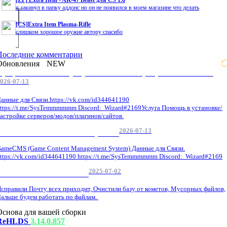
[ZP] Extra Item - AK-47 Beast для CS 1.6
я закинул в папку аддонс но он не появился в моем магазине что делать
[CS]Extra Item Plasma-Rifle
слишком хорошое оружие автору спасибо
Последние комментарии
Обновления
NEW
Профессиональные услуги по CS 1.6 / серверным системам
026-07-13
анные для Связи.https://vk.com/id344641190
ttps://t.me/SysTemmmmmm Discord: Wizard#2169Услуга Помощь в установке/
астройке серверов/модов/плагинов/сайтов.
2026-07-13
GameCMS Установка Настройка
ameCMS (Game Content Management System) Данные для Связи.
ttps://vk.com/id344641190 https://t.me/SysTemmmmmm Discord: Wizard#2169
2025-07-02
Обнова Фиксы на сайте.
справили Почту всех приходит, Очистили базу от кометов, Мусорных файлов,
альше будем работать по файлам.
Основа для вашей сборки
ReHLDS
3.14.0.857