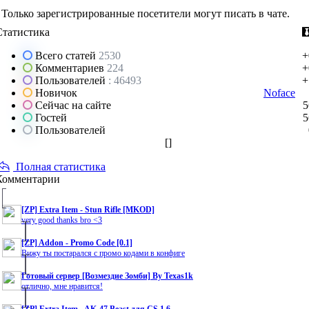
Только зарегистрированные посетители могут писать в чате.
Статистика
Всего статей
2530
+
Комментариев
224
+
Пользователей
: 46493
+
Новичок
Noface
Сейчас на сайте
5
Гостей
5
Пользователей
[
]
Полная статистика
Комментарии
[ZP] Extra Item - Stun Rifle [MKOD]
very good thanks bro <3
[ZP] Addon - Promo Code [0.1]
Вижу ты постарался с промо кодами в конфиге
Готовый сервер [Возмездие Зомби] By Texas1k
отлично, мне нравится!