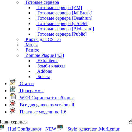
Готовые сервера
Готовые сервера [ZM]
Готовые сервера [JailBreak]
Готовые сервера [Deathrun]
Готовые сервера [CSDM]
Готовые сервера [Biohazard]
Готовые сервера [Public]
Карты для CS 1.6
Моды
Разное
Zombie Plague [4.3]
Extra items
Зомби классы
Addons
Боссы
Статьи
Программы
WEB Скрипты + шаблоны
Все для gamecms version all
Платные модели кс 1.6
Наши сервисы
Hud Configurator
NEW
Style_generator .MurLemur