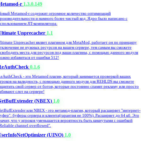
Metamod-r
1.3.0.149
овый Metamod-r содержит огромное количество оптимизаций
роизводительности и намного более чистый код. Ядро было написано с
спользованием JIT-компилятора.
Ultimate Unprecacher
1.1
ltimate Unprecacher являет плагином для MetaMod, работает он по принципу
тключение не нужных ресурсов на вашем сервере, тем самым вы сможете
свободить места для ресурсов под ваши плагины, с помощью данного модуля
ожно избавиться от ошибки 512!
ReAuthCheck
0.1.6
eAuthCheck - это Metamod плагин, который занимается проверкой ваших
гроков на валидность, с помощью данного модуля для REHLDS вы сможете
ащитить свой сервер от ботов, которые постоянно спамят рекламу или просто
абивают слот на сервере!
NetBufExtender (NBEX)
1.0
etBufExtender или NBEX - это метамод-плагин, который расширяет "интернет-
уфер": буферы сервера и клиента(гарантия не 100%). Расширяет до 64 кб. Это
начит, что у игроков уменьшается вероятность быть кикнутыми с ошибкой
Reliable channel overflowed".
UserInfoNetOptimizer (UINO)
1.0