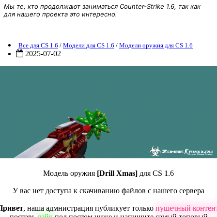
Мы те, кто продолжают заниматься Counter-Strike 1.6, так как
для нашего проекта это интересно.
Модель оружия [Drill Xmas] для CS 1.6
Все для CS 1.6
/
Модели для CS 1.6
/
Модели оружия для CS 1.6
2025-07-02
Модель оружия
[Drill Xmas]
для CS 1.6
У вас нет доступа к скачиванию файлов с нашего сервера
Привет
, наша адмнистрация публикует только
пушечный контен
поставь
лайк
под постом ниже и напишите самый топовый