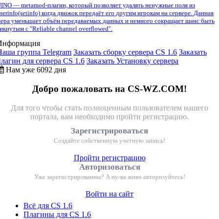
INO — metamod-плагин, который позволяет удалять ненужные поля из
serinfo(setinfo) когда движок передаёт его другим игрокам на сервере. Данная
ера уменьшает объём передаваемых данных и немного сокращает шанс быть
икнутым с "Reliable channel overflowed".
Информация
Наша группа Telegram
Заказать сборку сервера CS 1.6
Заказать
плагин для сервера CS 1.6
Заказать Установку сервера
Нам уже 6092 дня
Добро пожаловать на CS-WZ.COM!
Для того чтобы стать полноценным пользователем нашего
портала, вам необходимо пройти регистрацию.
Зарегистрироваться
Создайте собственную учетную запись!
Пройти регистрацию
Авторизоваться
Уже зарегистрированны? А ну-ка живо авторизуйтесь!
Войти на сайт
Всё для CS 1.6
Плагины для CS 1.6