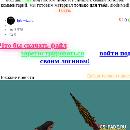
комментарий, мы готовим материал
только для тебя
, любимый
Гость
.
0
0
brb.wizard
3 578
0
Что бы скачать файл
с нашего сайта, ва
нужно
зарегистрироваться
или
войти по
своим логином!
Добавить свою новос
Похожие новости