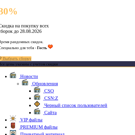
30
%
Скидка на покупку всех
сборок до 28.08.2026
Время рандомных скидок.
Специально для тебя -
Гость
Выбрать сборку
Все цены указаны с учетом скидки
Новости
Обновления
CSO
CSN:Z
Черный список пользователей
Сайта
VIP файлы
PREMIUM файлы
Приватный материал