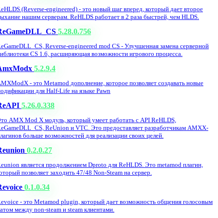
eHLDS (Reverse-engineered) - это новый шаг вперед, который дает второе
ыхание нашим серверам. ReHLDS работает в 2 раза быстрей, чем HLDS.
ReGameDLL_CS
5.28.0.756
eGameDLL_CS, Reverse-engineered mod CS - Улучшенная замена серверной
иблиотеки CS 1.6, расширяющая возможности игрового процесса.
AmxModx
5.2.9.4
MXModX - это Metamod дополнение, которое позволяет создавать новые
одификации для Half-Life на языке Pawn
ReAPI
5.26.0.338
то AMX Mod X модуль, который умеет работать с API ReHLDS,
eGameDLL_CS, ReUnion и VTC. Это предоставляет разработчикам AMXX-
лагинов больше возможностей для реализации своих целей.
Reunion
0.2.0.27
eunion является продолжением Dproto для ReHLDS. Это metamod плагин,
оторый позволяет заходить 47/48 Non-Steam на сервер.
Revoice
0.1.0.34
evoice - это Metamod plugin, который дает возможность общения голосовым
атом между non-steam и steam клиентами.