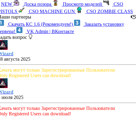
NEW
Доска позора
Просмотр моделей
CSO
PISTOLS
CSO MACHINE GUN
CSO ZOMBIE CLASS
Наши партнеры
Скачать КС 1.6 (Рекомендуем!)
Заказать установку
сервера!
VK Admin | ВКонтакте
Задать вопрос
Wizard
28 августа 2025
Качать могут только Зарегистрированные Пользователи
nly Registered Users can download!
Wizard
5 июля 2025
Качать могут только Зарегистрированные Пользователи
nly Registered Users can download!