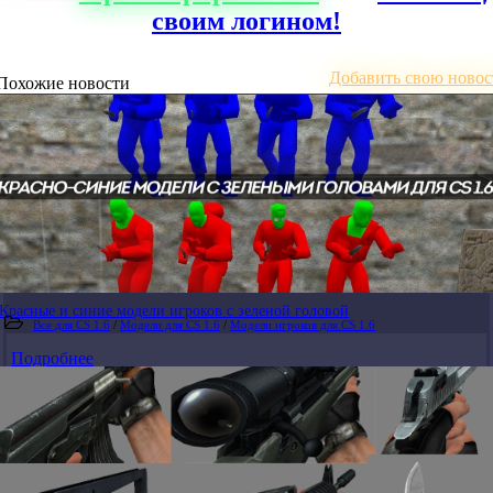
своим логином!
Добавить свою новос
Похожие новости
Красные и синие модели игроков с зеленой головой
Все для CS 1.6
/
Модели для CS 1.6
/
Модели игроков для CS 1.6
Подробнее