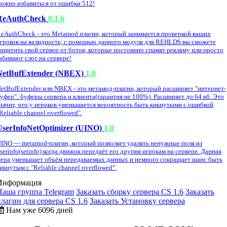
ожно избавиться от ошибки 512!
ReAuthCheck
0.1.6
eAuthCheck - это Metamod плагин, который занимается проверкой ваших
гроков на валидность, с помощью данного модуля для REHLDS вы сможете
ащитить свой сервер от ботов, которые постоянно спамят рекламу или просто
абивают слот на сервере!
NetBufExtender (NBEX)
1.0
etBufExtender или NBEX - это метамод-плагин, который расширяет "интернет-
уфер": буферы сервера и клиента(гарантия не 100%). Расширяет до 64 кб. Это
начит, что у игроков уменьшается вероятность быть кикнутыми с ошибкой
Reliable channel overflowed".
UserInfoNetOptimizer (UINO)
1.0
INO — metamod-плагин, который позволяет удалять ненужные поля из
serinfo(setinfo) когда движок передаёт его другим игрокам на сервере. Данная
ера уменьшает объём передаваемых данных и немного сокращает шанс быть
икнутым с "Reliable channel overflowed".
Информация
Наша группа Telegram
Заказать сборку сервера CS 1.6
Заказать
плагин для сервера CS 1.6
Заказать Установку сервера
Нам уже 6096 дней