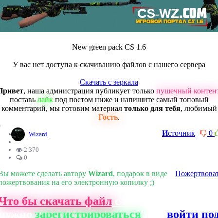
New green pack CS 1.6
У вас нет доступа к скачиванию файлов с нашего сервера
Скачать с зеркала
Привет
, наша адмнистрация публикует только
пушечный контен
поставь
лайк
под постом ниже и напишите самый топовый
комментарий, мы готовим материал
только для тебя
, любимый
Гость
.
0
И
сточник
0
Wizard
2 370
0
Вы можете сделать автору
Wizard
, подарок в виде
Пожертвова
пожертвования на его электронную копилку ;)
Что бы скачать файл
с нашего сайта, ва
нужно
зарегистрироваться
или
войти по