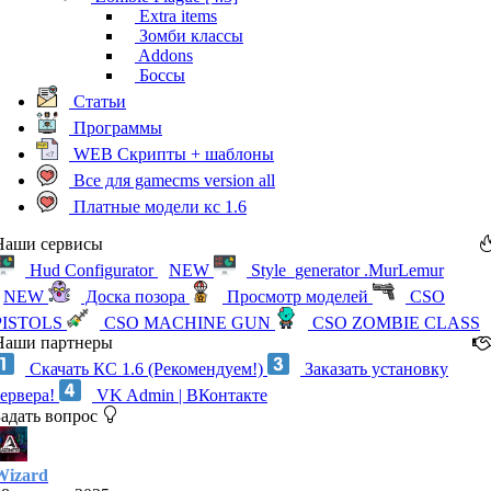
Extra items
Зомби классы
Addons
Боссы
Статьи
Программы
WEB Скрипты + шаблоны
Все для gamecms version all
Платные модели кс 1.6
Наши сервисы
Hud Configurator
NEW
Style_generator .MurLemur
NEW
Доска позора
Просмотр моделей
CSO
PISTOLS
CSO MACHINE GUN
CSO ZOMBIE CLASS
Наши партнеры
Скачать КС 1.6 (Рекомендуем!)
Заказать установку
сервера!
VK Admin | ВКонтакте
Задать вопрос
Wizard