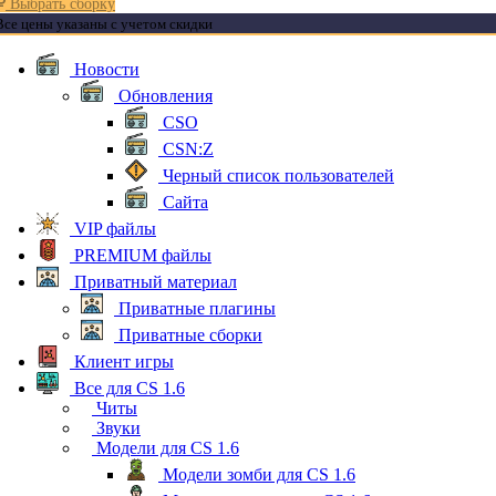
Выбрать сборку
Все цены указаны с учетом скидки
Новости
Обновления
CSO
CSN:Z
Черный список пользователей
Сайта
VIP файлы
PREMIUM файлы
Приватный материал
Приватные плагины
Приватные сборки
Клиент игры
Все для CS 1.6
Читы
Звуки
Модели для CS 1.6
Модели зомби для CS 1.6