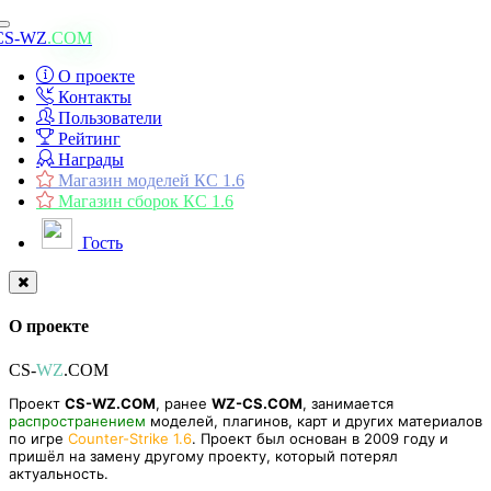
Toggle
CS-WZ
.COM
navigation
О проекте
Контакты
Пользователи
Рейтинг
Награды
Магазин моделей КС 1.6
Магазин сборок КС 1.6
Гость
О проекте
CS-
WZ
.COM
Проект
CS-WZ.COM
, ранее
WZ-CS.COM
, занимается
распространением
моделей, плагинов, карт и других материалов
по игре
Counter-Strike 1.6
. Проект был основан в 2009 году и
пришёл на замену другому проекту, который потерял
актуальность.