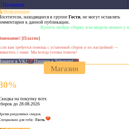
Подробнее
Информация
Посетители, находящиеся в группе
Гости
, не могут оставлять
комментарии к данной публикации.
Купить любую сборку или модель можно у нас в 
Внимание! [Платно]
сли вам требуется помощь с установкой сборок и их настройкой —
вяжитесь с нами. Мы всегда готовы помочь!
Пишите в VK!
Пишите в Telegram!
Магазин
30
%
Скидка на покупку всех
сборок до 28.08.2026
Время рандомных скидок.
Специально для тебя -
Гость