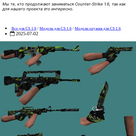
Мы те, кто продолжают заниматься Counter-Strike 1.6, так как
для нашего проекта это интересно.
New green pack CS 1.6
Все для CS 1.6
/
Модели для CS 1.6
/
Модели оружия для CS 1.6
2025-07-02