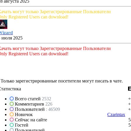
28 августа 2025
Качать могут только Зарегистрированные Пользователи
nly Registered Users can download!
Wizard
5 июля 2025
Качать могут только Зарегистрированные Пользователи
nly Registered Users can download!
Только зарегистрированные посетители могут писать в чате.
Статистика
Всего статей
2532
+
Комментариев
226
+
Пользователей
: 46509
+
Новичок
Czarintax
Сейчас на сайте
5
Гостей
5
Пользователей