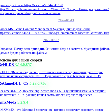
анные для Связи.https://vk.com/id344641190
ttps://t.me/SysTemmmmmm Discord: Wizard#2169Услуга Помощь в установке/
астройке серверов/модов/плагинов/сайтов.
2026-07-13
GameCMS Установка Настройка
ameCMS (Game Content Management System) Данные для Связи.
ttps://vk.com/id344641190 https://t.me/SysTemmmmmm Discord: Wizard#2169
2025-07-02
Обнова Фиксы на сайте.
справили Почту всех приходит, Очистили базу от кометов, Мусорных файлов,
альше будем работать по файлам.
Основа для вашей сборки
ReHLDS
3.14.0.857
eHLDS (Reverse-engineered) - это новый шаг вперед, который дает второе
ыхание нашим серверам. ReHLDS работает в 2 раза быстрей, чем HLDS.
ReGameDLL_CS
5.28.0.756
eGameDLL_CS, Reverse-engineered mod CS - Улучшенная замена серверной
иблиотеки CS 1.6, расширяющая возможности игрового процесса.
AmxModx
5.2.9.4
MXModX - это Metamod дополнение, которое позволяет создавать новые