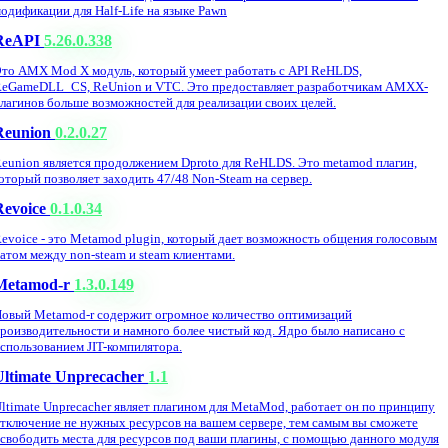
одификации для Half-Life на языке Pawn
ReAPI
5.26.0.338
то AMX Mod X модуль, который умеет работать с API ReHLDS,
eGameDLL_CS, ReUnion и VTC. Это предоставляет разработчикам AMXX-
лагинов больше возможностей для реализации своих целей.
Reunion
0.2.0.27
eunion является продолжением Dproto для ReHLDS. Это metamod плагин,
оторый позволяет заходить 47/48 Non-Steam на сервер.
Revoice
0.1.0.34
evoice - это Metamod plugin, который дает возможность общения голосовым
атом между non-steam и steam клиентами.
Metamod-r
1.3.0.149
овый Metamod-r содержит огромное количество оптимизаций
роизводительности и намного более чистый код. Ядро было написано с
спользованием JIT-компилятора.
Ultimate Unprecacher
1.1
ltimate Unprecacher являет плагином для MetaMod, работает он по принципу
тключение не нужных ресурсов на вашем сервере, тем самым вы сможете
свободить места для ресурсов под ваши плагины, с помощью данного модуля