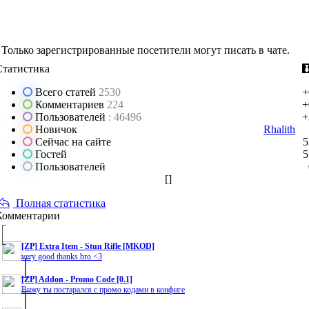
Только зарегистрированные посетители могут писать в чате.
Статистика
Всего статей
2530
+
Комментариев
224
+
Пользователей
: 46496
+
Новичок
Rhalith
Сейчас на сайте
5
Гостей
5
Пользователей
[
]
Полная статистика
Комментарии
[ZP] Extra Item - Stun Rifle [MKOD]
very good thanks bro <3
[ZP] Addon - Promo Code [0.1]
Вижу ты постарался с промо кодами в конфиге