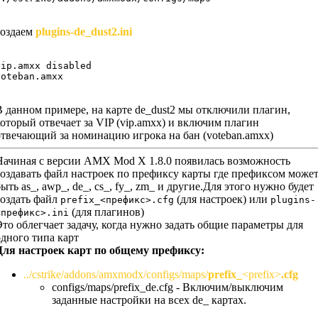
создаем
plugins-de_dust2.ini
vip.amxx disabled

voteban.amxx
В данном примере, на карте de_dust2 мы отключили плагин,
который отвечает за VIP (vip.amxx) и включим плагин
отвечающий за номинацию игрока на бан (voteban.amxx)
Начиная с версии AMX Mod X 1.8.0 появилась возможность
создавать файл настроек по префиксу карты где префиксом може
ыть as_, awp_, de_, cs_, fy_, zm_ и другие.Для этого нужно будет
создать файл
(для настроек) или
prefix_<префикс>.cfg
plugins-
(для плагинов)
<префикс>.ini
Это облегчает задачу, когда нужно задать общие параметры для
одного типа карт
Для настроек карт по общему префиксу:
../cstrike/addons/amxmodx/configs/maps/
prefix_
<prefix>
.cfg
configs/maps/prefix_de.cfg - Включим/выключим
заданные настройки на всех de_ картах.