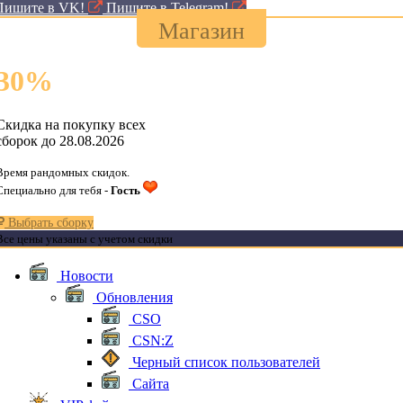
Пишите в VK!
Пишите в Telegram!
Магазин
30
%
Скидка на покупку всех
сборок до 28.08.2026
Время рандомных скидок.
Специально для тебя -
Гость
Выбрать сборку
Все цены указаны с учетом скидки
Новости
Обновления
CSO
CSN:Z
Черный список пользователей
Сайта