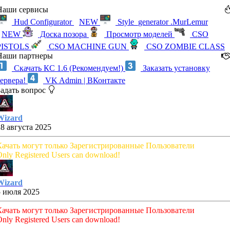
Наши сервисы
Hud Configurator
NEW
Style_generator .MurLemur
NEW
Доска позора
Просмотр моделей
CSO
PISTOLS
CSO MACHINE GUN
CSO ZOMBIE CLASS
Наши партнеры
Скачать КС 1.6 (Рекомендуем!)
Заказать установку
сервера!
VK Admin | ВКонтакте
Задать вопрос
Wizard
28 августа 2025
Качать могут только Зарегистрированные Пользователи
nly Registered Users can download!
Wizard
5 июля 2025
Качать могут только Зарегистрированные Пользователи
nly Registered Users can download!