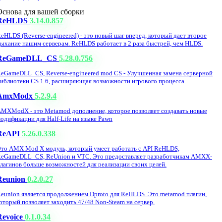
Основа для вашей сборки
ReHLDS
3.14.0.857
eHLDS (Reverse-engineered) - это новый шаг вперед, который дает второе
ыхание нашим серверам. ReHLDS работает в 2 раза быстрей, чем HLDS.
ReGameDLL_CS
5.28.0.756
eGameDLL_CS, Reverse-engineered mod CS - Улучшенная замена серверной
иблиотеки CS 1.6, расширяющая возможности игрового процесса.
AmxModx
5.2.9.4
MXModX - это Metamod дополнение, которое позволяет создавать новые
одификации для Half-Life на языке Pawn
ReAPI
5.26.0.338
то AMX Mod X модуль, который умеет работать с API ReHLDS,
eGameDLL_CS, ReUnion и VTC. Это предоставляет разработчикам AMXX-
лагинов больше возможностей для реализации своих целей.
Reunion
0.2.0.27
eunion является продолжением Dproto для ReHLDS. Это metamod плагин,
оторый позволяет заходить 47/48 Non-Steam на сервер.
Revoice
0.1.0.34