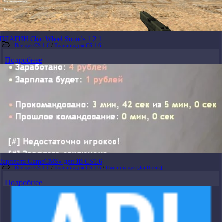
ПЛАГИН Chat Wheel Sounds 1.2.1
Все для CS 1.6
/
Плагины для CS 1.6
Подробнее
Зарплата GameCMS» для JB CS1.6
Все для CS 1.6
/
Плагины для CS 1.6
/
Плагины для [JailBreak]
Подробнее