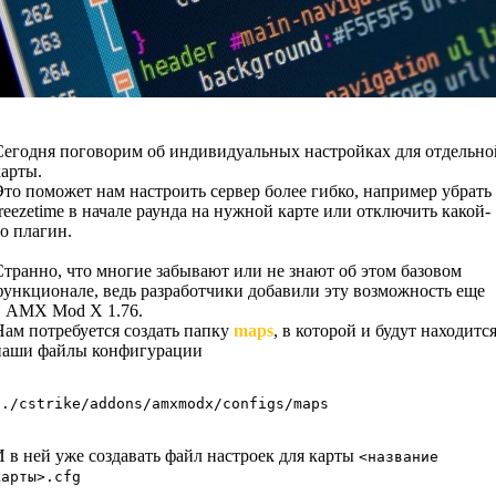
Сегодня поговорим об индивидуальных настройках для отдельно
карты.
Это поможет нам настроить сервер более гибко, например убрать
freezetime в начале раунда на нужной карте или отключить какой-
то плагин.
Странно, что многие забывают или не знают об этом базовом
функционале, ведь разработчики добавили эту возможность еще
в AMX Mod X 1.76.
Нам потребуется создать папку
maps
, в которой и будут находитс
наши файлы конфигурации
../cstrike/addons/amxmodx/configs/maps
И в ней уже создавать файл настроек для карты
<название
карты>.cfg