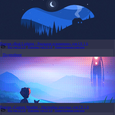
Плагин «Real Lighting - Реальное освещение» для CS 1.6
Все для CS 1.6
/
Плагины для CS 1.6
/
Универсальные плагины
Подробнее
Плагин «Custom Weather - Настройка погоды» для CS 1.6
Все для CS 1.6
/
Плагины для CS 1.6
/
Универсальные плагины