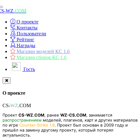
Toggle
CS-WZ
.COM
navigation
О проекте
Контакты
Пользователи
Рейтинг
Награды
Магазин моделей КС 1.6
Магазин сборок КС 1.6
Гость
О проекте
CS-
WZ
.COM
Проект
CS-WZ.COM
, ранее
WZ-CS.COM
, занимается
распространением
моделей, плагинов, карт и других материалов
по игре
Counter-Strike 1.6
. Проект был основан в 2009 году и
пришёл на замену другому проекту, который потерял
актуальность.