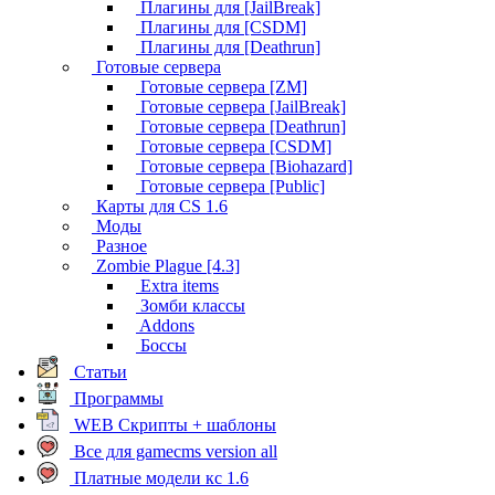
Плагины для [JailBreak]
Плагины для [CSDM]
Плагины для [Deathrun]
Готовые сервера
Готовые сервера [ZM]
Готовые сервера [JailBreak]
Готовые сервера [Deathrun]
Готовые сервера [CSDM]
Готовые сервера [Biohazard]
Готовые сервера [Public]
Карты для CS 1.6
Моды
Разное
Zombie Plague [4.3]
Extra items
Зомби классы
Addons
Боссы
Статьи
Программы
WEB Скрипты + шаблоны
Все для gamecms version all
Платные модели кс 1.6