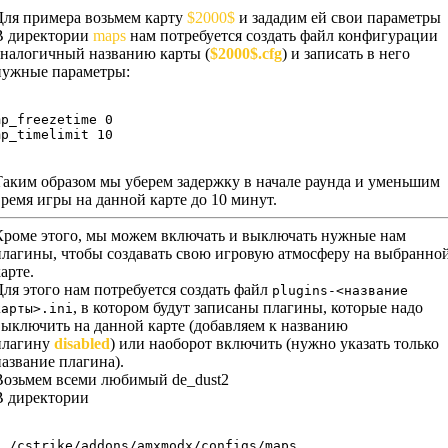
Для примера возьмем карту
$2000$
и зададим ей свои параметры
В директории
maps
нам потребуется создать файл конфигурации
аналогичный названию карты (
$2000$.cfg
) и записать в него
нужные параметры:
mp_freezetime 0

mp_timelimit 10
Таким образом мы уберем задержку в начале раунда и уменьшим
время игры на данной карте до 10 минут.
Кроме этого, мы можем включать и выключать нужные нам
плагины, чтобы создавать свою игровую атмосферу на выбранно
арте.
Для этого нам потребуется создать файл
plugins-<название
, в котором будут записаны плагины, которые надо
карты>.ini
выключить на данной карте (добавляем к названию
плагину
disabled
) или наоборот включить (нужно указать только
название плагина).
Возьмем всеми любимый de_dust2
В директории
../cstrike/addons/amxmodx/configs/maps