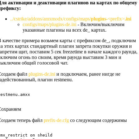
Для активации и деактивации плагинов на картах
по общему
префиксу
:
../cstrike/addons/amxmodx/configs/maps/
plugins-
<prefix>
.ini
configs/maps/plugins-de.ini
- Включим/выключим
указанные плагины на всех de_ картах.
В качестве примера возьмем карты с префиксом de_, подключим
на этих картах стандартный плагин запрета покупки оружия и
запретим щит, поставим 5 сек freezetime в начале каждого раунда,
включим огонь по своим, время раунда выставим 3 мин и
выключим общий голосовой чат.
Создаем файл
plugins-de.ini
и подключаем, ранее нигде не
задействованный, плагин restmenu.
restmenu.amxx
Сохраняем
Создаем теперь файл
prefix-de.cfg
со следующим содержимы
amx_restrict on sheild
