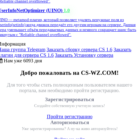
Reliable channel overflowed".
UserInfoNetOptimizer (UINO)
1.0
INO — metamod-плагин, который позволяет удалять ненужные поля из
serinfo(setinfo) когда движок передаёт его другим игрокам на сервере. Данная
ера уменьшает объём передаваемых данных и немного сокращает шанс быть
икнутым с "Reliable channel overflowed".
Информация
Наша группа Telegram
Заказать сборку сервера CS 1.6
Заказать
плагин для сервера CS 1.6
Заказать Установку сервера
Нам уже 6093 дня
Добро пожаловать на CS-WZ.COM!
Для того чтобы стать полноценным пользователем нашего
портала, вам необходимо пройти регистрацию.
Зарегистрироваться
Создайте собственную учетную запись!
Пройти регистрацию
Авторизоваться
Уже зарегистрированны? А ну-ка живо авторизуйтесь!