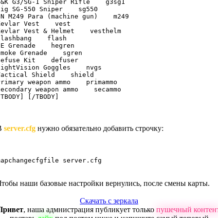
H&K G3/SG-1 Sniper Rifle    g3sg1

Sig SG-550 Sniper    sg550

FN M249 Para (machine gun)    m249

Kevlar Vest    vest

Kevlar Vest & Helmet    vesthelm

Flashbang    flash

HE Grenade    hegren

Smoke Grenade    sgren

Defuse Kit    defuser

NightVision Goggles    nvgs

Tactical Shield    shield

Primary weapon ammo    primammo

Secondary weapon ammo    secammo

[TBODY] [/TBODY]
В
server.cfg
нужно обязательно добавить строчку:
mapchangecfgfile server.cfg
Чтобы наши базовые настройки вернулись, после смены карты.
Скачать с зеркала
Привет
, наша адмнистрация публикует только
пушечный контен