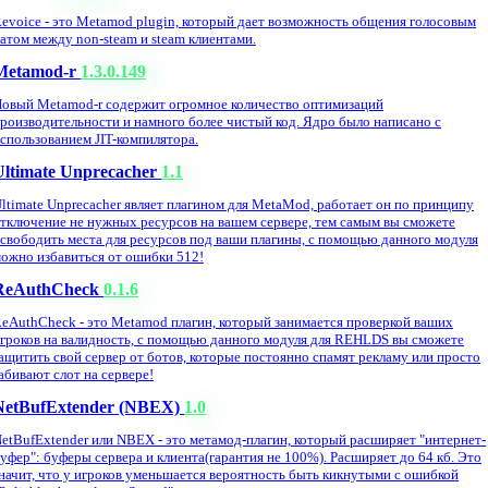
evoice - это Metamod plugin, который дает возможность общения голосовым
атом между non-steam и steam клиентами.
Metamod-r
1.3.0.149
овый Metamod-r содержит огромное количество оптимизаций
роизводительности и намного более чистый код. Ядро было написано с
спользованием JIT-компилятора.
Ultimate Unprecacher
1.1
ltimate Unprecacher являет плагином для MetaMod, работает он по принципу
тключение не нужных ресурсов на вашем сервере, тем самым вы сможете
свободить места для ресурсов под ваши плагины, с помощью данного модуля
ожно избавиться от ошибки 512!
ReAuthCheck
0.1.6
eAuthCheck - это Metamod плагин, который занимается проверкой ваших
гроков на валидность, с помощью данного модуля для REHLDS вы сможете
ащитить свой сервер от ботов, которые постоянно спамят рекламу или просто
абивают слот на сервере!
NetBufExtender (NBEX)
1.0
etBufExtender или NBEX - это метамод-плагин, который расширяет "интернет-
уфер": буферы сервера и клиента(гарантия не 100%). Расширяет до 64 кб. Это
начит, что у игроков уменьшается вероятность быть кикнутыми с ошибкой