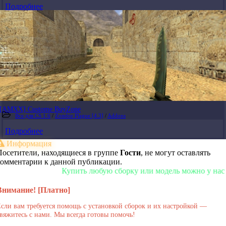
Подробнее
[AMXX] Custome BuyZone
Все для CS 1.6
/
Zombie Plague [4.3]
/
Addons
Подробнее
Информация
Посетители, находящиеся в группе
Гости
, не могут оставлять
комментарии к данной публикации.
Купить любую сборку или модель можно у нас в магаз
Внимание! [Платно]
сли вам требуется помощь с установкой сборок и их настройкой —
вяжитесь с нами. Мы всегда готовы помочь!