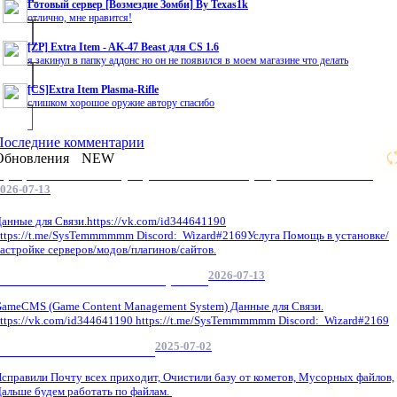
Готовый сервер [Возмездие Зомби] By Texas1k
отлично, мне нравится!
[ZP] Extra Item - AK-47 Beast для CS 1.6
я закинул в папку аддонс но он не появился в моем магазине что делать
[CS]Extra Item Plasma-Rifle
слишком хорошое оружие автору спасибо
Последние комментарии
Обновления
NEW
Профессиональные услуги по CS 1.6 / серверным системам
026-07-13
анные для Связи.https://vk.com/id344641190
ttps://t.me/SysTemmmmmm Discord: Wizard#2169Услуга Помощь в установке/
астройке серверов/модов/плагинов/сайтов.
2026-07-13
GameCMS Установка Настройка
ameCMS (Game Content Management System) Данные для Связи.
ttps://vk.com/id344641190 https://t.me/SysTemmmmmm Discord: Wizard#2169
2025-07-02
Обнова Фиксы на сайте.
справили Почту всех приходит, Очистили базу от кометов, Мусорных файлов,
альше будем работать по файлам.