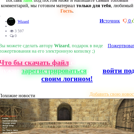
поставь
лайк
под постом ниже и напишите самый топовый
комментарий, мы готовим материал
только для тебя
, любимый
Гость
.
0
И
сточник
0
Wizard
3 597
0
Вы можете сделать автору
Wizard
, подарок в виде
Пожертвова
пожертвования на его электронную копилку ;)
Что бы скачать файл
с нашего сайта, ва
нужно
зарегистрироваться
или
войти по
своим логином!
Добавить свою новос
Похожие новости