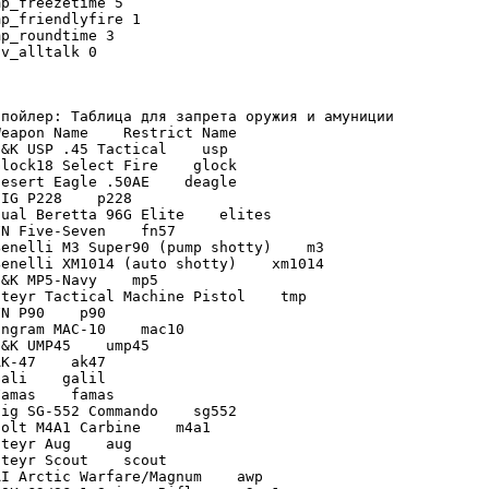
mp_freezetime 5

mp_friendlyfire 1

mp_roundtime 3

sv_alltalk 0
Спойлер: Таблица для запрета оружия и амуниции

Weapon Name    Restrict Name

H&K USP .45 Tactical    usp

Glock18 Select Fire    glock

Desert Eagle .50AE    deagle

SIG P228    p228

Dual Beretta 96G Elite    elites

FN Five-Seven    fn57

Benelli M3 Super90 (pump shotty)    m3

Benelli XM1014 (auto shotty)    xm1014

H&K MP5-Navy    mp5

Steyr Tactical Machine Pistol    tmp

FN P90    p90

Ingram MAC-10    mac10

H&K UMP45    ump45

AK-47    ak47

Gali    galil

Famas    famas

Sig SG-552 Commando    sg552

Colt M4A1 Carbine    m4a1

Steyr Aug    aug

Steyr Scout    scout

AI Arctic Warfare/Magnum    awp
