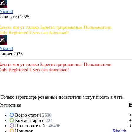
Wizard
28 августа 2025
Качать могут только Зарегистрированные Пользователи
nly Registered Users can download!
Wizard
5 июля 2025
Качать могут только Зарегистрированные Пользователи
nly Registered Users can download!
Только зарегистрированные посетители могут писать в чате.
Статистика
Всего статей
2530
+
Комментариев
224
+
Пользователей
: 46496
+
Новичок
Rhalith