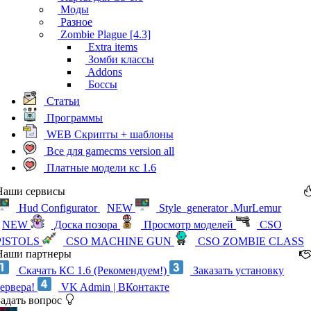
Моды
Разное
Zombie Plague [4.3]
Extra items
Зомби классы
Addons
Боссы
Статьи
Программы
WEB Скрипты + шаблоны
Все для gamecms version all
Платные модели кс 1.6
Наши сервисы
Hud Configurator
NEW
Style_generator .MurLemur
NEW
Доска позора
Просмотр моделей
CSO
PISTOLS
CSO MACHINE GUN
CSO ZOMBIE CLASS
Наши партнеры
Скачать КС 1.6 (Рекомендуем!)
Заказать установку
сервера!
VK Admin | ВКонтакте
Задать вопрос