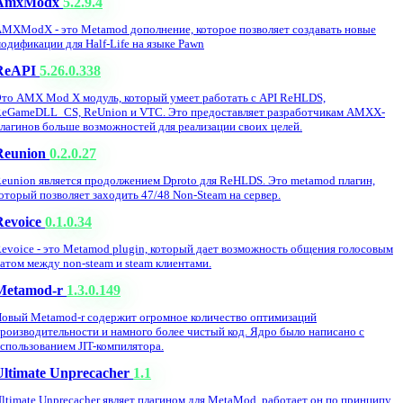
AmxModx
5.2.9.4
MXModX - это Metamod дополнение, которое позволяет создавать новые
одификации для Half-Life на языке Pawn
ReAPI
5.26.0.338
то AMX Mod X модуль, который умеет работать с API ReHLDS,
eGameDLL_CS, ReUnion и VTC. Это предоставляет разработчикам AMXX-
лагинов больше возможностей для реализации своих целей.
Reunion
0.2.0.27
eunion является продолжением Dproto для ReHLDS. Это metamod плагин,
оторый позволяет заходить 47/48 Non-Steam на сервер.
Revoice
0.1.0.34
evoice - это Metamod plugin, который дает возможность общения голосовым
атом между non-steam и steam клиентами.
Metamod-r
1.3.0.149
овый Metamod-r содержит огромное количество оптимизаций
роизводительности и намного более чистый код. Ядро было написано с
спользованием JIT-компилятора.
Ultimate Unprecacher
1.1
ltimate Unprecacher являет плагином для MetaMod, работает он по принципу