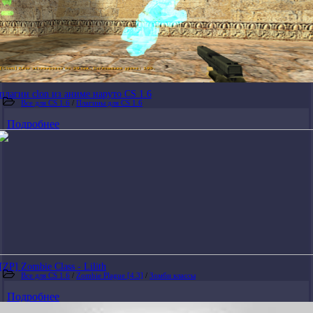
плагин clon из аниме наруто CS 1.6
Все для CS 1.6
/
Плагины для CS 1.6
Подробнее
[ZP] Zombie Class - Lilith
Все для CS 1.6
/
Zombie Plague [4.3]
/
Зомби классы
Подробнее