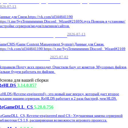
Профессиональные услуги по CS 1.6 / серверным системам
026-07-13
анные для Связи.https://vk.com/id344641190
ttps://t.me/SysTemmmmmm Discord: Wizard#2169Услуга Помощь в установке/
астройке серверов/модов/плагинов/сайтов.
2026-07-13
GameCMS Установка Настройка
ameCMS (Game Content Management System) Данные для Связи.
ttps://vk.com/id344641190 https://t.me/SysTemmmmmm Discord: Wizard#2169
2025-07-02
Обнова Фиксы на сайте.
справили Почту всех приходит, Очистили базу от кометов, Мусорных файлов,
альше будем работать по файлам.
Основа для вашей сборки
ReHLDS
3.14.0.857
eHLDS (Reverse-engineered) - это новый шаг вперед, который дает второе
ыхание нашим серверам. ReHLDS работает в 2 раза быстрей, чем HLDS.
ReGameDLL_CS
5.28.0.756
eGameDLL_CS, Reverse-engineered mod CS - Улучшенная замена серверной
иблиотеки CS 1.6, расширяющая возможности игрового процесса.