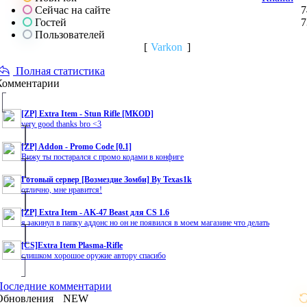
Сейчас на сайте
7
Гостей
7
Пользователей
[
Varkon
]
Полная статистика
Комментарии
[ZP] Extra Item - Stun Rifle [MKOD]
very good thanks bro <3
[ZP] Addon - Promo Code [0.1]
Вижу ты постарался с промо кодами в конфиге
Готовый сервер [Возмездие Зомби] By Texas1k
отлично, мне нравится!
[ZP] Extra Item - AK-47 Beast для CS 1.6
я закинул в папку аддонс но он не появился в моем магазине что делать
[CS]Extra Item Plasma-Rifle
слишком хорошое оружие автору спасибо
Последние комментарии
Обновления
NEW