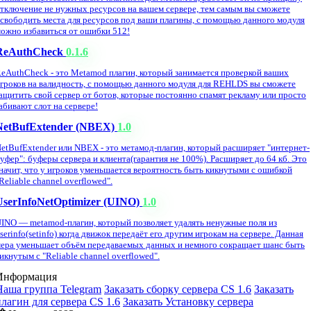
тключение не нужных ресурсов на вашем сервере, тем самым вы сможете
свободить места для ресурсов под ваши плагины, с помощью данного модуля
ожно избавиться от ошибки 512!
ReAuthCheck
0.1.6
eAuthCheck - это Metamod плагин, который занимается проверкой ваших
гроков на валидность, с помощью данного модуля для REHLDS вы сможете
ащитить свой сервер от ботов, которые постоянно спамят рекламу или просто
абивают слот на сервере!
NetBufExtender (NBEX)
1.0
etBufExtender или NBEX - это метамод-плагин, который расширяет "интернет-
уфер": буферы сервера и клиента(гарантия не 100%). Расширяет до 64 кб. Это
начит, что у игроков уменьшается вероятность быть кикнутыми с ошибкой
Reliable channel overflowed".
UserInfoNetOptimizer (UINO)
1.0
INO — metamod-плагин, который позволяет удалять ненужные поля из
serinfo(setinfo) когда движок передаёт его другим игрокам на сервере. Данная
ера уменьшает объём передаваемых данных и немного сокращает шанс быть
икнутым с "Reliable channel overflowed".
Информация
Наша группа Telegram
Заказать сборку сервера CS 1.6
Заказать
плагин для сервера CS 1.6
Заказать Установку сервера