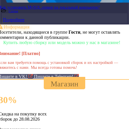
Как установить MySQL сервер на локальный компьютер?
Статьи
Подробнее
Информация
Посетители, находящиеся в группе
Гости
, не могут оставлять
комментарии к данной публикации.
ть любую сборку или модель можно у нас в магазине!
Внимание! [Платно]
сли вам требуется помощь с установкой сборок и их настройкой —
вяжитесь с нами. Мы всегда готовы помочь!
Пишите в VK!
Пишите в Telegram!
Магазин
30
%
Скидка на покупку всех
сборок до 28.08.2026