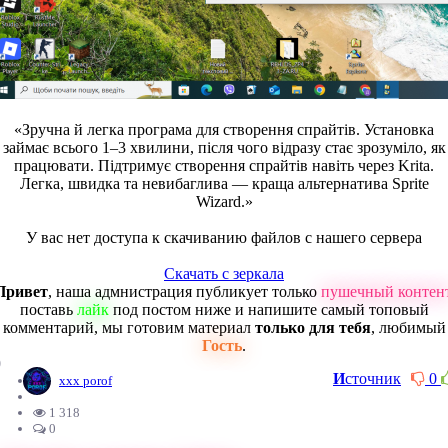
«Зручна й легка програма для створення спрайтів. Установка
займає всього 1–3 хвилини, після чого відразу стає зрозуміло, як
працювати. Підтримує створення спрайтів навіть через Krita.
Легка, швидка та невибаглива — краща альтернатива Sprite
Wizard.»
У вас нет доступа к скачиванию файлов с нашего сервера
Скачать с зеркала
Привет
, наша адмнистрация публикует только
пушечный контен
поставь
лайк
под постом ниже и напишите самый топовый
комментарий, мы готовим материал
только для тебя
, любимый
Гость
.
0
И
сточник
0
xxx porof
1 318
0