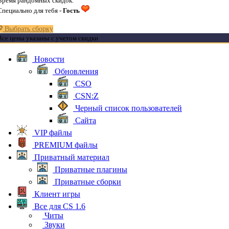
Время рандомных скидок.
Специально для тебя -
Гость
Выбрать сборку
Все цены указаны с учетом скидки
Новости
Обновления
CSO
CSN:Z
Черный список пользователей
Сайта
VIP файлы
PREMIUM файлы
Приватный материал
Приватные плагины
Приватные сборки
Клиент игры
Все для CS 1.6
Читы
Звуки