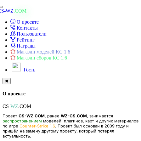
Toggle
CS-WZ
.COM
navigation
О проекте
Контакты
Пользователи
Рейтинг
Награды
Магазин моделей КС 1.6
Магазин сборок КС 1.6
Гость
О проекте
CS-
WZ
.COM
Проект
CS-WZ.COM
, ранее
WZ-CS.COM
, занимается
распространением
моделей, плагинов, карт и других материалов
по игре
Counter-Strike 1.6
. Проект был основан в 2009 году и
пришёл на замену другому проекту, который потерял
актуальность.