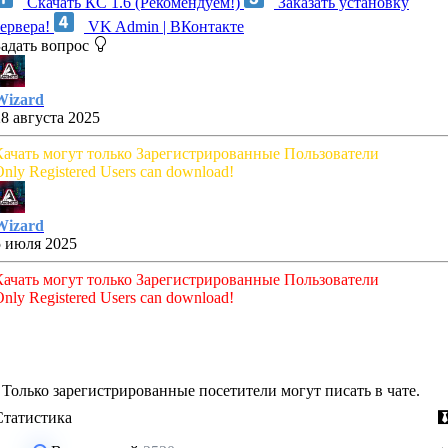
Скачать КС 1.6 (Рекомендуем!)
Заказать установку
сервера!
VK Admin | ВКонтакте
Задать вопрос
Wizard
28 августа 2025
Качать могут только Зарегистрированные Пользователи
nly Registered Users can download!
Wizard
5 июля 2025
Качать могут только Зарегистрированные Пользователи
nly Registered Users can download!
Только зарегистрированные посетители могут писать в чате.
Статистика