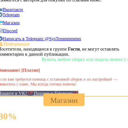
Вконтакте
Telegram
Магазин
Discord
Написать в Telegram: @SysTemmmmmm
Информация
Посетители, находящиеся в группе
Гости
, не могут оставлять
комментарии к данной публикации.
Купить любую сборку или модель можно у нас в м
Внимание! [Платно]
сли вам требуется помощь с установкой сборок и их настройкой —
вяжитесь с нами. Мы всегда готовы помочь!
Пишите в VK!
Пишите в Telegram!
Магазин
30
%