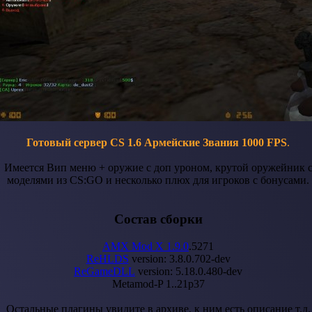
Готовый сервер CS 1.6 Армейские Звания 1000 FPS
.
Имеется Вип меню + оружие с доп уроном, крутой оружейник 
моделями из CS:GO и несколько плюх для игроков с бонусами.
Состав сборки
AMX Mod X 1.9.0
.5271
ReHLDS
version: 3.8.0.702-dev
ReGameDLL
version: 5.18.0.480-dev
Metamod-P 1..21p37
Остальные плагины увидите в архиве, к ним есть описание т.д.