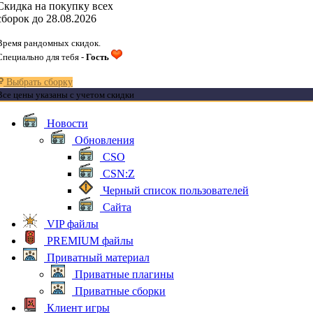
Скидка на покупку всех
сборок до 28.08.2026
Время рандомных скидок.
Специально для тебя -
Гость
Выбрать сборку
Все цены указаны с учетом скидки
Новости
Обновления
CSO
CSN:Z
Черный список пользователей
Сайта
VIP файлы
PREMIUM файлы
Приватный материал
Приватные плагины
Приватные сборки
Клиент игры