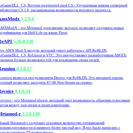
eGameDLL_CS, Reverse-engineered mod CS - Улучшенная замена серверной
иблиотеки CS 1.6, расширяющая возможности игрового процесса.
AmxModx
5.2.9.4
MXModX - это Metamod дополнение, которое позволяет создавать новые
одификации для Half-Life на языке Pawn
ReAPI
5.26.0.338
то AMX Mod X модуль, который умеет работать с API ReHLDS,
eGameDLL_CS, ReUnion и VTC. Это предоставляет разработчикам AMXX-
лагинов больше возможностей для реализации своих целей.
Reunion
0.2.0.27
eunion является продолжением Dproto для ReHLDS. Это metamod плагин,
оторый позволяет заходить 47/48 Non-Steam на сервер.
Revoice
0.1.0.34
evoice - это Metamod plugin, который дает возможность общения голосовым
атом между non-steam и steam клиентами.
Metamod-r
1.3.0.149
овый Metamod-r содержит огромное количество оптимизаций
роизводительности и намного более чистый код. Ядро было написано с
спользованием JIT-компилятора.