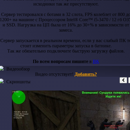
исходники так же присутствуют.
Сервер тестировался с ботами в 32 слота, FPS колеблет от 800 д
1200+ на машине с Процессором Intel® Core™ i5-3470 / 12 гб OЗ
и SSD. Нагрузка на ЦП была от 16% до 30+% в зависимости от
замеса.
Сервер запускается в реальном времени, если у вас слабый ПК т
стоит изменить параметры запуска в батнике.
Так же обязательно подключите быструю загрузку файлов.
По всем вопросам пишите
в
ВК
Видеообзор
Видео отсутствует!
Добавить?
Скриншоты