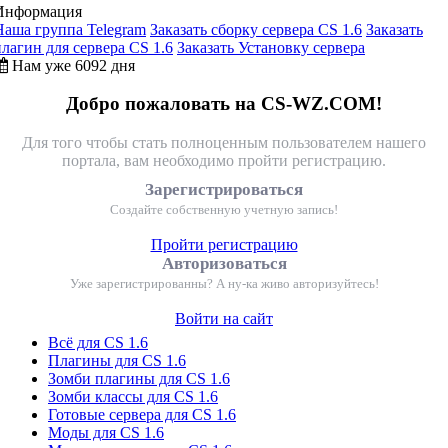
Информация
Наша группа Telegram
Заказать сборку сервера CS 1.6
Заказать
плагин для сервера CS 1.6
Заказать Установку сервера
Нам уже 6092 дня
Добро пожаловать на CS-WZ.COM!
Для того чтобы стать полноценным пользователем нашего
портала, вам необходимо пройти регистрацию.
Зарегистрироваться
Создайте собственную учетную запись!
Пройти регистрацию
Авторизоваться
Уже зарегистрированны? А ну-ка живо авторизуйтесь!
Войти на сайт
Всё для CS 1.6
Плагины для CS 1.6
Зомби плагины для CS 1.6
Зомби классы для CS 1.6
Готовые сервера для CS 1.6
Моды для CS 1.6