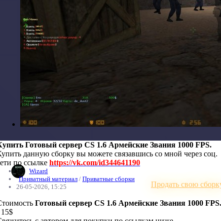
Купить Готовый сервер CS 1.6 Армейские Звания 1000 FPS.
Купить данную сборку вы можете связавшись со мной через соц.
сети по ссылке
https://vk.com/id344641190
Wizard
Приватный материал
/
Приватные сборки
Продать свою сборк
26-05-2026, 15:25
Стоимость
Готовый сервер CS 1.6 Армейские Звания 1000 FPS
 15$
Свяжитесь с автором для покупки по ссылкам ниже.