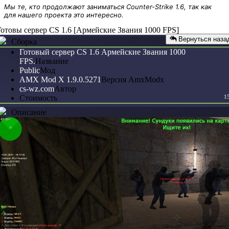
Мы те, кто продолжают заниматься Counter-Strike 1.6, так как
для нашего проекта это интересно.
Готовы сервер CS 1.6 [Армейские Звания 1000 FPS]
Вернуться наза
Сборка
Готовый сервер CS 1.6 Армейские Звания 1000
FPS.
Название
Public
Мод
AMX Mod X 1.9.0.5271
Версия AmxModx
cs-wz.com
Автор
Стоимость
1
Описание