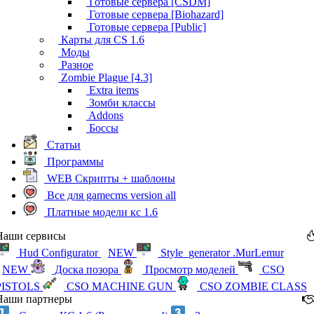
Готовые сервера [CSDM]
Готовые сервера [Biohazard]
Готовые сервера [Public]
Карты для CS 1.6
Моды
Разное
Zombie Plague [4.3]
Extra items
Зомби классы
Addons
Боссы
Статьи
Программы
WEB Скрипты + шаблоны
Все для gamecms version all
Платные модели кс 1.6
Наши сервисы
Hud Configurator
NEW
Style_generator .MurLemur
NEW
Доска позора
Просмотр моделей
CSO
PISTOLS
CSO MACHINE GUN
CSO ZOMBIE CLASS
Наши партнеры