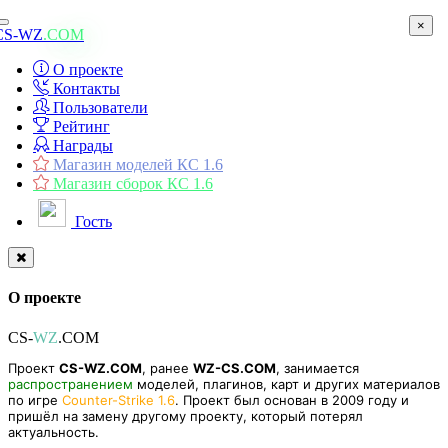
×
Toggle
CS-WZ
.COM
navigation
О проекте
Контакты
Пользователи
Рейтинг
Награды
Магазин моделей КС 1.6
Магазин сборок КС 1.6
Гость
О проекте
CS-
WZ
.COM
Проект
CS-WZ.COM
, ранее
WZ-CS.COM
, занимается
распространением
моделей, плагинов, карт и других материалов
по игре
Counter-Strike 1.6
. Проект был основан в 2009 году и
пришёл на замену другому проекту, который потерял
актуальность.