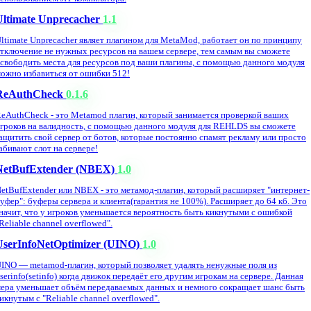
Ultimate Unprecacher
1.1
ltimate Unprecacher являет плагином для MetaMod, работает он по принципу
тключение не нужных ресурсов на вашем сервере, тем самым вы сможете
свободить места для ресурсов под ваши плагины, с помощью данного модуля
ожно избавиться от ошибки 512!
ReAuthCheck
0.1.6
eAuthCheck - это Metamod плагин, который занимается проверкой ваших
гроков на валидность, с помощью данного модуля для REHLDS вы сможете
ащитить свой сервер от ботов, которые постоянно спамят рекламу или просто
абивают слот на сервере!
NetBufExtender (NBEX)
1.0
etBufExtender или NBEX - это метамод-плагин, который расширяет "интернет-
уфер": буферы сервера и клиента(гарантия не 100%). Расширяет до 64 кб. Это
начит, что у игроков уменьшается вероятность быть кикнутыми с ошибкой
Reliable channel overflowed".
UserInfoNetOptimizer (UINO)
1.0
INO — metamod-плагин, который позволяет удалять ненужные поля из
serinfo(setinfo) когда движок передаёт его другим игрокам на сервере. Данная
ера уменьшает объём передаваемых данных и немного сокращает шанс быть
икнутым с "Reliable channel overflowed".