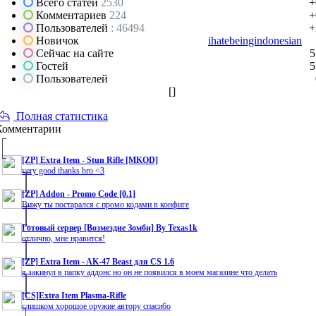
Всего статей
2530
+
Комментариев
224
+
Пользователей
: 46494
+
Новичок
ihatebeingindonesian
Сейчас на сайте
5
Гостей
5
Пользователей
[
]
Полная статистика
Комментарии
[ZP] Extra Item - Stun Rifle [MKOD]
very good thanks bro <3
[ZP] Addon - Promo Code [0.1]
Вижу ты постарался с промо кодами в конфиге
Готовый сервер [Возмездие Зомби] By Texas1k
отлично, мне нравится!
[ZP] Extra Item - AK-47 Beast для CS 1.6
я закинул в папку аддонс но он не появился в моем магазине что делать
[CS]Extra Item Plasma-Rifle
слишком хорошое оружие автору спасибо