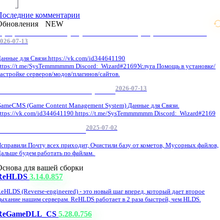
Последние комментарии
Обновления
NEW
Профессиональные услуги по CS 1.6 / серверным системам
026-07-13
анные для Связи.https://vk.com/id344641190
ttps://t.me/SysTemmmmmm Discord: Wizard#2169Услуга Помощь в установке/
астройке серверов/модов/плагинов/сайтов.
2026-07-13
GameCMS Установка Настройка
ameCMS (Game Content Management System) Данные для Связи.
ttps://vk.com/id344641190 https://t.me/SysTemmmmmm Discord: Wizard#2169
2025-07-02
Обнова Фиксы на сайте.
справили Почту всех приходит, Очистили базу от кометов, Мусорных файлов,
альше будем работать по файлам.
Основа для вашей сборки
ReHLDS
3.14.0.857
eHLDS (Reverse-engineered) - это новый шаг вперед, который дает второе
ыхание нашим серверам. ReHLDS работает в 2 раза быстрей, чем HLDS.
ReGameDLL_CS
5.28.0.756