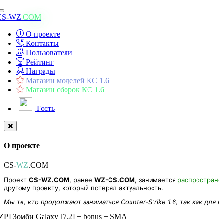
Toggle
CS-WZ
.COM
navigation
О проекте
Контакты
Пользователи
Рейтинг
Награды
Магазин моделей КС 1.6
Магазин сборок КС 1.6
Гость
О проекте
CS-
WZ
.COM
Проект
CS-WZ.COM
, ранее
WZ-CS.COM
, занимается
распростра
другому проекту, который потерял актуальность.
Мы те, кто продолжают заниматься Counter-Strike 1.6, так как для
[ZP] Зомби Galaxy [7.2] + bonus + SMA