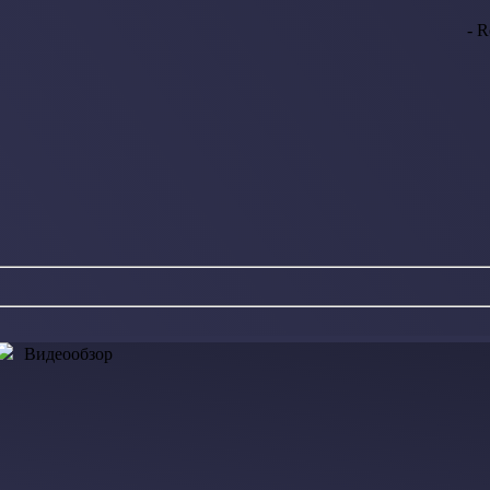
- R
Видеообзор