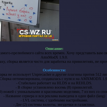
Описание:
амого-прелюбимого сайта всех времен. Хочу представить вам св
AmxModX 1.9.0.
axy, сборка является чисто для заработка на привилегиях, не про
Особенности:
борка не использует Unprecacher и другие плагины против 512 ли
 Сборка оптимизирована, создавалась с нуля и на AMXMODX 1.9
- Стабильно работает на HLDS и на REHLDS.
- В сборке установлено восемь (8) привилегий.
(9) ножей с уникальными и красивыми моделями, 7 из них со сп
- Название сервера и вся реклама выведена в один файл (lang)
- LVL система, с удобными настройками.
- Две (2) системы валюты, звездочки и галактики.