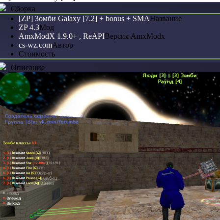
Сборка
[ZP] Зомби Galaxy [7.2] + bonus + SMA
Название
ZP 4.3
Мод
AmxModX 1.9.0+ , ReAPI
Версия AmxModx
cs-wz.com
Автор
Стоимость
Описание