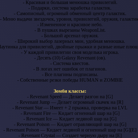
- Красивая и большая менюшка привилегий.
- Подарки, система заработка галактик.
- Самописный, огромный обменный центр галактик.
- Меню выдачи звездочек, уровня, привилегий, оружия, галактик
- Измененное и красивое небо.
- В пушках вырезаны WeaponList.
- Большой арсенал оружия.
- Широкий выбор лазерных мин, удобная менюшка.
Паутинка для привилегий, двойные прыжки и разные иные плюш
- У каждой привилегии своя моделька игрока.
- Десять (10) Galaxy Revenant (ов).
- Система квестов.
- В логах нет ошибок от плагинов.
- Все плагины подписаны.
- Собственные резки победы HUMAN и ZOMBIE
Зомби классы:
- Revenant Speed — Делает разгон на [G]
- Revenant Jump — Делает огромный скачек на [R]
- Revenant Star — Имеет + 2 прыжка, проверка на LVL
- Revenant Fire — Кидает огненный шар на [G]
- Revenant Ice — Кидает ледяной шар на [G]
- Revenant Poison — Кидает отравляющий шар на [G]
- Revenant Poison — Кидает ледяной и огненный шар на [G][E]
- Revenant Crystal — Создает черную дыру на [E]