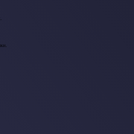
.
ки.