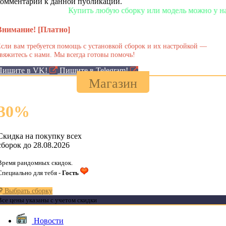
комментарии к данной публикации.
Купить любую сборку или модель можно у нас в маг
Внимание! [Платно]
сли вам требуется помощь с установкой сборок и их настройкой —
вяжитесь с нами. Мы всегда готовы помочь!
Пишите в VK!
Пишите в Telegram!
Магазин
30
%
Скидка на покупку всех
сборок до 28.08.2026
Время рандомных скидок.
Специально для тебя -
Гость
Выбрать сборку
Все цены указаны с учетом скидки
Новости