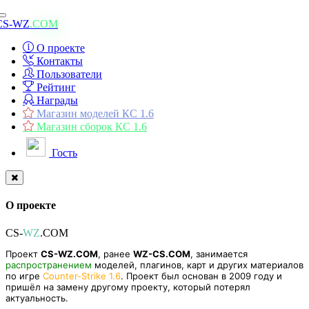
Toggle
CS-WZ
.COM
navigation
О проекте
Контакты
Пользователи
Рейтинг
Награды
Магазин моделей КС 1.6
Магазин сборок КС 1.6
Гость
О проекте
CS-
WZ
.COM
Проект
CS-WZ.COM
, ранее
WZ-CS.COM
, занимается
распространением
моделей, плагинов, карт и других материалов
по игре
Counter-Strike 1.6
. Проект был основан в 2009 году и
пришёл на замену другому проекту, который потерял
актуальность.