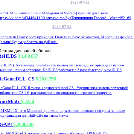
2026-07-13
GameCMS Установка Настройка
ameCMS (Game Content Management System) Данные для Связи.
ttps://vk.com/id344641190 https://t.me/SysTemmmmmm Discord: Wizard#2169
2025-07-02
Обнова Фиксы на сайте.
справили Почту всех приходит, Очистили базу от кометов, Мусорных файлов,
альше будем работать по файлам.
Основа для вашей сборки
ReHLDS
3.14.0.857
eHLDS (Reverse-engineered) - это новый шаг вперед, который дает второе
ыхание нашим серверам. ReHLDS работает в 2 раза быстрей, чем HLDS.
ReGameDLL_CS
5.28.0.756
eGameDLL_CS, Reverse-engineered mod CS - Улучшенная замена серверной
иблиотеки CS 1.6, расширяющая возможности игрового процесса.
AmxModx
5.2.9.4
MXModX - это Metamod дополнение, которое позволяет создавать новые
одификации для Half-Life на языке Pawn
ReAPI
5.26.0.338
то AMX Mod X модуль, который умеет работать с API ReHLDS,