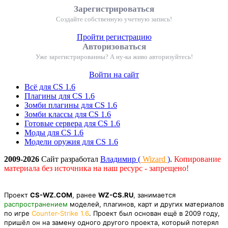
Зарегистрироваться
Создайте собственную учетную запись!
Пройти регистрацию
Авторизоваться
Уже зарегистрированны? А ну-ка живо авторизуйтесь!
Войти на сайт
Всё для CS 1.6
Плагины для CS 1.6
Зомби плагины для CS 1.6
Зомби классы для CS 1.6
Готовые сервера для CS 1.6
Моды для CS 1.6
Модели оружия для CS 1.6
2009-2026
Сайт разработал
Владимир (
Wizard
)
.
Копирование
материала без источника на наш ресурс - запрещено!
Проект
CS-WZ.COM
, ранее
WZ-CS.RU
, занимается
распространением
моделей, плагинов, карт и других материалов
по игре
Counter-Strike 1.6
. Проект был основан ещё в 2009 году,
пришёл он на замену одного другого проекта, который потерял