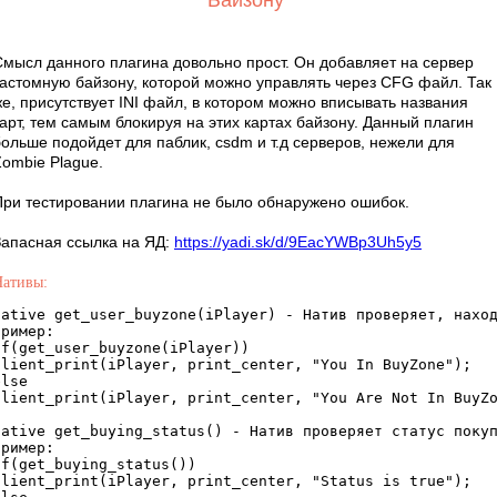
Байзону
"
Смысл данного плагина довольно прост. Он добавляет на сервер
кастомную байзону, которой можно управлять через CFG файл. Так
же, присутствует INI файл, в котором можно вписывать названия
арт, тем самым блокируя на этих картах байзону. Данный плагин
больше подойдет для паблик, csdm и т.д серверов, нежели для
Zombie Plague.
При тестировании плагина не было обнаружено ошибок.
Запасная ссылка на ЯД:
https://yadi.sk/d/9EacYWBp3Uh5y5
Нативы:
native get_user_buyzone(iPlayer) - Натив проверяет, наход
ример:

if(get_user_buyzone(iPlayer)) 

client_print(iPlayer, print_center, "You In BuyZone");

lse

client_print(iPlayer, print_center, "You Are Not In BuyZo
native get_buying_status() - Натив проверяет статус покуп
ример:

if(get_buying_status())

client_print(iPlayer, print_center, "Status is true");
