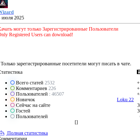
Wizard
5 июля 2025
Качать могут только Зарегистрированные Пользователи
nly Registered Users can download!
Только зарегистрированные посетители могут писать в чате.
Статистика
Всего статей
2532
+
Комментариев
226
+
Пользователей
: 46507
+
Новичок
Loku 22
Сейчас на сайте
3
Гостей
3
Пользователей
[
]
Полная статистика
Комментарии