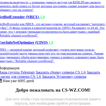
гроков на валидность, с помощью данного модуля для REHLDS вы сможете
ащитить свой сервер от ботов, которые постоянно спамят рекламу или просто
абивают слот на сервере!
NetBufExtender (NBEX)
1.0
etBufExtender или NBEX - это метамод-плагин, который расширяет "интернет-
уфер": буферы сервера и клиента(гарантия не 100%). Расширяет до 64 кб. Это
начит, что у игроков уменьшается вероятность быть кикнутыми с ошибкой
Reliable channel overflowed".
UserInfoNetOptimizer (UINO)
1.0
INO — metamod-плагин, который позволяет удалять ненужные поля из
serinfo(setinfo) когда движок передаёт его другим игрокам на сервере. Данная
ера уменьшает объём передаваемых данных и немного сокращает шанс быть
икнутым с "Reliable channel overflowed".
Информация
Наша группа Telegram
Заказать сборку сервера CS 1.6
Заказать
плагин для сервера CS 1.6
Заказать Установку сервера
Нам уже 6095 дней
Добро пожаловать на CS-WZ.COM!
Для того чтобы стать полноценным пользователем нашего
портала, вам необходимо пройти регистрацию.