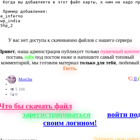
; Когда вы добавляете в этот файл карты, к ним не надо пр
; Пример добавления:

de_inferno

awp_india

35hp_2
У вас нет доступа к скачиванию файлов с нашего сервера
Привет
, наша адмнистрация публикует только
пушечный контен
поставь
лайк
под постом ниже и напишите самый топовый
комментарий, мы готовим материал
только для тебя
, любимый
Гость
.
0
0
Mort3m
5 166
0
Что бы скачать файл
с нашего сайта, ва
нужно
зарегистрироваться
или
войти по
своим логином!
Добавить свою новос