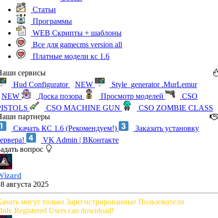
Статьи
Программы
WEB Скрипты + шаблоны
Все для gamecms version all
Платные модели кс 1.6
Наши сервисы
Hud Configurator
NEW
Style_generator .MurLemur
NEW
Доска позора
Просмотр моделей
CSO
PISTOLS
CSO MACHINE GUN
CSO ZOMBIE CLASS
Наши партнеры
Скачать КС 1.6 (Рекомендуем!)
Заказать установку
сервера!
VK Admin | ВКонтакте
Задать вопрос
Wizard
28 августа 2025
Качать могут только Зарегистрированные Пользователи
nly Registered Users can download!