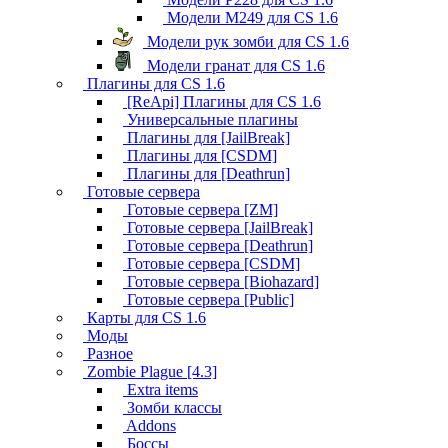
Модели M249 для CS 1.6
Модели рук зомби для CS 1.6
Модели гранат для CS 1.6
Плагины для CS 1.6
[ReApi] Плагины для CS 1.6
Универсальные плагины
Плагины для [JailBreak]
Плагины для [CSDM]
Плагины для [Deathrun]
Готовые сервера
Готовые сервера [ZM]
Готовые сервера [JailBreak]
Готовые сервера [Deathrun]
Готовые сервера [CSDM]
Готовые сервера [Biohazard]
Готовые сервера [Public]
Карты для CS 1.6
Моды
Разное
Zombie Plague [4.3]
Extra items
Зомби классы
Addons
Боссы