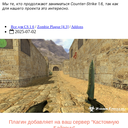
Мы те, кто продолжают заниматься Counter-Strike 1.6, так как
для нашего проекта это интересно.
[AMXX] Custome BuyZone
Все для CS 1.6
/
Zombie Plague [4.3]
/
Addons
2025-07-02
Плагин добавляет на ваш сервер "Кастомную