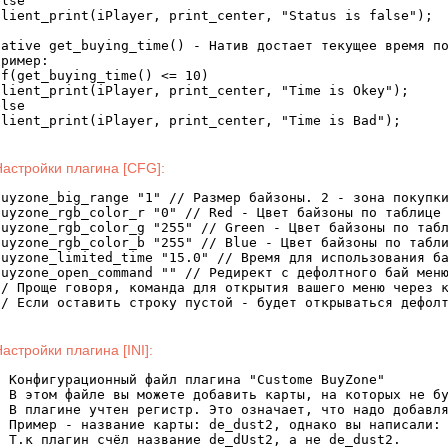
lse

client_print(iPlayer, print_center, "Status is false");

native get_buying_time() - Натив достает текущее время по
ример:

if(get_buying_time() <= 10)

client_print(iPlayer, print_center, "Time is Okey");

lse

Настройки плагина [CFG]:
buyzone_big_range "1" // Размер байзоны. 2 - зона покупки
buyzone_rgb_color_r "0" // Red - Цвет байзоны по таблице 
buyzone_rgb_color_g "255" // Green - Цвет байзоны по табл
buyzone_rgb_color_b "255" // Blue - Цвет байзоны по табли
buyzone_limited_time "15.0" // Время для использования ба
buyzone_open_command "" // Редирект с дефолтного бай меню
// Проще говоря, команда для открытия вашего меню через к
// Если оставить строку пустой - будет открываться дефол
астройки плагина [INI]:
; Конфигурационный файл плагина "Custome BuyZone"

; В этом файле вы можете добавить карты, на которых не бу
; В плагине учтен регистр. Это означает, что надо добавля
; Пример - название карты: de_dust2, однако вы написали: 
; Т.к плагин счёл название de_dUst2, а не de_dust2.
