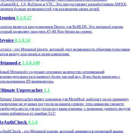
eGameDLL_CS, ReUnion и VTC. Это предоставляет разработчикам AMXX-
лагинов больше возможностей для реализации своих целей.
Reunion
0.2.0.27
eunion является продолжением Dproto для ReHLDS. Это metamod плагин,
оторый позволяет заходить 47/48 Non-Steam на сервер.
Revoice
0.1.0.34
evoice - это Metamod plugin, который дает возможность общения голосовым
атом между non-steam и steam клиентами.
Metamod-r
1.3.0.149
овый Metamod-r содержит огромное количество оптимизаций
роизводительности и намного более чистый код. Ядро было написано с
спользованием JIT-компилятора.
Ultimate Unprecacher
1.1
ltimate Unprecacher являет плагином для MetaMod, работает он по принципу
тключение не нужных ресурсов на вашем сервере, тем самым вы сможете
свободить места для ресурсов под ваши плагины, с помощью данного модуля
ожно избавиться от ошибки 512!
ReAuthCheck
0.1.6
eAuthCheck - это Metamod плагин, который занимается проверкой ваших