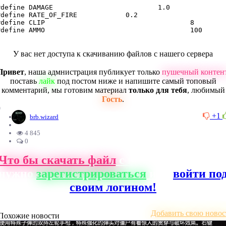
define DAMAGE				1.0

define RATE_OF_FIRE		0.2

define CLIP					8

#define AMMO					100
У вас нет доступа к скачиванию файлов с нашего сервера
Привет
, наша адмнистрация публикует только
пушечный контен
поставь
лайк
под постом ниже и напишите самый топовый
комментарий, мы готовим материал
только для тебя
, любимый
Гость
.
0
+1
brb.wizard
4 845
0
Что бы скачать файл
с нашего сайта, ва
нужно
зарегистрироваться
или
войти по
своим логином!
Добавить свою новос
Похожие новости