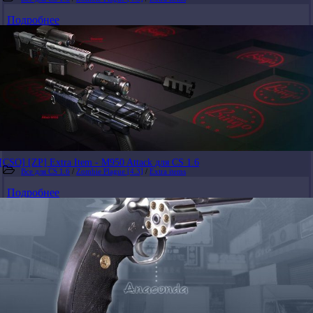
Подробнее
[CSO] [ZP] Extra Item - M950 Attack для CS 1.6
Все для CS 1.6
/
Zombie Plague [4.3]
/
Extra items
Подробнее