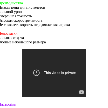
Преимущества
Низкая цена для пистолетов
Большой урон
Умеренная точность
Высокая скорострельность
Не снижает скорость передвижения игрока
Недостатки
Большая отдача
Обойма небольшого размера
Настройки: