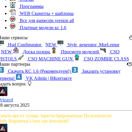
Программы
WEB Скрипты + шаблоны
Все для gamecms version all
Платные модели кс 1.6
Наши сервисы
Hud Configurator
NEW
Style_generator .MurLemur
NEW
Доска позора
Просмотр моделей
CSO
PISTOLS
CSO MACHINE GUN
CSO ZOMBIE CLASS
Наши партнеры
Скачать КС 1.6 (Рекомендуем!)
Заказать установку
сервера!
VK Admin | ВКонтакте
Задать вопрос
Wizard
28 августа 2025
Качать могут только Зарегистрированные Пользователи
nly Registered Users can download!