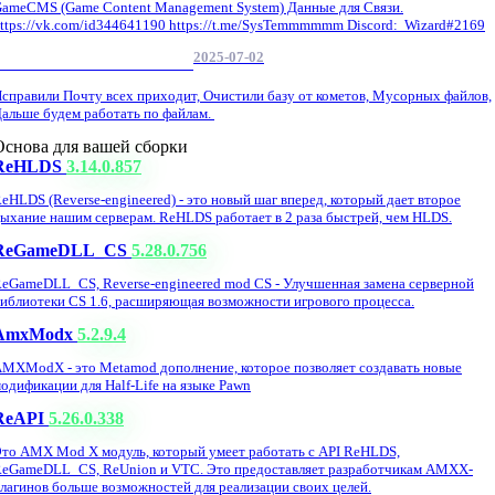
ameCMS (Game Content Management System) Данные для Связи.
ttps://vk.com/id344641190 https://t.me/SysTemmmmmm Discord: Wizard#2169
2025-07-02
Обнова Фиксы на сайте.
справили Почту всех приходит, Очистили базу от кометов, Мусорных файлов,
альше будем работать по файлам.
Основа для вашей сборки
ReHLDS
3.14.0.857
eHLDS (Reverse-engineered) - это новый шаг вперед, который дает второе
ыхание нашим серверам. ReHLDS работает в 2 раза быстрей, чем HLDS.
ReGameDLL_CS
5.28.0.756
eGameDLL_CS, Reverse-engineered mod CS - Улучшенная замена серверной
иблиотеки CS 1.6, расширяющая возможности игрового процесса.
AmxModx
5.2.9.4
MXModX - это Metamod дополнение, которое позволяет создавать новые
одификации для Half-Life на языке Pawn
ReAPI
5.26.0.338
то AMX Mod X модуль, который умеет работать с API ReHLDS,
eGameDLL_CS, ReUnion и VTC. Это предоставляет разработчикам AMXX-
лагинов больше возможностей для реализации своих целей.