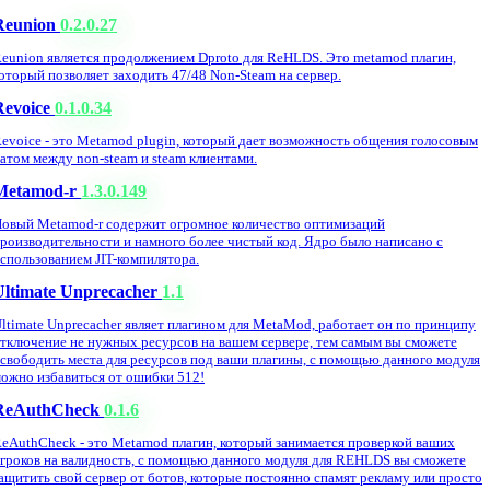
Reunion
0.2.0.27
eunion является продолжением Dproto для ReHLDS. Это metamod плагин,
оторый позволяет заходить 47/48 Non-Steam на сервер.
Revoice
0.1.0.34
evoice - это Metamod plugin, который дает возможность общения голосовым
атом между non-steam и steam клиентами.
Metamod-r
1.3.0.149
овый Metamod-r содержит огромное количество оптимизаций
роизводительности и намного более чистый код. Ядро было написано с
спользованием JIT-компилятора.
Ultimate Unprecacher
1.1
ltimate Unprecacher являет плагином для MetaMod, работает он по принципу
тключение не нужных ресурсов на вашем сервере, тем самым вы сможете
свободить места для ресурсов под ваши плагины, с помощью данного модуля
ожно избавиться от ошибки 512!
ReAuthCheck
0.1.6
eAuthCheck - это Metamod плагин, который занимается проверкой ваших
гроков на валидность, с помощью данного модуля для REHLDS вы сможете
ащитить свой сервер от ботов, которые постоянно спамят рекламу или просто