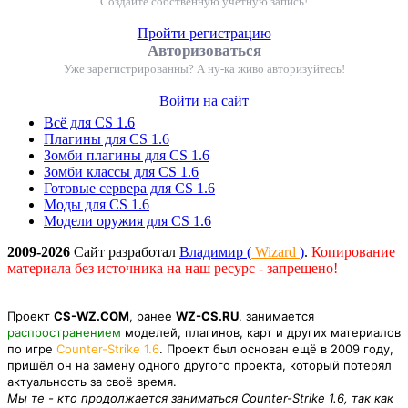
Создайте собственную учетную запись!
Пройти регистрацию
Авторизоваться
Уже зарегистрированны? А ну-ка живо авторизуйтесь!
Войти на сайт
Всё для CS 1.6
Плагины для CS 1.6
Зомби плагины для CS 1.6
Зомби классы для CS 1.6
Готовые сервера для CS 1.6
Моды для CS 1.6
Модели оружия для CS 1.6
2009-2026
Сайт разработал
Владимир (
Wizard
)
.
Копирование
материала без источника на наш ресурс - запрещено!
Проект
CS-WZ.COM
, ранее
WZ-CS.RU
, занимается
распространением
моделей, плагинов, карт и других материалов
по игре
Counter-Strike 1.6
. Проект был основан ещё в 2009 году,
пришёл он на замену одного другого проекта, который потерял
актуальность за своё время.
Мы те - кто продолжается заниматься Counter-Strike 1.6, так как