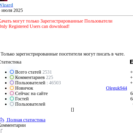
Wizard
5 июля 2025
Качать могут только Зарегистрированные Пользователи
nly Registered Users can download!
Только зарегистрированные посетители могут писать в чате.
Статистика
Всего статей
2531
+
Комментариев
225
+
Пользователей
: 46503
+
Новичок
Oleguk944
Сейчас на сайте
6
Гостей
6
Пользователей
[
]
Полная статистика
Комментарии