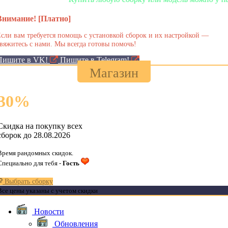
Внимание! [Платно]
сли вам требуется помощь с установкой сборок и их настройкой —
вяжитесь с нами. Мы всегда готовы помочь!
Пишите в VK!
Пишите в Telegram!
Магазин
30
%
Скидка на покупку всех
сборок до 28.08.2026
Время рандомных скидок.
Специально для тебя -
Гость
Выбрать сборку
Все цены указаны с учетом скидки
Новости
Обновления