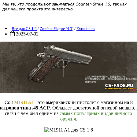
Мы те, кто продолжают заниматься Counter-Strike 1.6, так как
для нашего проекта это интересно.
CSO] [ZP] Extra Item - M1911 A1 для CS 1.6
Все для CS 1.6
/
Zombie Plague [4.3]
/
Extra items
2025-07-02
Colt
M1911A1
- это американский пистолет с магазином на
8
патронов типа .45 ACP
. Обладает достаточной огневой мощью, 
связи с чем был одним из
самых популярных видов личного
оружия
.