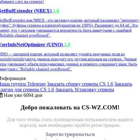
абивают слот на сервере!
NetBufExtender (NBEX)
1.0
etBufExtender или NBEX - это метамод-плагин, который расширяет "интернет-
уфер": буферы сервера и клиента(гарантия не 100%). Расширяет до 64 кб. Это
начит, что у игроков уменьшается вероятность быть кикнутыми с ошибкой
Reliable channel overflowed".
UserInfoNetOptimizer (UINO)
1.0
INO — metamod-плагин, который позволяет удалять ненужные поля из
serinfo(setinfo) когда движок передаёт его другим игрокам на сервере. Данная
ера уменьшает объём передаваемых данных и немного сокращает шанс быть
икнутым с "Reliable channel overflowed".
Информация
Наша группа Telegram
Заказать сборку сервера CS 1.6
Заказать
плагин для сервера CS 1.6
Заказать Установку сервера
Нам уже 6094 дня
Добро пожаловать на CS-WZ.COM!
Для того чтобы стать полноценным пользователем нашего
портала, вам необходимо пройти регистрацию.
Зарегистрироваться