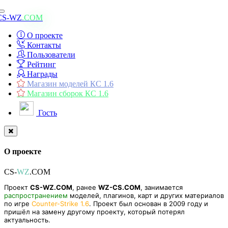
Toggle
CS-WZ
.COM
navigation
О проекте
Контакты
Пользователи
Рейтинг
Награды
Магазин моделей КС 1.6
Магазин сборок КС 1.6
Гость
О проекте
CS-
WZ
.COM
Проект
CS-WZ.COM
, ранее
WZ-CS.COM
, занимается
распространением
моделей, плагинов, карт и других материалов
по игре
Counter-Strike 1.6
. Проект был основан в 2009 году и
пришёл на замену другому проекту, который потерял
актуальность.