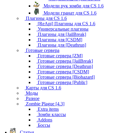
Модели рук зомби для CS 1.6
Модели гранат для CS 1.6
Плагины для CS 1.6
[ReApi] Плагины для CS 1.6
Универсальные плагины
Плагины для [JailBreak]
Плагины для [CSDM]
Плагины для [Deathrun]
Готовые сервера
Готовые сервера [ZM]
Готовые сервера [JailBreak]
Готовые сервера [Deathrun]
Готовые сервера [CSDM]
Готовые сервера [Biohazard]
Готовые сервера [Public]
Карты для CS 1.6
Моды
Разное
Zombie Plague [4.3]
Extra items
Зомби классы
Addons
Боссы
Статьи