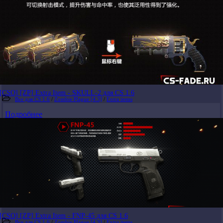
[CSO] [ZP] Extra Item - SKULL-2 для CS 1.6
Все для CS 1.6
/
Zombie Plague [4.3]
/
Extra items
Подробнее
[CSO] [ZP] Extra Item - FNP-45 для CS 1.6
Все для CS 1.6
/
Zombie Plague [4.3]
/
Extra items