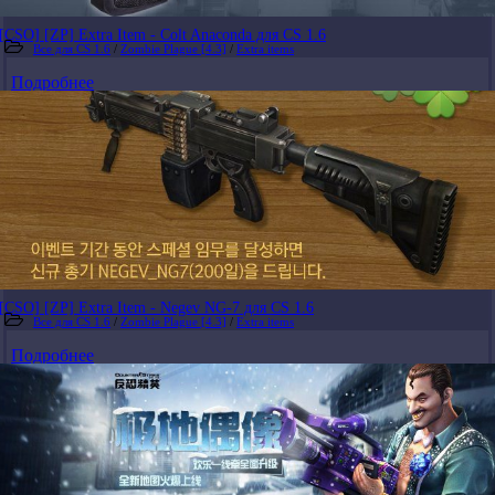
[CSO] [ZP] Extra Item - Colt Anaconda для CS 1.6
Все для CS 1.6
/
Zombie Plague [4.3]
/
Extra items
Подробнее
[CSO] [ZP] Extra Item - Negev NG-7 для CS 1.6
Все для CS 1.6
/
Zombie Plague [4.3]
/
Extra items
Подробнее