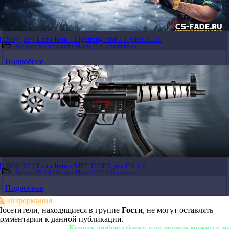
[CSO] [ZP] Extra Item - Lightning HMG-1 для CS 1.6
Все для CS 1.6
/
Zombie Plague [4.3]
/
Extra items
Подробнее
[CSO] [ZP] Extra Item - MP5 TIGER для CS 1.6
Все для CS 1.6
/
Zombie Plague [4.3]
/
Extra items
Подробнее
Информация
Посетители, находящиеся в группе
Гости
, не могут оставлять
комментарии к данной публикации.
Купить любую сборку или модель можно у нас в м