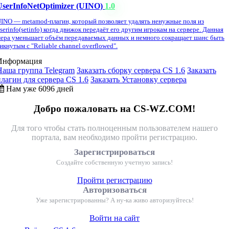
UserInfoNetOptimizer (UINO)
1.0
INO — metamod-плагин, который позволяет удалять ненужные поля из
serinfo(setinfo) когда движок передаёт его другим игрокам на сервере. Данная
ера уменьшает объём передаваемых данных и немного сокращает шанс быть
икнутым с "Reliable channel overflowed".
Информация
Наша группа Telegram
Заказать сборку сервера CS 1.6
Заказать
плагин для сервера CS 1.6
Заказать Установку сервера
Нам уже 6096 дней
Добро пожаловать на CS-WZ.COM!
Для того чтобы стать полноценным пользователем нашего
портала, вам необходимо пройти регистрацию.
Зарегистрироваться
Создайте собственную учетную запись!
Пройти регистрацию
Авторизоваться
Уже зарегистрированны? А ну-ка живо авторизуйтесь!
Войти на сайт