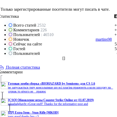
Только зарегистрированные посетители могут писать в чате.
Статистика
Всего статей
2532
+
Комментариев
226
+
Пользователей
: 46510
+
Новичок
martins98
Сейчас на сайте
5
Гостей
5
Пользователей
[
]
Полная статистика
Комментарии
Готовая зомби сборка «BIOHAZARD by Semisem» для CS 1.6
не запускається типу консольпише що всі плагіна працюють а коли заходжу на
сервак то нічого не працює
[CSO] Обновление игры Counter Strike Online от (11.07.2019)
adaadadghavbt «Great stuff! Thanks for the informative post and
[ZP] Extra Item - Stun Rifle [MKOD]
very good thanks bro <3