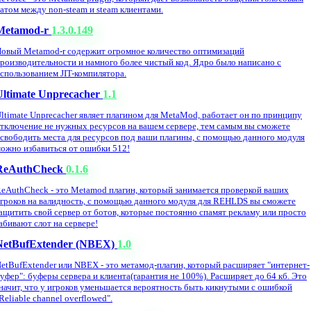
атом между non-steam и steam клиентами.
Metamod-r
1.3.0.149
овый Metamod-r содержит огромное количество оптимизаций
роизводительности и намного более чистый код. Ядро было написано с
спользованием JIT-компилятора.
Ultimate Unprecacher
1.1
ltimate Unprecacher являет плагином для MetaMod, работает он по принципу
тключение не нужных ресурсов на вашем сервере, тем самым вы сможете
свободить места для ресурсов под ваши плагины, с помощью данного модуля
ожно избавиться от ошибки 512!
ReAuthCheck
0.1.6
eAuthCheck - это Metamod плагин, который занимается проверкой ваших
гроков на валидность, с помощью данного модуля для REHLDS вы сможете
ащитить свой сервер от ботов, которые постоянно спамят рекламу или просто
абивают слот на сервере!
NetBufExtender (NBEX)
1.0
etBufExtender или NBEX - это метамод-плагин, который расширяет "интернет-
уфер": буферы сервера и клиента(гарантия не 100%). Расширяет до 64 кб. Это
начит, что у игроков уменьшается вероятность быть кикнутыми с ошибкой
Reliable channel overflowed".