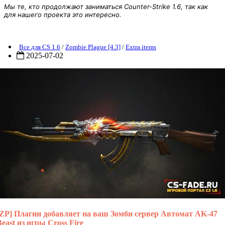
Мы те, кто продолжают заниматься Counter-Strike 1.6, так как
для нашего проекта это интересно.
ZP] Extra Item - AK-47 Beast для CS 1.6
Все для CS 1.6
/
Zombie Plague [4.3]
/
Extra items
2025-07-02
[ZP] Плагин добавляет на ваш Зомби сервер Автомат AK-47
Beast из игры Cross Fire