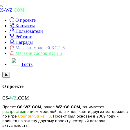
Toggle
CS-WZ
.COM
navigation
О проекте
Контакты
Пользователи
Рейтинг
Награды
Магазин моделей КС 1.6
Магазин сборок КС 1.6
Гость
О проекте
CS-
WZ
.COM
Проект
CS-WZ.COM
, ранее
WZ-CS.COM
, занимается
распространением
моделей, плагинов, карт и других материалов
по игре
Counter-Strike 1.6
. Проект был основан в 2009 году и
пришёл на замену другому проекту, который потерял
актуальность.