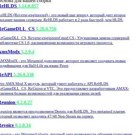
Основа для вашей сборки
ReHLDS
3.14.0.857
eHLDS (Reverse-engineered) - это новый шаг вперед, который дает второе
ыхание нашим серверам. ReHLDS работает в 2 раза быстрей, чем HLDS.
ReGameDLL_CS
5.28.0.756
eGameDLL_CS, Reverse-engineered mod CS - Улучшенная замена серверной
иблиотеки CS 1.6, расширяющая возможности игрового процесса.
AmxModx
5.2.9.4
MXModX - это Metamod дополнение, которое позволяет создавать новые
одификации для Half-Life на языке Pawn
ReAPI
5.26.0.338
то AMX Mod X модуль, который умеет работать с API ReHLDS,
eGameDLL_CS, ReUnion и VTC. Это предоставляет разработчикам AMXX-
лагинов больше возможностей для реализации своих целей.
Reunion
0.2.0.27
eunion является продолжением Dproto для ReHLDS. Это metamod плагин,
оторый позволяет заходить 47/48 Non-Steam на сервер.
Revoice
0.1.0.34
evoice - это Metamod plugin, который дает возможность общения голосовым