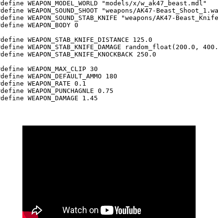
#define WEAPON_MODEL_WORLD "models/x/w_ak47_beast.mdl"

#define WEAPON_SOUND_SHOOT "weapons/AK47-Beast_Shoot_1.wa
#define WEAPON_SOUND_STAB_KNIFE "weapons/AK47-Beast_Knife
#define WEAPON_BODY 0

#define WEAPON_STAB_KNIFE_DISTANCE 125.0

#define WEAPON_STAB_KNIFE_DAMAGE random_float(200.0, 400.
#define WEAPON_STAB_KNIFE_KNOCKBACK 250.0

#define WEAPON_MAX_CLIP 30

#define WEAPON_DEFAULT_AMMO 180

#define WEAPON_RATE 0.1

#define WEAPON_PUNCHAGNLE 0.75

#define WEAPON_DAMAGE 1.45