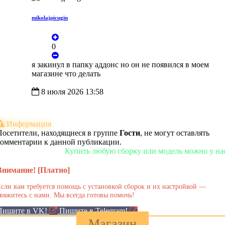
mikolajpicugin
0
я закинул в папку аддонс но он не появился в моем
магазине что делать
8 июля 2026 13:58
Информация
Посетители, находящиеся в группе
Гости
, не могут оставлять
комментарии к данной публикации.
Купить любую сборку или модель можно у нас в м
Внимание! [Платно]
сли вам требуется помощь с установкой сборок и их настройкой —
вяжитесь с нами. Мы всегда готовы помочь!
Пишите в VK!
Пишите в Telegram!
Магазин