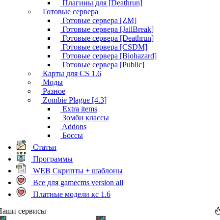
Плагины для [Deathrun]
Готовые сервера
Готовые сервера [ZM]
Готовые сервера [JailBreak]
Готовые сервера [Deathrun]
Готовые сервера [CSDM]
Готовые сервера [Biohazard]
Готовые сервера [Public]
Карты для CS 1.6
Моды
Разное
Zombie Plague [4.3]
Extra items
Зомби классы
Addons
Боссы
Статьи
Программы
WEB Скрипты + шаблоны
Все для gamecms version all
Платные модели кс 1.6
Наши сервисы