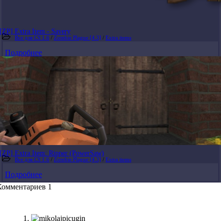
[ZP] Extra Item - Savery
Все для CS 1.6
/
Zombie Plague [4.3]
/
Extra items
Подробнее
[ZP] Extra Item: Ripper (PowerSaw)
Все для CS 1.6
/
Zombie Plague [4.3]
/
Extra items
Подробнее
Комментариев 1