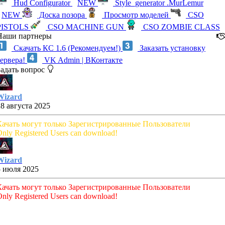
Hud Configurator
NEW
Style_generator .MurLemur
NEW
Доска позора
Просмотр моделей
CSO
PISTOLS
CSO MACHINE GUN
CSO ZOMBIE CLASS
Наши партнеры
Скачать КС 1.6 (Рекомендуем!)
Заказать установку
сервера!
VK Admin | ВКонтакте
Задать вопрос
Wizard
28 августа 2025
Качать могут только Зарегистрированные Пользователи
nly Registered Users can download!
Wizard
5 июля 2025
Качать могут только Зарегистрированные Пользователи
nly Registered Users can download!