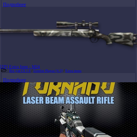
Подробнее
[ZP] Extra Item - M24
Все для CS 1.6
/
Zombie Plague [4.3]
/
Extra items
Подробнее