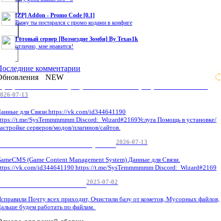
[ZP] Addon - Promo Code [0.1]
Вижу ты постарался с промо кодами в конфиге
Готовый сервер [Возмездие Зомби] By Texas1k
отлично, мне нравится!
Последние комментарии
Обновления
NEW
Профессиональные услуги по CS 1.6 / серверным системам
026-07-13
анные для Связи.https://vk.com/id344641190
ttps://t.me/SysTemmmmmm Discord: Wizard#2169Услуга Помощь в установке/
астройке серверов/модов/плагинов/сайтов.
2026-07-13
GameCMS Установка Настройка
ameCMS (Game Content Management System) Данные для Связи.
ttps://vk.com/id344641190 https://t.me/SysTemmmmmm Discord: Wizard#2169
2025-07-02
Обнова Фиксы на сайте.
справили Почту всех приходит, Очистили базу от кометов, Мусорных файлов,
альше будем работать по файлам.