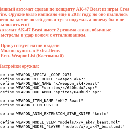
Данный автомат сделан по концепту AK-47 Beast из игры Cros
Fire. Оружие было написано ещё в 2018 году, но оно пылилось 
меня на компе по сей день и тут я подумал, а почему бы и не
выложить его?
Автомат AK-47 Beast имеет 2 режима атаки, обычные
выстрелы и удар ножом с отталкиванием.
- Присутствует натив выдачи
- Можно купить в Extra-Items
- Есть WeaponList (Кастомный)
Настройки оружия:
#define WEAPON_SPECIAL_CODE 2071

#define WEAPON_REFERENCE "weapon_ak47"

#define WEAPON_NEW_NAME "x/weapon_ak47beast"

#define WEAPON_HUD "sprites/x/640hudx2.spr"

#define WEAPON_HUD_AMMO "sprites/640hud7.spr"

#define WEAPON_ITEM_NAME "AK47 Beast"

#define WEAPON_ITEM_COST 0

#define WEAPON_ANIM_EXTENSION_STAB_KNIFE "knife"

#define WEAPON_MODEL_VIEW "models/x/v_ak47_beast.mdl"

#define WEAPON_MODEL_PLAYER "models/x/p_ak47_beast.mdl"
