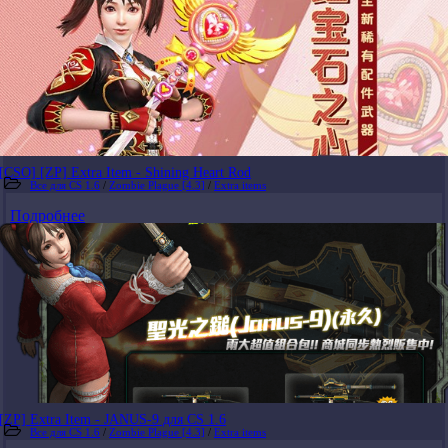
[CSO] [ZP] Extra Item - Shining Heart Rod
Все для CS 1.6
/
Zombie Plague [4.3]
/
Extra items
Подробнее
[ZP] Extra Item - JANUS-9 для CS 1.6
Все для CS 1.6
/
Zombie Plague [4.3]
/
Extra items