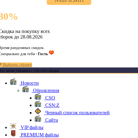
30
%
Скидка на покупку всех
сборок до 28.08.2026
Время рандомных скидок.
Специально для тебя -
Гость
Выбрать сборку
Все цены указаны с учетом скидки
Новости
Обновления
CSO
CSN:Z
Черный список пользователей
Сайта
VIP файлы
PREMIUM файлы