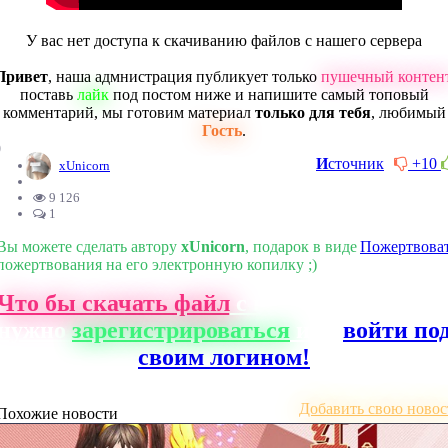
У вас нет доступа к скачиванию файлов с нашего сервера
Привет
, наша адмнистрация публикует только
пушечный контен
поставь
лайк
под постом ниже и напишите самый топовый
комментарий, мы готовим материал
только для тебя
, любимый
Гость
.
0
И
сточник
+10
xUnicorn
9 126
1
Вы можете сделать автору
xUnicorn
, подарок в виде
Пожертвова
пожертвования на его электронную копилку ;)
Что бы скачать файл
с нашего сайта, ва
нужно
зарегистрироваться
или
войти по
своим логином!
Добавить свою новос
Похожие новости