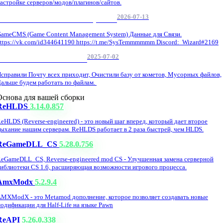
астройке серверов/модов/плагинов/сайтов.
2026-07-13
GameCMS Установка Настройка
ameCMS (Game Content Management System) Данные для Связи.
ttps://vk.com/id344641190 https://t.me/SysTemmmmmm Discord: Wizard#2169
2025-07-02
Обнова Фиксы на сайте.
справили Почту всех приходит, Очистили базу от кометов, Мусорных файлов,
альше будем работать по файлам.
Основа для вашей сборки
ReHLDS
3.14.0.857
eHLDS (Reverse-engineered) - это новый шаг вперед, который дает второе
ыхание нашим серверам. ReHLDS работает в 2 раза быстрей, чем HLDS.
ReGameDLL_CS
5.28.0.756
eGameDLL_CS, Reverse-engineered mod CS - Улучшенная замена серверной
иблиотеки CS 1.6, расширяющая возможности игрового процесса.
AmxModx
5.2.9.4
MXModX - это Metamod дополнение, которое позволяет создавать новые
одификации для Half-Life на языке Pawn
ReAPI
5.26.0.338