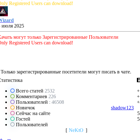
nly Registered Users can download!
Wizard
5 июля 2025
Качать могут только Зарегистрированные Пользователи
nly Registered Users can download!
Только зарегистрированные посетители могут писать в чате.
Статистика
Всего статей
2532
+
Комментариев
226
+
Пользователей
: 46508
+
Новичок
shadow123
Сейчас на сайте
5
Гостей
5
Пользователей
[
NeKtO
]