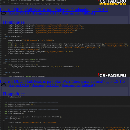
Плагин [JBE] «JailBreak игра - Pudge vs Deadpool» для CS 1.6
Все для CS 1.6
/
Плагины для CS 1.6
/
Плагины для [JailBreak]
Подробнее
Плагин [JBE] «JailBreak игра - Star Wars (Звездные войны)» для CS 1.6
Все для CS 1.6
/
Плагины для CS 1.6
/
Плагины для [JailBreak]
Подробнее