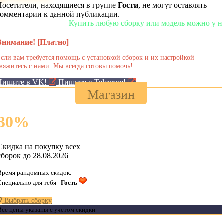
Посетители, находящиеся в группе
Гости
, не могут оставлять
комментарии к данной публикации.
Купить любую сборку или модель можно у нас в 
Внимание! [Платно]
сли вам требуется помощь с установкой сборок и их настройкой —
вяжитесь с нами. Мы всегда готовы помочь!
Пишите в VK!
Пишите в Telegram!
Магазин
30
%
Скидка на покупку всех
сборок до 28.08.2026
Время рандомных скидок.
Специально для тебя -
Гость
Выбрать сборку
Все цены указаны с учетом скидки