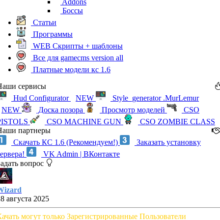
Addons
Боссы
Статьи
Программы
WEB Скрипты + шаблоны
Все для gamecms version all
Платные модели кс 1.6
Наши сервисы
Hud Configurator
NEW
Style_generator .MurLemur
NEW
Доска позора
Просмотр моделей
CSO
PISTOLS
CSO MACHINE GUN
CSO ZOMBIE CLASS
Наши партнеры
Скачать КС 1.6 (Рекомендуем!)
Заказать установку
сервера!
VK Admin | ВКонтакте
Задать вопрос
Wizard
28 августа 2025
Качать могут только Зарегистрированные Пользователи