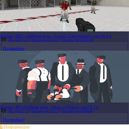
Плагин [JBE] «JailBreak игра - Suicide (Смертники)» для CS 1.6
Все для CS 1.6
/
Плагины для CS 1.6
/
Плагины для [JailBreak]
Подробнее
Плагин [JB] «JailBreak игра - Nigga vs Police» для CS 1.6
Все для CS 1.6
/
Плагины для CS 1.6
/
Плагины для [JailBreak]
Подробнее
Информация