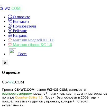
Toggle
CS-WZ
.COM
navigation
О проекте
Контакты
Пользователи
Рейтинг
Награды
Магазин моделей КС 1.6
Магазин сборок КС 1.6
Гость
О проекте
CS-
WZ
.COM
Проект
CS-WZ.COM
, ранее
WZ-CS.COM
, занимается
распространением
моделей, плагинов, карт и других материалов
по игре
Counter-Strike 1.6
. Проект был основан в 2009 году и
пришёл на замену другому проекту, который потерял
актуальность.