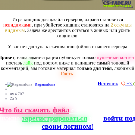
Игра хищник для джайл серверов, охрана становится
невидимками
, при убийстве хищник становятся на
2 секунды
видимым
. Задача же арестантов остаться в живых или убить
хищников.
У вас нет доступа к скачиванию файлов с нашего сервера
Привет
, наша адмнистрация публикует только
пушечный контен
поставь
лайк
под постом ниже и напишите самый топовый
комментарий, мы готовим материал
только для тебя
, любимый
Гость
.
0
И
сточник
+3
Ragamafona
4 707
0
Что бы скачать файл
с нашего сайта, ва
нужно
зарегистрироваться
или
войти по
своим логином!