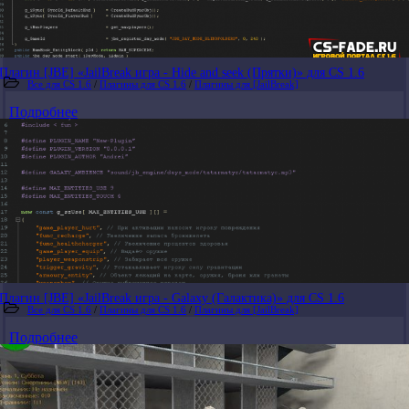
Плагин [JBE] «JailBreak игра - Hide and seek (Прятки)» для CS 1.6
Все для CS 1.6
/
Плагины для CS 1.6
/
Плагины для [JailBreak]
Подробнее
Плагин [JBE] «JailBreak игра - Galaxy (Галактика)» для CS 1.6
Все для CS 1.6
/
Плагины для CS 1.6
/
Плагины для [JailBreak]
Подробнее