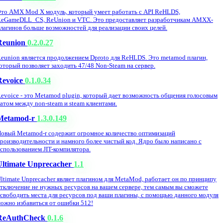
то AMX Mod X модуль, который умеет работать с API ReHLDS,
eGameDLL_CS, ReUnion и VTC. Это предоставляет разработчикам AMXX-
лагинов больше возможностей для реализации своих целей.
Reunion
0.2.0.27
eunion является продолжением Dproto для ReHLDS. Это metamod плагин,
оторый позволяет заходить 47/48 Non-Steam на сервер.
Revoice
0.1.0.34
evoice - это Metamod plugin, который дает возможность общения голосовым
атом между non-steam и steam клиентами.
Metamod-r
1.3.0.149
овый Metamod-r содержит огромное количество оптимизаций
роизводительности и намного более чистый код. Ядро было написано с
спользованием JIT-компилятора.
Ultimate Unprecacher
1.1
ltimate Unprecacher являет плагином для MetaMod, работает он по принципу
тключение не нужных ресурсов на вашем сервере, тем самым вы сможете
свободить места для ресурсов под ваши плагины, с помощью данного модуля
ожно избавиться от ошибки 512!
ReAuthCheck
0.1.6