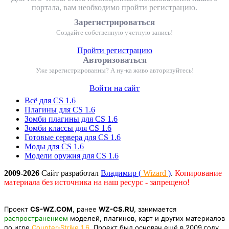
портала, вам необходимо пройти регистрацию.
Зарегистрироваться
Создайте собственную учетную запись!
Пройти регистрацию
Авторизоваться
Уже зарегистрированны? А ну-ка живо авторизуйтесь!
Войти на сайт
Всё для CS 1.6
Плагины для CS 1.6
Зомби плагины для CS 1.6
Зомби классы для CS 1.6
Готовые сервера для CS 1.6
Моды для CS 1.6
Модели оружия для CS 1.6
2009-2026
Сайт разработал
Владимир (
Wizard
)
.
Копирование
материала без источника на наш ресурс - запрещено!
Проект
CS-WZ.COM
, ранее
WZ-CS.RU
, занимается
распространением
моделей, плагинов, карт и других материалов
по игре
Counter-Strike 1.6
. Проект был основан ещё в 2009 году,