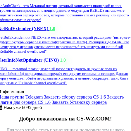
eAuthCheck - это Metamod плагин, который занимается проверкой ваших
гроков на валидность, с помощью данного модуля для REHLDS вы сможете
ащитить свой сервер от ботов, которые постоянно спамят рекламу или просто
абивают слот на сервере!
NetBufExtender (NBEX)
1.0
etBufExtender или NBEX - это метамод-плагин, который расширяет "интернет-
уфер": буферы сервера и клиента(гарантия не 100%). Расширяет до 64 кб. Это
начит, что у игроков уменьшается вероятность быть кикнутыми с ошибкой
Reliable channel overflowed".
UserInfoNetOptimizer (UINO)
1.0
INO — metamod-плагин, который позволяет удалять ненужные поля из
serinfo(setinfo) когда движок передаёт его другим игрокам на сервере. Данная
ера уменьшает объём передаваемых данных и немного сокращает шанс быть
икнутым с "Reliable channel overflowed".
Информация
Наша группа Telegram
Заказать сборку сервера CS 1.6
Заказать
плагин для сервера CS 1.6
Заказать Установку сервера
Нам уже 6095 дней
Добро пожаловать на CS-WZ.COM!
Для того чтобы стать полноценным пользователем нашего