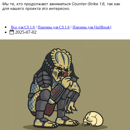
Мы те, кто продолжают заниматься Counter-Strike 1.6, так как
для нашего проекта это интересно.
лагин [JB] «JailBreak игра - Predator» для CS 1.6
Все для CS 1.6
/
Плагины для CS 1.6
/
Плагины для [JailBreak]
2025-07-02