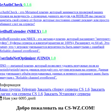
ReAuthCheck
0.1.6
eAuthCheck - это Metamod плагин, который занимается проверкой ваших
гроков на валидность, с помощью данного модуля для REHLDS вы сможете
ащитить свой сервер от ботов, которые постоянно спамят рекламу или просто
абивают слот на сервере!
NetBufExtender (NBEX)
1.0
etBufExtender или NBEX - это метамод-плагин, который расширяет "интернет-
уфер": буферы сервера и клиента(гарантия не 100%). Расширяет до 64 кб. Это
начит, что у игроков уменьшается вероятность быть кикнутыми с ошибкой
Reliable channel overflowed".
UserInfoNetOptimizer (UINO)
1.0
INO — metamod-плагин, который позволяет удалять ненужные поля из
serinfo(setinfo) когда движок передаёт его другим игрокам на сервере. Данная
ера уменьшает объём передаваемых данных и немного сокращает шанс быть
икнутым с "Reliable channel overflowed".
Информация
Наша группа Telegram
Заказать сборку сервера CS 1.6
Заказать
плагин для сервера CS 1.6
Заказать Установку сервера
Нам уже 6095 дней
Добро пожаловать на CS-WZ.COM!