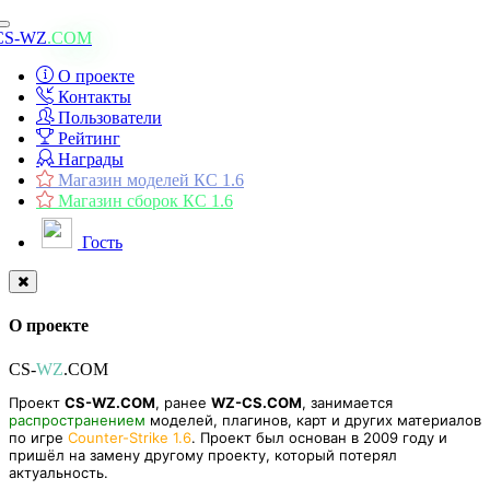
Toggle
CS-WZ
.COM
navigation
О проекте
Контакты
Пользователи
Рейтинг
Награды
Магазин моделей КС 1.6
Магазин сборок КС 1.6
Гость
О проекте
CS-
WZ
.COM
Проект
CS-WZ.COM
, ранее
WZ-CS.COM
, занимается
распространением
моделей, плагинов, карт и других материалов
по игре
Counter-Strike 1.6
. Проект был основан в 2009 году и
пришёл на замену другому проекту, который потерял
актуальность.