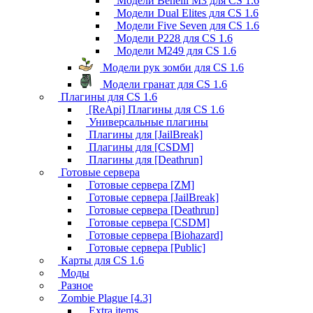
Модели Benelli M3 для CS 1.6
Модели Dual Elites для CS 1.6
Модели Five Seven для CS 1.6
Модели P228 для CS 1.6
Модели M249 для CS 1.6
Модели рук зомби для CS 1.6
Модели гранат для CS 1.6
Плагины для CS 1.6
[ReApi] Плагины для CS 1.6
Универсальные плагины
Плагины для [JailBreak]
Плагины для [CSDM]
Плагины для [Deathrun]
Готовые сервера
Готовые сервера [ZM]
Готовые сервера [JailBreak]
Готовые сервера [Deathrun]
Готовые сервера [CSDM]
Готовые сервера [Biohazard]
Готовые сервера [Public]
Карты для CS 1.6
Моды
Разное
Zombie Plague [4.3]
Extra items