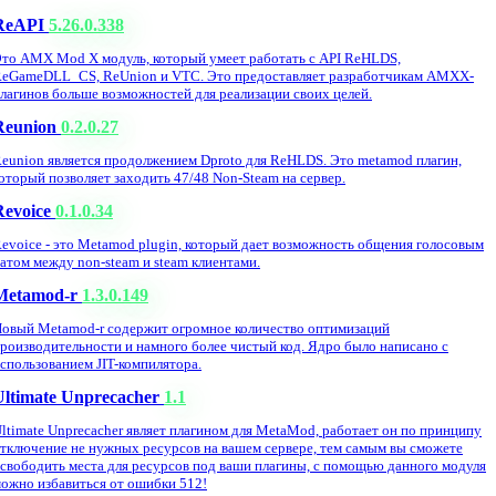
ReAPI
5.26.0.338
то AMX Mod X модуль, который умеет работать с API ReHLDS,
eGameDLL_CS, ReUnion и VTC. Это предоставляет разработчикам AMXX-
лагинов больше возможностей для реализации своих целей.
Reunion
0.2.0.27
eunion является продолжением Dproto для ReHLDS. Это metamod плагин,
оторый позволяет заходить 47/48 Non-Steam на сервер.
Revoice
0.1.0.34
evoice - это Metamod plugin, который дает возможность общения голосовым
атом между non-steam и steam клиентами.
Metamod-r
1.3.0.149
овый Metamod-r содержит огромное количество оптимизаций
роизводительности и намного более чистый код. Ядро было написано с
спользованием JIT-компилятора.
Ultimate Unprecacher
1.1
ltimate Unprecacher являет плагином для MetaMod, работает он по принципу
тключение не нужных ресурсов на вашем сервере, тем самым вы сможете
свободить места для ресурсов под ваши плагины, с помощью данного модуля
ожно избавиться от ошибки 512!