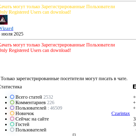
Качать могут только Зарегистрированные Пользователи
nly Registered Users can download!
Wizard
5 июля 2025
Качать могут только Зарегистрированные Пользователи
nly Registered Users can download!
Только зарегистрированные посетители могут писать в чате.
Статистика
Всего статей
2532
+
Комментариев
226
+
Пользователей
: 46509
+
Новичок
Czarintax
Сейчас на сайте
3
Гостей
3
Пользователей
[
]