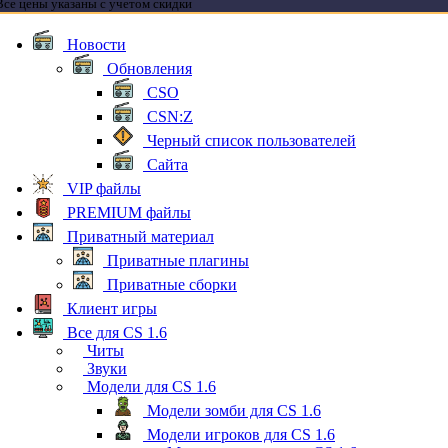
Все цены указаны с учетом скидки
Новости
Обновления
CSO
CSN:Z
Черный список пользователей
Сайта
VIP файлы
PREMIUM файлы
Приватный материал
Приватные плагины
Приватные сборки
Клиент игры
Все для CS 1.6
Читы
Звуки
Модели для CS 1.6
Модели зомби для CS 1.6
Модели игроков для CS 1.6