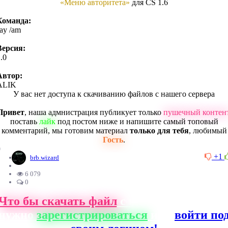
«Меню авторитета»
для CS 1.6
Команда:
ay /am
Версия:
.0
Автор:
ALIK
У вас нет доступа к скачиванию файлов с нашего сервера
Привет
, наша адмнистрация публикует только
пушечный контен
поставь
лайк
под постом ниже и напишите самый топовый
комментарий, мы готовим материал
только для тебя
, любимый
Гость
.
0
+1
brb.wizard
6 079
0
Что бы скачать файл
с нашего сайта, ва
нужно
зарегистрироваться
или
войти по