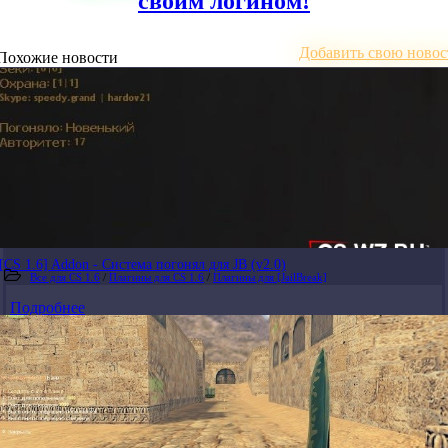
своим логином!
Добавить свою новос
Похожие новости
[CS 1.6] Addon - Система погонял для JB (v2.0)
Все для CS 1.6
/
Плагины для CS 1.6
/
Плагины для [JailBreak]
Подробнее