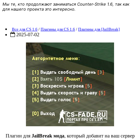
Мы те, кто продолжают заниматься Counter-Strike 1.6, так как
для нашего проекта это интересно.
Плагин [JBE] «Меню авторитета» для CS 1.6
Все для CS 1.6
/
Плагины для CS 1.6
/
Плагины для [JailBreak]
2025-07-02
Плагин для
JailBreak мода
, который добавит на ваш сервер