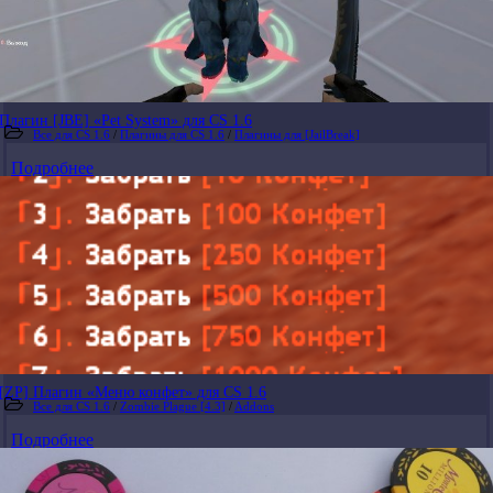
Плагин [JBE] «Pet System» для CS 1.6
Все для CS 1.6
/
Плагины для CS 1.6
/
Плагины для [JailBreak]
Подробнее
[ZP] Плагин «Меню конфет» для CS 1.6
Все для CS 1.6
/
Zombie Plague [4.3]
/
Addons
Подробнее