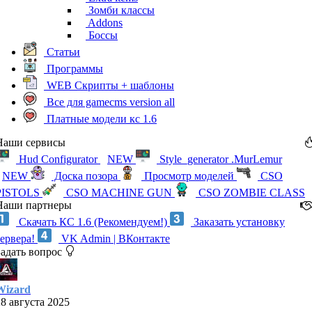
Зомби классы
Addons
Боссы
Статьи
Программы
WEB Скрипты + шаблоны
Все для gamecms version all
Платные модели кс 1.6
Наши сервисы
Hud Configurator
NEW
Style_generator .MurLemur
NEW
Доска позора
Просмотр моделей
CSO
PISTOLS
CSO MACHINE GUN
CSO ZOMBIE CLASS
Наши партнеры
Скачать КС 1.6 (Рекомендуем!)
Заказать установку
сервера!
VK Admin | ВКонтакте
Задать вопрос
Wizard
28 августа 2025