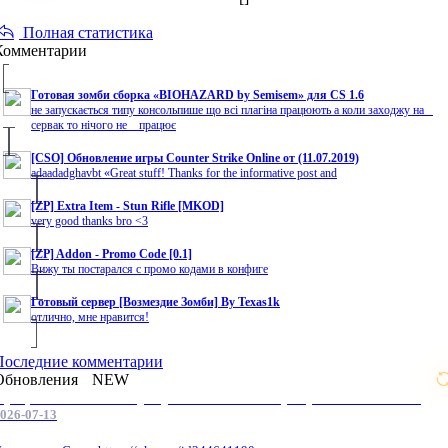
Полная статистика
Комментарии
Готовая зомби сборка «BIOHAZARD by Semisem» для CS 1.6
не запускається типу консольпише що всі плагіна працюють а коли заходжу на
сервак то нічого не працює
[CSO] Обновление игры Counter Strike Online от (11.07.2019)
adaadadghavbt «Great stuff! Thanks for the informative post and
[ZP] Extra Item - Stun Rifle [MKOD]
very good thanks bro <3
[ZP] Addon - Promo Code [0.1]
Вижу ты постарался с промо кодами в конфиге
Готовый сервер [Возмездие Зомби] By Texas1k
отлично, мне нравится!
Последние комментарии
Обновления
NEW
Профессиональные услуги по CS 1.6 / серверным системам
026-07-13