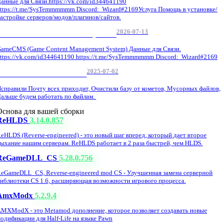
анные для Связи.https://vk.com/id344641190
ttps://t.me/SysTemmmmmm Discord: Wizard#2169Услуга Помощь в установке/
астройке серверов/модов/плагинов/сайтов.
2026-07-13
GameCMS Установка Настройка
ameCMS (Game Content Management System) Данные для Связи.
ttps://vk.com/id344641190 https://t.me/SysTemmmmmm Discord: Wizard#2169
2025-07-02
Обнова Фиксы на сайте.
справили Почту всех приходит, Очистили базу от кометов, Мусорных файлов,
альше будем работать по файлам.
Основа для вашей сборки
ReHLDS
3.14.0.857
eHLDS (Reverse-engineered) - это новый шаг вперед, который дает второе
ыхание нашим серверам. ReHLDS работает в 2 раза быстрей, чем HLDS.
ReGameDLL_CS
5.28.0.756
eGameDLL_CS, Reverse-engineered mod CS - Улучшенная замена серверной
иблиотеки CS 1.6, расширяющая возможности игрового процесса.
AmxModx
5.2.9.4
MXModX - это Metamod дополнение, которое позволяет создавать новые
одификации для Half-Life на языке Pawn