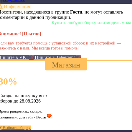
Информация
Посетители, находящиеся в группе
Гости
, не могут оставлять
комментарии к данной публикации.
Купить любую сборку или модель можно у на
Внимание! [Платно]
сли вам требуется помощь с установкой сборок и их настройкой —
вяжитесь с нами. Мы всегда готовы помочь!
Пишите в VK!
Пишите в Telegram!
Магазин
30
%
Скидка на покупку всех
сборок до 28.08.2026
Время рандомных скидок.
Специально для тебя -
Гость
Выбрать сборку