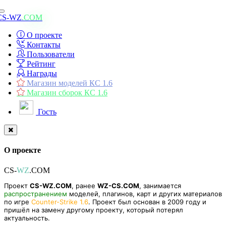
Toggle
CS-WZ
.COM
navigation
О проекте
Контакты
Пользователи
Рейтинг
Награды
Магазин моделей КС 1.6
Магазин сборок КС 1.6
Гость
О проекте
CS-
WZ
.COM
Проект
CS-WZ.COM
, ранее
WZ-CS.COM
, занимается
распространением
моделей, плагинов, карт и других материалов
по игре
Counter-Strike 1.6
. Проект был основан в 2009 году и
пришёл на замену другому проекту, который потерял
актуальность.