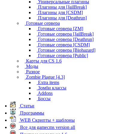
Универсальные плагины
Плагины для [JailBreak]
Плагины для [CSDM]
Плагины для [Deathrun]
Готовые сервера
Готовые сервера [ZM]
Готовые сервера [JailBreak]
Готовые сервера [Deathrun]
Готовые сервера [CSDM]
Готовые сервера [Biohazard]
Готовые сервера [Public]
Карты для CS 1.6
Моды
Разное
Zombie Plague [4.3]
Extra items
Зомби классы
Addons
Боссы
Статьи
Программы
WEB Скрипты + шаблоны
Все для gamecms version all