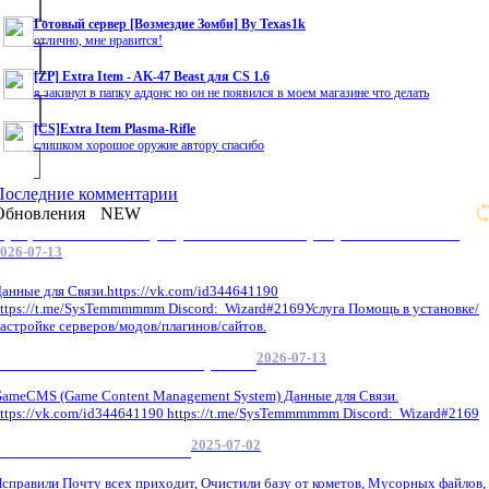
Готовый сервер [Возмездие Зомби] By Texas1k
отлично, мне нравится!
[ZP] Extra Item - AK-47 Beast для CS 1.6
я закинул в папку аддонс но он не появился в моем магазине что делать
[CS]Extra Item Plasma-Rifle
слишком хорошое оружие автору спасибо
Последние комментарии
Обновления
NEW
Профессиональные услуги по CS 1.6 / серверным системам
026-07-13
анные для Связи.https://vk.com/id344641190
ttps://t.me/SysTemmmmmm Discord: Wizard#2169Услуга Помощь в установке/
астройке серверов/модов/плагинов/сайтов.
2026-07-13
GameCMS Установка Настройка
ameCMS (Game Content Management System) Данные для Связи.
ttps://vk.com/id344641190 https://t.me/SysTemmmmmm Discord: Wizard#2169
2025-07-02
Обнова Фиксы на сайте.
справили Почту всех приходит, Очистили базу от кометов, Мусорных файлов,