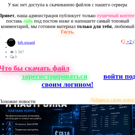
У вас нет доступа к скачиванию файлов с нашего сервера
Привет
, наша адмнистрация публикует только
пушечный контен
поставь
лайк
под постом ниже и напишите самый топовый
комментарий, мы готовим материал
только для тебя
, любимый
Гость
.
0
+2
brb.wizard
5 587
0
Что бы скачать файл
с нашего сайта, ва
нужно
зарегистрироваться
или
войти по
своим логином!
Добавить свою новос
Похожие новости