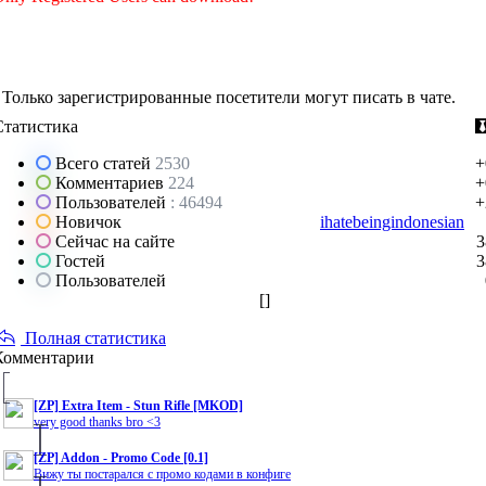
Только зарегистрированные посетители могут писать в чате.
Статистика
Всего статей
2530
+
Комментариев
224
+
Пользователей
: 46494
+
Новичок
ihatebeingindonesian
Сейчас на сайте
3
Гостей
3
Пользователей
[
]
Полная статистика
Комментарии
[ZP] Extra Item - Stun Rifle [MKOD]
very good thanks bro <3
[ZP] Addon - Promo Code [0.1]
Вижу ты постарался с промо кодами в конфиге