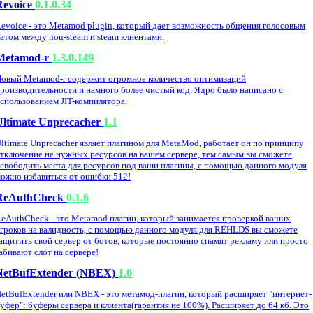
Revoice
0.1.0.34
evoice - это Metamod plugin, который дает возможность общения голосовым
атом между non-steam и steam клиентами.
Metamod-r
1.3.0.149
овый Metamod-r содержит огромное количество оптимизаций
роизводительности и намного более чистый код. Ядро было написано с
спользованием JIT-компилятора.
Ultimate Unprecacher
1.1
ltimate Unprecacher являет плагином для MetaMod, работает он по принципу
тключение не нужных ресурсов на вашем сервере, тем самым вы сможете
свободить места для ресурсов под ваши плагины, с помощью данного модуля
ожно избавиться от ошибки 512!
ReAuthCheck
0.1.6
eAuthCheck - это Metamod плагин, который занимается проверкой ваших
гроков на валидность, с помощью данного модуля для REHLDS вы сможете
ащитить свой сервер от ботов, которые постоянно спамят рекламу или просто
абивают слот на сервере!
NetBufExtender (NBEX)
1.0
etBufExtender или NBEX - это метамод-плагин, который расширяет "интернет-
уфер": буферы сервера и клиента(гарантия не 100%). Расширяет до 64 кб. Это