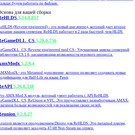
альше будем работать по файлам.
Основа для вашей сборки
ReHLDS
3.14.0.857
eHLDS (Reverse-engineered) - это новый шаг вперед, который дает второе
ыхание нашим серверам. ReHLDS работает в 2 раза быстрей, чем HLDS.
ReGameDLL_CS
5.28.0.756
eGameDLL_CS, Reverse-engineered mod CS - Улучшенная замена серверной
иблиотеки CS 1.6, расширяющая возможности игрового процесса.
AmxModx
5.2.9.4
MXModX - это Metamod дополнение, которое позволяет создавать новые
одификации для Half-Life на языке Pawn
ReAPI
5.26.0.338
то AMX Mod X модуль, который умеет работать с API ReHLDS,
eGameDLL_CS, ReUnion и VTC. Это предоставляет разработчикам AMXX-
лагинов больше возможностей для реализации своих целей.
Reunion
0.2.0.27
eunion является продолжением Dproto для ReHLDS. Это metamod плагин,
оторый позволяет заходить 47/48 Non-Steam на сервер.