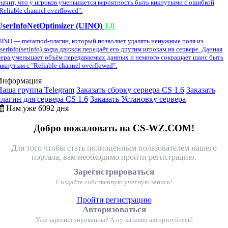
начит, что у игроков уменьшается вероятность быть кикнутыми с ошибкой
Reliable channel overflowed".
UserInfoNetOptimizer (UINO)
1.0
INO — metamod-плагин, который позволяет удалять ненужные поля из
serinfo(setinfo) когда движок передаёт его другим игрокам на сервере. Данная
ера уменьшает объём передаваемых данных и немного сокращает шанс быть
икнутым с "Reliable channel overflowed".
Информация
Наша группа Telegram
Заказать сборку сервера CS 1.6
Заказать
плагин для сервера CS 1.6
Заказать Установку сервера
Нам уже 6092 дня
Добро пожаловать на CS-WZ.COM!
Для того чтобы стать полноценным пользователем нашего
портала, вам необходимо пройти регистрацию.
Зарегистрироваться
Создайте собственную учетную запись!
Пройти регистрацию
Авторизоваться
Уже зарегистрированны? А ну-ка живо авторизуйтесь!