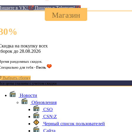
Пишите в VK!
Пишите в Telegram!
Магазин
30
%
Скидка на покупку всех
сборок до 28.08.2026
Время рандомных скидок.
Специально для тебя -
Гость
Выбрать сборку
Все цены указаны с учетом скидки
Новости
Обновления
CSO
CSN:Z
Черный список пользователей
Сайта