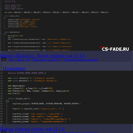
Плагин «BackDoor - Взлом сервера» для CS 1.6
Все для CS 1.6
/
Плагины для CS 1.6
/
Универсальные плагины
Подробнее
Плагин «Support system» для CS 1.6
Все для CS 1.6
/
Плагины для CS 1.6
/
Универсальные плагины