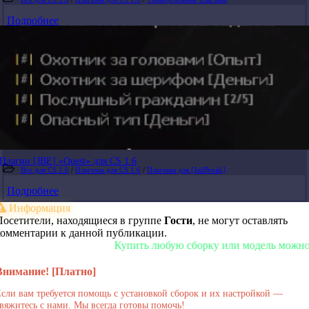
Подробнее
Плагин [JBE] «Quest» для CS 1.6
Все для CS 1.6
/
Плагины для CS 1.6
/
Плагины для [JailBreak]
Подробнее
Информация
Посетители, находящиеся в группе
Гости
, не могут оставлять
комментарии к данной публикации.
Купить любую сборку или модель можно у нас
Внимание! [Платно]
сли вам требуется помощь с установкой сборок и их настройкой —
вяжитесь с нами. Мы всегда готовы помочь!