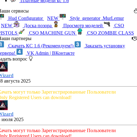
Платные модели кс 1.6
Наши сервисы
Hud Configurator
NEW
Style_generator .MurLemur
NEW
Доска позора
Просмотр моделей
CSO
PISTOLS
CSO MACHINE GUN
CSO ZOMBIE CLASS
Наши партнеры
Скачать КС 1.6 (Рекомендуем!)
Заказать установку
сервера!
VK Admin | ВКонтакте
Задать вопрос
Wizard
28 августа 2025
Качать могут только Зарегистрированные Пользователи
nly Registered Users can download!
Wizard
5 июля 2025
Качать могут только Зарегистрированные Пользователи
nly Registered Users can download!