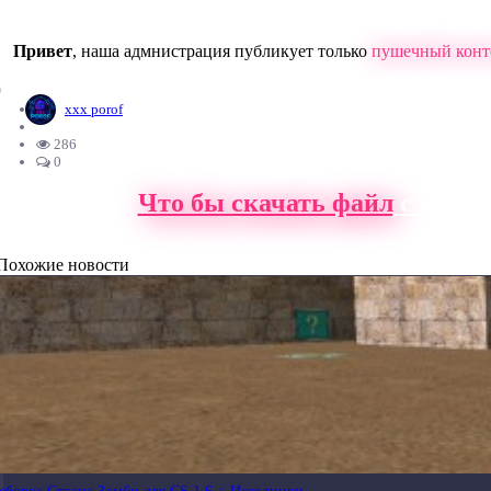
Привет
, наша адмнистрация публикует только
пушечный конт
0
xxx porof
286
0
Что бы скачать файл
с нашег
Похожие новости