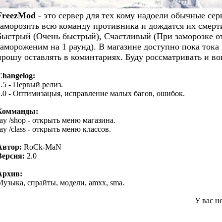
FreezMod
- это сервер для тех кому надоели обычные серв
заморозить всю команду противника и дождатся их смерти
Быстрый (Очень быстрый), Счастливый (При заморозке откр
замороженим на 1 раунд). В магазине доступно пока тока 
прошу оставлять в коминтариях. Буду россматривать и во
Changelog:
1.5 - Первый релиз.
2.0 - Оптимизацыя, исправление малых багов, ошибок.
Комманды:
say /shop - открыть меню магазина.
ay /class - открыть меню классов.
Автор:
RoCk-MaN
Версия:
2.0
Архив:
Музыка, спрайты, модели, amxx, sma.
У вас н