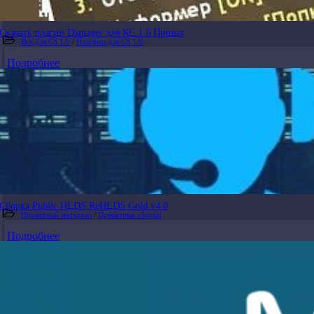
Скачать плагин Damager для КС 1.6 Приват
Все для CS 1.6
/
Плагины для CS 1.6
Подробнее
Сборка Public HLDS,ReHLDS Gold v4.0
Приватный материал
/
Приватные сборки
Подробнее