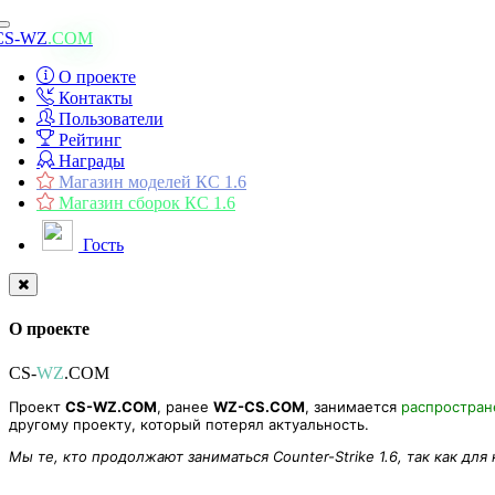
Toggle
CS-WZ
.COM
navigation
О проекте
Контакты
Пользователи
Рейтинг
Награды
Магазин моделей КС 1.6
Магазин сборок КС 1.6
Гость
О проекте
CS-
WZ
.COM
Проект
CS-WZ.COM
, ранее
WZ-CS.COM
, занимается
распростра
другому проекту, который потерял актуальность.
Мы те, кто продолжают заниматься Counter-Strike 1.6, так как для
[FM] FreezMod - v2.0