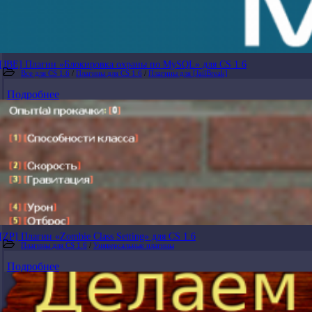
[JBE] Плагин «Блокировка охраны по MySQL» для CS 1.6
Все для CS 1.6
/
Плагины для CS 1.6
/
Плагины для [JailBreak]
Подробнее
[ZP] Плагин «Zombie Class Setting» для CS 1.6
Плагины для CS 1.6
/
Универсальные плагины
Подробнее