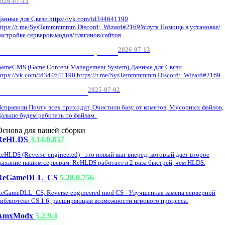
026-07-13
анные для Связи.https://vk.com/id344641190
ttps://t.me/SysTemmmmmm Discord: Wizard#2169Услуга Помощь в установке/
астройке серверов/модов/плагинов/сайтов.
2026-07-13
GameCMS Установка Настройка
ameCMS (Game Content Management System) Данные для Связи.
ttps://vk.com/id344641190 https://t.me/SysTemmmmmm Discord: Wizard#2169
2025-07-02
Обнова Фиксы на сайте.
справили Почту всех приходит, Очистили базу от кометов, Мусорных файлов,
альше будем работать по файлам.
Основа для вашей сборки
ReHLDS
3.14.0.857
eHLDS (Reverse-engineered) - это новый шаг вперед, который дает второе
ыхание нашим серверам. ReHLDS работает в 2 раза быстрей, чем HLDS.
ReGameDLL_CS
5.28.0.756
eGameDLL_CS, Reverse-engineered mod CS - Улучшенная замена серверной
иблиотеки CS 1.6, расширяющая возможности игрового процесса.
AmxModx
5.2.9.4