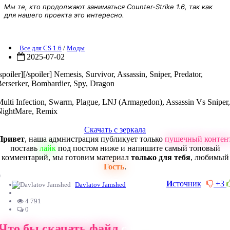
Мы те, кто продолжают заниматься Counter-Strike 1.6, так как
для нашего проекта это интересно.
од Zombie Plague Special 4.4 Final Beta
Все для CS 1.6
/
Моды
2025-07-02
spoiler][/spoiler] Nemesis, Survivor, Assassin, Sniper, Predator,
erserker, Bombardier, Spy, Dragon
ulti Infection, Swarm, Plague, LNJ (Armagedon), Assassin Vs Sniper,
NightMare, Remix
Скачать с зеркала
Привет
, наша адмнистрация публикует только
пушечный контен
поставь
лайк
под постом ниже и напишите самый топовый
комментарий, мы готовим материал
только для тебя
, любимый
Гость
.
0
И
сточник
+3
Davlatov Jamshed
4 791
0
Что бы скачать файл
с нашего сайта, ва