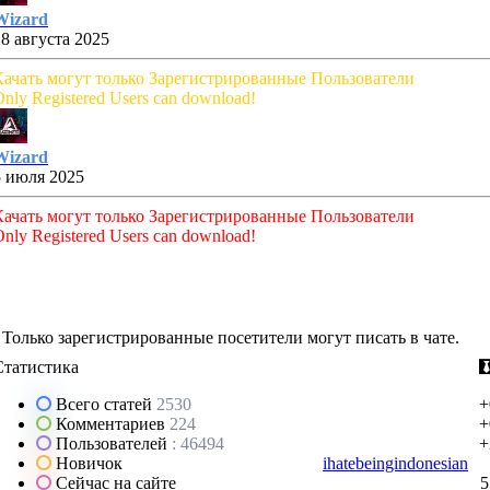
Wizard
28 августа 2025
Качать могут только Зарегистрированные Пользователи
nly Registered Users can download!
Wizard
5 июля 2025
Качать могут только Зарегистрированные Пользователи
nly Registered Users can download!
Только зарегистрированные посетители могут писать в чате.
Статистика
Всего статей
2530
+
Комментариев
224
+
Пользователей
: 46494
+
Новичок
ihatebeingindonesian
Сейчас на сайте
5