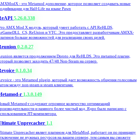
MXModX - это Metamod дополнение, которое позволяет создавать новые
одификации для Half-Life на языке Pawn
ReAPI
5.26.0.338
то AMX Mod X модуль, который умеет работать с API ReHLDS,
eGameDLL_CS, ReUnion и VTC. Это предоставляет разработчикам AMXX-
лагинов больше возможностей для реализации своих целей.
Reunion
0.2.0.27
eunion является продолжением Dproto для ReHLDS. Это metamod плагин,
оторый позволяет заходить 47/48 Non-Steam на сервер.
Revoice
0.1.0.34
evoice - это Metamod plugin, который дает возможность общения голосовым
атом между non-steam и steam клиентами.
Metamod-r
1.3.0.149
овый Metamod-r содержит огромное количество оптимизаций
роизводительности и намного более чистый код. Ядро было написано с
спользованием JIT-компилятора.
Ultimate Unprecacher
1.1
ltimate Unprecacher являет плагином для MetaMod, работает он по принципу
тключение не нужных ресурсов на вашем сервере, тем самым вы сможете