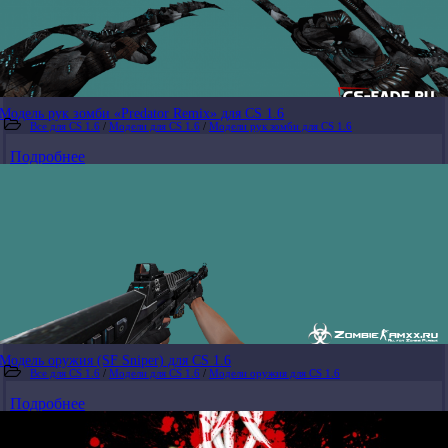
Модель рук зомби «Predator Remix» для CS 1.6
Все для CS 1.6
/
Модели для CS 1.6
/
Модели рук зомби для CS 1.6
Подробнее
Модель оружия (SF Sniper) для CS 1.6
Все для CS 1.6
/
Модели для CS 1.6
/
Модели оружия для CS 1.6
Подробнее