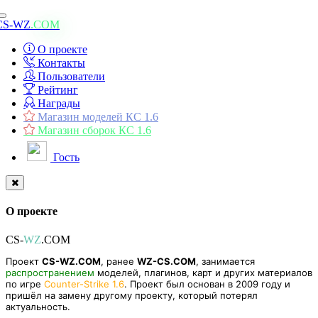
Toggle
CS-WZ
.COM
navigation
О проекте
Контакты
Пользователи
Рейтинг
Награды
Магазин моделей КС 1.6
Магазин сборок КС 1.6
Гость
О проекте
CS-
WZ
.COM
Проект
CS-WZ.COM
, ранее
WZ-CS.COM
, занимается
распространением
моделей, плагинов, карт и других материалов
по игре
Counter-Strike 1.6
. Проект был основан в 2009 году и
пришёл на замену другому проекту, который потерял
актуальность.