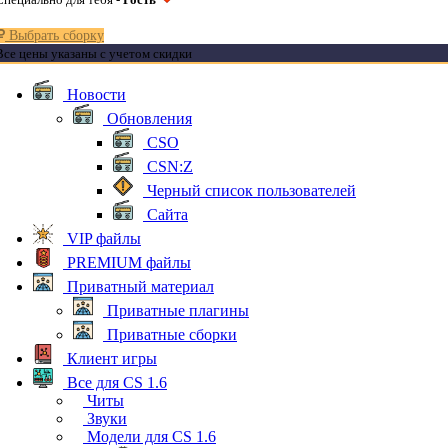
Выбрать сборку
Все цены указаны с учетом скидки
Новости
Обновления
CSO
CSN:Z
Черный список пользователей
Сайта
VIP файлы
PREMIUM файлы
Приватный материал
Приватные плагины
Приватные сборки
Клиент игры
Все для CS 1.6
Читы
Звуки
Модели для CS 1.6