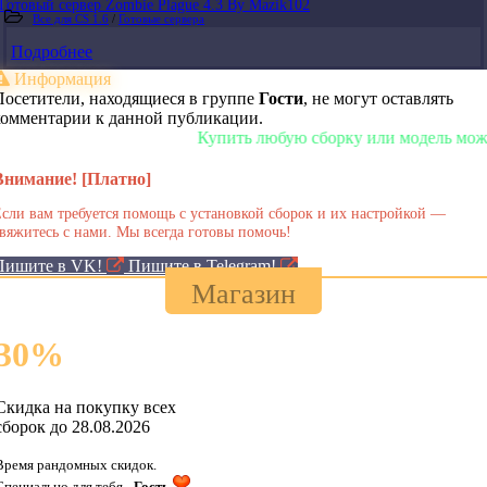
Готовый сервер Zombie Plague 4.3 By Mazik102
Все для CS 1.6
/
Готовые сервера
Подробнее
Информация
Посетители, находящиеся в группе
Гости
, не могут оставлять
комментарии к данной публикации.
Купить любую сборку или модель можно у 
Внимание! [Платно]
сли вам требуется помощь с установкой сборок и их настройкой —
вяжитесь с нами. Мы всегда готовы помочь!
Пишите в VK!
Пишите в Telegram!
Магазин
30
%
Скидка на покупку всех
сборок до 28.08.2026
Время рандомных скидок.
Специально для тебя -
Гость