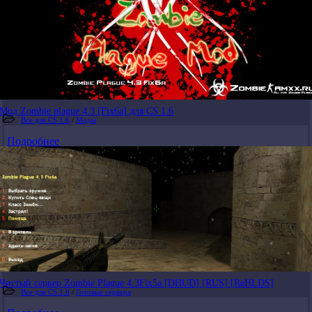
Мод Zombie plague 4.3 [Fix6a] для CS 1.6
Все для CS 1.6
/
Моды
Подробнее
Чистый сервер Zombie Plague 4.3Fix5a [DHUD] [RUS] [ReHLDS]
Все для CS 1.6
/
Готовые сервера