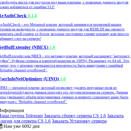
свободить места для ресурсов под ваши плагины, с помощью данного модуля
ожно избавиться от ошибки 512!
ReAuthCheck
0.1.6
eAuthCheck - это Metamod плагин, который занимается проверкой ваших
гроков на валидность, с помощью данного модуля для REHLDS вы сможете
ащитить свой сервер от ботов, которые постоянно спамят рекламу или просто
абивают слот на сервере!
NetBufExtender (NBEX)
1.0
etBufExtender или NBEX - это метамод-плагин, который расширяет "интернет-
уфер": буферы сервера и клиента(гарантия не 100%). Расширяет до 64 кб. Это
начит, что у игроков уменьшается вероятность быть кикнутыми с ошибкой
Reliable channel overflowed".
UserInfoNetOptimizer (UINO)
1.0
INO — metamod-плагин, который позволяет удалять ненужные поля из
serinfo(setinfo) когда движок передаёт его другим игрокам на сервере. Данная
ера уменьшает объём передаваемых данных и немного сокращает шанс быть
икнутым с "Reliable channel overflowed".
Информация
Наша группа Telegram
Заказать сборку сервера CS 1.6
Заказать
плагин для сервера CS 1.6
Заказать Установку сервера
Нам уже 6092 дня