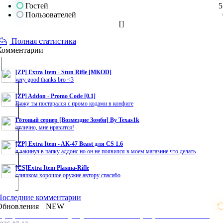
Гостей
5
Пользователей
[
]
Полная статистика
Комментарии
[ZP] Extra Item - Stun Rifle [MKOD]
very good thanks bro <3
[ZP] Addon - Promo Code [0.1]
Вижу ты постарался с промо кодами в конфиге
Готовый сервер [Возмездие Зомби] By Texas1k
отлично, мне нравится!
[ZP] Extra Item - AK-47 Beast для CS 1.6
я закинул в папку аддонс но он не появился в моем магазине что делать
[CS]Extra Item Plasma-Rifle
слишком хорошое оружие автору спасибо
Последние комментарии
Обновления
NEW
Профессиональные услуги по CS 1.6 / серверным системам