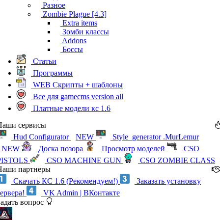
Разное
Zombie Plague [4.3]
Extra items
Зомби классы
Addons
Боссы
Статьи
Программы
WEB Скрипты + шаблоны
Все для gamecms version all
Платные модели кс 1.6
Наши сервисы
Hud Configurator
NEW
Style_generator .MurLemur
NEW
Доска позора
Просмотр моделей
CSO
PISTOLS
CSO MACHINE GUN
CSO ZOMBIE CLASS
Наши партнеры
Скачать КС 1.6 (Рекомендуем!)
Заказать установку
сервера!
VK Admin | ВКонтакте
Задать вопрос