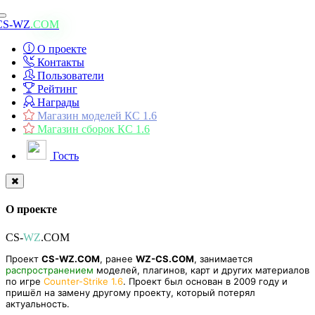
Toggle
CS-WZ
.COM
navigation
О проекте
Контакты
Пользователи
Рейтинг
Награды
Магазин моделей КС 1.6
Магазин сборок КС 1.6
Гость
О проекте
CS-
WZ
.COM
Проект
CS-WZ.COM
, ранее
WZ-CS.COM
, занимается
распространением
моделей, плагинов, карт и других материалов
по игре
Counter-Strike 1.6
. Проект был основан в 2009 году и
пришёл на замену другому проекту, который потерял
актуальность.