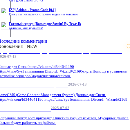
very good thanks bro <3
[ZP] Addon - Promo Code [0.1]
Вижу ты постарался с промо кодами в конфиге
Готовый сервер [Возмездие Зомби] By Texas1k
отлично, мне нравится!
Последние комментарии
Обновления
NEW
Профессиональные услуги по CS 1.6 / серверным системам
026-07-13
анные для Связи.https://vk.com/id344641190
ttps://t.me/SysTemmmmmm Discord: Wizard#2169Услуга Помощь в установке/
астройке серверов/модов/плагинов/сайтов.
2026-07-13
GameCMS Установка Настройка
ameCMS (Game Content Management System) Данные для Связи.
ttps://vk.com/id344641190 https://t.me/SysTemmmmmm Discord: Wizard#2169
2025-07-02
Обнова Фиксы на сайте.
справили Почту всех приходит, Очистили базу от кометов, Мусорных файлов,
альше будем работать по файлам.