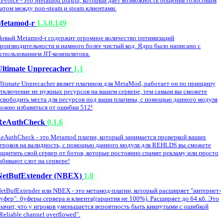
evoice - это Metamod plugin, который дает возможность общения голосовым
атом между non-steam и steam клиентами.
Metamod-r
1.3.0.149
овый Metamod-r содержит огромное количество оптимизаций
роизводительности и намного более чистый код. Ядро было написано с
спользованием JIT-компилятора.
Ultimate Unprecacher
1.1
ltimate Unprecacher являет плагином для MetaMod, работает он по принципу
тключение не нужных ресурсов на вашем сервере, тем самым вы сможете
свободить места для ресурсов под ваши плагины, с помощью данного модуля
ожно избавиться от ошибки 512!
ReAuthCheck
0.1.6
eAuthCheck - это Metamod плагин, который занимается проверкой ваших
гроков на валидность, с помощью данного модуля для REHLDS вы сможете
ащитить свой сервер от ботов, которые постоянно спамят рекламу или просто
абивают слот на сервере!
NetBufExtender (NBEX)
1.0
etBufExtender или NBEX - это метамод-плагин, который расширяет "интернет-
уфер": буферы сервера и клиента(гарантия не 100%). Расширяет до 64 кб. Это
начит, что у игроков уменьшается вероятность быть кикнутыми с ошибкой
Reliable channel overflowed".