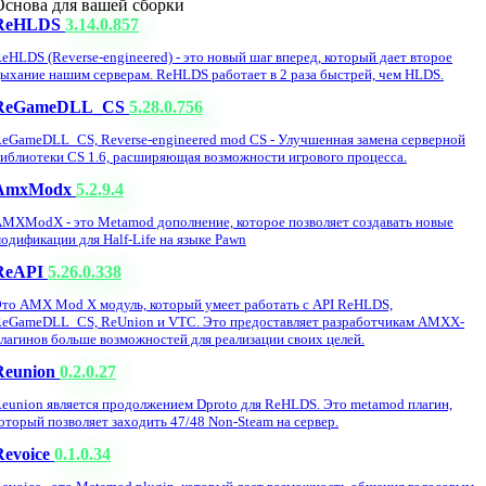
Основа для вашей сборки
ReHLDS
3.14.0.857
eHLDS (Reverse-engineered) - это новый шаг вперед, который дает второе
ыхание нашим серверам. ReHLDS работает в 2 раза быстрей, чем HLDS.
ReGameDLL_CS
5.28.0.756
eGameDLL_CS, Reverse-engineered mod CS - Улучшенная замена серверной
иблиотеки CS 1.6, расширяющая возможности игрового процесса.
AmxModx
5.2.9.4
MXModX - это Metamod дополнение, которое позволяет создавать новые
одификации для Half-Life на языке Pawn
ReAPI
5.26.0.338
то AMX Mod X модуль, который умеет работать с API ReHLDS,
eGameDLL_CS, ReUnion и VTC. Это предоставляет разработчикам AMXX-
лагинов больше возможностей для реализации своих целей.
Reunion
0.2.0.27
eunion является продолжением Dproto для ReHLDS. Это metamod плагин,
оторый позволяет заходить 47/48 Non-Steam на сервер.
Revoice
0.1.0.34