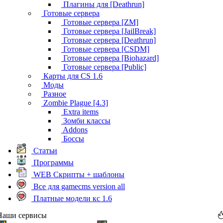
Плагины для [Deathrun]
Готовые сервера
Готовые сервера [ZM]
Готовые сервера [JailBreak]
Готовые сервера [Deathrun]
Готовые сервера [CSDM]
Готовые сервера [Biohazard]
Готовые сервера [Public]
Карты для CS 1.6
Моды
Разное
Zombie Plague [4.3]
Extra items
Зомби классы
Addons
Боссы
Статьи
Программы
WEB Скрипты + шаблоны
Все для gamecms version all
Платные модели кс 1.6
Наши сервисы