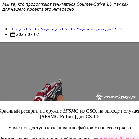
Мы те, кто продолжают заниматься Counter-Strike 1.6, так как
для нашего проекта это интересно.
Модель оружия [SFSMG Future]
Все для CS 1.6
/
Модели для CS 1.6
/
Модели оружия для CS 1.6
2025-07-02
Красивый рескрин на оружие
SFSMG
из CSO, на выходе получае
[SFSMG Future]
для CS 1.6
У вас нет доступа к скачиванию файлов с нашего сервера
Привет
, наша адмнистрация публикует только
пушечный контен