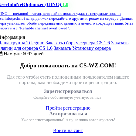
UserInfoNetOptimizer (UINO)
1.0
INO — metamod-плагин, который позволяет удалять ненужные поля из
serinfo(setinfo) когда движок передаёт его другим игрокам на сервере. Данная
ера уменьшает объём передаваемых данных и немного сокращает шанс быть
икнутым с "Reliable channel overflowed".
Информация
Наша группа Telegram
Заказать сборку сервера CS 1.6
Заказать
плагин для сервера CS 1.6
Заказать Установку сервера
Нам уже 6097 дней
Добро пожаловать на CS-WZ.COM!
Для того чтобы стать полноценным пользователем нашего
портала, вам необходимо пройти регистрацию.
Зарегистрироваться
Создайте собственную учетную запись!
Пройти регистрацию
Авторизоваться
Уже зарегистрированны? А ну-ка живо авторизуйтесь!
Войти на сайт