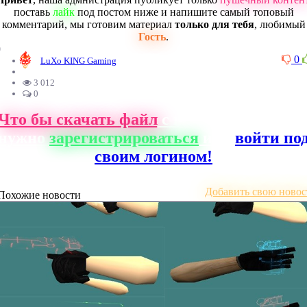
поставь
лайк
под постом ниже и напишите самый топовый
комментарий, мы готовим материал
только для тебя
, любимый
Гость
.
0
0
LuXo KING Gaming
3 012
0
Что бы скачать файл
с нашего сайта, ва
нужно
зарегистрироваться
или
войти по
своим логином!
Добавить свою новос
Похожие новости