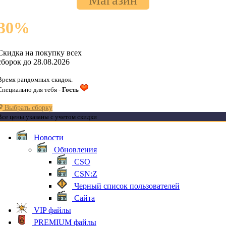
Магазин
30
%
Скидка на покупку всех
сборок до 28.08.2026
Время рандомных скидок.
Специально для тебя -
Гость
Выбрать сборку
Все цены указаны с учетом скидки
Новости
Обновления
CSO
CSN:Z
Черный список пользователей
Сайта
VIP файлы
PREMIUM файлы