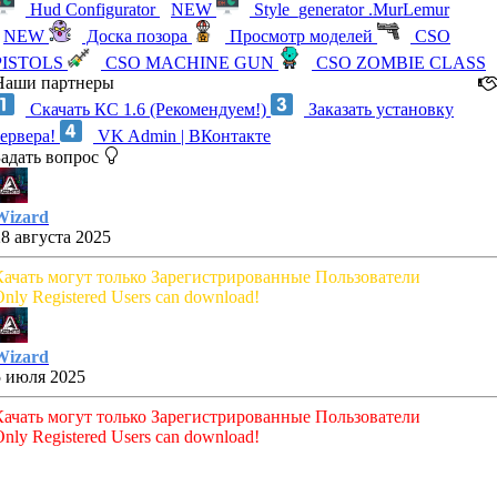
Hud Configurator
NEW
Style_generator .MurLemur
NEW
Доска позора
Просмотр моделей
CSO
PISTOLS
CSO MACHINE GUN
CSO ZOMBIE CLASS
Наши партнеры
Скачать КС 1.6 (Рекомендуем!)
Заказать установку
сервера!
VK Admin | ВКонтакте
Задать вопрос
Wizard
28 августа 2025
Качать могут только Зарегистрированные Пользователи
nly Registered Users can download!
Wizard
5 июля 2025
Качать могут только Зарегистрированные Пользователи
nly Registered Users can download!