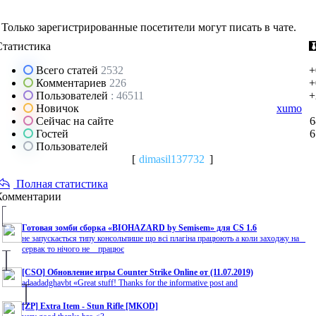
Только зарегистрированные посетители могут писать в чате.
Статистика
Всего статей
2532
+
Комментариев
226
+
Пользователей
: 46511
+
Новичок
xumo
Сейчас на сайте
6
Гостей
6
Пользователей
[
dimasil137732
]
Полная статистика
Комментарии
Готовая зомби сборка «BIOHAZARD by Semisem» для CS 1.6
не запускається типу консольпише що всі плагіна працюють а коли заходжу на
сервак то нічого не працює
[CSO] Обновление игры Counter Strike Online от (11.07.2019)
adaadadghavbt «Great stuff! Thanks for the informative post and
[ZP] Extra Item - Stun Rifle [MKOD]