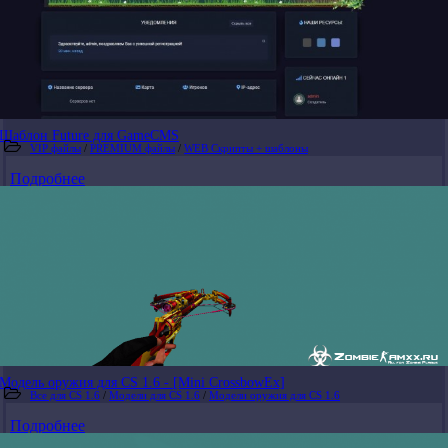
Шаблон Future для GameCMS
VIP файлы
/
PREMIUM файлы
/
WEB Скрипты + шаблоны
Подробнее
Модель оружия для CS 1.6 - [Mini CrossbowEx]
Все для CS 1.6
/
Модели для CS 1.6
/
Модели оружия для CS 1.6
Подробнее