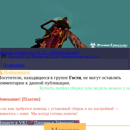
Модель оружия для CS 1.6 - [Drillsaw Reskin]
Все для CS 1.6
/
Модели для CS 1.6
/
Модели оружия для CS 1.6
Подробнее
Информация
Посетители, находящиеся в группе
Гости
, не могут оставлять
комментарии к данной публикации.
Купить любую сборку или модель можно у нас в 
Внимание! [Платно]
сли вам требуется помощь с установкой сборок и их настройкой —
вяжитесь с нами. Мы всегда готовы помочь!
Пишите в VK!
Пишите в Telegram!