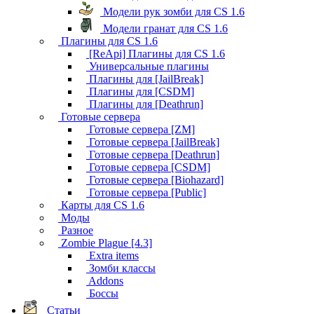
Модели рук зомби для CS 1.6
Модели гранат для CS 1.6
Плагины для CS 1.6
[ReApi] Плагины для CS 1.6
Универсальные плагины
Плагины для [JailBreak]
Плагины для [CSDM]
Плагины для [Deathrun]
Готовые сервера
Готовые сервера [ZM]
Готовые сервера [JailBreak]
Готовые сервера [Deathrun]
Готовые сервера [CSDM]
Готовые сервера [Biohazard]
Готовые сервера [Public]
Карты для CS 1.6
Моды
Разное
Zombie Plague [4.3]
Extra items
Зомби классы
Addons
Боссы
Статьи