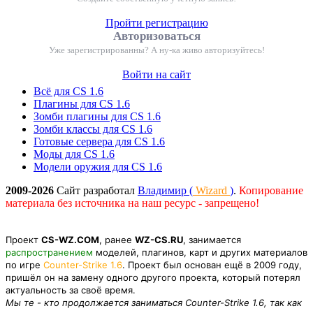
Пройти регистрацию
Авторизоваться
Уже зарегистрированны? А ну-ка живо авторизуйтесь!
Войти на сайт
Всё для CS 1.6
Плагины для CS 1.6
Зомби плагины для CS 1.6
Зомби классы для CS 1.6
Готовые сервера для CS 1.6
Моды для CS 1.6
Модели оружия для CS 1.6
2009-2026
Сайт разработал
Владимир (
Wizard
)
.
Копирование
материала без источника на наш ресурс - запрещено!
Проект
CS-WZ.COM
, ранее
WZ-CS.RU
, занимается
распространением
моделей, плагинов, карт и других материалов
по игре
Counter-Strike 1.6
. Проект был основан ещё в 2009 году,
пришёл он на замену одного другого проекта, который потерял
актуальность за своё время.
Мы те - кто продолжается заниматься Counter-Strike 1.6, так как