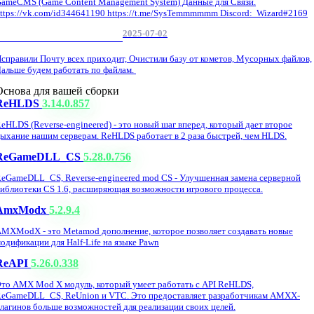
ameCMS (Game Content Management System) Данные для Связи.
ttps://vk.com/id344641190 https://t.me/SysTemmmmmm Discord: Wizard#2169
2025-07-02
Обнова Фиксы на сайте.
справили Почту всех приходит, Очистили базу от кометов, Мусорных файлов,
альше будем работать по файлам.
Основа для вашей сборки
ReHLDS
3.14.0.857
eHLDS (Reverse-engineered) - это новый шаг вперед, который дает второе
ыхание нашим серверам. ReHLDS работает в 2 раза быстрей, чем HLDS.
ReGameDLL_CS
5.28.0.756
eGameDLL_CS, Reverse-engineered mod CS - Улучшенная замена серверной
иблиотеки CS 1.6, расширяющая возможности игрового процесса.
AmxModx
5.2.9.4
MXModX - это Metamod дополнение, которое позволяет создавать новые
одификации для Half-Life на языке Pawn
ReAPI
5.26.0.338
то AMX Mod X модуль, который умеет работать с API ReHLDS,
eGameDLL_CS, ReUnion и VTC. Это предоставляет разработчикам AMXX-
лагинов больше возможностей для реализации своих целей.