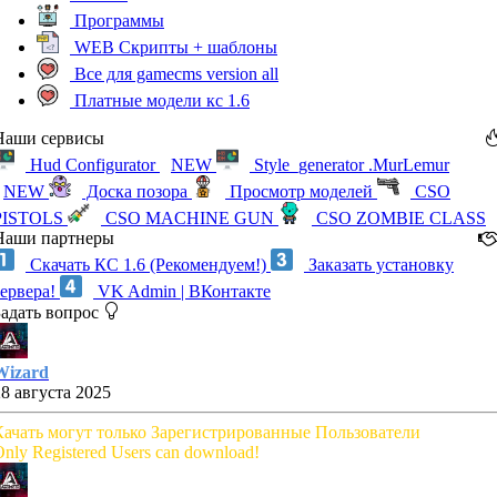
Программы
WEB Скрипты + шаблоны
Все для gamecms version all
Платные модели кс 1.6
Наши сервисы
Hud Configurator
NEW
Style_generator .MurLemur
NEW
Доска позора
Просмотр моделей
CSO
PISTOLS
CSO MACHINE GUN
CSO ZOMBIE CLASS
Наши партнеры
Скачать КС 1.6 (Рекомендуем!)
Заказать установку
сервера!
VK Admin | ВКонтакте
Задать вопрос
Wizard
28 августа 2025
Качать могут только Зарегистрированные Пользователи
nly Registered Users can download!