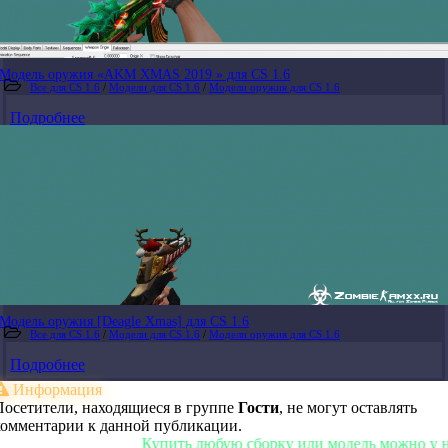
Модель оружия «AKM XMAS 2019 » для CS 1.6
Все для CS 1.6
/
Модели для CS 1.6
/
Модели оружия для CS 1.6
Подробнее
Модель оружия [Deagle Xmas] для CS 1.6
Все для CS 1.6
/
Модели для CS 1.6
/
Модели оружия для CS 1.6
Подробнее
Информация
Посетители, находящиеся в группе
Гости
, не могут оставлять
комментарии к данной публикации.
Купить любую сборку или модель можно у нас в