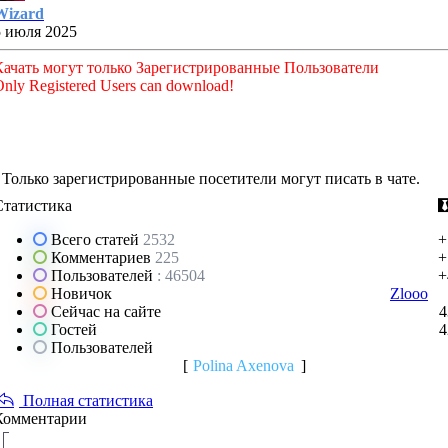
Wizard
5 июля 2025
Качать могут только Зарегистрированные Пользователи
nly Registered Users can download!
Только зарегистрированные посетители могут писать в чате.
Статистика
Всего статей
2532
+
Комментариев
225
+
Пользователей
: 46504
+
Новичок
Zlooo
Сейчас на сайте
4
Гостей
4
Пользователей
[
Polina Axenova
]
Полная статистика
Комментарии