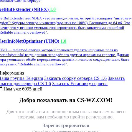
абивают слот на сервере!
NetBufExtender (NBEX)
1.0
etBufExtender или NBEX - это метамод-плагин, который расширяет "интернет-
уфер": буферы сервера и клиента(гарантия не 100%). Расширяет до 64 кб. Это
начит, что у игроков уменьшается вероятность быть кикнутыми с ошибкой
Reliable channel overflowed".
UserInfoNetOptimizer (UINO)
1.0
INO — metamod-плагин, который позволяет удалять ненужные поля из
serinfo(setinfo) когда движок передаёт его другим игрокам на сервере. Данная
ера уменьшает объём передаваемых данных и немного сокращает шанс быть
икнутым с "Reliable channel overflowed".
Информация
Наша группа Telegram
Заказать сборку сервера CS 1.6
Заказать
плагин для сервера CS 1.6
Заказать Установку сервера
Нам уже 6095 дней
Добро пожаловать на CS-WZ.COM!
Для того чтобы стать полноценным пользователем нашего
портала, вам необходимо пройти регистрацию.
Зарегистрироваться
Создайте собственную учетную запись!