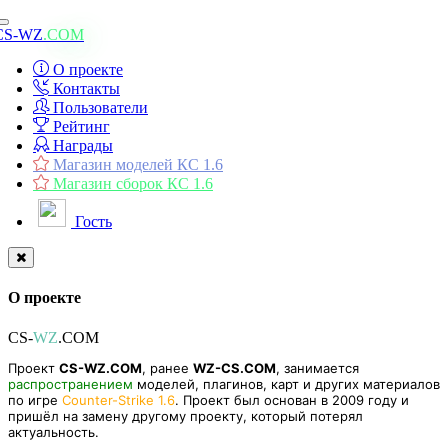
Toggle
CS-WZ
.COM
navigation
О проекте
Контакты
Пользователи
Рейтинг
Награды
Магазин моделей КС 1.6
Магазин сборок КС 1.6
Гость
О проекте
CS-
WZ
.COM
Проект
CS-WZ.COM
, ранее
WZ-CS.COM
, занимается
распространением
моделей, плагинов, карт и других материалов
по игре
Counter-Strike 1.6
. Проект был основан в 2009 году и
пришёл на замену другому проекту, который потерял
актуальность.