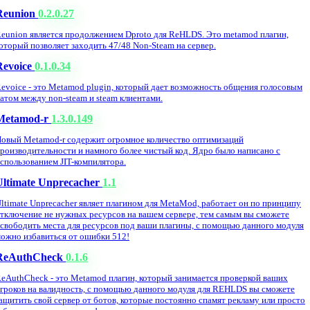
Reunion
0.2.0.27
eunion является продолжением Dproto для ReHLDS. Это metamod плагин,
оторый позволяет заходить 47/48 Non-Steam на сервер.
Revoice
0.1.0.34
evoice - это Metamod plugin, который дает возможность общения голосовым
атом между non-steam и steam клиентами.
Metamod-r
1.3.0.149
овый Metamod-r содержит огромное количество оптимизаций
роизводительности и намного более чистый код. Ядро было написано с
спользованием JIT-компилятора.
Ultimate Unprecacher
1.1
ltimate Unprecacher являет плагином для MetaMod, работает он по принципу
тключение не нужных ресурсов на вашем сервере, тем самым вы сможете
свободить места для ресурсов под ваши плагины, с помощью данного модуля
ожно избавиться от ошибки 512!
ReAuthCheck
0.1.6
eAuthCheck - это Metamod плагин, который занимается проверкой ваших
гроков на валидность, с помощью данного модуля для REHLDS вы сможете
ащитить свой сервер от ботов, которые постоянно спамят рекламу или просто