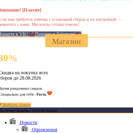
Внимание! [Платно]
сли вам требуется помощь с установкой сборок и их настройкой —
вяжитесь с нами. Мы всегда готовы помочь!
Пишите в VK!
Пишите в Telegram!
Магазин
30
%
Скидка на покупку всех
сборок до 28.08.2026
Время рандомных скидок.
Специально для тебя -
Гость
Выбрать сборку
Все цены указаны с учетом скидки
Новости
Обновления