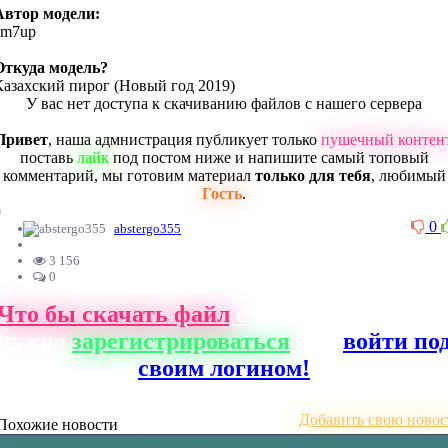
Автор модели:
zm7up
Откуда модель?
Казахский пирог (Новый год 2019)
У вас нет доступа к скачиванию файлов с нашего сервера
Привет
, наша адмнистрация публикует только
пушечный контен
поставь
лайк
под постом ниже и напишите самый топовый
комментарий, мы готовим материал
только для тебя
, любимый
Гость
.
0
0
abstergo355
3 156
0
Что бы скачать файл
с нашего сайта, ва
нужно
зарегистрироваться
или
войти по
своим логином!
Добавить свою новос
Похожие новости