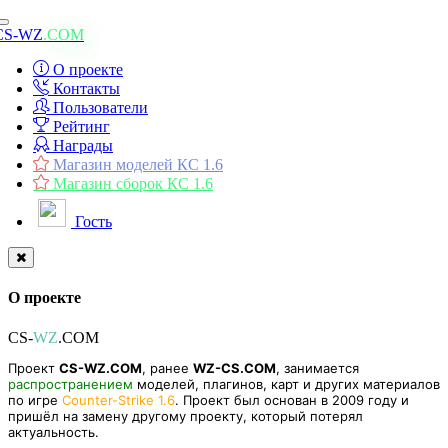
Toggle
CS-WZ
.COM
navigation
О проекте
Контакты
Пользователи
Рейтинг
Награды
Магазин моделей КС 1.6
Магазин сборок КС 1.6
Гость
О проекте
CS-
WZ
.COM
Проект
CS-WZ.COM
, ранее
WZ-CS.COM
, занимается
распространением
моделей, плагинов, карт и других материалов
по игре
Counter-Strike 1.6
. Проект был основан в 2009 году и
пришёл на замену другому проекту, который потерял
актуальность.