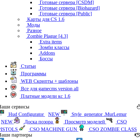
Готовые сервера [CSDM]
Готовые сервера [Biohazard]
Готовые сервера [Public]
Карты для CS 1.6
Моды
Разное
Zombie Plague [4.3]
Extra items
Зомби классы
Addons
Боссы
Статьи
Программы
WEB Скрипты + шаблоны
Все для gamecms version all
Платные модели кс 1.6
Наши сервисы
Hud Configurator
NEW
Style_generator .MurLemur
NEW
Доска позора
Просмотр моделей
CSO
PISTOLS
CSO MACHINE GUN
CSO ZOMBIE CLASS
Наши партнеры