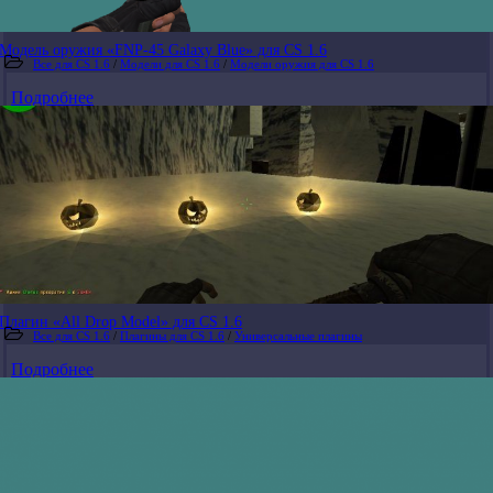
Модель оружия «FNP-45 Galaxy Blue» для CS 1.6
Все для CS 1.6
/
Модели для CS 1.6
/
Модели оружия для CS 1.6
Подробнее
Плагин «All Drop Model» для CS 1.6
Все для CS 1.6
/
Плагины для CS 1.6
/
Универсальные плагины
Подробнее