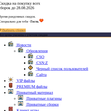
Скидка на покупку всех
сборок до 28.08.2026
Время рандомных скидок.
Специально для тебя -
Гость
Выбрать сборку
Все цены указаны с учетом скидки
Новости
Обновления
CSO
CSN:Z
Черный список пользователей
Сайта
VIP файлы
PREMIUM файлы
Приватный материал
Приватные плагины
Приватные сборки
Клиент игры