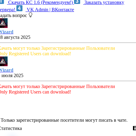
Скачать КС 1.6 (Рекомендуем!)
Заказать установку
сервера!
VK Admin | ВКонтакте
Задать вопрос
Wizard
28 августа 2025
Качать могут только Зарегистрированные Пользователи
nly Registered Users can download!
Wizard
5 июля 2025
Качать могут только Зарегистрированные Пользователи
nly Registered Users can download!
Только зарегистрированные посетители могут писать в чате.
Статистика