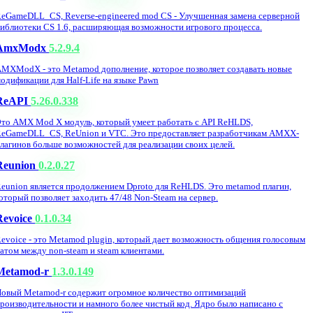
eGameDLL_CS, Reverse-engineered mod CS - Улучшенная замена серверной
иблиотеки CS 1.6, расширяющая возможности игрового процесса.
AmxModx
5.2.9.4
MXModX - это Metamod дополнение, которое позволяет создавать новые
одификации для Half-Life на языке Pawn
ReAPI
5.26.0.338
то AMX Mod X модуль, который умеет работать с API ReHLDS,
eGameDLL_CS, ReUnion и VTC. Это предоставляет разработчикам AMXX-
лагинов больше возможностей для реализации своих целей.
Reunion
0.2.0.27
eunion является продолжением Dproto для ReHLDS. Это metamod плагин,
оторый позволяет заходить 47/48 Non-Steam на сервер.
Revoice
0.1.0.34
evoice - это Metamod plugin, который дает возможность общения голосовым
атом между non-steam и steam клиентами.
Metamod-r
1.3.0.149
овый Metamod-r содержит огромное количество оптимизаций
роизводительности и намного более чистый код. Ядро было написано с