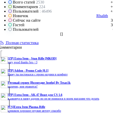
Всего статей
2530
+
Комментариев
224
+
Пользователей
: 46496
+
Новичок
Rhalith
Сейчас на сайте
3
Гостей
3
Пользователей
[
]
Полная статистика
Комментарии
[ZP] Extra Item - Stun Rifle [MKOD]
very good thanks bro <3
[ZP] Addon - Promo Code [0.1]
Вижу ты постарался с промо кодами в конфиге
Готовый сервер [Возмездие Зомби] By Texas1k
отлично, мне нравится!
[ZP] Extra Item - AK-47 Beast для CS 1.6
я закинул в папку аддонс но он не появился в моем магазине что делать
[CS]Extra Item Plasma-Rifle
слишком хорошое оружие автору спасибо