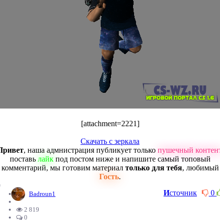
[attachment=2221]
Скачать с зеркала
Привет
, наша адмнистрация публикует только
пушечный контен
поставь
лайк
под постом ниже и напишите самый топовый
комментарий, мы готовим материал
только для тебя
, любимый
Гость
.
0
И
сточник
0
Badroun1
2 819
0