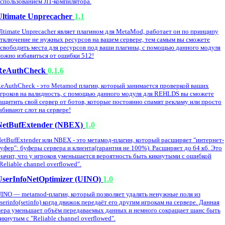
спользованием JIT-компилятора.
Ultimate Unprecacher
1.1
ltimate Unprecacher являет плагином для MetaMod, работает он по принципу
тключение не нужных ресурсов на вашем сервере, тем самым вы сможете
свободить места для ресурсов под ваши плагины, с помощью данного модуля
ожно избавиться от ошибки 512!
ReAuthCheck
0.1.6
eAuthCheck - это Metamod плагин, который занимается проверкой ваших
гроков на валидность, с помощью данного модуля для REHLDS вы сможете
ащитить свой сервер от ботов, которые постоянно спамят рекламу или просто
абивают слот на сервере!
NetBufExtender (NBEX)
1.0
etBufExtender или NBEX - это метамод-плагин, который расширяет "интернет-
уфер": буферы сервера и клиента(гарантия не 100%). Расширяет до 64 кб. Это
начит, что у игроков уменьшается вероятность быть кикнутыми с ошибкой
Reliable channel overflowed".
UserInfoNetOptimizer (UINO)
1.0
INO — metamod-плагин, который позволяет удалять ненужные поля из
serinfo(setinfo) когда движок передаёт его другим игрокам на сервере. Данная
ера уменьшает объём передаваемых данных и немного сокращает шанс быть
икнутым с "Reliable channel overflowed".