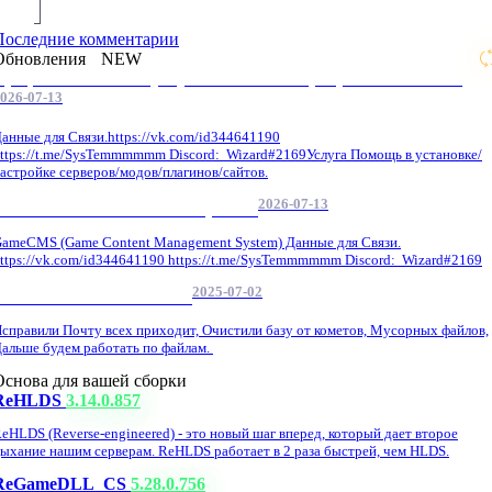
Последние комментарии
Обновления
NEW
Профессиональные услуги по CS 1.6 / серверным системам
026-07-13
анные для Связи.https://vk.com/id344641190
ttps://t.me/SysTemmmmmm Discord: Wizard#2169Услуга Помощь в установке/
астройке серверов/модов/плагинов/сайтов.
2026-07-13
GameCMS Установка Настройка
ameCMS (Game Content Management System) Данные для Связи.
ttps://vk.com/id344641190 https://t.me/SysTemmmmmm Discord: Wizard#2169
2025-07-02
Обнова Фиксы на сайте.
справили Почту всех приходит, Очистили базу от кометов, Мусорных файлов,
альше будем работать по файлам.
Основа для вашей сборки
ReHLDS
3.14.0.857
eHLDS (Reverse-engineered) - это новый шаг вперед, который дает второе
ыхание нашим серверам. ReHLDS работает в 2 раза быстрей, чем HLDS.
ReGameDLL_CS
5.28.0.756