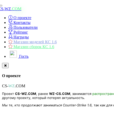
Toggle
CS-WZ
.COM
navigation
О проекте
Контакты
Пользователи
Рейтинг
Награды
Магазин моделей КС 1.6
Магазин сборок КС 1.6
Гость
О проекте
CS-
WZ
.COM
Проект
CS-WZ.COM
, ранее
WZ-CS.COM
, занимается
распростра
другому проекту, который потерял актуальность.
Мы те, кто продолжают заниматься Counter-Strike 1.6, так как для
Модель руки зомби [Executioner Axe] для CS 1.6