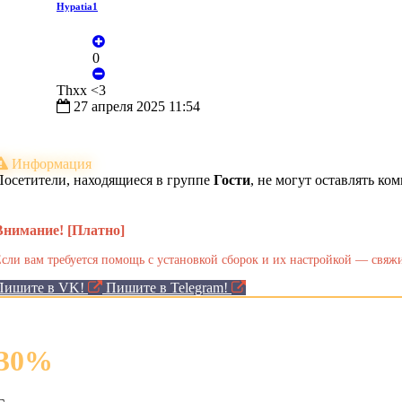
Hypatia1
0
Thxx <3
27 апреля 2025 11:54
Информация
Посетители, находящиеся в группе
Гости
, не могут оставлять к
Внимание! [Платно]
сли вам требуется помощь с установкой сборок и их настройкой — свяжи
Пишите в VK!
Пишите в Telegram!
30
%