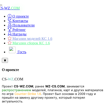
Toggle
CS-WZ
.COM
navigation
О проекте
Контакты
Пользователи
Рейтинг
Награды
Магазин моделей КС 1.6
Магазин сборок КС 1.6
Гость
О проекте
CS-
WZ
.COM
Проект
CS-WZ.COM
, ранее
WZ-CS.COM
, занимается
распространением
моделей, плагинов, карт и других материалов
по игре
Counter-Strike 1.6
. Проект был основан в 2009 году и
пришёл на замену другому проекту, который потерял
актуальность.