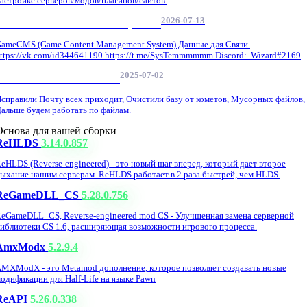
астройке серверов/модов/плагинов/сайтов.
2026-07-13
GameCMS Установка Настройка
ameCMS (Game Content Management System) Данные для Связи.
ttps://vk.com/id344641190 https://t.me/SysTemmmmmm Discord: Wizard#2169
2025-07-02
Обнова Фиксы на сайте.
справили Почту всех приходит, Очистили базу от кометов, Мусорных файлов,
альше будем работать по файлам.
Основа для вашей сборки
ReHLDS
3.14.0.857
eHLDS (Reverse-engineered) - это новый шаг вперед, который дает второе
ыхание нашим серверам. ReHLDS работает в 2 раза быстрей, чем HLDS.
ReGameDLL_CS
5.28.0.756
eGameDLL_CS, Reverse-engineered mod CS - Улучшенная замена серверной
иблиотеки CS 1.6, расширяющая возможности игрового процесса.
AmxModx
5.2.9.4
MXModX - это Metamod дополнение, которое позволяет создавать новые
одификации для Half-Life на языке Pawn
ReAPI
5.26.0.338