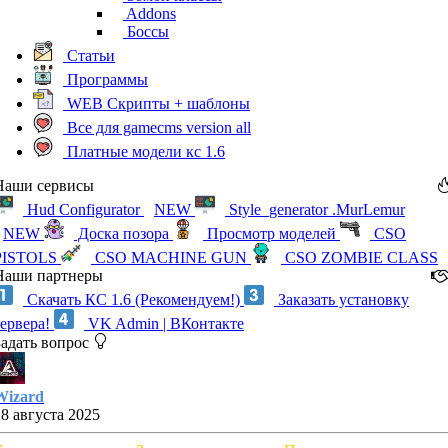
Addons
Боссы
Статьи
Программы
WEB Скрипты + шаблоны
Все для gamecms version all
Платные модели кс 1.6
Наши сервисы
Hud Configurator
NEW
Style_generator .MurLemur
NEW
Доска позора
Просмотр моделей
CSO
PISTOLS
CSO MACHINE GUN
CSO ZOMBIE CLASS
Наши партнеры
Скачать КС 1.6 (Рекомендуем!)
Заказать установку
сервера!
VK Admin | ВКонтакте
Задать вопрос
Wizard
28 августа 2025