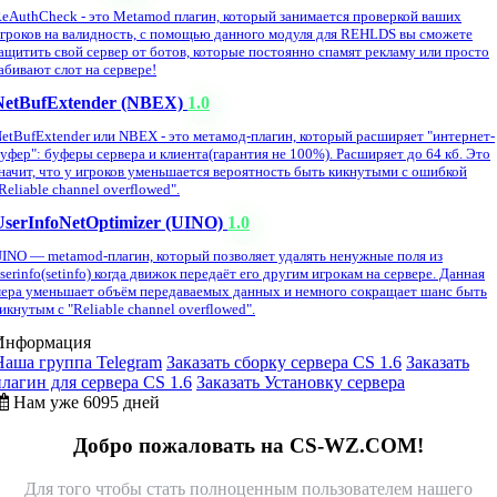
eAuthCheck - это Metamod плагин, который занимается проверкой ваших
гроков на валидность, с помощью данного модуля для REHLDS вы сможете
ащитить свой сервер от ботов, которые постоянно спамят рекламу или просто
абивают слот на сервере!
NetBufExtender (NBEX)
1.0
etBufExtender или NBEX - это метамод-плагин, который расширяет "интернет-
уфер": буферы сервера и клиента(гарантия не 100%). Расширяет до 64 кб. Это
начит, что у игроков уменьшается вероятность быть кикнутыми с ошибкой
Reliable channel overflowed".
UserInfoNetOptimizer (UINO)
1.0
INO — metamod-плагин, который позволяет удалять ненужные поля из
serinfo(setinfo) когда движок передаёт его другим игрокам на сервере. Данная
ера уменьшает объём передаваемых данных и немного сокращает шанс быть
икнутым с "Reliable channel overflowed".
Информация
Наша группа Telegram
Заказать сборку сервера CS 1.6
Заказать
плагин для сервера CS 1.6
Заказать Установку сервера
Нам уже 6095 дней
Добро пожаловать на CS-WZ.COM!
Для того чтобы стать полноценным пользователем нашего