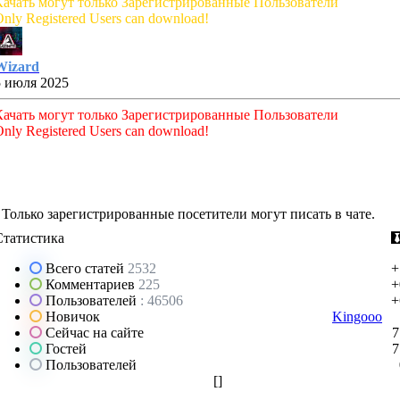
Качать могут только Зарегистрированные Пользователи
nly Registered Users can download!
Wizard
5 июля 2025
Качать могут только Зарегистрированные Пользователи
nly Registered Users can download!
Только зарегистрированные посетители могут писать в чате.
Статистика
Всего статей
2532
+
Комментариев
225
+
Пользователей
: 46506
+
Новичок
Kingooo
Сейчас на сайте
7
Гостей
7
Пользователей
[
]