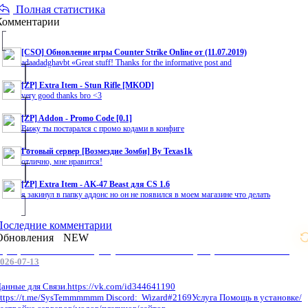
Полная статистика
Комментарии
[CSO] Обновление игры Counter Strike Online от (11.07.2019)
adaadadghavbt «Great stuff! Thanks for the informative post and
[ZP] Extra Item - Stun Rifle [MKOD]
very good thanks bro <3
[ZP] Addon - Promo Code [0.1]
Вижу ты постарался с промо кодами в конфиге
Готовый сервер [Возмездие Зомби] By Texas1k
отлично, мне нравится!
[ZP] Extra Item - AK-47 Beast для CS 1.6
я закинул в папку аддонс но он не появился в моем магазине что делать
Последние комментарии
Обновления
NEW
Профессиональные услуги по CS 1.6 / серверным системам
026-07-13
анные для Связи.https://vk.com/id344641190
ttps://t.me/SysTemmmmmm Discord: Wizard#2169Услуга Помощь в установке/