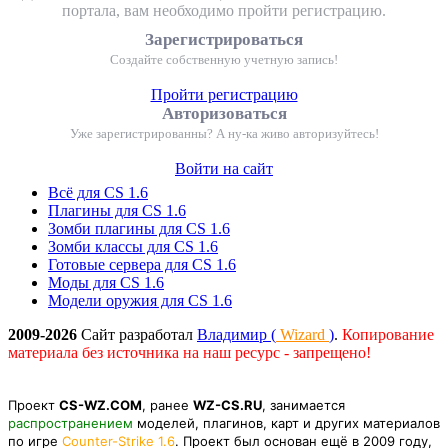
портала, вам необходимо пройти регистрацию.
Зарегистрироваться
Создайте собственную учетную запись!
Пройти регистрацию
Авторизоваться
Уже зарегистрированны? А ну-ка живо авторизуйтесь!
Войти на сайт
Всё для CS 1.6
Плагины для CS 1.6
Зомби плагины для CS 1.6
Зомби классы для CS 1.6
Готовые сервера для CS 1.6
Моды для CS 1.6
Модели оружия для CS 1.6
2009-2026
Сайт разработал
Владимир (
Wizard
)
.
Копирование
материала без источника на наш ресурс - запрещено!
Проект
CS-WZ.COM
, ранее
WZ-CS.RU
, занимается
распространением
моделей, плагинов, карт и других материалов
по игре
Counter-Strike 1.6
. Проект был основан ещё в 2009 году,