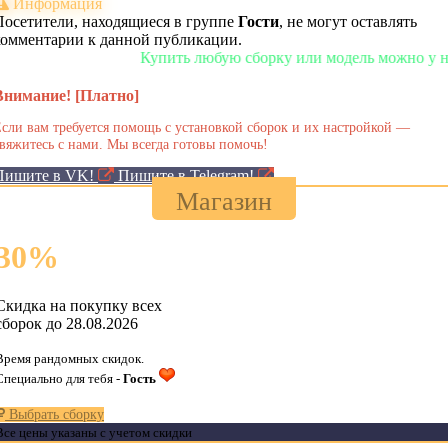
Информация
Посетители, находящиеся в группе
Гости
, не могут оставлять
комментарии к данной публикации.
Купить любую сборку или модель можно у нас в м
Внимание! [Платно]
сли вам требуется помощь с установкой сборок и их настройкой —
вяжитесь с нами. Мы всегда готовы помочь!
Пишите в VK!
Пишите в Telegram!
Магазин
30
%
Скидка на покупку всех
сборок до 28.08.2026
Время рандомных скидок.
Специально для тебя -
Гость
Выбрать сборку
Все цены указаны с учетом скидки