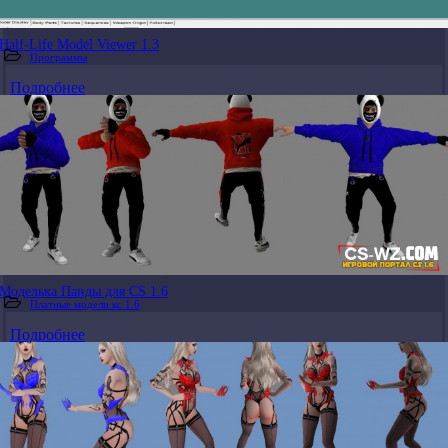
Half-Life Model Viewer 1.3
Программы
Подробнее
Моделька Панды для CS 1.6
Платные модели кс 1.6
Подробнее