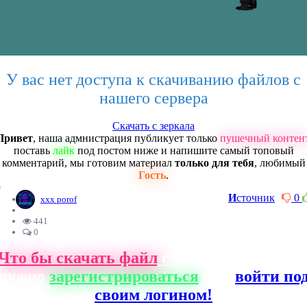
У вас нет доступа к скачиванию файлов с
нашего сервера
Скачать с зеркала
Привет
, наша адмнистрация публикует только
пушечный контен
поставь
лайк
под постом ниже и напишите самый топовый
комментарий, мы готовим материал
только для тебя
, любимый
Гость
.
0
И
сточник
0
xxx porof
441
0
Что бы скачать файл
с нашего сайта, ва
нужно
зарегистрироваться
или
войти по
своим логином!