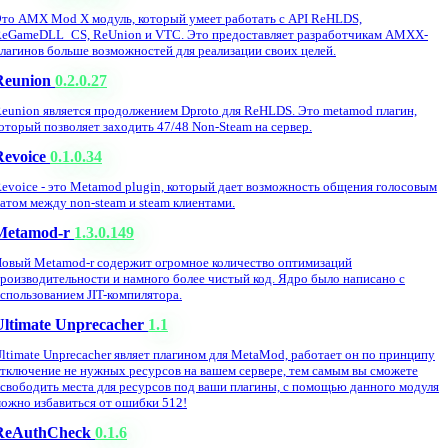
то AMX Mod X модуль, который умеет работать с API ReHLDS,
eGameDLL_CS, ReUnion и VTC. Это предоставляет разработчикам AMXX-
лагинов больше возможностей для реализации своих целей.
Reunion
0.2.0.27
eunion является продолжением Dproto для ReHLDS. Это metamod плагин,
оторый позволяет заходить 47/48 Non-Steam на сервер.
Revoice
0.1.0.34
evoice - это Metamod plugin, который дает возможность общения голосовым
атом между non-steam и steam клиентами.
Metamod-r
1.3.0.149
овый Metamod-r содержит огромное количество оптимизаций
роизводительности и намного более чистый код. Ядро было написано с
спользованием JIT-компилятора.
Ultimate Unprecacher
1.1
ltimate Unprecacher являет плагином для MetaMod, работает он по принципу
тключение не нужных ресурсов на вашем сервере, тем самым вы сможете
свободить места для ресурсов под ваши плагины, с помощью данного модуля
ожно избавиться от ошибки 512!
ReAuthCheck
0.1.6