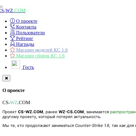
Toggle
CS-WZ
.COM
navigation
О проекте
Контакты
Пользователи
Рейтинг
Награды
Магазин моделей КС 1.6
Магазин сборок КС 1.6
Гость
О проекте
CS-
WZ
.COM
Проект
CS-WZ.COM
, ранее
WZ-CS.COM
, занимается
распростра
другому проекту, который потерял актуальность.
Мы те, кто продолжают заниматься Counter-Strike 1.6, так как для
Galaxy Dron