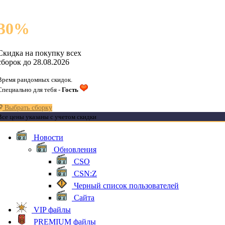
30
%
Скидка на покупку всех
сборок до 28.08.2026
Время рандомных скидок.
Специально для тебя -
Гость
Выбрать сборку
Все цены указаны с учетом скидки
Новости
Обновления
CSO
CSN:Z
Черный список пользователей
Сайта
VIP файлы
PREMIUM файлы