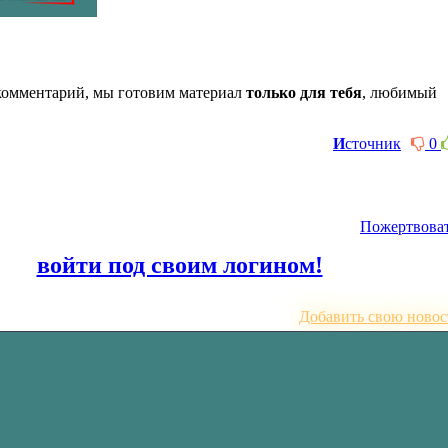
комментарий, мы готовим материал
только для тебя
, любимый
И
сточник
0
Пожертвова
или
войти под своим логином!
Добавить свою новос