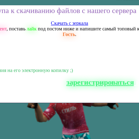
упа к скачиванию файлов с нашего сервера
Скачать с зеркала
ент
, поставь
лайк
под постом ниже и напишите самый топовый 
Гость
.
ния на его электронную копилку ;)
о сайта, вам нужно
зарегистрироваться