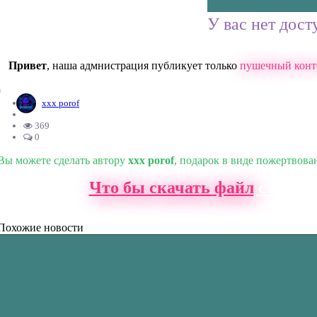
У вас нет дост
Привет
, наша адмнистрация публикует только
пушечный конт
0
xxx porof
369
0
Вы можете сделать автору
xxx porof
, подарок в виде пожертвова
Что бы скачать файл
с нашег
Похожие новости