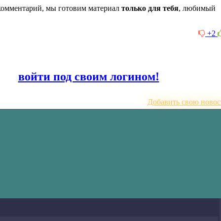
комментарий, мы готовим материал
только для тебя
, любимый
+2
или
войти под своим логином!
Добавить свою новос