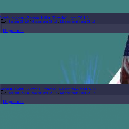
Зомби модель «Zombie Killer (Remake)» для CS 1.6
Все для CS 1.6
/
Модели для CS 1.6
/
Модели зомби для CS 1.6
Подробнее
Модель зомби «Zombie Drowned (Retexture)» для CS 1.6
Все для CS 1.6
/
Модели для CS 1.6
/
Модели зомби для CS 1.6
Подробнее