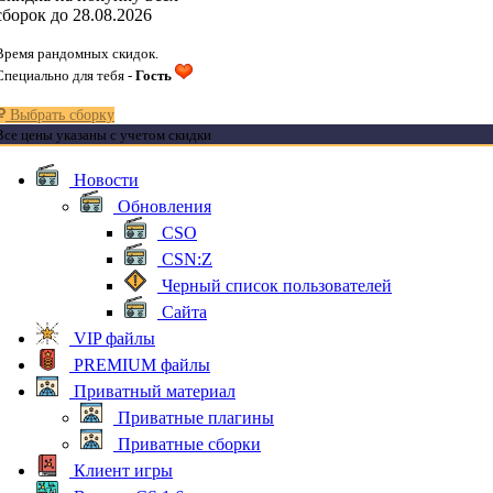
сборок до 28.08.2026
Время рандомных скидок.
Специально для тебя -
Гость
Выбрать сборку
Все цены указаны с учетом скидки
Новости
Обновления
CSO
CSN:Z
Черный список пользователей
Сайта
VIP файлы
PREMIUM файлы
Приватный материал
Приватные плагины
Приватные сборки
Клиент игры