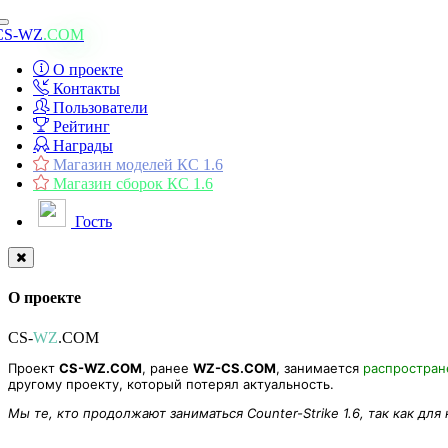
Toggle
CS-WZ
.COM
navigation
О проекте
Контакты
Пользователи
Рейтинг
Награды
Магазин моделей КС 1.6
Магазин сборок КС 1.6
Гость
О проекте
CS-
WZ
.COM
Проект
CS-WZ.COM
, ранее
WZ-CS.COM
, занимается
распростра
другому проекту, который потерял актуальность.
Мы те, кто продолжают заниматься Counter-Strike 1.6, так как для
Модель рук зомби «Land Zombie» для CS 1.6