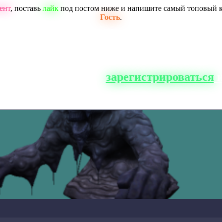
ент
, поставь
лайк
под постом ниже и напишите самый топовый 
Гость
.
о сайта, вам нужно
зарегистрироваться